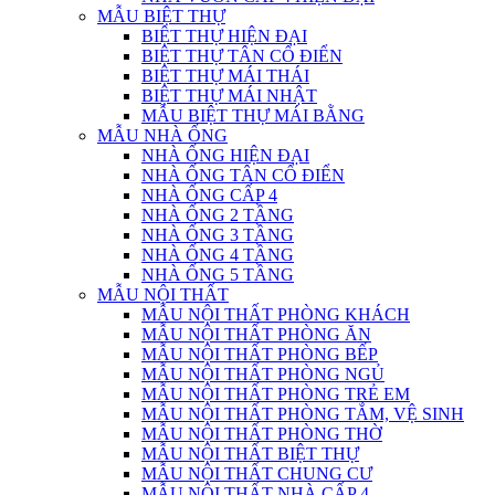
MẪU BIỆT THỰ
BIỆT THỰ HIỆN ĐẠI
BIỆT THỰ TÂN CỔ ĐIỂN
BIỆT THỰ MÁI THÁI
BIỆT THỰ MÁI NHẬT
MẪU BIỆT THỰ MÁI BẰNG
MẪU NHÀ ỐNG
NHÀ ỐNG HIỆN ĐẠI
NHÀ ỐNG TÂN CỔ ĐIỂN
NHÀ ỐNG CẤP 4
NHÀ ỐNG 2 TẦNG
NHÀ ỐNG 3 TẦNG
NHÀ ỐNG 4 TẦNG
NHÀ ỐNG 5 TẦNG
MẪU NỘI THẤT
MẪU NỘI THẤT PHÒNG KHÁCH
MẪU NỘI THẤT PHÒNG ĂN
MẪU NỘI THẤT PHÒNG BẾP
MẪU NỘI THẤT PHÒNG NGỦ
MẪU NỘI THẤT PHÒNG TRẺ EM
MẪU NỘI THẤT PHÒNG TẮM, VỆ SINH
MẪU NỘI THẤT PHÒNG THỜ
MẪU NỘI THẤT BIỆT THỰ
MẪU NỘI THẤT CHUNG CƯ
MẪU NỘI THẤT NHÀ CẤP 4