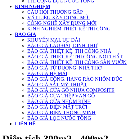
THI CÔNG LỌC NƯỚC TỔNG
KINH NGHIỆM
CÂU HỎI THƯỜNG GẶP
VẬT LIỆU XÂY DỰNG MỚI
CÔNG NGHỆ XÂY DỰNG MỚI
KINH NGHIỆM THIẾT KẾ THI CÔNG
BÁO GIÁ
KHUYẾN MẠI, ƯU ĐÃI
BÁO GIÁ LÂU ĐÀI, DINH THỰ
BÁO GIÁ THIẾT KẾ, THI CÔNG NHÀ
BÁO GIÁ THIẾT KẾ THI CÔNG NỘI THẤT
BÁO GIÁ THIẾT KẾ, THI CÔNG SÂN VƯỜN
BÁO GIÁ TỪ ĐƯỜNG, NHÀ THỜ
BÁO GIÁ HỆ MÁI
BÁO GIÁ CỔNG, HÀNG RÀO NHÔM ĐÚC
BÁO GIÁ SẮT MỸ THUẬT
BÁO GIÁ CỬA GỖ NHỰA COMPOSITE
BÁO GIÁ CỬA THÉP VÂN GỖ
BÁO GIÁ CỬA NHÔM KÍNH
BÁO GIÁ ĐIỆN MẶT TRỜI
BÁO GIÁ ĐIỆN THÔNG MINH
BÁO GIÁ LỌC NƯỚC TỔNG
LIÊN HỆ
Diện tích 300m2 - 400m2