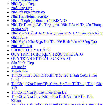
Nhà Cấp 4 Đẹp
Nhà Ống Đẹp
Nhà trải nghiệm kisato
Nhà Trải Nghiệm Kisato
Nhà trải nghiệm thực tế của KISATO
Nhà Từ Đường: Biểu Tượng của Văn Hóa và Truyền Thống
Người Việt
Nhà Vườn Cấp 4: Nơi Hòa Quyện Giữa Tự Nhiên và Không
Gian Sống
Nhà Vườn Nhỏ Đẹp: Nơi Tìm Về Bình Yên và Sáng Tạo
Nội Thất Đẹp
PHONG THỦY NHÀ Ở
QUY TRÌNH CHO KIẾN TRÚC SƯ KISATO
QUY TRÌNH KẾT CẤU SƯ KISATO
Sân Vườn Đẹp
Tài khoản
Thanh toán
Thi Công Lâu Đài: Khi Kiến Trúc Trở Thành Cuộc Phiêu
Lưu!
Thi Công Nhà Hàng Tiệc Cưới: Sự Tinh Tế Trong Từng Chi
Tiết
Thi Công Nhà Khung Thép Hiện Đại
Thi Công Nhà Ống: Khám Phá Dịch Vụ Từ Kiến Trúc
Kisato
Thi Công Nhà Thờ: Nghệ Thuật Xây Dựng và Ý Nghĩa Tâm