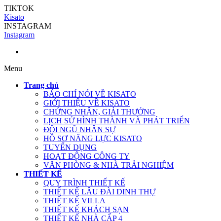
TIKTOK
Kisato
INSTAGRAM
Instagram
Menu
Trang chủ
BÁO CHÍ NÓI VỀ KISATO
GIỚI THIỆU VỀ KISATO
CHỨNG NHẬN, GIẢI THƯỞNG
LỊCH SỬ HÌNH THÀNH VÀ PHÁT TRIỂN
ĐỘI NGŨ NHÂN SỰ
HỒ SƠ NĂNG LỰC KISATO
TUYỂN DỤNG
HOẠT ĐỘNG CÔNG TY
VĂN PHÒNG & NHÀ TRẢI NGHIỆM
THIẾT KẾ
QUY TRÌNH THIẾT KẾ
THIẾT KẾ LÂU ĐÀI DINH THỰ
THIẾT KẾ VILLA
THIẾT KẾ KHÁCH SẠN
THIẾT KẾ NHÀ CẤP 4