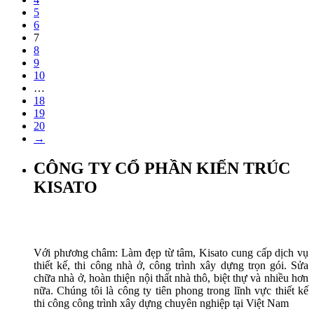
5
6
7
8
9
10
…
18
19
20
→
CÔNG TY CỔ PHẦN KIẾN TRÚC
KISATO
Với phương châm: Làm đẹp từ tâm, Kisato cung cấp dịch vụ
thiết kế, thi công nhà ở, công trình xây dựng trọn gói. Sửa
chữa nhà ở, hoàn thiện nội thất nhà thô, biệt thự và nhiều hơn
nữa. Chúng tôi là công ty tiên phong trong lĩnh vực thiết kế
thi công công trình xây dựng chuyên nghiệp tại Việt Nam