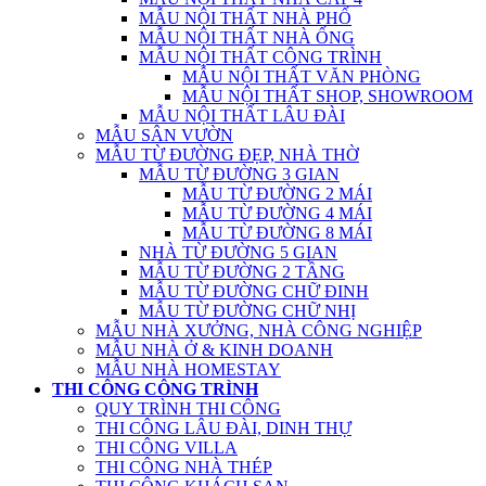
MẪU NỘI THẤT NHÀ PHỐ
MẪU NỘI THẤT NHÀ ỐNG
MẪU NỘI THẤT CÔNG TRÌNH
MẪU NỘI THẤT VĂN PHÒNG
MẪU NỘI THẤT SHOP, SHOWROOM
MẪU NỘI THẤT LÂU ĐÀI
MẪU SÂN VƯỜN
MẪU TỪ ĐƯỜNG ĐẸP, NHÀ THỜ
MẪU TỪ ĐƯỜNG 3 GIAN
MẪU TỪ ĐƯỜNG 2 MÁI
MẪU TỪ ĐƯỜNG 4 MÁI
MẪU TỪ ĐƯỜNG 8 MÁI
NHÀ TỪ ĐƯỜNG 5 GIAN
MẪU TỪ ĐƯỜNG 2 TẦNG
MẪU TỪ ĐƯỜNG CHỮ ĐINH
MẪU TỪ ĐƯỜNG CHỮ NHỊ
MẪU NHÀ XƯỞNG, NHÀ CÔNG NGHIỆP
MẪU NHÀ Ở & KINH DOANH
MẪU NHÀ HOMESTAY
THI CÔNG CÔNG TRÌNH
QUY TRÌNH THI CÔNG
THI CÔNG LÂU ĐÀI, DINH THỰ
THI CÔNG VILLA
THI CÔNG NHÀ THÉP