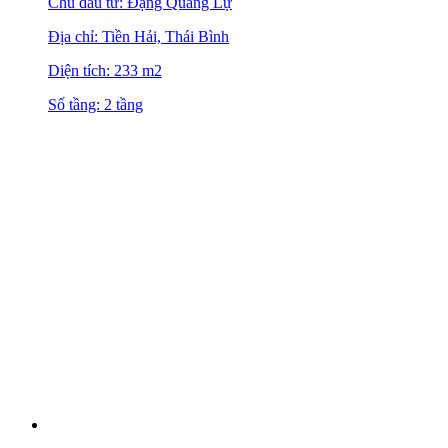
Chủ đầu tư: Đặng Quang Lự
Địa chỉ: Tiền Hải, Thái Bình
Diện tích: 233 m2
Số tầng: 2 tầng