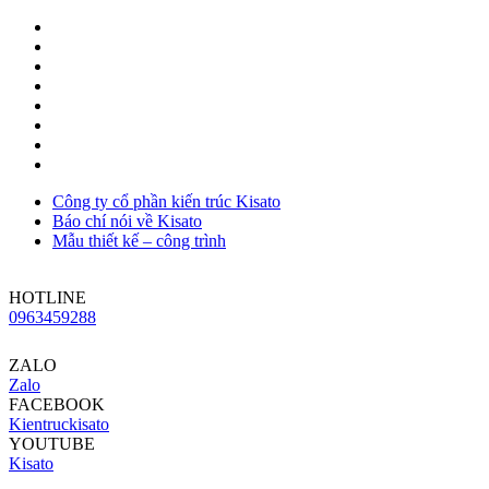
Công ty cổ phần kiến trúc Kisato
Báo chí nói về Kisato
Mẫu thiết kế – công trình
HOTLINE
0963459288
ZALO
Zalo
FACEBOOK
Kientruckisato
YOUTUBE
Kisato