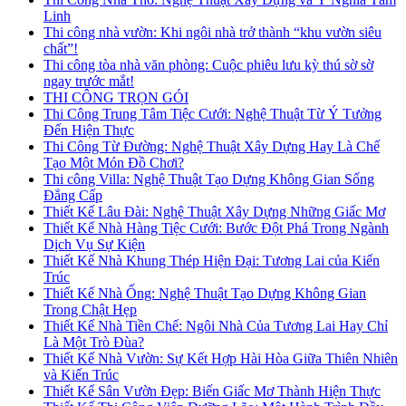
Linh
Thi công nhà vườn: Khi ngôi nhà trở thành “khu vườn siêu
chất”!
Thi công tòa nhà văn phòng: Cuộc phiêu lưu kỳ thú sờ sờ
ngay trước mắt!
THI CÔNG TRỌN GÓI
Thi Công Trung Tâm Tiệc Cưới: Nghệ Thuật Từ Ý Tưởng
Đến Hiện Thực
Thi Công Từ Đường: Nghệ Thuật Xây Dựng Hay Là Chế
Tạo Một Món Đồ Chơi?
Thi công Villa: Nghệ Thuật Tạo Dựng Không Gian Sống
Đẳng Cấp
Thiết Kế Lâu Đài: Nghệ Thuật Xây Dựng Những Giấc Mơ
Thiết Kế Nhà Hàng Tiệc Cưới: Bước Đột Phá Trong Ngành
Dịch Vụ Sự Kiện
Thiết Kế Nhà Khung Thép Hiện Đại: Tương Lai của Kiến
Trúc
Thiết Kế Nhà Ống: Nghệ Thuật Tạo Dựng Không Gian
Trong Chật Hẹp
Thiết Kế Nhà Tiền Chế: Ngôi Nhà Của Tương Lai Hay Chỉ
Là Một Trò Đùa?
Thiết Kế Nhà Vườn: Sự Kết Hợp Hài Hòa Giữa Thiên Nhiên
và Kiến Trúc
Thiết Kế Sân Vườn Đẹp: Biến Giấc Mơ Thành Hiện Thực