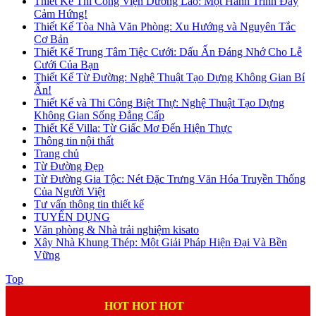
Thiết Kế Thi Công Viện Dưỡng Lão: Một Hành Trình Đầy
Cảm Hứng!
Thiết Kế Tòa Nhà Văn Phòng: Xu Hướng và Nguyên Tắc
Cơ Bản
Thiết Kế Trung Tâm Tiệc Cưới: Dấu Ấn Đáng Nhớ Cho Lễ
Cưới Của Bạn
Thiết Kế Từ Đường: Nghệ Thuật Tạo Dựng Không Gian Bí
Ẩn!
Thiết Kế và Thi Công Biệt Thự: Nghệ Thuật Tạo Dựng
Không Gian Sống Đẳng Cấp
Thiết Kế Villa: Từ Giấc Mơ Đến Hiện Thực
Thông tin nội thất
Trang chủ
Từ Đường Đẹp
Từ Đường Gia Tộc: Nét Đặc Trưng Văn Hóa Truyền Thống
Của Người Việt
Tư vấn thông tin thiết kế
TUYỂN DỤNG
Văn phòng & Nhà trải nghiệm kisato
Xây Nhà Khung Thép: Một Giải Pháp Hiện Đại Và Bền
Vững
Top
HOT HOT HOT