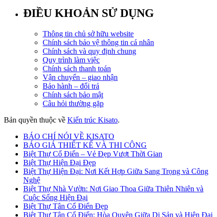
ĐIỀU KHOẢN SỬ DỤNG
Thông tin chủ sở hữu website
Chính sách bảo vệ thông tin cá nhân
Chính sách và quy định chung
Quy trình làm việc
Chính sách thanh toán
Vận chuyển – giao nhận
Bảo hành – đổi trả
Chính sách bảo mật
Câu hỏi thường gặp
Bản quyền thuộc về
Kiến trúc Kisato
.
BÁO CHÍ NÓI VỀ KISATO
BÁO GIÁ THIẾT KẾ VÀ THI CÔNG
Biệt Thự Cổ Điển – Vẻ Đẹp Vượt Thời Gian
Biệt Thự Hiện Đại Đẹp
Biệt Thự Hiện Đại: Nơi Kết Hợp Giữa Sang Trọng và Công
Nghệ
Biệt Thự Nhà Vườn: Nơi Giao Thoa Giữa Thiên Nhiên và
Cuộc Sống Hiện Đại
Biệt Thự Tân Cổ Điển Đẹp
Biệt Thự Tân Cổ Điển: Hòa Quyện Giữa Di Sản và Hiện Đại