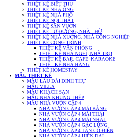
THIẾT KẾ BIỆT THỰ
THIẾT KẾ NHÀ ỐNG
THIẾT KẾ NHÀ PHỐ
THIẾT KẾ NỘI THẤT
THIẾT KẾ SÂN VƯỜN
THIẾT KẾ TỪ ĐƯỜNG, NHÀ THỜ
THIẾT KẾ NHÀ XƯỞNG, NHÀ CÔNG NGHIỆP
THIẾT KẾ CÔNG TRÌNH
THIẾT KẾ VĂN PHÒNG
THIẾT KẾ NHÀ NGHỈ, NHÀ TRỌ
THIẾT KẾ BAR, CAFE, KARAOKE
THIẾT KẾ NHÀ HÀNG
THIẾT KẾ HOMESTAY
MẪU THIẾT KẾ
MẪU LÂU ĐÀI DINH THỰ
MẪU VILLA
MẪU KHÁCH SẠN
MẪU NHÀ KHUNG THÉP
MẪU NHÀ VƯỜN CẤP 4
NHÀ VƯỜN CẤP 4 MÁI BẰNG
NHÀ VƯỜN CẤP 4 MÁI THÁI
NHÀ VƯỜN CẤP 4 MÁI NHẬT
NHÀ VƯỜN CẤP 4 GÁC LỬNG
NHÀ VƯỜN CẤP 4 TÂN CỔ ĐIỂN
NHÀ VƯỜN CẤP 4 HIỆN ĐẠI