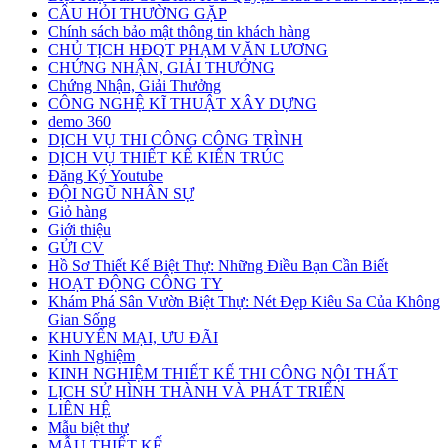
CÂU HỎI THƯỜNG GẶP
Chính sách bảo mật thông tin khách hàng
CHỦ TỊCH HĐQT PHẠM VĂN LƯƠNG
CHỨNG NHẬN, GIẢI THƯỞNG
Chứng Nhận, Giải Thưởng
CÔNG NGHỆ KĨ THUẬT XÂY DỰNG
demo 360
DỊCH VỤ THI CÔNG CÔNG TRÌNH
DỊCH VỤ THIẾT KẾ KIẾN TRÚC
Đăng Ký Youtube
ĐỘI NGŨ NHÂN SỰ
Giỏ hàng
Giới thiệu
GỬI CV
Hồ Sơ Thiết Kế Biệt Thự: Những Điều Bạn Cần Biết
HOẠT ĐỘNG CÔNG TY
Khám Phá Sân Vườn Biệt Thự: Nét Đẹp Kiêu Sa Của Không
Gian Sống
KHUYẾN MẠI, ƯU ĐÃI
Kinh Nghiệm
KINH NGHIỆM THIẾT KẾ THI CÔNG NỘI THẤT
LỊCH SỬ HÌNH THÀNH VÀ PHÁT TRIỂN
LIÊN HỆ
Mẫu biệt thự
MẪU THIẾT KẾ