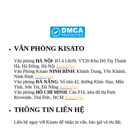
VĂN PHÒNG KISATO
Văn phòng
HÀ NỘI
: B1.4 LK09. VT20 Khu Đô Thị Thanh
Hà, Hà Đông, Hà Nội
Xem ngay
Văn Phòng Kisato
NINH BÌNH
: Khánh Trung, Yên Khánh,
Ninh Bình
Xem ngay
Văn phòng
ĐÀ NẴNG
: Số nhà 42, đường Khúc Hạo, Mân
Thái, Sơn Trà, Đà Nẵng
Xem ngay
Văn phòng
HỒ CHÍ MINH
: Căn P16, khu đô thị Park
Riverside, Thủ Đức, HCM
Xem ngay
THÔNG TIN LIÊN HỆ
Liên hệ ngay với Kisato để nhận tư vấn, báo giá và ưu đãi.