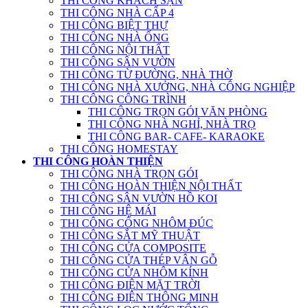
THI CÔNG KHÁCH SẠN
THI CÔNG NHÀ CẤP 4
THI CÔNG BIỆT THỰ
THI CÔNG NHÀ ỐNG
THI CÔNG NỘI THẤT
THI CÔNG SÂN VƯỜN
THI CÔNG TỪ ĐƯỜNG, NHÀ THỜ
THI CÔNG NHÀ XƯỞNG, NHÀ CÔNG NGHIỆP
THI CÔNG CÔNG TRÌNH
THI CÔNG TRỌN GÓI VĂN PHÒNG
THI CÔNG NHÀ NGHỈ, NHÀ TRỌ
THI CÔNG BAR- CAFE- KARAOKE
THI CÔNG HOMESTAY
THI CÔNG HOÀN THIỆN
THI CÔNG NHÀ TRỌN GÓI
THI CÔNG HOÀN THIỆN NỘI THẤT
THI CÔNG SÂN VƯỜN HỒ KOI
THI CÔNG HỆ MÁI
THI CÔNG CỔNG NHÔM ĐÚC
THI CÔNG SẮT MỸ THUẬT
THI CÔNG CỬA COMPOSITE
THI CÔNG CỬA THÉP VÂN GỖ
THI CÔNG CỬA NHÔM KÍNH
THI CÔNG ĐIỆN MẶT TRỜI
THI CÔNG ĐIỆN THÔNG MINH