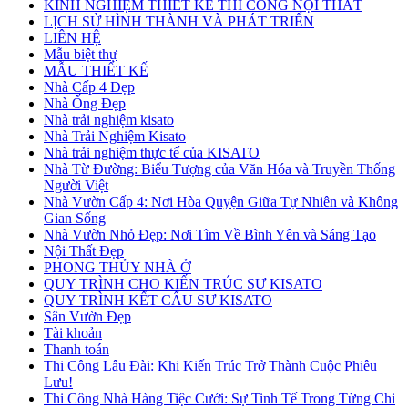
KINH NGHIỆM THIẾT KẾ THI CÔNG NỘI THẤT
LỊCH SỬ HÌNH THÀNH VÀ PHÁT TRIỂN
LIÊN HỆ
Mẫu biệt thự
MẪU THIẾT KẾ
Nhà Cấp 4 Đẹp
Nhà Ống Đẹp
Nhà trải nghiệm kisato
Nhà Trải Nghiệm Kisato
Nhà trải nghiệm thực tế của KISATO
Nhà Từ Đường: Biểu Tượng của Văn Hóa và Truyền Thống
Người Việt
Nhà Vườn Cấp 4: Nơi Hòa Quyện Giữa Tự Nhiên và Không
Gian Sống
Nhà Vườn Nhỏ Đẹp: Nơi Tìm Về Bình Yên và Sáng Tạo
Nội Thất Đẹp
PHONG THỦY NHÀ Ở
QUY TRÌNH CHO KIẾN TRÚC SƯ KISATO
QUY TRÌNH KẾT CẤU SƯ KISATO
Sân Vườn Đẹp
Tài khoản
Thanh toán
Thi Công Lâu Đài: Khi Kiến Trúc Trở Thành Cuộc Phiêu
Lưu!
Thi Công Nhà Hàng Tiệc Cưới: Sự Tinh Tế Trong Từng Chi