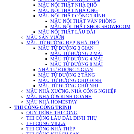
MẪU NỘI THẤT NHÀ PHỐ
MẪU NỘI THẤT NHÀ ỐNG
MẪU NỘI THẤT CÔNG TRÌNH
MẪU NỘI THẤT VĂN PHÒNG
MẪU NỘI THẤT SHOP, SHOWROOM
MẪU NỘI THẤT LÂU ĐÀI
MẪU SÂN VƯỜN
MẪU TỪ ĐƯỜNG ĐẸP, NHÀ THỜ
MẪU TỪ ĐƯỜNG 3 GIAN
MẪU TỪ ĐƯỜNG 2 MÁI
MẪU TỪ ĐƯỜNG 4 MÁI
MẪU TỪ ĐƯỜNG 8 MÁI
NHÀ TỪ ĐƯỜNG 5 GIAN
MẪU TỪ ĐƯỜNG 2 TẦNG
MẪU TỪ ĐƯỜNG CHỮ ĐINH
MẪU TỪ ĐƯỜNG CHỮ NHỊ
MẪU NHÀ XƯỞNG, NHÀ CÔNG NGHIỆP
MẪU NHÀ Ở & KINH DOANH
MẪU NHÀ HOMESTAY
THI CÔNG CÔNG TRÌNH
QUY TRÌNH THI CÔNG
THI CÔNG LÂU ĐÀI, DINH THỰ
THI CÔNG VILLA
THI CÔNG NHÀ THÉP