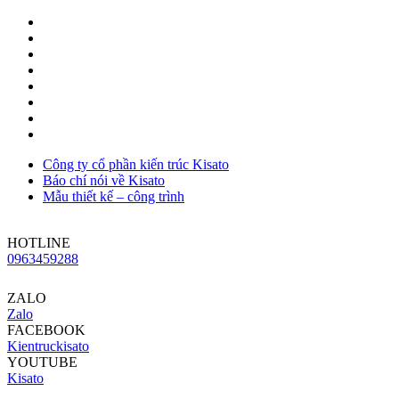
Công ty cổ phần kiến trúc Kisato
Báo chí nói về Kisato
Mẫu thiết kế – công trình
HOTLINE
0963459288
ZALO
Zalo
FACEBOOK
Kientruckisato
YOUTUBE
Kisato