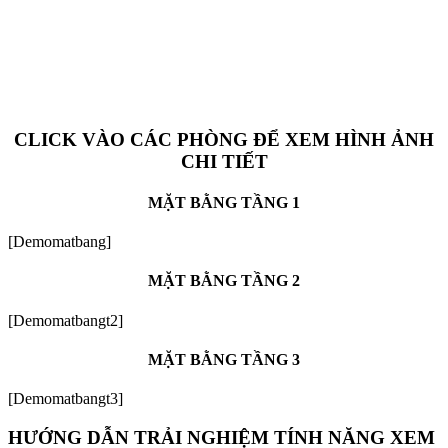
CLICK VÀO CÁC PHÒNG ĐỂ XEM HÌNH ẢNH
CHI TIẾT
MẶT BẰNG TẦNG 1
[Demomatbang]
MẶT BẰNG TẦNG 2
[Demomatbangt2]
MẶT BẰNG TẦNG 3
[Demomatbangt3]
HƯỚNG DẪN TRẢI NGHIỆM TÍNH NĂNG XEM