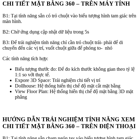
CHI TIẾT MẶT BẰNG 360 – TRÊN MÁY TÍNH
B1: Tại tính năng sẵn có trỏ chuột vào biểu tượng hình tam giác trên
màn hình.
B2: Chờ ứng dụng cập nhật dữ liệu trong 5s
B3: Để trải nghiệm tính năng chỉ cần trỏ chuột trái- phải để di
chuyển đến các vị trí, vuốt chuột giữa để phóng to- nhỏ
Các tính năng tích hợp:
Biểu tượng thước đo: Để đo kích thước không gian theo tỷ lệ
1:1 so với thực tế.
Expore 3D Space: Trải nghiệm chi tiết vị trí
Dollhouse: Hệ thống hiển thị chế độ mặt cắt mặt bằng
View Floor Plan: Hệ thống hiển thị chế độ mặt bằng 3D mặt
phẳng
HƯỚNG DẪN TRẢI NGHIỆM TÍNH NĂNG XEM
CHI TIẾT MẶT BẰNG 360 – TRÊN ĐIỆN THOẠI
B1: Tại tính năng sẵn chạm ngón tay vào biểu tượng hình tam giác