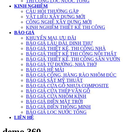
THI CÔNG LỌC NƯỚC TỔNG
KINH NGHIỆM
CÂU HỎI THƯỜNG GẶP
VẬT LIỆU XÂY DỰNG MỚI
CÔNG NGHỆ XÂY DỰNG MỚI
KINH NGHIỆM THIẾT KẾ THI CÔNG
BÁO GIÁ
KHUYẾN MẠI, ƯU ĐÃI
BÁO GIÁ LÂU ĐÀI, DINH THỰ
BÁO GIÁ THIẾT KẾ, THI CÔNG NHÀ
BÁO GIÁ THIẾT KẾ THI CÔNG NỘI THẤT
BÁO GIÁ THIẾT KẾ, THI CÔNG SÂN VƯỜN
BÁO GIÁ TỪ ĐƯỜNG, NHÀ THỜ
BÁO GIÁ HỆ MÁI
BÁO GIÁ CỔNG, HÀNG RÀO NHÔM ĐÚC
BÁO GIÁ SẮT MỸ THUẬT
BÁO GIÁ CỬA GỖ NHỰA COMPOSITE
BÁO GIÁ CỬA THÉP VÂN GỖ
BÁO GIÁ CỬA NHÔM KÍNH
BÁO GIÁ ĐIỆN MẶT TRỜI
BÁO GIÁ ĐIỆN THÔNG MINH
BÁO GIÁ LỌC NƯỚC TỔNG
LIÊN HỆ
demo 360