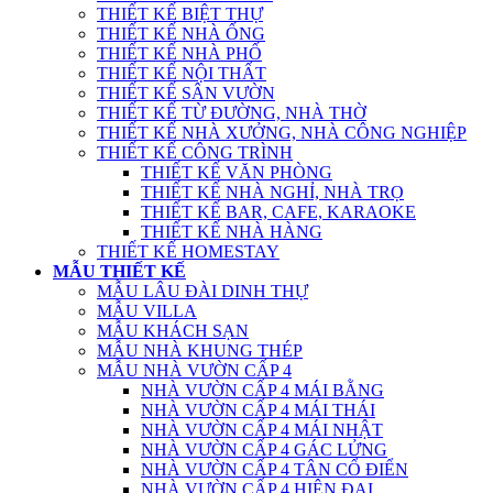
THIẾT KẾ BIỆT THỰ
THIẾT KẾ NHÀ ỐNG
THIẾT KẾ NHÀ PHỐ
THIẾT KẾ NỘI THẤT
THIẾT KẾ SÂN VƯỜN
THIẾT KẾ TỪ ĐƯỜNG, NHÀ THỜ
THIẾT KẾ NHÀ XƯỞNG, NHÀ CÔNG NGHIỆP
THIẾT KẾ CÔNG TRÌNH
THIẾT KẾ VĂN PHÒNG
THIẾT KẾ NHÀ NGHỈ, NHÀ TRỌ
THIẾT KẾ BAR, CAFE, KARAOKE
THIẾT KẾ NHÀ HÀNG
THIẾT KẾ HOMESTAY
MẪU THIẾT KẾ
MẪU LÂU ĐÀI DINH THỰ
MẪU VILLA
MẪU KHÁCH SẠN
MẪU NHÀ KHUNG THÉP
MẪU NHÀ VƯỜN CẤP 4
NHÀ VƯỜN CẤP 4 MÁI BẰNG
NHÀ VƯỜN CẤP 4 MÁI THÁI
NHÀ VƯỜN CẤP 4 MÁI NHẬT
NHÀ VƯỜN CẤP 4 GÁC LỬNG
NHÀ VƯỜN CẤP 4 TÂN CỔ ĐIỂN
NHÀ VƯỜN CẤP 4 HIỆN ĐẠI