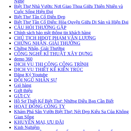
Nghệ
Biệt Thự Nhà Vườn: Nơi Giao Thoa Giữa Thiên Nhiên và
Cuộc Sống Hiện Đại
Biệt Thự Tân Cổ Điển Đẹp
Biệt Thự Tân Cổ Điển: Hòa Quyện Giữa Di Sản và Hiện Đại
CÂU HỎI THƯỜNG GẶP
Chính sách bảo mật thông tin khách hàng
CHỦ TỊCH HĐQT PHẠM VĂN LƯƠNG
CHỨNG NHẬN, GIẢI THƯỞNG
Chứng Nhận, Giải Thưởng
CÔNG NGHỆ KĨ THUẬT XÂY DỰNG
demo 360
DỊCH VỤ THI CÔNG CÔNG TRÌNH
DỊCH VỤ THIẾT KẾ KIẾN TRÚC
Đăng Ký Youtube
ĐỘI NGŨ NHÂN SỰ
Giỏ hàng
Giới thiệu
GỬI CV
Hồ Sơ Thiết Kế Biệt Thự: Những Điều Bạn Cần Biết
HOẠT ĐỘNG CÔNG TY
Khám Phá Sân Vườn Biệt Thự: Nét Đẹp Kiêu Sa Của Không
Gian Sống
KHUYẾN MẠI, ƯU ĐÃI
Kinh Nghiệm