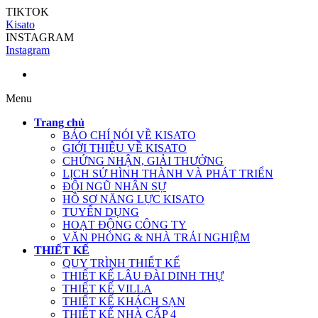
TIKTOK
Kisato
INSTAGRAM
Instagram
Menu
Trang chủ
BÁO CHÍ NÓI VỀ KISATO
GIỚI THIỆU VỀ KISATO
CHỨNG NHẬN, GIẢI THƯỞNG
LỊCH SỬ HÌNH THÀNH VÀ PHÁT TRIỂN
ĐỘI NGŨ NHÂN SỰ
HỒ SƠ NĂNG LỰC KISATO
TUYỂN DỤNG
HOẠT ĐỘNG CÔNG TY
VĂN PHÒNG & NHÀ TRẢI NGHIỆM
THIẾT KẾ
QUY TRÌNH THIẾT KẾ
THIẾT KẾ LÂU ĐÀI DINH THỰ
THIẾT KẾ VILLA
THIẾT KẾ KHÁCH SẠN
THIẾT KẾ NHÀ CẤP 4