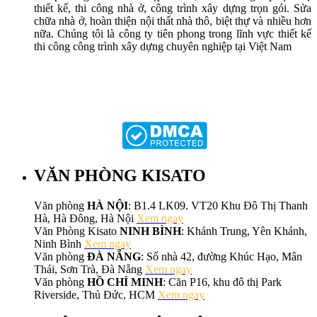
thiết kế, thi công nhà ở, công trình xây dựng trọn gói. Sửa
chữa nhà ở, hoàn thiện nội thất nhà thô, biệt thự và nhiều hơn
nữa. Chúng tôi là công ty tiên phong trong lĩnh vực thiết kế
thi công công trình xây dựng chuyên nghiệp tại Việt Nam
VĂN PHÒNG KISATO
Văn phòng
HÀ NỘI
: B1.4 LK09. VT20 Khu Đô Thị Thanh
Hà, Hà Đông, Hà Nội
Xem ngay
Văn Phòng Kisato
NINH BÌNH
: Khánh Trung, Yên Khánh,
Ninh Bình
Xem ngay
Văn phòng
ĐÀ NẴNG
: Số nhà 42, đường Khúc Hạo, Mân
Thái, Sơn Trà, Đà Nẵng
Xem ngay
Văn phòng
HỒ CHÍ MINH
: Căn P16, khu đô thị Park
Riverside, Thủ Đức, HCM
Xem ngay