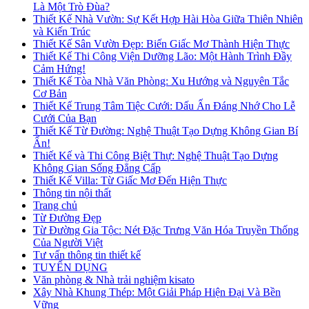
Là Một Trò Đùa?
Thiết Kế Nhà Vườn: Sự Kết Hợp Hài Hòa Giữa Thiên Nhiên
và Kiến Trúc
Thiết Kế Sân Vườn Đẹp: Biến Giấc Mơ Thành Hiện Thực
Thiết Kế Thi Công Viện Dưỡng Lão: Một Hành Trình Đầy
Cảm Hứng!
Thiết Kế Tòa Nhà Văn Phòng: Xu Hướng và Nguyên Tắc
Cơ Bản
Thiết Kế Trung Tâm Tiệc Cưới: Dấu Ấn Đáng Nhớ Cho Lễ
Cưới Của Bạn
Thiết Kế Từ Đường: Nghệ Thuật Tạo Dựng Không Gian Bí
Ẩn!
Thiết Kế và Thi Công Biệt Thự: Nghệ Thuật Tạo Dựng
Không Gian Sống Đẳng Cấp
Thiết Kế Villa: Từ Giấc Mơ Đến Hiện Thực
Thông tin nội thất
Trang chủ
Từ Đường Đẹp
Từ Đường Gia Tộc: Nét Đặc Trưng Văn Hóa Truyền Thống
Của Người Việt
Tư vấn thông tin thiết kế
TUYỂN DỤNG
Văn phòng & Nhà trải nghiệm kisato
Xây Nhà Khung Thép: Một Giải Pháp Hiện Đại Và Bền
Vững