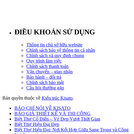
ĐIỀU KHOẢN SỬ DỤNG
Thông tin chủ sở hữu website
Chính sách bảo vệ thông tin cá nhân
Chính sách và quy định chung
Quy trình làm việc
Chính sách thanh toán
Vận chuyển – giao nhận
Bảo hành – đổi trả
Chính sách bảo mật
Câu hỏi thường gặp
Bản quyền thuộc về
Kiến trúc Kisato
.
BÁO CHÍ NÓI VỀ KISATO
BÁO GIÁ THIẾT KẾ VÀ THI CÔNG
Biệt Thự Cổ Điển – Vẻ Đẹp Vượt Thời Gian
Biệt Thự Hiện Đại Đẹp
Biệt Thự Hiện Đại: Nơi Kết Hợp Giữa Sang Trọng và Công