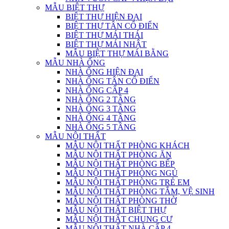
MẪU BIỆT THỰ
BIỆT THỰ HIỆN ĐẠI
BIỆT THỰ TÂN CỔ ĐIỂN
BIỆT THỰ MÁI THÁI
BIỆT THỰ MÁI NHẬT
MẪU BIỆT THỰ MÁI BẰNG
MẪU NHÀ ỐNG
NHÀ ỐNG HIỆN ĐẠI
NHÀ ỐNG TÂN CỔ ĐIỂN
NHÀ ỐNG CẤP 4
NHÀ ỐNG 2 TẦNG
NHÀ ỐNG 3 TẦNG
NHÀ ỐNG 4 TẦNG
NHÀ ỐNG 5 TẦNG
MẪU NỘI THẤT
MẪU NỘI THẤT PHÒNG KHÁCH
MẪU NỘI THẤT PHÒNG ĂN
MẪU NỘI THẤT PHÒNG BẾP
MẪU NỘI THẤT PHÒNG NGỦ
MẪU NỘI THẤT PHÒNG TRẺ EM
MẪU NỘI THẤT PHÒNG TẮM, VỆ SINH
MẪU NỘI THẤT PHÒNG THỜ
MẪU NỘI THẤT BIỆT THỰ
MẪU NỘI THẤT CHUNG CƯ
MẪU NỘI THẤT NHÀ CẤP 4