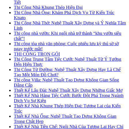
Tiết
Thi Công Nhà Khung Thép Hiện Đại
Thi Công Nhà Ống: Khám Phá Dịch Vụ Từ Kiến Trúc
Kisato
Thi Công Nhà Thờ: Nghệ Thuật Xây Dựng và Ý Nghĩa Tâm
Linh
Thi công nhà vườn: Khi ngôi nhà trở thành “khu vườn siêu
chất”!
Thi công tòa nhà văn phòng: Cuộc phiêu lưu kỳ thú sờ sờ
ngay trước mắt!
THI CÔNG TRỌN GÓI
Thi Công Trung Tâm Tiệc Cưới: Nghệ Thuật Từ Ý Tưởng
Đến Hiện Thực
Thi Công Từ Đường: Nghệ Thuật Xây Dựng Hay Là Chế
Tạo Một Món Đồ Chơi?
Thi công Villa: Nghệ Thuật Tạo Dựng Không Gian Sống
Đẳng Cấp
Thiết Kế Lâu Đài: Nghệ Thuật Xây Dựng Những Giấc Mơ
Thiết Kế Nhà Hàng Tiệc Cưới: Bước Đột Phá Trong Ngành
Dịch Vụ Sự Kiện
Thiết Kế Nhà Khung Thép Hiện Đại: Tương Lai của Kiến
Trúc
Thiết Kế Nhà Ống: Nghệ Thuật Tạo Dựng Không Gian
Trong Chật Hẹp
Thiết Kế Nhà Tiền Chế: Ngôi Nhà Của Tương Lai Hay Chỉ