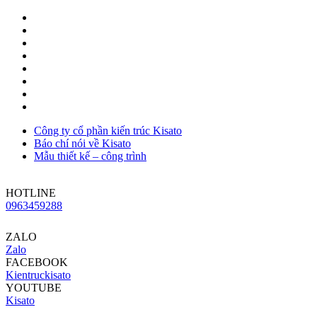
Công ty cổ phần kiến trúc Kisato
Báo chí nói về Kisato
Mẫu thiết kế – công trình
HOTLINE
0963459288
ZALO
Zalo
FACEBOOK
Kientruckisato
YOUTUBE
Kisato