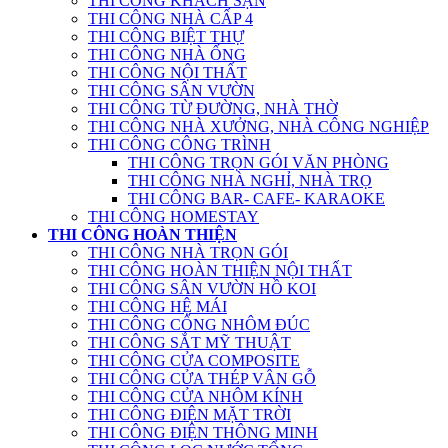
THI CÔNG KHÁCH SẠN
THI CÔNG NHÀ CẤP 4
THI CÔNG BIỆT THỰ
THI CÔNG NHÀ ỐNG
THI CÔNG NỘI THẤT
THI CÔNG SÂN VƯỜN
THI CÔNG TỪ ĐƯỜNG, NHÀ THỜ
THI CÔNG NHÀ XƯỞNG, NHÀ CÔNG NGHIỆP
THI CÔNG CÔNG TRÌNH
THI CÔNG TRỌN GÓI VĂN PHÒNG
THI CÔNG NHÀ NGHỈ, NHÀ TRỌ
THI CÔNG BAR- CAFE- KARAOKE
THI CÔNG HOMESTAY
THI CÔNG HOÀN THIỆN
THI CÔNG NHÀ TRỌN GÓI
THI CÔNG HOÀN THIỆN NỘI THẤT
THI CÔNG SÂN VƯỜN HỒ KOI
THI CÔNG HỆ MÁI
THI CÔNG CỔNG NHÔM ĐÚC
THI CÔNG SẮT MỸ THUẬT
THI CÔNG CỬA COMPOSITE
THI CÔNG CỬA THÉP VÂN GỖ
THI CÔNG CỬA NHÔM KÍNH
THI CÔNG ĐIỆN MẶT TRỜI
THI CÔNG ĐIỆN THÔNG MINH