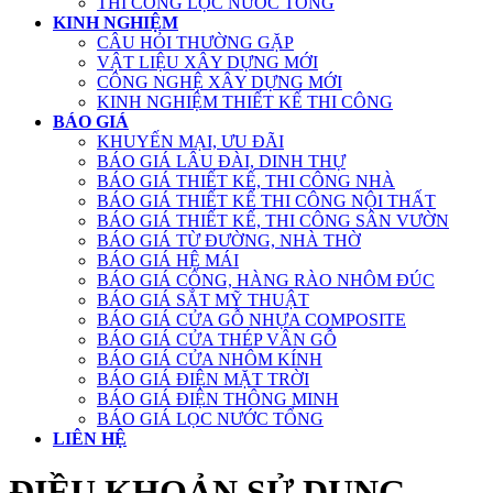
THI CÔNG LỌC NƯỚC TỔNG
KINH NGHIỆM
CÂU HỎI THƯỜNG GẶP
VẬT LIỆU XÂY DỰNG MỚI
CÔNG NGHỆ XÂY DỰNG MỚI
KINH NGHIỆM THIẾT KẾ THI CÔNG
BÁO GIÁ
KHUYẾN MẠI, ƯU ĐÃI
BÁO GIÁ LÂU ĐÀI, DINH THỰ
BÁO GIÁ THIẾT KẾ, THI CÔNG NHÀ
BÁO GIÁ THIẾT KẾ THI CÔNG NỘI THẤT
BÁO GIÁ THIẾT KẾ, THI CÔNG SÂN VƯỜN
BÁO GIÁ TỪ ĐƯỜNG, NHÀ THỜ
BÁO GIÁ HỆ MÁI
BÁO GIÁ CỔNG, HÀNG RÀO NHÔM ĐÚC
BÁO GIÁ SẮT MỸ THUẬT
BÁO GIÁ CỬA GỖ NHỰA COMPOSITE
BÁO GIÁ CỬA THÉP VÂN GỖ
BÁO GIÁ CỬA NHÔM KÍNH
BÁO GIÁ ĐIỆN MẶT TRỜI
BÁO GIÁ ĐIỆN THÔNG MINH
BÁO GIÁ LỌC NƯỚC TỔNG
LIÊN HỆ
ĐIỀU KHOẢN SỬ DỤNG