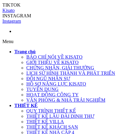
TIKTOK
Kisato
INSTAGRAM
Instagram
Menu
Trang chủ
BÁO CHÍ NÓI VỀ KISATO
GIỚI THIỆU VỀ KISATO
CHỨNG NHẬN, GIẢI THƯỞNG
LỊCH SỬ HÌNH THÀNH VÀ PHÁT TRIỂN
ĐỘI NGŨ NHÂN SỰ
HỒ SƠ NĂNG LỰC KISATO
TUYỂN DỤNG
HOẠT ĐỘNG CÔNG TY
VĂN PHÒNG & NHÀ TRẢI NGHIỆM
THIẾT KẾ
QUY TRÌNH THIẾT KẾ
THIẾT KẾ LÂU ĐÀI DINH THỰ
THIẾT KẾ VILLA
THIẾT KẾ KHÁCH SẠN
THIẾT KẾ NHÀ CẤP 4