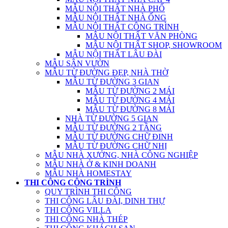
MẪU NỘI THẤT NHÀ PHỐ
MẪU NỘI THẤT NHÀ ỐNG
MẪU NỘI THẤT CÔNG TRÌNH
MẪU NỘI THẤT VĂN PHÒNG
MẪU NỘI THẤT SHOP, SHOWROOM
MẪU NỘI THẤT LÂU ĐÀI
MẪU SÂN VƯỜN
MẪU TỪ ĐƯỜNG ĐẸP, NHÀ THỜ
MẪU TỪ ĐƯỜNG 3 GIAN
MẪU TỪ ĐƯỜNG 2 MÁI
MẪU TỪ ĐƯỜNG 4 MÁI
MẪU TỪ ĐƯỜNG 8 MÁI
NHÀ TỪ ĐƯỜNG 5 GIAN
MẪU TỪ ĐƯỜNG 2 TẦNG
MẪU TỪ ĐƯỜNG CHỮ ĐINH
MẪU TỪ ĐƯỜNG CHỮ NHỊ
MẪU NHÀ XƯỞNG, NHÀ CÔNG NGHIỆP
MẪU NHÀ Ở & KINH DOANH
MẪU NHÀ HOMESTAY
THI CÔNG CÔNG TRÌNH
QUY TRÌNH THI CÔNG
THI CÔNG LÂU ĐÀI, DINH THỰ
THI CÔNG VILLA
THI CÔNG NHÀ THÉP