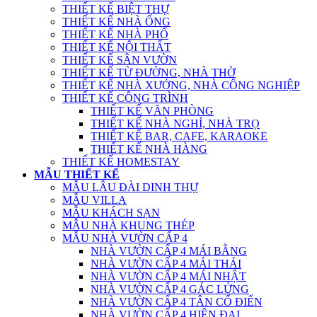
THIẾT KẾ BIỆT THỰ
THIẾT KẾ NHÀ ỐNG
THIẾT KẾ NHÀ PHỐ
THIẾT KẾ NỘI THẤT
THIẾT KẾ SÂN VƯỜN
THIẾT KẾ TỪ ĐƯỜNG, NHÀ THỜ
THIẾT KẾ NHÀ XƯỞNG, NHÀ CÔNG NGHIỆP
THIẾT KẾ CÔNG TRÌNH
THIẾT KẾ VĂN PHÒNG
THIẾT KẾ NHÀ NGHỈ, NHÀ TRỌ
THIẾT KẾ BAR, CAFE, KARAOKE
THIẾT KẾ NHÀ HÀNG
THIẾT KẾ HOMESTAY
MẪU THIẾT KẾ
MẪU LÂU ĐÀI DINH THỰ
MẪU VILLA
MẪU KHÁCH SẠN
MẪU NHÀ KHUNG THÉP
MẪU NHÀ VƯỜN CẤP 4
NHÀ VƯỜN CẤP 4 MÁI BẰNG
NHÀ VƯỜN CẤP 4 MÁI THÁI
NHÀ VƯỜN CẤP 4 MÁI NHẬT
NHÀ VƯỜN CẤP 4 GÁC LỬNG
NHÀ VƯỜN CẤP 4 TÂN CỔ ĐIỂN
NHÀ VƯỜN CẤP 4 HIỆN ĐẠI