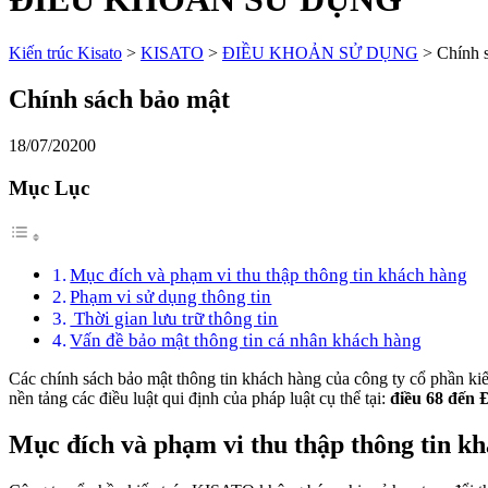
Kiến trúc Kisato
>
KISATO
>
ĐIỀU KHOẢN SỬ DỤNG
>
Chính 
Chính sách bảo mật
18/07/2020
0
Mục Lục
Mục đích và phạm vi thu thập thông tin khách hàng
Phạm vi sử dụng thông tin
Thời gian lưu trữ thông tin
Vấn đề bảo mật thông tin cá nhân khách hàng
Các chính sách bảo mật thông tin khách hàng của công ty cổ phần kiế
nền tảng các điều luật qui định của pháp luật cụ thể tại:
điều 68 đến 
Mục đích và phạm vi thu thập thông tin k