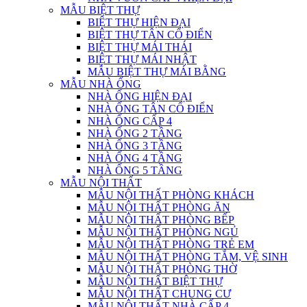
MẪU BIỆT THỰ
BIỆT THỰ HIỆN ĐẠI
BIỆT THỰ TÂN CỔ ĐIỂN
BIỆT THỰ MÁI THÁI
BIỆT THỰ MÁI NHẬT
MẪU BIỆT THỰ MÁI BẰNG
MẪU NHÀ ỐNG
NHÀ ỐNG HIỆN ĐẠI
NHÀ ỐNG TÂN CỔ ĐIỂN
NHÀ ỐNG CẤP 4
NHÀ ỐNG 2 TẦNG
NHÀ ỐNG 3 TẦNG
NHÀ ỐNG 4 TẦNG
NHÀ ỐNG 5 TẦNG
MẪU NỘI THẤT
MẪU NỘI THẤT PHÒNG KHÁCH
MẪU NỘI THẤT PHÒNG ĂN
MẪU NỘI THẤT PHÒNG BẾP
MẪU NỘI THẤT PHÒNG NGỦ
MẪU NỘI THẤT PHÒNG TRẺ EM
MẪU NỘI THẤT PHÒNG TẮM, VỆ SINH
MẪU NỘI THẤT PHÒNG THỜ
MẪU NỘI THẤT BIỆT THỰ
MẪU NỘI THẤT CHUNG CƯ
MẪU NỘI THẤT NHÀ CẤP 4