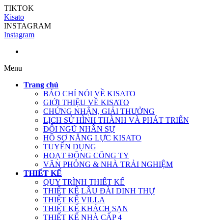
TIKTOK
Kisato
INSTAGRAM
Instagram
Menu
Trang chủ
BÁO CHÍ NÓI VỀ KISATO
GIỚI THIỆU VỀ KISATO
CHỨNG NHẬN, GIẢI THƯỞNG
LỊCH SỬ HÌNH THÀNH VÀ PHÁT TRIỂN
ĐỘI NGŨ NHÂN SỰ
HỒ SƠ NĂNG LỰC KISATO
TUYỂN DỤNG
HOẠT ĐỘNG CÔNG TY
VĂN PHÒNG & NHÀ TRẢI NGHIỆM
THIẾT KẾ
QUY TRÌNH THIẾT KẾ
THIẾT KẾ LÂU ĐÀI DINH THỰ
THIẾT KẾ VILLA
THIẾT KẾ KHÁCH SẠN
THIẾT KẾ NHÀ CẤP 4