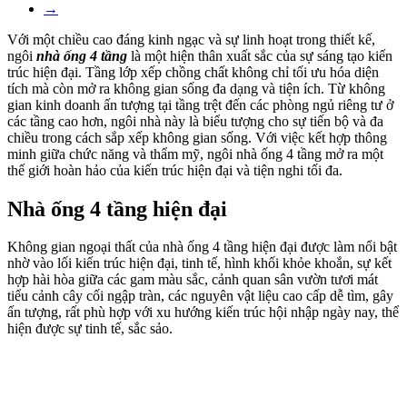
→
Với một chiều cao đáng kinh ngạc và sự linh hoạt trong thiết kế,
ngôi
nhà ống 4 tầng
là một hiện thân xuất sắc của sự sáng tạo kiến
trúc hiện đại. Tầng lớp xếp chồng chất không chỉ tối ưu hóa diện
tích mà còn mở ra không gian sống đa dạng và tiện ích. Từ không
gian kinh doanh ấn tượng tại tầng trệt đến các phòng ngủ riêng tư ở
các tầng cao hơn, ngôi nhà này là biểu tượng cho sự tiến bộ và đa
chiều trong cách sắp xếp không gian sống. Với việc kết hợp thông
minh giữa chức năng và thẩm mỹ, ngôi nhà ống 4 tầng mở ra một
thế giới hoàn hảo của kiến trúc hiện đại và tiện nghi tối đa.
Nhà ống 4 tầng hiện đại
Không gian ngoại thất của nhà ống 4 tầng hiện đại được làm nổi bật
nhờ vào lối kiến trúc hiện đại, tinh tế, hình khối khỏe khoắn, sự kết
hợp hài hòa giữa các gam màu sắc, cảnh quan sân vườn tươi mát
tiểu cảnh cây cối ngập tràn, các nguyên vật liệu cao cấp dễ tìm, gây
ấn tượng, rất phù hợp với xu hướng kiến trúc hội nhập ngày nay, thể
hiện được sự tinh tế, sắc sảo.