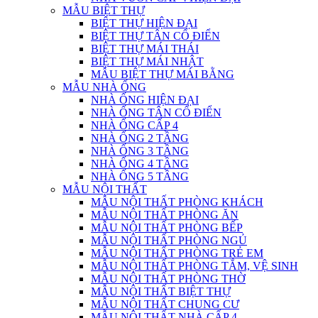
MẪU BIỆT THỰ
BIỆT THỰ HIỆN ĐẠI
BIỆT THỰ TÂN CỔ ĐIỂN
BIỆT THỰ MÁI THÁI
BIỆT THỰ MÁI NHẬT
MẪU BIỆT THỰ MÁI BẰNG
MẪU NHÀ ỐNG
NHÀ ỐNG HIỆN ĐẠI
NHÀ ỐNG TÂN CỔ ĐIỂN
NHÀ ỐNG CẤP 4
NHÀ ỐNG 2 TẦNG
NHÀ ỐNG 3 TẦNG
NHÀ ỐNG 4 TẦNG
NHÀ ỐNG 5 TẦNG
MẪU NỘI THẤT
MẪU NỘI THẤT PHÒNG KHÁCH
MẪU NỘI THẤT PHÒNG ĂN
MẪU NỘI THẤT PHÒNG BẾP
MẪU NỘI THẤT PHÒNG NGỦ
MẪU NỘI THẤT PHÒNG TRẺ EM
MẪU NỘI THẤT PHÒNG TẮM, VỆ SINH
MẪU NỘI THẤT PHÒNG THỜ
MẪU NỘI THẤT BIỆT THỰ
MẪU NỘI THẤT CHUNG CƯ
MẪU NỘI THẤT NHÀ CẤP 4