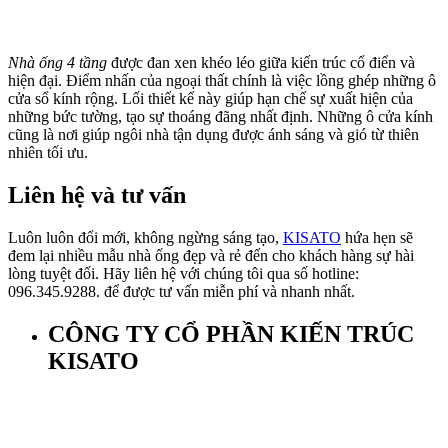
Nhà ống 4 tầng
được đan xen khéo léo giữa kiến trúc cổ điển và
hiện đại. Điểm nhấn của ngoại thất chính là việc lồng ghép những ô
cửa sổ kính rộng. Lối thiết kế này giúp hạn chế sự xuất hiện của
những bức tường, tạo sự thoáng đãng nhất định. Những ô cửa kính
cũng là nơi giúp ngôi nhà tận dụng được ánh sáng và gió từ thiên
nhiên tối ưu.
Liên hệ và tư vấn
Luôn luôn đổi mới, không ngừng sáng tạo,
KISATO
hứa hẹn sẽ
đem lại nhiều mẫu nhà ống đẹp và rẻ đến cho khách hàng sự hài
lòng tuyệt đối. Hãy liên hệ với chúng tôi qua số hotline:
096.345.9288. để được tư vấn miễn phí và nhanh nhất.
CÔNG TY CỔ PHẦN KIẾN TRÚC
KISATO