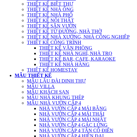
THIẾT KẾ BIỆT THỰ
THIẾT KẾ NHÀ ỐNG
THIẾT KẾ NHÀ PHỐ
THIẾT KẾ NỘI THẤT
THIẾT KẾ SÂN VƯỜN
THIẾT KẾ TỪ ĐƯỜNG, NHÀ THỜ
THIẾT KẾ NHÀ XƯỞNG, NHÀ CÔNG NGHIỆP
THIẾT KẾ CÔNG TRÌNH
THIẾT KẾ VĂN PHÒNG
THIẾT KẾ NHÀ NGHỈ, NHÀ TRỌ
THIẾT KẾ BAR, CAFE, KARAOKE
THIẾT KẾ NHÀ HÀNG
THIẾT KẾ HOMESTAY
MẪU THIẾT KẾ
MẪU LÂU ĐÀI DINH THỰ
MẪU VILLA
MẪU KHÁCH SẠN
MẪU NHÀ KHUNG THÉP
MẪU NHÀ VƯỜN CẤP 4
NHÀ VƯỜN CẤP 4 MÁI BẰNG
NHÀ VƯỜN CẤP 4 MÁI THÁI
NHÀ VƯỜN CẤP 4 MÁI NHẬT
NHÀ VƯỜN CẤP 4 GÁC LỬNG
NHÀ VƯỜN CẤP 4 TÂN CỔ ĐIỂN
NHÀ VƯỜN CẤP 4 HIỆN ĐẠI