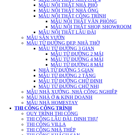
MẪU NỘI THẤT NHÀ PHỐ
MẪU NỘI THẤT NHÀ ỐNG
MẪU NỘI THẤT CÔNG TRÌNH
MẪU NỘI THẤT VĂN PHÒNG
MẪU NỘI THẤT SHOP, SHOWROOM
MẪU NỘI THẤT LÂU ĐÀI
MẪU SÂN VƯỜN
MẪU TỪ ĐƯỜNG ĐẸP, NHÀ THỜ
MẪU TỪ ĐƯỜNG 3 GIAN
MẪU TỪ ĐƯỜNG 2 MÁI
MẪU TỪ ĐƯỜNG 4 MÁI
MẪU TỪ ĐƯỜNG 8 MÁI
NHÀ TỪ ĐƯỜNG 5 GIAN
MẪU TỪ ĐƯỜNG 2 TẦNG
MẪU TỪ ĐƯỜNG CHỮ ĐINH
MẪU TỪ ĐƯỜNG CHỮ NHỊ
MẪU NHÀ XƯỞNG, NHÀ CÔNG NGHIỆP
MẪU NHÀ Ở & KINH DOANH
MẪU NHÀ HOMESTAY
THI CÔNG CÔNG TRÌNH
QUY TRÌNH THI CÔNG
THI CÔNG LÂU ĐÀI, DINH THỰ
THI CÔNG VILLA
THI CÔNG NHÀ THÉP