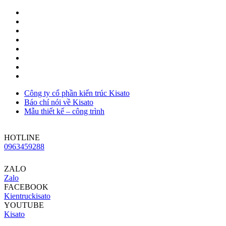
Công ty cổ phần kiến trúc Kisato
Báo chí nói về Kisato
Mẫu thiết kế – công trình
HOTLINE
0963459288
ZALO
Zalo
FACEBOOK
Kientruckisato
YOUTUBE
Kisato