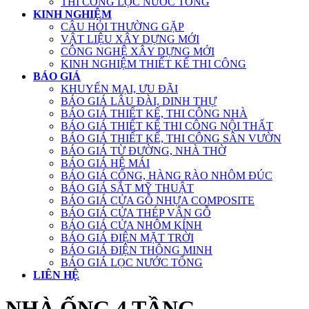
THI CÔNG LỌC NƯỚC TỔNG
KINH NGHIỆM
CÂU HỎI THƯỜNG GẶP
VẬT LIỆU XÂY DỰNG MỚI
CÔNG NGHỆ XÂY DỰNG MỚI
KINH NGHIỆM THIẾT KẾ THI CÔNG
BÁO GIÁ
KHUYẾN MẠI, ƯU ĐÃI
BÁO GIÁ LÂU ĐÀI, DINH THỰ
BÁO GIÁ THIẾT KẾ, THI CÔNG NHÀ
BÁO GIÁ THIẾT KẾ THI CÔNG NỘI THẤT
BÁO GIÁ THIẾT KẾ, THI CÔNG SÂN VƯỜN
BÁO GIÁ TỪ ĐƯỜNG, NHÀ THỜ
BÁO GIÁ HỆ MÁI
BÁO GIÁ CỔNG, HÀNG RÀO NHÔM ĐÚC
BÁO GIÁ SẮT MỸ THUẬT
BÁO GIÁ CỬA GỖ NHỰA COMPOSITE
BÁO GIÁ CỬA THÉP VÂN GỖ
BÁO GIÁ CỬA NHÔM KÍNH
BÁO GIÁ ĐIỆN MẶT TRỜI
BÁO GIÁ ĐIỆN THÔNG MINH
BÁO GIÁ LỌC NƯỚC TỔNG
LIÊN HỆ
NHÀ ỐNG 4 TẦNG