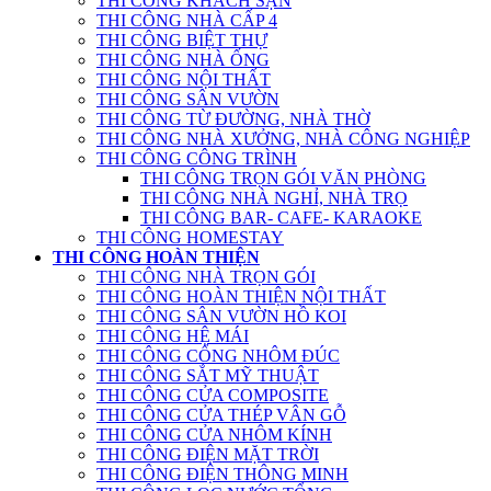
THI CÔNG KHÁCH SẠN
THI CÔNG NHÀ CẤP 4
THI CÔNG BIỆT THỰ
THI CÔNG NHÀ ỐNG
THI CÔNG NỘI THẤT
THI CÔNG SÂN VƯỜN
THI CÔNG TỪ ĐƯỜNG, NHÀ THỜ
THI CÔNG NHÀ XƯỞNG, NHÀ CÔNG NGHIỆP
THI CÔNG CÔNG TRÌNH
THI CÔNG TRỌN GÓI VĂN PHÒNG
THI CÔNG NHÀ NGHỈ, NHÀ TRỌ
THI CÔNG BAR- CAFE- KARAOKE
THI CÔNG HOMESTAY
THI CÔNG HOÀN THIỆN
THI CÔNG NHÀ TRỌN GÓI
THI CÔNG HOÀN THIỆN NỘI THẤT
THI CÔNG SÂN VƯỜN HỒ KOI
THI CÔNG HỆ MÁI
THI CÔNG CỔNG NHÔM ĐÚC
THI CÔNG SẮT MỸ THUẬT
THI CÔNG CỬA COMPOSITE
THI CÔNG CỬA THÉP VÂN GỖ
THI CÔNG CỬA NHÔM KÍNH
THI CÔNG ĐIỆN MẶT TRỜI
THI CÔNG ĐIỆN THÔNG MINH