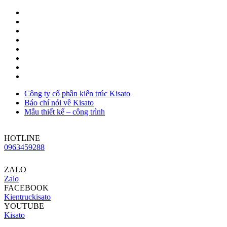
Công ty cổ phần kiến trúc Kisato
Báo chí nói về Kisato
Mẫu thiết kế – công trình
HOTLINE
0963459288
ZALO
Zalo
FACEBOOK
Kientruckisato
YOUTUBE
Kisato