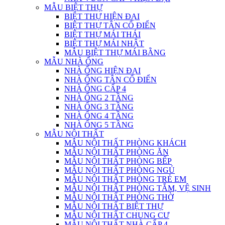
MẪU BIỆT THỰ
BIỆT THỰ HIỆN ĐẠI
BIỆT THỰ TÂN CỔ ĐIỂN
BIỆT THỰ MÁI THÁI
BIỆT THỰ MÁI NHẬT
MẪU BIỆT THỰ MÁI BẰNG
MẪU NHÀ ỐNG
NHÀ ỐNG HIỆN ĐẠI
NHÀ ỐNG TÂN CỔ ĐIỂN
NHÀ ỐNG CẤP 4
NHÀ ỐNG 2 TẦNG
NHÀ ỐNG 3 TẦNG
NHÀ ỐNG 4 TẦNG
NHÀ ỐNG 5 TẦNG
MẪU NỘI THẤT
MẪU NỘI THẤT PHÒNG KHÁCH
MẪU NỘI THẤT PHÒNG ĂN
MẪU NỘI THẤT PHÒNG BẾP
MẪU NỘI THẤT PHÒNG NGỦ
MẪU NỘI THẤT PHÒNG TRẺ EM
MẪU NỘI THẤT PHÒNG TẮM, VỆ SINH
MẪU NỘI THẤT PHÒNG THỜ
MẪU NỘI THẤT BIỆT THỰ
MẪU NỘI THẤT CHUNG CƯ
MẪU NỘI THẤT NHÀ CẤP 4