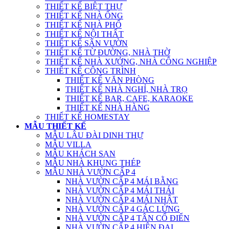
THIẾT KẾ BIỆT THỰ
THIẾT KẾ NHÀ ỐNG
THIẾT KẾ NHÀ PHỐ
THIẾT KẾ NỘI THẤT
THIẾT KẾ SÂN VƯỜN
THIẾT KẾ TỪ ĐƯỜNG, NHÀ THỜ
THIẾT KẾ NHÀ XƯỞNG, NHÀ CÔNG NGHIỆP
THIẾT KẾ CÔNG TRÌNH
THIẾT KẾ VĂN PHÒNG
THIẾT KẾ NHÀ NGHỈ, NHÀ TRỌ
THIẾT KẾ BAR, CAFE, KARAOKE
THIẾT KẾ NHÀ HÀNG
THIẾT KẾ HOMESTAY
MẪU THIẾT KẾ
MẪU LÂU ĐÀI DINH THỰ
MẪU VILLA
MẪU KHÁCH SẠN
MẪU NHÀ KHUNG THÉP
MẪU NHÀ VƯỜN CẤP 4
NHÀ VƯỜN CẤP 4 MÁI BẰNG
NHÀ VƯỜN CẤP 4 MÁI THÁI
NHÀ VƯỜN CẤP 4 MÁI NHẬT
NHÀ VƯỜN CẤP 4 GÁC LỬNG
NHÀ VƯỜN CẤP 4 TÂN CỔ ĐIỂN
NHÀ VƯỜN CẤP 4 HIỆN ĐẠI