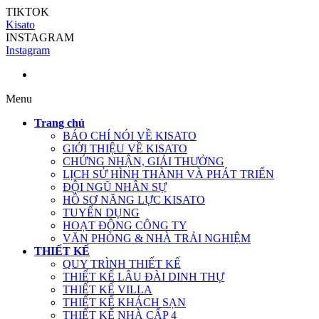
TIKTOK
Kisato
INSTAGRAM
Instagram
Menu
Trang chủ
BÁO CHÍ NÓI VỀ KISATO
GIỚI THIỆU VỀ KISATO
CHỨNG NHẬN, GIẢI THƯỞNG
LỊCH SỬ HÌNH THÀNH VÀ PHÁT TRIỂN
ĐỘI NGŨ NHÂN SỰ
HỒ SƠ NĂNG LỰC KISATO
TUYỂN DỤNG
HOẠT ĐỘNG CÔNG TY
VĂN PHÒNG & NHÀ TRẢI NGHIỆM
THIẾT KẾ
QUY TRÌNH THIẾT KẾ
THIẾT KẾ LÂU ĐÀI DINH THỰ
THIẾT KẾ VILLA
THIẾT KẾ KHÁCH SẠN
THIẾT KẾ NHÀ CẤP 4