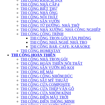
THI CÔNG KHÁCH SẠN
THI CÔNG NHÀ CẤP 4
THI CÔNG BIỆT THỰ
THI CÔNG NHÀ ỐNG
THI CÔNG NỘI THẤT
THI CÔNG SÂN VƯỜN
THI CÔNG TỪ ĐƯỜNG, NHÀ THỜ
THI CÔNG NHÀ XƯỞNG, NHÀ CÔNG NGHIỆP
THI CÔNG CÔNG TRÌNH
THI CÔNG TRỌN GÓI VĂN PHÒNG
THI CÔNG NHÀ NGHỈ, NHÀ TRỌ
THI CÔNG BAR- CAFE- KARAOKE
THI CÔNG HOMESTAY
THI CÔNG HOÀN THIỆN
THI CÔNG NHÀ TRỌN GÓI
THI CÔNG HOÀN THIỆN NỘI THẤT
THI CÔNG SÂN VƯỜN HỒ KOI
THI CÔNG HỆ MÁI
THI CÔNG CỔNG NHÔM ĐÚC
THI CÔNG SẮT MỸ THUẬT
THI CÔNG CỬA COMPOSITE
THI CÔNG CỬA THÉP VÂN GỖ
THI CÔNG CỬA NHÔM KÍNH
THI CÔNG ĐIỆN MẶT TRỜI
THI CÔNG ĐIỆN THÔNG MINH