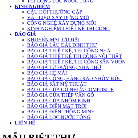
THI CÔNG LỌC NƯỚC TỔNG
KINH NGHIỆM
CÂU HỎI THƯỜNG GẶP
VẬT LIỆU XÂY DỰNG MỚI
CÔNG NGHỆ XÂY DỰNG MỚI
KINH NGHIỆM THIẾT KẾ THI CÔNG
BÁO GIÁ
KHUYẾN MẠI, ƯU ĐÃI
BÁO GIÁ LÂU ĐÀI, DINH THỰ
BÁO GIÁ THIẾT KẾ, THI CÔNG NHÀ
BÁO GIÁ THIẾT KẾ THI CÔNG NỘI THẤT
BÁO GIÁ THIẾT KẾ, THI CÔNG SÂN VƯỜN
BÁO GIÁ TỪ ĐƯỜNG, NHÀ THỜ
BÁO GIÁ HỆ MÁI
BÁO GIÁ CỔNG, HÀNG RÀO NHÔM ĐÚC
BÁO GIÁ SẮT MỸ THUẬT
BÁO GIÁ CỬA GỖ NHỰA COMPOSITE
BÁO GIÁ CỬA THÉP VÂN GỖ
BÁO GIÁ CỬA NHÔM KÍNH
BÁO GIÁ ĐIỆN MẶT TRỜI
BÁO GIÁ ĐIỆN THÔNG MINH
BÁO GIÁ LỌC NƯỚC TỔNG
LIÊN HỆ
MẪU BIỆT THỰ