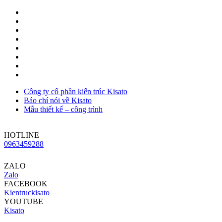
Công ty cổ phần kiến trúc Kisato
Báo chí nói về Kisato
Mẫu thiết kế – công trình
HOTLINE
0963459288
ZALO
Zalo
FACEBOOK
Kientruckisato
YOUTUBE
Kisato