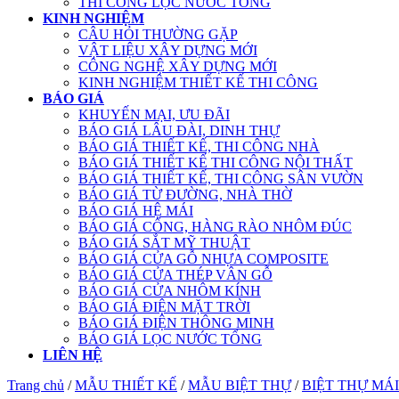
THI CÔNG LỌC NƯỚC TỔNG
KINH NGHIỆM
CÂU HỎI THƯỜNG GẶP
VẬT LIỆU XÂY DỰNG MỚI
CÔNG NGHỆ XÂY DỰNG MỚI
KINH NGHIỆM THIẾT KẾ THI CÔNG
BÁO GIÁ
KHUYẾN MẠI, ƯU ĐÃI
BÁO GIÁ LÂU ĐÀI, DINH THỰ
BÁO GIÁ THIẾT KẾ, THI CÔNG NHÀ
BÁO GIÁ THIẾT KẾ THI CÔNG NỘI THẤT
BÁO GIÁ THIẾT KẾ, THI CÔNG SÂN VƯỜN
BÁO GIÁ TỪ ĐƯỜNG, NHÀ THỜ
BÁO GIÁ HỆ MÁI
BÁO GIÁ CỔNG, HÀNG RÀO NHÔM ĐÚC
BÁO GIÁ SẮT MỸ THUẬT
BÁO GIÁ CỬA GỖ NHỰA COMPOSITE
BÁO GIÁ CỬA THÉP VÂN GỖ
BÁO GIÁ CỬA NHÔM KÍNH
BÁO GIÁ ĐIỆN MẶT TRỜI
BÁO GIÁ ĐIỆN THÔNG MINH
BÁO GIÁ LỌC NƯỚC TỔNG
LIÊN HỆ
Trang chủ
/
MẪU THIẾT KẾ
/
MẪU BIỆT THỰ
/
BIỆT THỰ MÁ