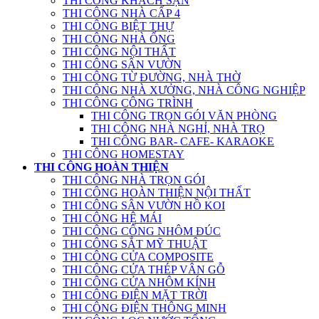
THI CÔNG KHÁCH SẠN
THI CÔNG NHÀ CẤP 4
THI CÔNG BIỆT THỰ
THI CÔNG NHÀ ỐNG
THI CÔNG NỘI THẤT
THI CÔNG SÂN VƯỜN
THI CÔNG TỪ ĐƯỜNG, NHÀ THỜ
THI CÔNG NHÀ XƯỞNG, NHÀ CÔNG NGHIỆP
THI CÔNG CÔNG TRÌNH
THI CÔNG TRỌN GÓI VĂN PHÒNG
THI CÔNG NHÀ NGHỈ, NHÀ TRỌ
THI CÔNG BAR- CAFE- KARAOKE
THI CÔNG HOMESTAY
THI CÔNG HOÀN THIỆN
THI CÔNG NHÀ TRỌN GÓI
THI CÔNG HOÀN THIỆN NỘI THẤT
THI CÔNG SÂN VƯỜN HỒ KOI
THI CÔNG HỆ MÁI
THI CÔNG CỔNG NHÔM ĐÚC
THI CÔNG SẮT MỸ THUẬT
THI CÔNG CỬA COMPOSITE
THI CÔNG CỬA THÉP VÂN GỖ
THI CÔNG CỬA NHÔM KÍNH
THI CÔNG ĐIỆN MẶT TRỜI
THI CÔNG ĐIỆN THÔNG MINH