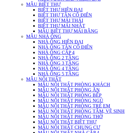
MẪU BIỆT THỰ
BIỆT THỰ HIỆN ĐẠI
BIỆT THỰ TÂN CỔ ĐIỂN
BIỆT THỰ MÁI THÁI
BIỆT THỰ MÁI NHẬT
MẪU BIỆT THỰ MÁI BẰNG
MẪU NHÀ ỐNG
NHÀ ỐNG HIỆN ĐẠI
NHÀ ỐNG TÂN CỔ ĐIỂN
NHÀ ỐNG CẤP 4
NHÀ ỐNG 2 TẦNG
NHÀ ỐNG 3 TẦNG
NHÀ ỐNG 4 TẦNG
NHÀ ỐNG 5 TẦNG
MẪU NỘI THẤT
MẪU NỘI THẤT PHÒNG KHÁCH
MẪU NỘI THẤT PHÒNG ĂN
MẪU NỘI THẤT PHÒNG BẾP
MẪU NỘI THẤT PHÒNG NGỦ
MẪU NỘI THẤT PHÒNG TRẺ EM
MẪU NỘI THẤT PHÒNG TẮM, VỆ SINH
MẪU NỘI THẤT PHÒNG THỜ
MẪU NỘI THẤT BIỆT THỰ
MẪU NỘI THẤT CHUNG CƯ
MẪU NỘI THẤT NHÀ CẤP 4