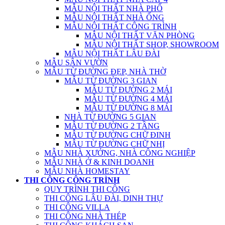
MẪU NỘI THẤT NHÀ PHỐ
MẪU NỘI THẤT NHÀ ỐNG
MẪU NỘI THẤT CÔNG TRÌNH
MẪU NỘI THẤT VĂN PHÒNG
MẪU NỘI THẤT SHOP, SHOWROOM
MẪU NỘI THẤT LÂU ĐÀI
MẪU SÂN VƯỜN
MẪU TỪ ĐƯỜNG ĐẸP, NHÀ THỜ
MẪU TỪ ĐƯỜNG 3 GIAN
MẪU TỪ ĐƯỜNG 2 MÁI
MẪU TỪ ĐƯỜNG 4 MÁI
MẪU TỪ ĐƯỜNG 8 MÁI
NHÀ TỪ ĐƯỜNG 5 GIAN
MẪU TỪ ĐƯỜNG 2 TẦNG
MẪU TỪ ĐƯỜNG CHỮ ĐINH
MẪU TỪ ĐƯỜNG CHỮ NHỊ
MẪU NHÀ XƯỞNG, NHÀ CÔNG NGHIỆP
MẪU NHÀ Ở & KINH DOANH
MẪU NHÀ HOMESTAY
THI CÔNG CÔNG TRÌNH
QUY TRÌNH THI CÔNG
THI CÔNG LÂU ĐÀI, DINH THỰ
THI CÔNG VILLA
THI CÔNG NHÀ THÉP