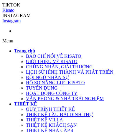
TIKTOK
Kisato
INSTAGRAM
Instagram
Menu
Trang chủ
BÁO CHÍ NÓI VỀ KISATO
GIỚI THIỆU VỀ KISATO
CHỨNG NHẬN, GIẢI THƯỞNG
LỊCH SỬ HÌNH THÀNH VÀ PHÁT TRIỂN
ĐỘI NGŨ NHÂN SỰ
HỒ SƠ NĂNG LỰC KISATO
TUYỂN DỤNG
HOẠT ĐỘNG CÔNG TY
VĂN PHÒNG & NHÀ TRẢI NGHIỆM
THIẾT KẾ
QUY TRÌNH THIẾT KẾ
THIẾT KẾ LÂU ĐÀI DINH THỰ
THIẾT KẾ VILLA
THIẾT KẾ KHÁCH SẠN
THIẾT KẾ NHÀ CẤP 4