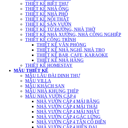
THIẾT KẾ BIỆT THỰ
THIẾT KẾ NHÀ ỐNG
THIẾT KẾ NHÀ PHỐ
THIẾT KẾ NỘI THẤT
THIẾT KẾ SÂN VƯỜN
THIẾT KẾ TỪ ĐƯỜNG, NHÀ THỜ
THIẾT KẾ NHÀ XƯỞNG, NHÀ CÔNG NGHIỆP
THIẾT KẾ CÔNG TRÌNH
THIẾT KẾ VĂN PHÒNG
THIẾT KẾ NHÀ NGHỈ, NHÀ TRỌ
THIẾT KẾ BAR, CAFE, KARAOKE
THIẾT KẾ NHÀ HÀNG
THIẾT KẾ HOMESTAY
MẪU THIẾT KẾ
MẪU LÂU ĐÀI DINH THỰ
MẪU VILLA
MẪU KHÁCH SẠN
MẪU NHÀ KHUNG THÉP
MẪU NHÀ VƯỜN CẤP 4
NHÀ VƯỜN CẤP 4 MÁI BẰNG
NHÀ VƯỜN CẤP 4 MÁI THÁI
NHÀ VƯỜN CẤP 4 MÁI NHẬT
NHÀ VƯỜN CẤP 4 GÁC LỬNG
NHÀ VƯỜN CẤP 4 TÂN CỔ ĐIỂN
NHÀ VƯỜN CẤP 4 HIỆN ĐẠI