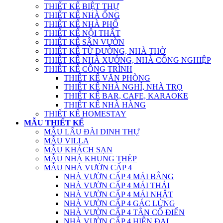
THIẾT KẾ BIỆT THỰ
THIẾT KẾ NHÀ ỐNG
THIẾT KẾ NHÀ PHỐ
THIẾT KẾ NỘI THẤT
THIẾT KẾ SÂN VƯỜN
THIẾT KẾ TỪ ĐƯỜNG, NHÀ THỜ
THIẾT KẾ NHÀ XƯỞNG, NHÀ CÔNG NGHIỆP
THIẾT KẾ CÔNG TRÌNH
THIẾT KẾ VĂN PHÒNG
THIẾT KẾ NHÀ NGHỈ, NHÀ TRỌ
THIẾT KẾ BAR, CAFE, KARAOKE
THIẾT KẾ NHÀ HÀNG
THIẾT KẾ HOMESTAY
MẪU THIẾT KẾ
MẪU LÂU ĐÀI DINH THỰ
MẪU VILLA
MẪU KHÁCH SẠN
MẪU NHÀ KHUNG THÉP
MẪU NHÀ VƯỜN CẤP 4
NHÀ VƯỜN CẤP 4 MÁI BẰNG
NHÀ VƯỜN CẤP 4 MÁI THÁI
NHÀ VƯỜN CẤP 4 MÁI NHẬT
NHÀ VƯỜN CẤP 4 GÁC LỬNG
NHÀ VƯỜN CẤP 4 TÂN CỔ ĐIỂN
NHÀ VƯỜN CẤP 4 HIỆN ĐẠI