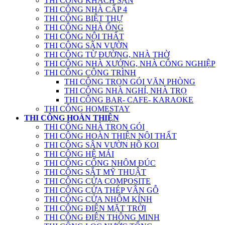
THI CÔNG KHÁCH SẠN
THI CÔNG NHÀ CẤP 4
THI CÔNG BIỆT THỰ
THI CÔNG NHÀ ỐNG
THI CÔNG NỘI THẤT
THI CÔNG SÂN VƯỜN
THI CÔNG TỪ ĐƯỜNG, NHÀ THỜ
THI CÔNG NHÀ XƯỞNG, NHÀ CÔNG NGHIỆP
THI CÔNG CÔNG TRÌNH
THI CÔNG TRỌN GÓI VĂN PHÒNG
THI CÔNG NHÀ NGHỈ, NHÀ TRỌ
THI CÔNG BAR- CAFE- KARAOKE
THI CÔNG HOMESTAY
THI CÔNG HOÀN THIỆN
THI CÔNG NHÀ TRỌN GÓI
THI CÔNG HOÀN THIỆN NỘI THẤT
THI CÔNG SÂN VƯỜN HỒ KOI
THI CÔNG HỆ MÁI
THI CÔNG CỔNG NHÔM ĐÚC
THI CÔNG SẮT MỸ THUẬT
THI CÔNG CỬA COMPOSITE
THI CÔNG CỬA THÉP VÂN GỖ
THI CÔNG CỬA NHÔM KÍNH
THI CÔNG ĐIỆN MẶT TRỜI
THI CÔNG ĐIỆN THÔNG MINH