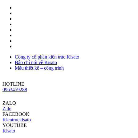
Công ty cổ phần kiến trúc Kisato
Báo chí nói về Kisato
Mẫu thiết kế – công trình
HOTLINE
0963459288
ZALO
Zalo
FACEBOOK
Kientruckisato
YOUTUBE
Kisato