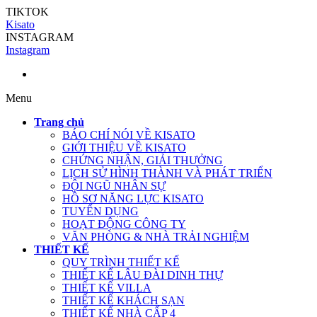
TIKTOK
Kisato
INSTAGRAM
Instagram
Menu
Trang chủ
BÁO CHÍ NÓI VỀ KISATO
GIỚI THIỆU VỀ KISATO
CHỨNG NHẬN, GIẢI THƯỞNG
LỊCH SỬ HÌNH THÀNH VÀ PHÁT TRIỂN
ĐỘI NGŨ NHÂN SỰ
HỒ SƠ NĂNG LỰC KISATO
TUYỂN DỤNG
HOẠT ĐỘNG CÔNG TY
VĂN PHÒNG & NHÀ TRẢI NGHIỆM
THIẾT KẾ
QUY TRÌNH THIẾT KẾ
THIẾT KẾ LÂU ĐÀI DINH THỰ
THIẾT KẾ VILLA
THIẾT KẾ KHÁCH SẠN
THIẾT KẾ NHÀ CẤP 4