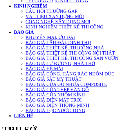
THI CÔNG LỌC NƯỚC TỔNG
KINH NGHIỆM
CÂU HỎI THƯỜNG GẶP
VẬT LIỆU XÂY DỰNG MỚI
CÔNG NGHỆ XÂY DỰNG MỚI
KINH NGHIỆM THIẾT KẾ THI CÔNG
BÁO GIÁ
KHUYẾN MẠI, ƯU ĐÃI
BÁO GIÁ LÂU ĐÀI, DINH THỰ
BÁO GIÁ THIẾT KẾ, THI CÔNG NHÀ
BÁO GIÁ THIẾT KẾ THI CÔNG NỘI THẤT
BÁO GIÁ THIẾT KẾ, THI CÔNG SÂN VƯỜN
BÁO GIÁ TỪ ĐƯỜNG, NHÀ THỜ
BÁO GIÁ HỆ MÁI
BÁO GIÁ CỔNG, HÀNG RÀO NHÔM ĐÚC
BÁO GIÁ SẮT MỸ THUẬT
BÁO GIÁ CỬA GỖ NHỰA COMPOSITE
BÁO GIÁ CỬA THÉP VÂN GỖ
BÁO GIÁ CỬA NHÔM KÍNH
BÁO GIÁ ĐIỆN MẶT TRỜI
BÁO GIÁ ĐIỆN THÔNG MINH
BÁO GIÁ LỌC NƯỚC TỔNG
LIÊN HỆ
TRỤ SỞ