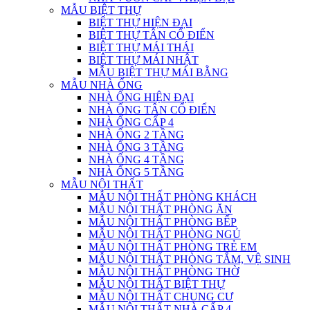
MẪU BIỆT THỰ
BIỆT THỰ HIỆN ĐẠI
BIỆT THỰ TÂN CỔ ĐIỂN
BIỆT THỰ MÁI THÁI
BIỆT THỰ MÁI NHẬT
MẪU BIỆT THỰ MÁI BẰNG
MẪU NHÀ ỐNG
NHÀ ỐNG HIỆN ĐẠI
NHÀ ỐNG TÂN CỔ ĐIỂN
NHÀ ỐNG CẤP 4
NHÀ ỐNG 2 TẦNG
NHÀ ỐNG 3 TẦNG
NHÀ ỐNG 4 TẦNG
NHÀ ỐNG 5 TẦNG
MẪU NỘI THẤT
MẪU NỘI THẤT PHÒNG KHÁCH
MẪU NỘI THẤT PHÒNG ĂN
MẪU NỘI THẤT PHÒNG BẾP
MẪU NỘI THẤT PHÒNG NGỦ
MẪU NỘI THẤT PHÒNG TRẺ EM
MẪU NỘI THẤT PHÒNG TẮM, VỆ SINH
MẪU NỘI THẤT PHÒNG THỜ
MẪU NỘI THẤT BIỆT THỰ
MẪU NỘI THẤT CHUNG CƯ
MẪU NỘI THẤT NHÀ CẤP 4