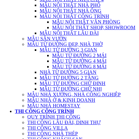
MẪU NỘI THẤT NHÀ PHỐ
MẪU NỘI THẤT NHÀ ỐNG
MẪU NỘI THẤT CÔNG TRÌNH
MẪU NỘI THẤT VĂN PHÒNG
MẪU NỘI THẤT SHOP, SHOWROOM
MẪU NỘI THẤT LÂU ĐÀI
MẪU SÂN VƯỜN
MẪU TỪ ĐƯỜNG ĐẸP, NHÀ THỜ
MẪU TỪ ĐƯỜNG 3 GIAN
MẪU TỪ ĐƯỜNG 2 MÁI
MẪU TỪ ĐƯỜNG 4 MÁI
MẪU TỪ ĐƯỜNG 8 MÁI
NHÀ TỪ ĐƯỜNG 5 GIAN
MẪU TỪ ĐƯỜNG 2 TẦNG
MẪU TỪ ĐƯỜNG CHỮ ĐINH
MẪU TỪ ĐƯỜNG CHỮ NHỊ
MẪU NHÀ XƯỞNG, NHÀ CÔNG NGHIỆP
MẪU NHÀ Ở & KINH DOANH
MẪU NHÀ HOMESTAY
THI CÔNG CÔNG TRÌNH
QUY TRÌNH THI CÔNG
THI CÔNG LÂU ĐÀI, DINH THỰ
THI CÔNG VILLA
THI CÔNG NHÀ THÉP