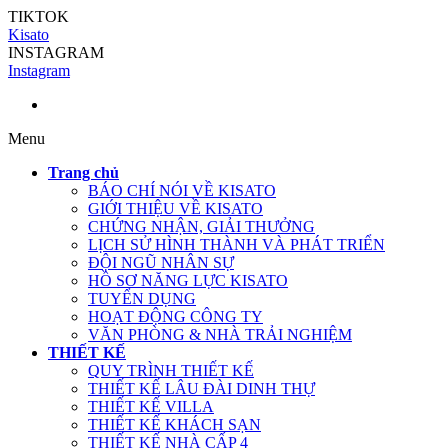
TIKTOK
Kisato
INSTAGRAM
Instagram
Menu
Trang chủ
BÁO CHÍ NÓI VỀ KISATO
GIỚI THIỆU VỀ KISATO
CHỨNG NHẬN, GIẢI THƯỞNG
LỊCH SỬ HÌNH THÀNH VÀ PHÁT TRIỂN
ĐỘI NGŨ NHÂN SỰ
HỒ SƠ NĂNG LỰC KISATO
TUYỂN DỤNG
HOẠT ĐỘNG CÔNG TY
VĂN PHÒNG & NHÀ TRẢI NGHIỆM
THIẾT KẾ
QUY TRÌNH THIẾT KẾ
THIẾT KẾ LÂU ĐÀI DINH THỰ
THIẾT KẾ VILLA
THIẾT KẾ KHÁCH SẠN
THIẾT KẾ NHÀ CẤP 4