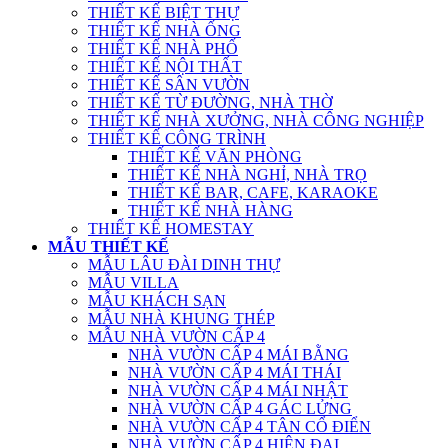
THIẾT KẾ BIỆT THỰ
THIẾT KẾ NHÀ ỐNG
THIẾT KẾ NHÀ PHỐ
THIẾT KẾ NỘI THẤT
THIẾT KẾ SÂN VƯỜN
THIẾT KẾ TỪ ĐƯỜNG, NHÀ THỜ
THIẾT KẾ NHÀ XƯỞNG, NHÀ CÔNG NGHIỆP
THIẾT KẾ CÔNG TRÌNH
THIẾT KẾ VĂN PHÒNG
THIẾT KẾ NHÀ NGHỈ, NHÀ TRỌ
THIẾT KẾ BAR, CAFE, KARAOKE
THIẾT KẾ NHÀ HÀNG
THIẾT KẾ HOMESTAY
MẪU THIẾT KẾ
MẪU LÂU ĐÀI DINH THỰ
MẪU VILLA
MẪU KHÁCH SẠN
MẪU NHÀ KHUNG THÉP
MẪU NHÀ VƯỜN CẤP 4
NHÀ VƯỜN CẤP 4 MÁI BẰNG
NHÀ VƯỜN CẤP 4 MÁI THÁI
NHÀ VƯỜN CẤP 4 MÁI NHẬT
NHÀ VƯỜN CẤP 4 GÁC LỬNG
NHÀ VƯỜN CẤP 4 TÂN CỔ ĐIỂN
NHÀ VƯỜN CẤP 4 HIỆN ĐẠI