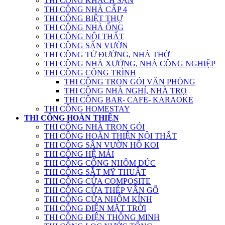
THI CÔNG KHÁCH SẠN
THI CÔNG NHÀ CẤP 4
THI CÔNG BIỆT THỰ
THI CÔNG NHÀ ỐNG
THI CÔNG NỘI THẤT
THI CÔNG SÂN VƯỜN
THI CÔNG TỪ ĐƯỜNG, NHÀ THỜ
THI CÔNG NHÀ XƯỞNG, NHÀ CÔNG NGHIỆP
THI CÔNG CÔNG TRÌNH
THI CÔNG TRỌN GÓI VĂN PHÒNG
THI CÔNG NHÀ NGHỈ, NHÀ TRỌ
THI CÔNG BAR- CAFE- KARAOKE
THI CÔNG HOMESTAY
THI CÔNG HOÀN THIỆN
THI CÔNG NHÀ TRỌN GÓI
THI CÔNG HOÀN THIỆN NỘI THẤT
THI CÔNG SÂN VƯỜN HỒ KOI
THI CÔNG HỆ MÁI
THI CÔNG CỔNG NHÔM ĐÚC
THI CÔNG SẮT MỸ THUẬT
THI CÔNG CỬA COMPOSITE
THI CÔNG CỬA THÉP VÂN GỖ
THI CÔNG CỬA NHÔM KÍNH
THI CÔNG ĐIỆN MẶT TRỜI
THI CÔNG ĐIỆN THÔNG MINH