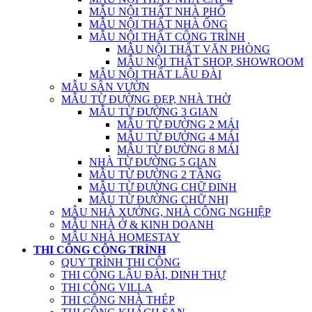
MẪU NỘI THẤT NHÀ PHỐ
MẪU NỘI THẤT NHÀ ỐNG
MẪU NỘI THẤT CÔNG TRÌNH
MẪU NỘI THẤT VĂN PHÒNG
MẪU NỘI THẤT SHOP, SHOWROOM
MẪU NỘI THẤT LÂU ĐÀI
MẪU SÂN VƯỜN
MẪU TỪ ĐƯỜNG ĐẸP, NHÀ THỜ
MẪU TỪ ĐƯỜNG 3 GIAN
MẪU TỪ ĐƯỜNG 2 MÁI
MẪU TỪ ĐƯỜNG 4 MÁI
MẪU TỪ ĐƯỜNG 8 MÁI
NHÀ TỪ ĐƯỜNG 5 GIAN
MẪU TỪ ĐƯỜNG 2 TẦNG
MẪU TỪ ĐƯỜNG CHỮ ĐINH
MẪU TỪ ĐƯỜNG CHỮ NHỊ
MẪU NHÀ XƯỞNG, NHÀ CÔNG NGHIỆP
MẪU NHÀ Ở & KINH DOANH
MẪU NHÀ HOMESTAY
THI CÔNG CÔNG TRÌNH
QUY TRÌNH THI CÔNG
THI CÔNG LÂU ĐÀI, DINH THỰ
THI CÔNG VILLA
THI CÔNG NHÀ THÉP