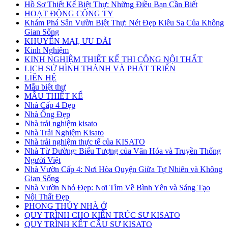
Hồ Sơ Thiết Kế Biệt Thự: Những Điều Bạn Cần Biết
HOẠT ĐỘNG CÔNG TY
Khám Phá Sân Vườn Biệt Thự: Nét Đẹp Kiêu Sa Của Không
Gian Sống
KHUYẾN MẠI, ƯU ĐÃI
Kinh Nghiệm
KINH NGHIỆM THIẾT KẾ THI CÔNG NỘI THẤT
LỊCH SỬ HÌNH THÀNH VÀ PHÁT TRIỂN
LIÊN HỆ
Mẫu biệt thự
MẪU THIẾT KẾ
Nhà Cấp 4 Đẹp
Nhà Ống Đẹp
Nhà trải nghiệm kisato
Nhà Trải Nghiệm Kisato
Nhà trải nghiệm thực tế của KISATO
Nhà Từ Đường: Biểu Tượng của Văn Hóa và Truyền Thống
Người Việt
Nhà Vườn Cấp 4: Nơi Hòa Quyện Giữa Tự Nhiên và Không
Gian Sống
Nhà Vườn Nhỏ Đẹp: Nơi Tìm Về Bình Yên và Sáng Tạo
Nội Thất Đẹp
PHONG THỦY NHÀ Ở
QUY TRÌNH CHO KIẾN TRÚC SƯ KISATO
QUY TRÌNH KẾT CẤU SƯ KISATO