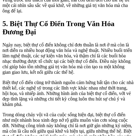
một cái nhìn sâu sắc về quá khứ, về những giá trị văn hóa mà cha
ông để lại.
5. Biệt Thự Cổ Điển Trong Văn Hóa
Đương Đại
Ngày nay, biệt thự cổ điển không chỉ đơn thuần là nơi ở mà còn là
nơi diễn ra nhiều hoạt động văn hóa và nghệ thuật. Nhiều buổi triển
lãm nghệ thuật, các sự kiện văn hóa, và thậm chí là các buổi hòa
nhạc thường được tổ chức tại các biệt thự cổ điển. Điều này không
chỉ giúp bảo tồn những giá trị văn hóa mà còn tạo ra một không
gian giao lưu, kết nối giữa các thế hệ.
Biệt thự cổ điển cũng trở thành nguồn cảm hứng bất tận cho các nhà
thiết kế, các nghệ sỹ trong các lĩnh vực khác nhau như thời trang,
hội họa, và nhiếp ảnh. Những hình ảnh của biệt thự cổ điển, với vẻ
đẹp tĩnh lặng và những chi tiết kỳ công luôn thu hút sự chú ý và
khám phá.
Trong dòng chảy vội vã của cuộc sống hiện đại, biệt thự cổ điển
như một nhành hoa xinh đẹp nở rộ giữa muôn vàn cơn sóng cuộc
đời. Những công trình này không chỉ là nơi giữ gìn những kỷ niệm,
mà còn là cầu nối giữa quá khứ và hiện tại, giữa những thế hệ. Biệt