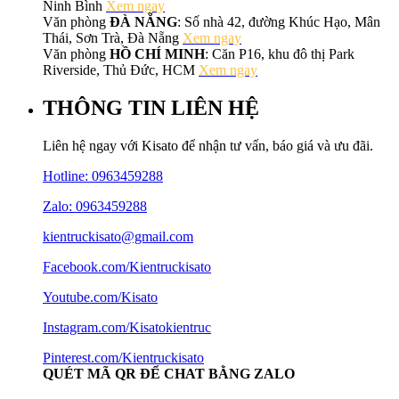
Ninh Bình
Xem ngay
Văn phòng
ĐÀ NẴNG
: Số nhà 42, đường Khúc Hạo, Mân
Thái, Sơn Trà, Đà Nẵng
Xem ngay
Văn phòng
HỒ CHÍ MINH
: Căn P16, khu đô thị Park
Riverside, Thủ Đức, HCM
Xem ngay
THÔNG TIN LIÊN HỆ
Liên hệ ngay với Kisato để nhận tư vấn, báo giá và ưu đãi.
Hotline:
0963459288
Zalo: 0963459288
kientruckisato@gmail.com
Facebook.com/Kientruckisato
Youtube.com/Kisato
Instagram.com/Kisatokientruc
Pinterest.com/Kientruckisato
QUÉT MÃ QR ĐỂ CHAT BẰNG ZALO