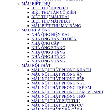
MẪU BIỆT THỰ
BIỆT THỰ HIỆN ĐẠI
BIỆT THỰ TÂN CỔ ĐIỂN
BIỆT THỰ MÁI THÁI
BIỆT THỰ MÁI NHẬT
MẪU BIỆT THỰ MÁI BẰNG
MẪU NHÀ ỐNG
NHÀ ỐNG HIỆN ĐẠI
NHÀ ỐNG TÂN CỔ ĐIỂN
NHÀ ỐNG CẤP 4
NHÀ ỐNG 2 TẦNG
NHÀ ỐNG 3 TẦNG
NHÀ ỐNG 4 TẦNG
NHÀ ỐNG 5 TẦNG
MẪU NỘI THẤT
MẪU NỘI THẤT PHÒNG KHÁCH
MẪU NỘI THẤT PHÒNG ĂN
MẪU NỘI THẤT PHÒNG BẾP
MẪU NỘI THẤT PHÒNG NGỦ
MẪU NỘI THẤT PHÒNG TRẺ EM
MẪU NỘI THẤT PHÒNG TẮM, VỆ SINH
MẪU NỘI THẤT PHÒNG THỜ
MẪU NỘI THẤT BIỆT THỰ
MẪU NỘI THẤT CHUNG CƯ
MẪU NỘI THẤT NHÀ CẤP 4