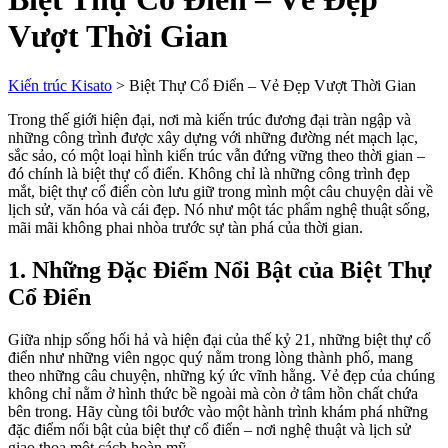
Vượt Thời Gian
Kiến trúc Kisato
>
Biệt Thự Cổ Điển – Vẻ Đẹp Vượt Thời Gian
Trong thế giới hiện đại, nơi mà kiến trúc đương đại tràn ngập và
những công trình được xây dựng với những đường nét mạch lạc,
sắc sảo, có một loại hình kiến trúc vẫn đứng vững theo thời gian –
đó chính là biệt thự cổ điển. Không chỉ là những công trình đẹp
mắt, biệt thự cổ điển còn lưu giữ trong mình một câu chuyện dài về
lịch sử, văn hóa và cái đẹp. Nó như một tác phẩm nghệ thuật sống,
mãi mãi không phai nhòa trước sự tàn phá của thời gian.
1. Những Đặc Điểm Nổi Bật của Biệt Thự
Cổ Điển
Giữa nhịp sống hối hả và hiện đại của thế kỷ 21, những biệt thự cổ
điển như những viên ngọc quý nằm trong lòng thành phố, mang
theo những câu chuyện, những ký ức vĩnh hằng. Vẻ đẹp của chúng
không chỉ nằm ở hình thức bề ngoài mà còn ở tâm hồn chất chứa
bên trong. Hãy cùng tôi bước vào một hành trình khám phá những
đặc điểm nổi bật của biệt thự cổ điển – nơi nghệ thuật và lịch sử
giao thoa một cách hoàn mỹ.