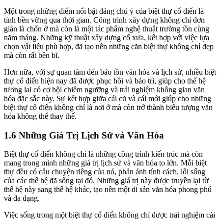
Một trong những điểm nổi bật đáng chú ý của biệt thự cổ điển là
tính bền vững qua thời gian. Công trình xây dựng không chỉ đơn
giản là chốn ở mà còn là một tác phẩm nghệ thuật trường tồn cùng
năm tháng. Những kỹ thuật xây dựng cổ xưa, kết hợp với việc lựa
chọn vật liệu phù hợp, đã tạo nên những căn biệt thự không chỉ đẹp
mà còn rất bền bĩ.
Hơn nữa, với sự quan tâm đến bảo tồn văn hóa và lịch sử, nhiều biệt
thự cổ điển hiện nay đã được phục hồi và bảo trì, giúp cho thế hệ
tương lai có cơ hội chiêm ngưỡng và trải nghiệm không gian văn
hóa đặc sắc này. Sự kết hợp giữa cái cũ và cái mới giúp cho những
biệt thự cổ điển không chỉ là nơi ở mà còn trở thành biểu tượng văn
hóa không thể thay thế.
1.6 Những Giá Trị Lịch Sử và Văn Hóa
Biệt thự cổ điển không chỉ là những công trình kiến trúc mà còn
mang trong mình những giá trị lịch sử và văn hóa to lớn. Mỗi biệt
thự đều có câu chuyện riêng của nó, phản ánh tính cách, lối sống
của các thế hệ đã sống tại đó. Những giá trị này được truyền lại từ
thế hệ này sang thế hệ khác, tạo nên một di sản văn hóa phong phú
và đa dạng.
Việc sống trong một biệt thự cổ điển không chỉ được trải nghiệm cái