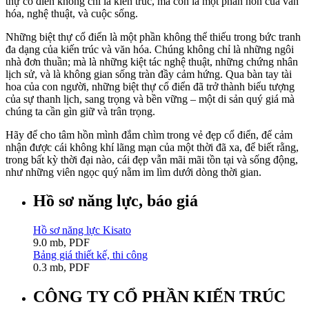
thự cổ điển không chỉ là kiến trúc, mà còn là một phần hồn của văn
hóa, nghệ thuật, và cuộc sống.
Những biệt thự cổ điển là một phần không thể thiếu trong bức tranh
đa dạng của kiến trúc và văn hóa. Chúng không chỉ là những ngôi
nhà đơn thuần; mà là những kiệt tác nghệ thuật, những chứng nhân
lịch sử, và là không gian sống tràn đầy cảm hứng. Qua bàn tay tài
hoa của con người, những biệt thự cổ điển đã trở thành biểu tượng
của sự thanh lịch, sang trọng và bền vững – một di sản quý giá mà
chúng ta cần gìn giữ và trân trọng.
Hãy để cho tâm hồn mình đắm chìm trong vẻ đẹp cổ điển, để cảm
nhận được cái không khí lãng mạn của một thời đã xa, để biết rằng,
trong bất kỳ thời đại nào, cái đẹp vẫn mãi mãi tồn tại và sống động,
như những viên ngọc quý nằm im lìm dưới dòng thời gian.
Hồ sơ năng lực, báo giá
Hồ sơ năng lực Kisato
9.0 mb, PDF
Bảng giá thiết kế, thi công
0.3 mb, PDF
CÔNG TY CỔ PHẦN KIẾN TRÚC