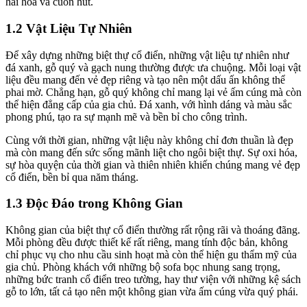
hài hòa và cuốn hút.
1.2 Vật Liệu Tự Nhiên
Để xây dựng những biệt thự cổ điển, những vật liệu tự nhiên như
đá xanh, gỗ quý và gạch nung thường được ưa chuộng. Mỗi loại vật
liệu đều mang đến vẻ đẹp riêng và tạo nên một dấu ấn không thể
phai mờ. Chẳng hạn, gỗ quý không chỉ mang lại vẻ ấm cúng mà còn
thể hiện đẳng cấp của gia chủ. Đá xanh, với hình dáng và màu sắc
phong phú, tạo ra sự mạnh mẽ và bền bỉ cho công trình.
Cùng với thời gian, những vật liệu này không chỉ đơn thuần là đẹp
mà còn mang đến sức sống mãnh liệt cho ngôi biệt thự. Sự oxi hóa,
sự hòa quyện của thời gian và thiên nhiên khiến chúng mang vẻ đẹp
cổ điển, bền bỉ qua năm tháng.
1.3 Độc Đáo trong Không Gian
Không gian của biệt thự cổ điển thường rất rộng rãi và thoáng đãng.
Mỗi phòng đều được thiết kế rất riêng, mang tính độc bản, không
chỉ phục vụ cho nhu cầu sinh hoạt mà còn thể hiện gu thẩm mỹ của
gia chủ. Phòng khách với những bộ sofa bọc nhung sang trọng,
những bức tranh cổ điển treo tường, hay thư viện với những kệ sách
gỗ to lớn, tất cả tạo nên một không gian vừa ấm cúng vừa quý phái.