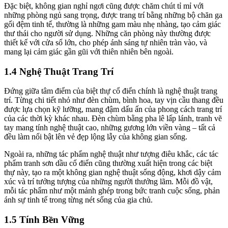
Đặc biệt, không gian nghỉ ngơi cũng được chăm chút tỉ mỉ với
những phòng ngủ sang trọng, được trang trí bằng những bộ chăn ga
gối đệm tinh tế, thường là những gam màu nhẹ nhàng, tạo cảm giác
thư thái cho người sử dụng. Những căn phòng này thường được
thiết kế với cửa sổ lớn, cho phép ánh sáng tự nhiên tràn vào, và
mang lại cảm giác gần gũi với thiên nhiên bên ngoài.
1.4 Nghệ Thuật Trang Trí
Đứng giữa tâm điểm của biệt thự cổ điển chính là nghệ thuật trang
trí. Từng chi tiết nhỏ như đèn chùm, bình hoa, tay vịn cầu thang đều
được lựa chọn kỹ lưỡng, mang đậm dấu ấn của phong cách trang trí
của các thời kỳ khác nhau. Đèn chùm bằng pha lê lấp lánh, tranh vẽ
tay mang tính nghệ thuật cao, những gương lớn viền vàng – tất cả
đều làm nổi bật lên vẻ đẹp lộng lẫy của không gian sống.
Ngoài ra, những tác phẩm nghệ thuật như tượng điêu khắc, các tác
phẩm tranh sơn dầu cổ điển cũng thường xuất hiện trong các biệt
thự này, tạo ra một không gian nghệ thuật sống động, khơi dậy cảm
xúc và trí tưởng tượng của những người thưởng lãm. Mỗi đồ vật,
mỗi tác phẩm như một mảnh ghép trong bức tranh cuộc sống, phản
ánh sự tinh tế trong từng nét sống của gia chủ.
1.5 Tính Bền Vững