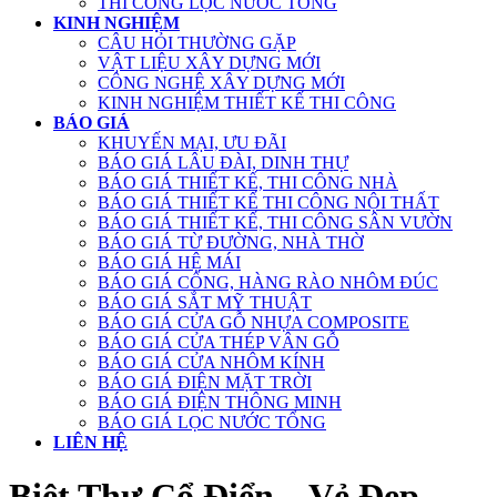
THI CÔNG LỌC NƯỚC TỔNG
KINH NGHIỆM
CÂU HỎI THƯỜNG GẶP
VẬT LIỆU XÂY DỰNG MỚI
CÔNG NGHỆ XÂY DỰNG MỚI
KINH NGHIỆM THIẾT KẾ THI CÔNG
BÁO GIÁ
KHUYẾN MẠI, ƯU ĐÃI
BÁO GIÁ LÂU ĐÀI, DINH THỰ
BÁO GIÁ THIẾT KẾ, THI CÔNG NHÀ
BÁO GIÁ THIẾT KẾ THI CÔNG NỘI THẤT
BÁO GIÁ THIẾT KẾ, THI CÔNG SÂN VƯỜN
BÁO GIÁ TỪ ĐƯỜNG, NHÀ THỜ
BÁO GIÁ HỆ MÁI
BÁO GIÁ CỔNG, HÀNG RÀO NHÔM ĐÚC
BÁO GIÁ SẮT MỸ THUẬT
BÁO GIÁ CỬA GỖ NHỰA COMPOSITE
BÁO GIÁ CỬA THÉP VÂN GỖ
BÁO GIÁ CỬA NHÔM KÍNH
BÁO GIÁ ĐIỆN MẶT TRỜI
BÁO GIÁ ĐIỆN THÔNG MINH
BÁO GIÁ LỌC NƯỚC TỔNG
LIÊN HỆ
Biệt Thự Cổ Điển – Vẻ Đẹp