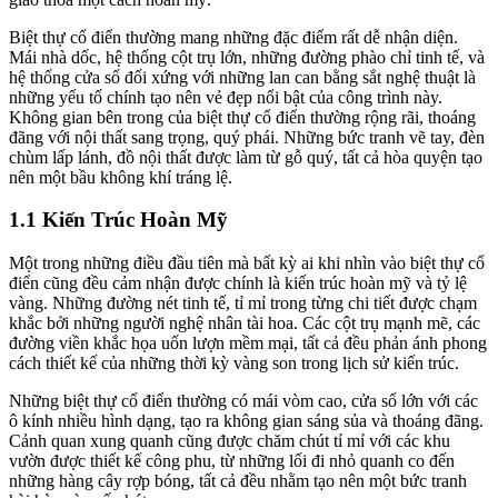
Biệt thự cổ điển thường mang những đặc điểm rất dễ nhận diện.
Mái nhà dốc, hệ thống cột trụ lớn, những đường phào chỉ tinh tế, và
hệ thống cửa sổ đối xứng với những lan can bằng sắt nghệ thuật là
những yếu tố chính tạo nên vẻ đẹp nổi bật của công trình này.
Không gian bên trong của biệt thự cổ điển thường rộng rãi, thoáng
đãng với nội thất sang trọng, quý phái. Những bức tranh vẽ tay, đèn
chùm lấp lánh, đồ nội thất được làm từ gỗ quý, tất cả hòa quyện tạo
nên một bầu không khí tráng lệ.
1.1 Kiến Trúc Hoàn Mỹ
Một trong những điều đầu tiên mà bất kỳ ai khi nhìn vào biệt thự cổ
điển cũng đều cảm nhận được chính là kiến trúc hoàn mỹ và tỷ lệ
vàng. Những đường nét tinh tế, tỉ mỉ trong từng chi tiết được chạm
khắc bởi những người nghệ nhân tài hoa. Các cột trụ mạnh mẽ, các
đường viền khắc họa uốn lượn mềm mại, tất cả đều phản ánh phong
cách thiết kế của những thời kỳ vàng son trong lịch sử kiến trúc.
Những biệt thự cổ điển thường có mái vòm cao, cửa sổ lớn với các
ô kính nhiều hình dạng, tạo ra không gian sáng sủa và thoáng đãng.
Cảnh quan xung quanh cũng được chăm chút tỉ mỉ với các khu
vườn được thiết kế công phu, từ những lối đi nhỏ quanh co đến
những hàng cây rợp bóng, tất cả đều nhằm tạo nên một bức tranh