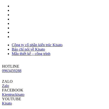
Công ty cổ phần kiến trúc Kisato
Báo chí nói về Kisato
Mẫu thiết kế – công trình
HOTLINE
0963459288
ZALO
Zalo
FACEBOOK
Kientruckisato
YOUTUBE
Kisato