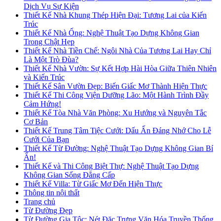
Dịch Vụ Sự Kiện
Thiết Kế Nhà Khung Thép Hiện Đại: Tương Lai của Kiến
Trúc
Thiết Kế Nhà Ống: Nghệ Thuật Tạo Dựng Không Gian
Trong Chật Hẹp
Thiết Kế Nhà Tiền Chế: Ngôi Nhà Của Tương Lai Hay Chỉ
Là Một Trò Đùa?
Thiết Kế Nhà Vườn: Sự Kết Hợp Hài Hòa Giữa Thiên Nhiên
và Kiến Trúc
Thiết Kế Sân Vườn Đẹp: Biến Giấc Mơ Thành Hiện Thực
Thiết Kế Thi Công Viện Dưỡng Lão: Một Hành Trình Đầy
Cảm Hứng!
Thiết Kế Tòa Nhà Văn Phòng: Xu Hướng và Nguyên Tắc
Cơ Bản
Thiết Kế Trung Tâm Tiệc Cưới: Dấu Ấn Đáng Nhớ Cho Lễ
Cưới Của Bạn
Thiết Kế Từ Đường: Nghệ Thuật Tạo Dựng Không Gian Bí
Ẩn!
Thiết Kế và Thi Công Biệt Thự: Nghệ Thuật Tạo Dựng
Không Gian Sống Đẳng Cấp
Thiết Kế Villa: Từ Giấc Mơ Đến Hiện Thực
Thông tin nội thất
Trang chủ
Từ Đường Đẹp
Từ Đường Gia Tộc: Nét Đặc Trưng Văn Hóa Truyền Thống