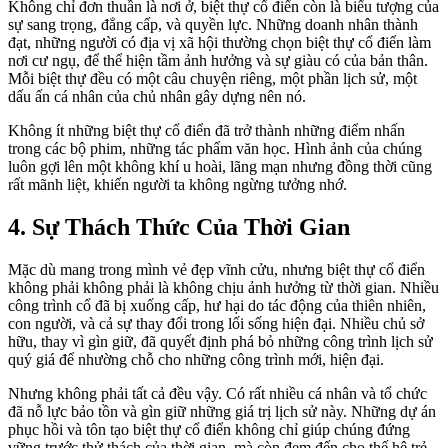
Không chỉ đơn thuần là nơi ở, biệt thự cổ điển còn là biểu tượng của
sự sang trọng, đẳng cấp, và quyền lực. Những doanh nhân thành
đạt, những người có địa vị xã hội thường chọn biệt thự cổ điển làm
nơi cư ngụ, để thể hiện tầm ảnh hưởng và sự giàu có của bản thân.
Mỗi biệt thự đều có một câu chuyện riêng, một phần lịch sử, một
dấu ấn cá nhân của chủ nhân gây dựng nên nó.
Không ít những biệt thự cổ điển đã trở thành những điểm nhấn
trong các bộ phim, những tác phẩm văn học. Hình ảnh của chúng
luôn gợi lên một không khí u hoài, lãng mạn nhưng đồng thời cũng
rất mãnh liệt, khiến người ta không ngừng tưởng nhớ.
4. Sự Thách Thức Của Thời Gian
Mặc dù mang trong mình vẻ đẹp vĩnh cửu, nhưng biệt thự cổ điển
không phải không phải là không chịu ảnh hưởng từ thời gian. Nhiều
công trình cổ đã bị xuống cấp, hư hại do tác động của thiên nhiên,
con người, và cả sự thay đổi trong lối sống hiện đại. Nhiều chủ sở
hữu, thay vì gìn giữ, đã quyết định phá bỏ những công trình lịch sử
quý giá để nhường chỗ cho những công trình mới, hiện đại.
Nhưng không phải tất cả đều vậy. Có rất nhiều cá nhân và tổ chức
đã nỗ lực bảo tồn và gìn giữ những giá trị lịch sử này. Những dự án
phục hồi và tôn tạo biệt thự cổ điển không chỉ giúp chúng đứng
vững trước thử thách của thời gian, mà còn đem đến cho thế hệ trẻ