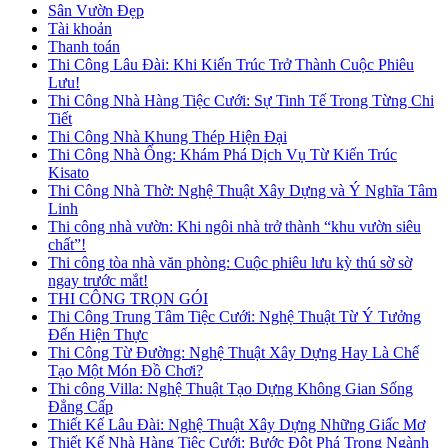
Sân Vườn Đẹp
Tài khoản
Thanh toán
Thi Công Lâu Đài: Khi Kiến Trúc Trở Thành Cuộc Phiêu
Lưu!
Thi Công Nhà Hàng Tiệc Cưới: Sự Tinh Tế Trong Từng Chi
Tiết
Thi Công Nhà Khung Thép Hiện Đại
Thi Công Nhà Ống: Khám Phá Dịch Vụ Từ Kiến Trúc
Kisato
Thi Công Nhà Thờ: Nghệ Thuật Xây Dựng và Ý Nghĩa Tâm
Linh
Thi công nhà vườn: Khi ngôi nhà trở thành “khu vườn siêu
chất”!
Thi công tòa nhà văn phòng: Cuộc phiêu lưu kỳ thú sờ sờ
ngay trước mắt!
THI CÔNG TRỌN GÓI
Thi Công Trung Tâm Tiệc Cưới: Nghệ Thuật Từ Ý Tưởng
Đến Hiện Thực
Thi Công Từ Đường: Nghệ Thuật Xây Dựng Hay Là Chế
Tạo Một Món Đồ Chơi?
Thi công Villa: Nghệ Thuật Tạo Dựng Không Gian Sống
Đẳng Cấp
Thiết Kế Lâu Đài: Nghệ Thuật Xây Dựng Những Giấc Mơ
Thiết Kế Nhà Hàng Tiệc Cưới: Bước Đột Phá Trong Ngành