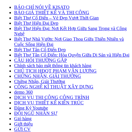
BÁO CHÍ NÓI VỀ KISATO
BÁO GIÁ THIẾT KẾ VÀ THI CÔNG
Biệt Thự Cổ Điển – Vẻ Đẹp Vượt Thời Gian
Biệt Thự Hiện Đại Đẹp
Biệt Thự Hiện Đại: Nơi Kết Hợp Giữa Sang Trọng và Công
Nghệ
Biệt Thự Nhà Vườn: Nơi Giao Thoa Giữa Thiên Nhiên và
Cuộc Sống Hiện Đại
Biệt Thự Tân Cổ Điển Đẹp
Biệt Thự Tân Cổ Điển: Hòa Quyện Giữa Di Sản và Hiện Đại
CÂU HỎI THƯỜNG GẶP
Chính sách bảo mật thông tin khách hàng
CHỦ TỊCH HĐQT PHẠM VĂN LƯƠNG
CHỨNG NHẬN, GIẢI THƯỞNG
Chứng Nhận, Giải Thưởng
CÔNG NGHỆ KĨ THUẬT XÂY DỰNG
demo 360
DỊCH VỤ THI CÔNG CÔNG TRÌNH
DỊCH VỤ THIẾT KẾ KIẾN TRÚC
Đăng Ký Youtube
ĐỘI NGŨ NHÂN SỰ
Giỏ hàng
Giới thiệu
GỬI CV