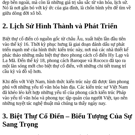
đẹp bên ngoài, mà còn là những giá trị sâu sắc từ văn hóa, lịch sử.
Nó là nơi gắn bó với ký ức của gia đình, là chốn bình yên để tìm về
giữa dòng đời xô bồ.
2. Lịch Sử Hình Thành và Phát Triển
Biệt thự cổ điển có nguồn gốc từ châu Âu, xuất hiện lần đầu tiên
vào thế kỷ 16. Thời kỳ phục hưng là giai đoạn đánh dấu sự phát
triển mạnh mẽ của hình thức kiến trúc này, nơi mà các nhà thiết kế
phác thảo những mẫu biệt thự theo phong cách cổ điển Hy Lạp và
La Mã. Đến thế kỷ 18, phong cách Baroque và Rococo đã tạo ra
một làn sóng mới cho biệt thự cổ điển, với những chi tiết trang trí
cầu kỳ và đồ sộ hơn.
Khi đến với Việt Nam, hình thức kiến trúc này đã được làm phong
phú với những yếu tố văn hóa bản địa. Các kiến trúc sư Việt Nam
đã khéo léo kết hợp những yếu tố của phong cách kiến trúc Pháp
vào yếu tố văn hóa và phong tục tập quán của người Việt, tạo nên
những tuyệt tác nghệ thuật mà chúng ta thấy ngày nay.
3. Biệt Thự Cổ Điển – Biểu Tượng Của Sự
Sang Trọng