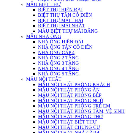
MẪU BIỆT THỰ
BIỆT THỰ HIỆN ĐẠI
BIỆT THỰ TÂN CỔ ĐIỂN
BIỆT THỰ MÁI THÁI
BIỆT THỰ MÁI NHẬT
MẪU BIỆT THỰ MÁI BẰNG
MẪU NHÀ ỐNG
NHÀ ỐNG HIỆN ĐẠI
NHÀ ỐNG TÂN CỔ ĐIỂN
NHÀ ỐNG CẤP 4
NHÀ ỐNG 2 TẦNG
NHÀ ỐNG 3 TẦNG
NHÀ ỐNG 4 TẦNG
NHÀ ỐNG 5 TẦNG
MẪU NỘI THẤT
MẪU NỘI THẤT PHÒNG KHÁCH
MẪU NỘI THẤT PHÒNG ĂN
MẪU NỘI THẤT PHÒNG BẾP
MẪU NỘI THẤT PHÒNG NGỦ
MẪU NỘI THẤT PHÒNG TRẺ EM
MẪU NỘI THẤT PHÒNG TẮM, VỆ SINH
MẪU NỘI THẤT PHÒNG THỜ
MẪU NỘI THẤT BIỆT THỰ
MẪU NỘI THẤT CHUNG CƯ
MẪU NỘI THẤT NHÀ CẤP 4