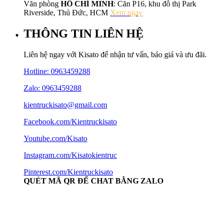
Văn phòng
HỒ CHÍ MINH
: Căn P16, khu đô thị Park
Riverside, Thủ Đức, HCM
Xem ngay
THÔNG TIN LIÊN HỆ
Liên hệ ngay với Kisato để nhận tư vấn, báo giá và ưu đãi.
Hotline:
0963459288
Zalo: 0963459288
kientruckisato@gmail.com
Facebook.com/Kientruckisato
Youtube.com/Kisato
Instagram.com/Kisatokientruc
Pinterest.com/Kientruckisato
QUÉT MÃ QR ĐỂ CHAT BẰNG ZALO