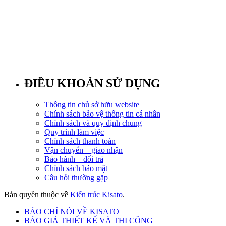
ĐIỀU KHOẢN SỬ DỤNG
Thông tin chủ sở hữu website
Chính sách bảo vệ thông tin cá nhân
Chính sách và quy định chung
Quy trình làm việc
Chính sách thanh toán
Vận chuyển – giao nhận
Bảo hành – đổi trả
Chính sách bảo mật
Câu hỏi thường gặp
Bản quyền thuộc về
Kiến trúc Kisato
.
BÁO CHÍ NÓI VỀ KISATO
BÁO GIÁ THIẾT KẾ VÀ THI CÔNG