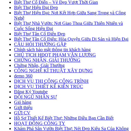
Biệt Thự Cổ Điển – Vẻ Đẹp Vượt Thời Gian
Biệt Thự Hiện Đại Đẹp
Biệt Thự Hiện Đại: Nơi Kết Hợp Giữa Sang Trọng và Công
Nghệ
Biệt Thự Nhà Vườn: Nơi Giao Thoa Giữa Thiên Nhiên và
Cuộc Sống Hiện Đại
Biệt Thự Tân Cổ Điển Đẹp
Biệt Thự Tân Cổ Điển: Hòa Quyện Giữa Di Sản và Hiện Đại
CÂU HỎI THƯỜNG GẶP
Chính sách bảo mật thông tin khách hàng
CHỦ TỊCH HĐQT PHẠM VĂN LƯƠNG
CHỨNG NHẬN, GIẢI THƯỞNG
Chứng Nhận, Giải Thưởng
CÔNG NGHỆ KĨ THUẬT XÂY DỰNG
demo 360
DỊCH VỤ THI CÔNG CÔNG TRÌNH
DỊCH VỤ THIẾT KẾ KIẾN TRÚC
Đăng Ký Youtube
ĐỘI NGŨ NHÂN SỰ
Giỏ hàng
Giới thiệu
GỬI CV
Hồ Sơ Thiết Kế Biệt Thự: Những Điều Bạn Cần Biết
HOẠT ĐỘNG CÔNG TY
Khám Phá Sân Vườn Biệt Thự: Nét Đẹp Kiêu Sa Của Không