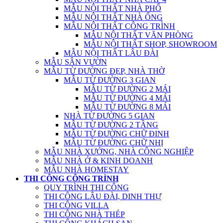
MẪU NỘI THẤT NHÀ PHỐ
MẪU NỘI THẤT NHÀ ỐNG
MẪU NỘI THẤT CÔNG TRÌNH
MẪU NỘI THẤT VĂN PHÒNG
MẪU NỘI THẤT SHOP, SHOWROOM
MẪU NỘI THẤT LÂU ĐÀI
MẪU SÂN VƯỜN
MẪU TỪ ĐƯỜNG ĐẸP, NHÀ THỜ
MẪU TỪ ĐƯỜNG 3 GIAN
MẪU TỪ ĐƯỜNG 2 MÁI
MẪU TỪ ĐƯỜNG 4 MÁI
MẪU TỪ ĐƯỜNG 8 MÁI
NHÀ TỪ ĐƯỜNG 5 GIAN
MẪU TỪ ĐƯỜNG 2 TẦNG
MẪU TỪ ĐƯỜNG CHỮ ĐINH
MẪU TỪ ĐƯỜNG CHỮ NHỊ
MẪU NHÀ XƯỞNG, NHÀ CÔNG NGHIỆP
MẪU NHÀ Ở & KINH DOANH
MẪU NHÀ HOMESTAY
THI CÔNG CÔNG TRÌNH
QUY TRÌNH THI CÔNG
THI CÔNG LÂU ĐÀI, DINH THỰ
THI CÔNG VILLA
THI CÔNG NHÀ THÉP