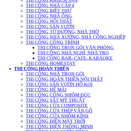
THI CÔNG KHÁCH SẠN
THI CÔNG NHÀ CẤP 4
THI CÔNG BIỆT THỰ
THI CÔNG NHÀ ỐNG
THI CÔNG NỘI THẤT
THI CÔNG SÂN VƯỜN
THI CÔNG TỪ ĐƯỜNG, NHÀ THỜ
THI CÔNG NHÀ XƯỞNG, NHÀ CÔNG NGHIỆP
THI CÔNG CÔNG TRÌNH
THI CÔNG TRỌN GÓI VĂN PHÒNG
THI CÔNG NHÀ NGHỈ, NHÀ TRỌ
THI CÔNG BAR- CAFE- KARAOKE
THI CÔNG HOMESTAY
THI CÔNG HOÀN THIỆN
THI CÔNG NHÀ TRỌN GÓI
THI CÔNG HOÀN THIỆN NỘI THẤT
THI CÔNG SÂN VƯỜN HỒ KOI
THI CÔNG HỆ MÁI
THI CÔNG CỔNG NHÔM ĐÚC
THI CÔNG SẮT MỸ THUẬT
THI CÔNG CỬA COMPOSITE
THI CÔNG CỬA THÉP VÂN GỖ
THI CÔNG CỬA NHÔM KÍNH
THI CÔNG ĐIỆN MẶT TRỜI
THI CÔNG ĐIỆN THÔNG MINH