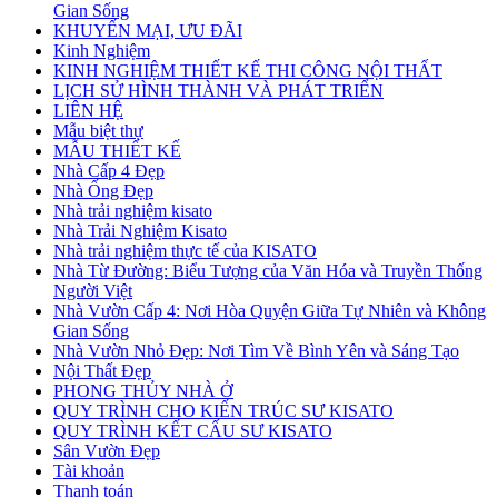
Gian Sống
KHUYẾN MẠI, ƯU ĐÃI
Kinh Nghiệm
KINH NGHIỆM THIẾT KẾ THI CÔNG NỘI THẤT
LỊCH SỬ HÌNH THÀNH VÀ PHÁT TRIỂN
LIÊN HỆ
Mẫu biệt thự
MẪU THIẾT KẾ
Nhà Cấp 4 Đẹp
Nhà Ống Đẹp
Nhà trải nghiệm kisato
Nhà Trải Nghiệm Kisato
Nhà trải nghiệm thực tế của KISATO
Nhà Từ Đường: Biểu Tượng của Văn Hóa và Truyền Thống
Người Việt
Nhà Vườn Cấp 4: Nơi Hòa Quyện Giữa Tự Nhiên và Không
Gian Sống
Nhà Vườn Nhỏ Đẹp: Nơi Tìm Về Bình Yên và Sáng Tạo
Nội Thất Đẹp
PHONG THỦY NHÀ Ở
QUY TRÌNH CHO KIẾN TRÚC SƯ KISATO
QUY TRÌNH KẾT CẤU SƯ KISATO
Sân Vườn Đẹp
Tài khoản
Thanh toán