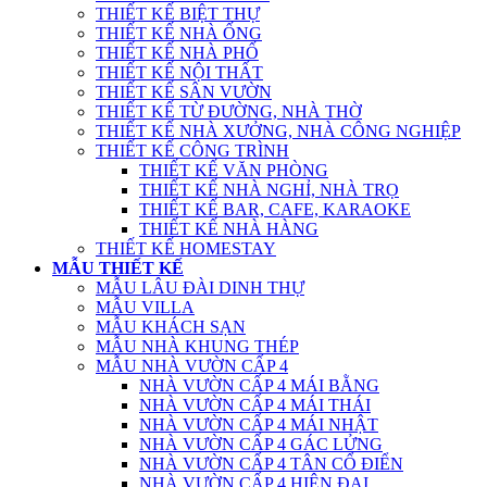
THIẾT KẾ BIỆT THỰ
THIẾT KẾ NHÀ ỐNG
THIẾT KẾ NHÀ PHỐ
THIẾT KẾ NỘI THẤT
THIẾT KẾ SÂN VƯỜN
THIẾT KẾ TỪ ĐƯỜNG, NHÀ THỜ
THIẾT KẾ NHÀ XƯỞNG, NHÀ CÔNG NGHIỆP
THIẾT KẾ CÔNG TRÌNH
THIẾT KẾ VĂN PHÒNG
THIẾT KẾ NHÀ NGHỈ, NHÀ TRỌ
THIẾT KẾ BAR, CAFE, KARAOKE
THIẾT KẾ NHÀ HÀNG
THIẾT KẾ HOMESTAY
MẪU THIẾT KẾ
MẪU LÂU ĐÀI DINH THỰ
MẪU VILLA
MẪU KHÁCH SẠN
MẪU NHÀ KHUNG THÉP
MẪU NHÀ VƯỜN CẤP 4
NHÀ VƯỜN CẤP 4 MÁI BẰNG
NHÀ VƯỜN CẤP 4 MÁI THÁI
NHÀ VƯỜN CẤP 4 MÁI NHẬT
NHÀ VƯỜN CẤP 4 GÁC LỬNG
NHÀ VƯỜN CẤP 4 TÂN CỔ ĐIỂN
NHÀ VƯỜN CẤP 4 HIỆN ĐẠI