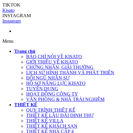
TIKTOK
Kisato
INSTAGRAM
Instagram
Menu
Trang chủ
BÁO CHÍ NÓI VỀ KISATO
GIỚI THIỆU VỀ KISATO
CHỨNG NHẬN, GIẢI THƯỞNG
LỊCH SỬ HÌNH THÀNH VÀ PHÁT TRIỂN
ĐỘI NGŨ NHÂN SỰ
HỒ SƠ NĂNG LỰC KISATO
TUYỂN DỤNG
HOẠT ĐỘNG CÔNG TY
VĂN PHÒNG & NHÀ TRẢI NGHIỆM
THIẾT KẾ
QUY TRÌNH THIẾT KẾ
THIẾT KẾ LÂU ĐÀI DINH THỰ
THIẾT KẾ VILLA
THIẾT KẾ KHÁCH SẠN
THIẾT KẾ NHÀ CẤP 4