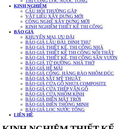
THI CÔNG LỌC NƯỚC TỔNG
KINH NGHIỆM
CÂU HỎI THƯỜNG GẶP
VẬT LIỆU XÂY DỰNG MỚI
CÔNG NGHỆ XÂY DỰNG MỚI
KINH NGHIỆM THIẾT KẾ THI CÔNG
BÁO GIÁ
KHUYẾN MẠI, ƯU ĐÃI
BÁO GIÁ LÂU ĐÀI, DINH THỰ
BÁO GIÁ THIẾT KẾ, THI CÔNG NHÀ
BÁO GIÁ THIẾT KẾ THI CÔNG NỘI THẤT
BÁO GIÁ THIẾT KẾ, THI CÔNG SÂN VƯỜN
BÁO GIÁ TỪ ĐƯỜNG, NHÀ THỜ
BÁO GIÁ HỆ MÁI
BÁO GIÁ CỔNG, HÀNG RÀO NHÔM ĐÚC
BÁO GIÁ SẮT MỸ THUẬT
BÁO GIÁ CỬA GỖ NHỰA COMPOSITE
BÁO GIÁ CỬA THÉP VÂN GỖ
BÁO GIÁ CỬA NHÔM KÍNH
BÁO GIÁ ĐIỆN MẶT TRỜI
BÁO GIÁ ĐIỆN THÔNG MINH
BÁO GIÁ LỌC NƯỚC TỔNG
LIÊN HỆ
KINH NGHIỆM THIẾT KẾ