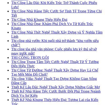
Thi Công Lâu Đài: Khi Kiến Trúc Trở Thành Cuộc Phiêu
Lưu!
Thi Công Nhà Hàng Tiệc Cưới: Sự Tinh Tế Trong Từng Chi
Tiết
Thi Công Nhà Khung Thép Hiện Đại
Thi Công Nhà Ống: Khám Phá Dịch Vụ Từ Kiến Trúc
Kisato
Thi Công Nhà Thờ: Nghệ Thuật Xây Dựng và Ý Nghĩa Tâm
Linh
Thi công nhà vườn: Khi ngôi nhà trở thành “khu vườn siêu
chất”!
Thi công tòa nhà văn phòng: Cuộc phiêu lưu kỳ thú sờ sờ
ngay trước mắt!
THI CÔNG TRỌN GÓI
Thi Công Trung Tâm Tiệc Cưới: Nghệ Thuật Từ Ý Tưởng
Đến Hiện Thực
Thi Công Từ Đường: Nghệ Thuật Xây Dựng Hay Là Chế
Tạo Một Món Đồ Chơi?
Thi công Villa: Nghệ Thuật Tạo Dựng Không Gian Sống
Đẳng Cấp
Thiết Kế Lâu Đài: Nghệ Thuật Xây Dựng Những Giấc Mơ
Thiết Kế Nhà Hàng Tiệc Cưới: Bước Đột Phá Trong Ngành
Dịch Vụ Sự Kiện
Thiết Kế Nhà Khung Thép Hiện Đại: Tương Lai của Kiến
Trúc