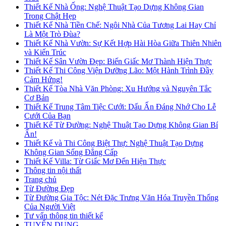
Thiết Kế Nhà Ống: Nghệ Thuật Tạo Dựng Không Gian
Trong Chật Hẹp
Thiết Kế Nhà Tiền Chế: Ngôi Nhà Của Tương Lai Hay Chỉ
Là Một Trò Đùa?
Thiết Kế Nhà Vườn: Sự Kết Hợp Hài Hòa Giữa Thiên Nhiên
và Kiến Trúc
Thiết Kế Sân Vườn Đẹp: Biến Giấc Mơ Thành Hiện Thực
Thiết Kế Thi Công Viện Dưỡng Lão: Một Hành Trình Đầy
Cảm Hứng!
Thiết Kế Tòa Nhà Văn Phòng: Xu Hướng và Nguyên Tắc
Cơ Bản
Thiết Kế Trung Tâm Tiệc Cưới: Dấu Ấn Đáng Nhớ Cho Lễ
Cưới Của Bạn
Thiết Kế Từ Đường: Nghệ Thuật Tạo Dựng Không Gian Bí
Ẩn!
Thiết Kế và Thi Công Biệt Thự: Nghệ Thuật Tạo Dựng
Không Gian Sống Đẳng Cấp
Thiết Kế Villa: Từ Giấc Mơ Đến Hiện Thực
Thông tin nội thất
Trang chủ
Từ Đường Đẹp
Từ Đường Gia Tộc: Nét Đặc Trưng Văn Hóa Truyền Thống
Của Người Việt
Tư vấn thông tin thiết kế
TUYỂN DỤNG