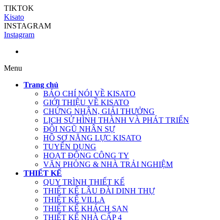
TIKTOK
Kisato
INSTAGRAM
Instagram
Menu
Trang chủ
BÁO CHÍ NÓI VỀ KISATO
GIỚI THIỆU VỀ KISATO
CHỨNG NHẬN, GIẢI THƯỞNG
LỊCH SỬ HÌNH THÀNH VÀ PHÁT TRIỂN
ĐỘI NGŨ NHÂN SỰ
HỒ SƠ NĂNG LỰC KISATO
TUYỂN DỤNG
HOẠT ĐỘNG CÔNG TY
VĂN PHÒNG & NHÀ TRẢI NGHIỆM
THIẾT KẾ
QUY TRÌNH THIẾT KẾ
THIẾT KẾ LÂU ĐÀI DINH THỰ
THIẾT KẾ VILLA
THIẾT KẾ KHÁCH SẠN
THIẾT KẾ NHÀ CẤP 4