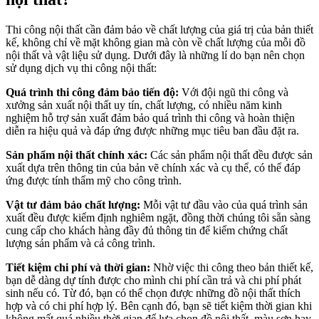
Thi công nội thất cần đảm bảo về chất lượng của giá trị của bản thiết
kế, không chỉ về mặt không gian mà còn về chất lượng của mỗi đồ
nội thất và vật liệu sử dụng. Dưới đây là những lí do bạn nên chọn
sử dụng dịch vụ thi công nội thất:
Quá trình thi công đảm bảo tiến độ:
Với đội ngũ thi công và
xưởng sản xuất nội thất uy tín, chất lượng, có nhiều năm kinh
nghiệm hỗ trợ sản xuất đảm bảo quá trình thi công và hoàn thiện
diễn ra hiệu quả và đáp ứng được những mục tiêu ban đầu đặt ra.
Sản phẩm nội thất chính xác:
Các sản phẩm nội thất đều được sản
xuất dựa trên thông tin của bản vẽ chính xác và cụ thể, có thể đáp
ứng được tính thẩm mỹ cho công trình.
Vật tư đảm bảo chất lượng:
Mỗi vật tư đầu vào của quá trình sản
xuất đều được kiểm định nghiêm ngặt, đồng thời chúng tôi sẵn sàng
cung cấp cho khách hàng đầy đủ thông tin để kiểm chứng chất
lượng sản phẩm và cả công trình.
Tiết kiệm chi phí và thời gian:
Nhờ việc thi công theo bản thiết kế,
bạn dễ dàng dự tính được cho mình chi phí cần trả và chi phí phát
sinh nếu có. Từ đó, bạn có thể chọn được những đồ nội thất thích
hợp và có chi phí hợp lý. Bên cạnh đó, bạn sẽ tiết kiệm thời gian khi
không mất quá nhiều thời gian để lựa chọn đồ nội thất, màu sơn hay