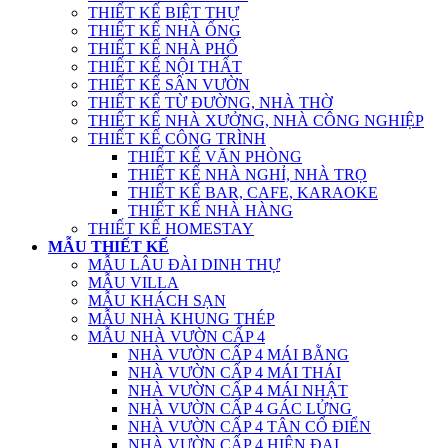
THIẾT KẾ BIỆT THỰ
THIẾT KẾ NHÀ ỐNG
THIẾT KẾ NHÀ PHỐ
THIẾT KẾ NỘI THẤT
THIẾT KẾ SÂN VƯỜN
THIẾT KẾ TỪ ĐƯỜNG, NHÀ THỜ
THIẾT KẾ NHÀ XƯỞNG, NHÀ CÔNG NGHIỆP
THIẾT KẾ CÔNG TRÌNH
THIẾT KẾ VĂN PHÒNG
THIẾT KẾ NHÀ NGHỈ, NHÀ TRỌ
THIẾT KẾ BAR, CAFE, KARAOKE
THIẾT KẾ NHÀ HÀNG
THIẾT KẾ HOMESTAY
MẪU THIẾT KẾ
MẪU LÂU ĐÀI DINH THỰ
MẪU VILLA
MẪU KHÁCH SẠN
MẪU NHÀ KHUNG THÉP
MẪU NHÀ VƯỜN CẤP 4
NHÀ VƯỜN CẤP 4 MÁI BẰNG
NHÀ VƯỜN CẤP 4 MÁI THÁI
NHÀ VƯỜN CẤP 4 MÁI NHẬT
NHÀ VƯỜN CẤP 4 GÁC LỬNG
NHÀ VƯỜN CẤP 4 TÂN CỔ ĐIỂN
NHÀ VƯỜN CẤP 4 HIỆN ĐẠI