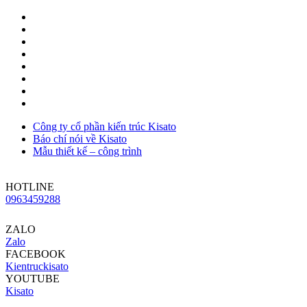
Công ty cổ phần kiến trúc Kisato
Báo chí nói về Kisato
Mẫu thiết kế – công trình
HOTLINE
0963459288
ZALO
Zalo
FACEBOOK
Kientruckisato
YOUTUBE
Kisato