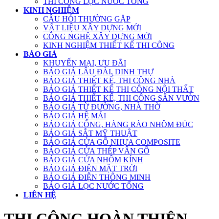
THI CÔNG LỌC NƯỚC TỔNG
KINH NGHIỆM
CÂU HỎI THƯỜNG GẶP
VẬT LIỆU XÂY DỰNG MỚI
CÔNG NGHỆ XÂY DỰNG MỚI
KINH NGHIỆM THIẾT KẾ THI CÔNG
BÁO GIÁ
KHUYẾN MẠI, ƯU ĐÃI
BÁO GIÁ LÂU ĐÀI, DINH THỰ
BÁO GIÁ THIẾT KẾ, THI CÔNG NHÀ
BÁO GIÁ THIẾT KẾ THI CÔNG NỘI THẤT
BÁO GIÁ THIẾT KẾ, THI CÔNG SÂN VƯỜN
BÁO GIÁ TỪ ĐƯỜNG, NHÀ THỜ
BÁO GIÁ HỆ MÁI
BÁO GIÁ CỔNG, HÀNG RÀO NHÔM ĐÚC
BÁO GIÁ SẮT MỸ THUẬT
BÁO GIÁ CỬA GỖ NHỰA COMPOSITE
BÁO GIÁ CỬA THÉP VÂN GỖ
BÁO GIÁ CỬA NHÔM KÍNH
BÁO GIÁ ĐIỆN MẶT TRỜI
BÁO GIÁ ĐIỆN THÔNG MINH
BÁO GIÁ LỌC NƯỚC TỔNG
LIÊN HỆ
THI CÔNG HOÀN THIỆN