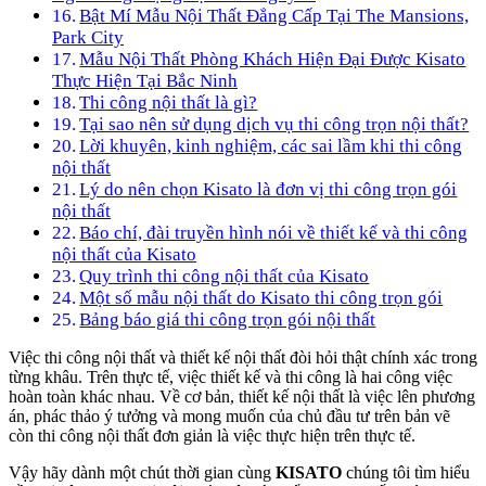
Bật Mí Mẫu Nội Thất Đẳng Cấp Tại The Mansions,
Park City
Mẫu Nội Thất Phòng Khách Hiện Đại Được Kisato
Thực Hiện Tại Bắc Ninh
Thi công nội thất là gì?
Tại sao nên sử dụng dịch vụ thi công trọn nội thất?
Lời khuyên, kinh nghiệm, các sai lầm khi thi công
nội thất
Lý do nên chọn Kisato là đơn vị thi công trọn gói
nội thất
Báo chí, đài truyền hình nói về thiết kế và thi công
nội thất của Kisato
Quy trình thi công nội thất của Kisato
Một số mẫu nội thất do Kisato thi công trọn gói
Bảng báo giá thi công trọn gói nội thất
Việc thi công nội thất và thiết kế nội thất đòi hỏi thật chính xác trong
từng khâu. Trên thực tế, việc thiết kế và thi công là hai công việc
hoàn toàn khác nhau. Về cơ bản, thiết kế nội thất là việc lên phương
án, phác thảo ý tưởng và mong muốn của chủ đầu tư trên bản vẽ
còn thi công nội thất đơn giản là việc thực hiện trên thực tế.
Vậy hãy dành một chút thời gian cùng
KISATO
chúng tôi tìm hiểu