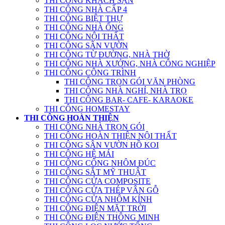
THI CÔNG KHÁCH SẠN
THI CÔNG NHÀ CẤP 4
THI CÔNG BIỆT THỰ
THI CÔNG NHÀ ỐNG
THI CÔNG NỘI THẤT
THI CÔNG SÂN VƯỜN
THI CÔNG TỪ ĐƯỜNG, NHÀ THỜ
THI CÔNG NHÀ XƯỞNG, NHÀ CÔNG NGHIỆP
THI CÔNG CÔNG TRÌNH
THI CÔNG TRỌN GÓI VĂN PHÒNG
THI CÔNG NHÀ NGHỈ, NHÀ TRỌ
THI CÔNG BAR- CAFE- KARAOKE
THI CÔNG HOMESTAY
THI CÔNG HOÀN THIỆN
THI CÔNG NHÀ TRỌN GÓI
THI CÔNG HOÀN THIỆN NỘI THẤT
THI CÔNG SÂN VƯỜN HỒ KOI
THI CÔNG HỆ MÁI
THI CÔNG CỔNG NHÔM ĐÚC
THI CÔNG SẮT MỸ THUẬT
THI CÔNG CỬA COMPOSITE
THI CÔNG CỬA THÉP VÂN GỖ
THI CÔNG CỬA NHÔM KÍNH
THI CÔNG ĐIỆN MẶT TRỜI
THI CÔNG ĐIỆN THÔNG MINH