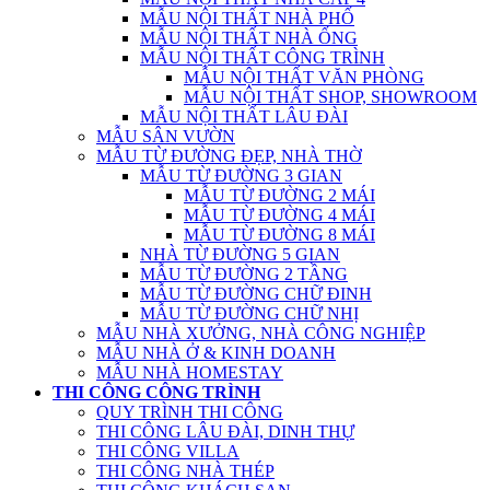
MẪU NỘI THẤT NHÀ PHỐ
MẪU NỘI THẤT NHÀ ỐNG
MẪU NỘI THẤT CÔNG TRÌNH
MẪU NỘI THẤT VĂN PHÒNG
MẪU NỘI THẤT SHOP, SHOWROOM
MẪU NỘI THẤT LÂU ĐÀI
MẪU SÂN VƯỜN
MẪU TỪ ĐƯỜNG ĐẸP, NHÀ THỜ
MẪU TỪ ĐƯỜNG 3 GIAN
MẪU TỪ ĐƯỜNG 2 MÁI
MẪU TỪ ĐƯỜNG 4 MÁI
MẪU TỪ ĐƯỜNG 8 MÁI
NHÀ TỪ ĐƯỜNG 5 GIAN
MẪU TỪ ĐƯỜNG 2 TẦNG
MẪU TỪ ĐƯỜNG CHỮ ĐINH
MẪU TỪ ĐƯỜNG CHỮ NHỊ
MẪU NHÀ XƯỞNG, NHÀ CÔNG NGHIỆP
MẪU NHÀ Ở & KINH DOANH
MẪU NHÀ HOMESTAY
THI CÔNG CÔNG TRÌNH
QUY TRÌNH THI CÔNG
THI CÔNG LÂU ĐÀI, DINH THỰ
THI CÔNG VILLA
THI CÔNG NHÀ THÉP