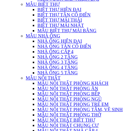
MẪU BIỆT THỰ
BIỆT THỰ HIỆN ĐẠI
BIỆT THỰ TÂN CỔ ĐIỂN
BIỆT THỰ MÁI THÁI
BIỆT THỰ MÁI NHẬT
MẪU BIỆT THỰ MÁI BẰNG
MẪU NHÀ ỐNG
NHÀ ỐNG HIỆN ĐẠI
NHÀ ỐNG TÂN CỔ ĐIỂN
NHÀ ỐNG CẤP 4
NHÀ ỐNG 2 TẦNG
NHÀ ỐNG 3 TẦNG
NHÀ ỐNG 4 TẦNG
NHÀ ỐNG 5 TẦNG
MẪU NỘI THẤT
MẪU NỘI THẤT PHÒNG KHÁCH
MẪU NỘI THẤT PHÒNG ĂN
MẪU NỘI THẤT PHÒNG BẾP
MẪU NỘI THẤT PHÒNG NGỦ
MẪU NỘI THẤT PHÒNG TRẺ EM
MẪU NỘI THẤT PHÒNG TẮM, VỆ SINH
MẪU NỘI THẤT PHÒNG THỜ
MẪU NỘI THẤT BIỆT THỰ
MẪU NỘI THẤT CHUNG CƯ
MẪU NỘI THẤT NHÀ CẤP 4