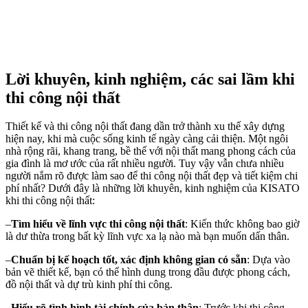
Lời khuyên, kinh nghiệm, các sai lầm khi
thi công nội thất
Thiết kế và thi công nội thất đang dần trở thành xu thế xây dựng
hiện nay, khi mà cuộc sống kinh tế ngày càng cải thiện. Một ngôi
nhà rộng rãi, khang trang, bề thế với nội thất mang phong cách của
gia đình là mơ ước của rất nhiều người. Tuy vậy vẫn chưa nhiều
người nắm rõ được làm sao để thi công nội thất đẹp và tiết kiệm chi
phí nhất? Dưới đây là những lời khuyên, kinh nghiệm của KISATO
khi thi công nội thất:
–
Tìm hiểu về lĩnh vực thi công nội thất
: Kiến thức không bao giờ
là dư thừa trong bất kỳ lĩnh vực xa lạ nào mà bạn muốn dấn thân.
–
Chuẩn bị kế hoạch tốt, xác định không gian có sẵn
: Dựa vào
bản vẽ thiết kế, bạn có thể hình dung trong đầu được phong cách,
đồ nội thất và dự trù kinh phí thi công.
–
Hiểu rõ tình hình tài chính của bản thân
: Trước khi thi công,