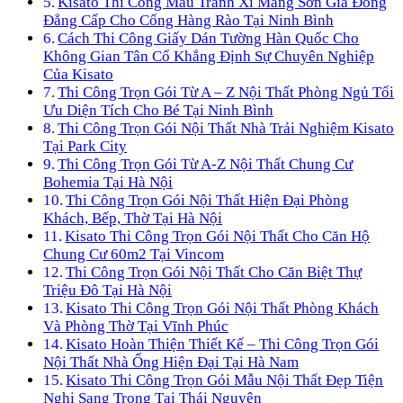
Kisato Thi Công Mẫu Tranh Xi Măng Sơn Giả Đồng
Đẳng Cấp Cho Cổng Hàng Rào Tại Ninh Bình
Cách Thi Công Giấy Dán Tường Hàn Quốc Cho
Không Gian Tân Cổ Khẳng Định Sự Chuyên Nghiệp
Của Kisato
Thi Công Trọn Gói Từ A – Z Nội Thất Phòng Ngủ Tối
Ưu Diện Tích Cho Bé Tại Ninh Bình
Thi Công Trọn Gói Nội Thất Nhà Trải Nghiệm Kisato
Tại Park City
Thi Công Trọn Gói Từ A-Z Nội Thất Chung Cư
Bohemia Tại Hà Nội
Thi Công Trọn Gói Nội Thất Hiện Đại Phòng
Khách, Bếp, Thờ Tại Hà Nội
Kisato Thi Công Trọn Gói Nội Thất Cho Căn Hộ
Chung Cư 60m2 Tại Vincom
Thi Công Trọn Gói Nội Thất Cho Căn Biệt Thự
Triệu Đô Tại Hà Nội
Kisato Thi Công Trọn Gói Nội Thất Phòng Khách
Và Phòng Thờ Tại Vĩnh Phúc
Kisato Hoàn Thiện Thiết Kế – Thi Công Trọn Gói
Nội Thất Nhà Ống Hiện Đại Tại Hà Nam
Kisato Thi Công Trọn Gói Mẫu Nội Thất Đẹp Tiện
Nghi Sang Trọng Tại Thái Nguyên