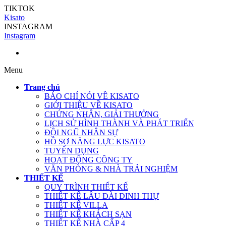
TIKTOK
Kisato
INSTAGRAM
Instagram
Menu
Trang chủ
BÁO CHÍ NÓI VỀ KISATO
GIỚI THIỆU VỀ KISATO
CHỨNG NHẬN, GIẢI THƯỞNG
LỊCH SỬ HÌNH THÀNH VÀ PHÁT TRIỂN
ĐỘI NGŨ NHÂN SỰ
HỒ SƠ NĂNG LỰC KISATO
TUYỂN DỤNG
HOẠT ĐỘNG CÔNG TY
VĂN PHÒNG & NHÀ TRẢI NGHIỆM
THIẾT KẾ
QUY TRÌNH THIẾT KẾ
THIẾT KẾ LÂU ĐÀI DINH THỰ
THIẾT KẾ VILLA
THIẾT KẾ KHÁCH SẠN
THIẾT KẾ NHÀ CẤP 4