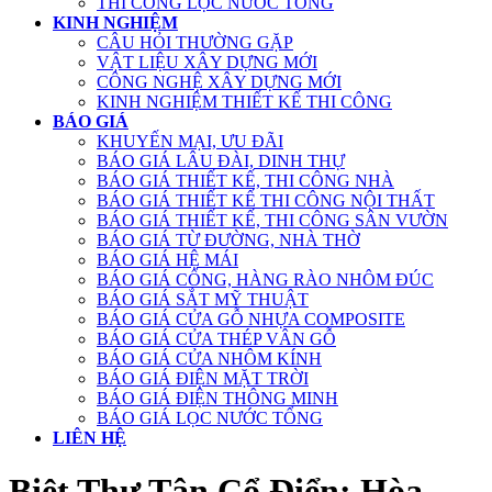
THI CÔNG LỌC NƯỚC TỔNG
KINH NGHIỆM
CÂU HỎI THƯỜNG GẶP
VẬT LIỆU XÂY DỰNG MỚI
CÔNG NGHỆ XÂY DỰNG MỚI
KINH NGHIỆM THIẾT KẾ THI CÔNG
BÁO GIÁ
KHUYẾN MẠI, ƯU ĐÃI
BÁO GIÁ LÂU ĐÀI, DINH THỰ
BÁO GIÁ THIẾT KẾ, THI CÔNG NHÀ
BÁO GIÁ THIẾT KẾ THI CÔNG NỘI THẤT
BÁO GIÁ THIẾT KẾ, THI CÔNG SÂN VƯỜN
BÁO GIÁ TỪ ĐƯỜNG, NHÀ THỜ
BÁO GIÁ HỆ MÁI
BÁO GIÁ CỔNG, HÀNG RÀO NHÔM ĐÚC
BÁO GIÁ SẮT MỸ THUẬT
BÁO GIÁ CỬA GỖ NHỰA COMPOSITE
BÁO GIÁ CỬA THÉP VÂN GỖ
BÁO GIÁ CỬA NHÔM KÍNH
BÁO GIÁ ĐIỆN MẶT TRỜI
BÁO GIÁ ĐIỆN THÔNG MINH
BÁO GIÁ LỌC NƯỚC TỔNG
LIÊN HỆ
Biệt Thự Tân Cổ Điển: Hòa