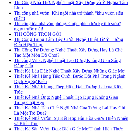
Thi Công Nhà Thờ: Nghệ Thuật Xây Dựng và Ý Nghĩa Tâm
Linh
Thi công nhà vườn: Khi ngôi nhà trở thành “khu vườn siêu
chất”!
Thi công tòa nhà văn phòng: Cuộc phiêu lưu kỳ thú sờ sờ
ngay trước mắt!
THI CÔNG TRỌN GÓI
Thi Công Trung Tâm Tiệc Cưới: Nghệ Thuật Từ Ý Tưởng
Đến Hiện Thực
Thi Công Từ Đường: Nghệ Thuật Xây Dựng Hay Là Chế
Tạo Một Món Đồ Chơi?
Thi công Villa: Nghệ Thuật Tạo Dựng Không Gian Sống
Đẳng Cấp
Thiết Kế Lâu Đài: Nghệ Thuật Xây Dựng Những Giấc Mơ
Thiết Kế Nhà Hàng Tiệc Cưới: Bước Đột Phá Trong Ngành
Dịch Vụ Sự Kiện
Thiết Kế Nhà Khung Thép Hiện Đại: Tương Lai của Kiến
Trúc
Thiết Kế Nhà Ống: Nghệ Thuật Tạo Dựng Không Gian
Trong Chật Hẹp
Thiết Kế Nhà Tiền Chế: Ngôi Nhà Của Tương Lai Hay Chỉ
Là Một Trò Đùa?
Thiết Kế Nhà Vườn: Sự Kết Hợp Hài Hòa Giữa Thiên Nhiên
và Kiến Trúc
Thiết Kế Sân Vườn Đẹp: Biến Giấc Mơ Thành Hiện Thực