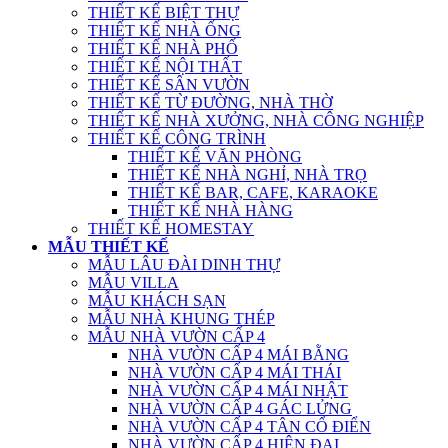
THIẾT KẾ BIỆT THỰ
THIẾT KẾ NHÀ ỐNG
THIẾT KẾ NHÀ PHỐ
THIẾT KẾ NỘI THẤT
THIẾT KẾ SÂN VƯỜN
THIẾT KẾ TỪ ĐƯỜNG, NHÀ THỜ
THIẾT KẾ NHÀ XƯỞNG, NHÀ CÔNG NGHIỆP
THIẾT KẾ CÔNG TRÌNH
THIẾT KẾ VĂN PHÒNG
THIẾT KẾ NHÀ NGHỈ, NHÀ TRỌ
THIẾT KẾ BAR, CAFE, KARAOKE
THIẾT KẾ NHÀ HÀNG
THIẾT KẾ HOMESTAY
MẪU THIẾT KẾ
MẪU LÂU ĐÀI DINH THỰ
MẪU VILLA
MẪU KHÁCH SẠN
MẪU NHÀ KHUNG THÉP
MẪU NHÀ VƯỜN CẤP 4
NHÀ VƯỜN CẤP 4 MÁI BẰNG
NHÀ VƯỜN CẤP 4 MÁI THÁI
NHÀ VƯỜN CẤP 4 MÁI NHẬT
NHÀ VƯỜN CẤP 4 GÁC LỬNG
NHÀ VƯỜN CẤP 4 TÂN CỔ ĐIỂN
NHÀ VƯỜN CẤP 4 HIỆN ĐẠI