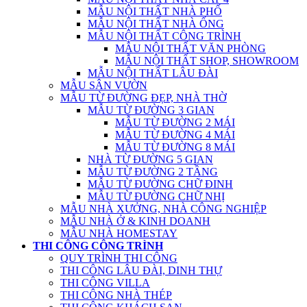
MẪU NỘI THẤT NHÀ PHỐ
MẪU NỘI THẤT NHÀ ỐNG
MẪU NỘI THẤT CÔNG TRÌNH
MẪU NỘI THẤT VĂN PHÒNG
MẪU NỘI THẤT SHOP, SHOWROOM
MẪU NỘI THẤT LÂU ĐÀI
MẪU SÂN VƯỜN
MẪU TỪ ĐƯỜNG ĐẸP, NHÀ THỜ
MẪU TỪ ĐƯỜNG 3 GIAN
MẪU TỪ ĐƯỜNG 2 MÁI
MẪU TỪ ĐƯỜNG 4 MÁI
MẪU TỪ ĐƯỜNG 8 MÁI
NHÀ TỪ ĐƯỜNG 5 GIAN
MẪU TỪ ĐƯỜNG 2 TẦNG
MẪU TỪ ĐƯỜNG CHỮ ĐINH
MẪU TỪ ĐƯỜNG CHỮ NHỊ
MẪU NHÀ XƯỞNG, NHÀ CÔNG NGHIỆP
MẪU NHÀ Ở & KINH DOANH
MẪU NHÀ HOMESTAY
THI CÔNG CÔNG TRÌNH
QUY TRÌNH THI CÔNG
THI CÔNG LÂU ĐÀI, DINH THỰ
THI CÔNG VILLA
THI CÔNG NHÀ THÉP