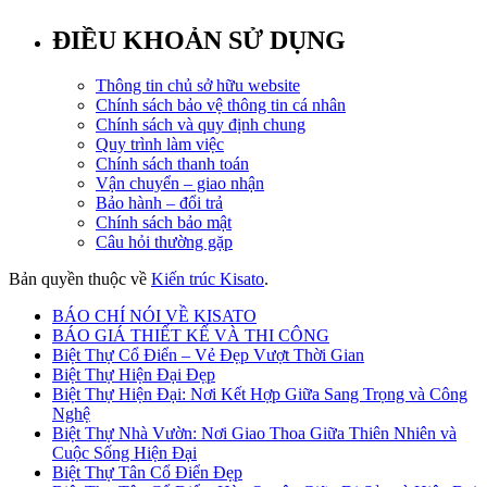
ĐIỀU KHOẢN SỬ DỤNG
Thông tin chủ sở hữu website
Chính sách bảo vệ thông tin cá nhân
Chính sách và quy định chung
Quy trình làm việc
Chính sách thanh toán
Vận chuyển – giao nhận
Bảo hành – đổi trả
Chính sách bảo mật
Câu hỏi thường gặp
Bản quyền thuộc về
Kiến trúc Kisato
.
BÁO CHÍ NÓI VỀ KISATO
BÁO GIÁ THIẾT KẾ VÀ THI CÔNG
Biệt Thự Cổ Điển – Vẻ Đẹp Vượt Thời Gian
Biệt Thự Hiện Đại Đẹp
Biệt Thự Hiện Đại: Nơi Kết Hợp Giữa Sang Trọng và Công
Nghệ
Biệt Thự Nhà Vườn: Nơi Giao Thoa Giữa Thiên Nhiên và
Cuộc Sống Hiện Đại
Biệt Thự Tân Cổ Điển Đẹp