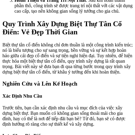
Hoàn Thiện và Trang Trí Nội Thất
: Sau khi hoàn thành
phần thô, công trình sẽ được trang trí nội thất với các vật dụng
cao cấp, tạo nên không gian sống lý tưởng cho gia chủ.
Quy Trình Xây Dựng Biệt Thự Tân Cổ
Điển: Vẻ Đẹp Thời Gian
Biệt thự tân cổ điển không chỉ đơn thuần là một công trình kiến trúc;
nó là biểu tượng cho sự sang trọng, bền vững và sự kết hợp hoàn
hảo giữa cái đẹp cổ điển và sự tiện nghi hiện đại. Tuy nhiên, để hiện
thực hóa một biệt thự tân cổ điển, quy trình xây dựng là rất quan
trọng. Bài viết này sẽ đưa bạn đi qua từng bước trong quy trình xây
dựng biệt thự tân cổ điển, từ khâu ý tưởng đến khi hoàn thiện.
Nghiên Cứu và Lên Kế Hoạch
Xác Định Nhu Cầu
Trước tiên, bạn cần xác định nhu cầu và mục đích của việc xây
dựng biệt thự. Bạn muốn có không gian sống thoải mái cho gia
đình, hay có thể là nơi để tiếp đãi bạn bè? Từ đó, bạn sẽ có được
định hướng rõ ràng cho sự thiết kế và xây dựng.