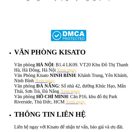
VĂN PHÒNG KISATO
Văn phòng
HÀ NỘI
: B1.4 LK09. VT20 Khu Đô Thị Thanh
Hà, Hà Đông, Hà Nội
Xem ngay
Văn Phòng Kisato
NINH BÌNH
: Khánh Trung, Yên Khánh,
Ninh Bình
Xem ngay
Văn phòng
ĐÀ NẴNG
: Số nhà 42, đường Khúc Hạo, Mân
Thái, Sơn Trà, Đà Nẵng
Xem ngay
Văn phòng
HỒ CHÍ MINH
: Căn P16, khu đô thị Park
Riverside, Thủ Đức, HCM
Xem ngay
THÔNG TIN LIÊN HỆ
Liên hệ ngay với Kisato để nhận tư vấn, báo giá và ưu đãi.