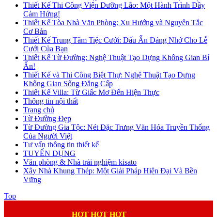
Thiết Kế Thi Công Viện Dưỡng Lão: Một Hành Trình Đầy
Cảm Hứng!
Thiết Kế Tòa Nhà Văn Phòng: Xu Hướng và Nguyên Tắc
Cơ Bản
Thiết Kế Trung Tâm Tiệc Cưới: Dấu Ấn Đáng Nhớ Cho Lễ
Cưới Của Bạn
Thiết Kế Từ Đường: Nghệ Thuật Tạo Dựng Không Gian Bí
Ẩn!
Thiết Kế và Thi Công Biệt Thự: Nghệ Thuật Tạo Dựng
Không Gian Sống Đẳng Cấp
Thiết Kế Villa: Từ Giấc Mơ Đến Hiện Thực
Thông tin nội thất
Trang chủ
Từ Đường Đẹp
Từ Đường Gia Tộc: Nét Đặc Trưng Văn Hóa Truyền Thống
Của Người Việt
Tư vấn thông tin thiết kế
TUYỂN DỤNG
Văn phòng & Nhà trải nghiệm kisato
Xây Nhà Khung Thép: Một Giải Pháp Hiện Đại Và Bền
Vững
Top
HOT HOT HOT