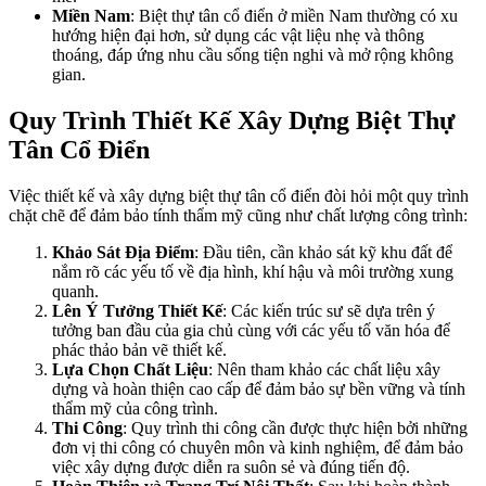
Miền Nam
: Biệt thự tân cổ điển ở miền Nam thường có xu
hướng hiện đại hơn, sử dụng các vật liệu nhẹ và thông
thoáng, đáp ứng nhu cầu sống tiện nghi và mở rộng không
gian.
Quy Trình Thiết Kế Xây Dựng Biệt Thự
Tân Cổ Điển
Việc thiết kế và xây dựng biệt thự tân cổ điển đòi hỏi một quy trình
chặt chẽ để đảm bảo tính thẩm mỹ cũng như chất lượng công trình:
Khảo Sát Địa Điểm
: Đầu tiên, cần khảo sát kỹ khu đất để
nắm rõ các yếu tố về địa hình, khí hậu và môi trường xung
quanh.
Lên Ý Tưởng Thiết Kế
: Các kiến trúc sư sẽ dựa trên ý
tưởng ban đầu của gia chủ cùng với các yếu tố văn hóa để
phác thảo bản vẽ thiết kế.
Lựa Chọn Chất Liệu
: Nên tham khảo các chất liệu xây
dựng và hoàn thiện cao cấp để đảm bảo sự bền vững và tính
thẩm mỹ của công trình.
Thi Công
: Quy trình thi công cần được thực hiện bởi những
đơn vị thi công có chuyên môn và kinh nghiệm, để đảm bảo
việc xây dựng được diễn ra suôn sẻ và đúng tiến độ.