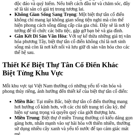
độc đáo và quý hiếm. Nếu biết cách đầu tư và chăm sóc, đây
sẽ là tài sản có giá trị trong tương lai.
Không Gian Sống Sang Trọng
: Một biệt thự tân cổ điển
không chỉ mang lại không gian sống tiện nghi mà còn thể
hiện phong cách sống đẳng cấp của gia chủ. Đây sẽ là nơi lý
tưởng để tổ chức các bữa tiệc, gặp gỡ bạn bè và gia đình.
Gắn Kết Di Sản Văn Hóa
: Với sự kế thừa những giá trị văn
hóa phương Tây, biệt thự tân cổ điển không chỉ là nơi sinh
sống mà còn là nơi kết nối và lưu giữ di sản văn hóa cho các
thế hệ sau.
Thiết Kế Biệt Thự Tân Cổ Điển Khác
Biệt Từng Khu Vực
Mỗi khu vực tại Việt Nam thường có những yếu tố văn hóa và
phong thủy riêng, ảnh hưởng đến thiết kế của biệt thự tân cổ điển:
Miền Bắc
: Tại miền Bắc, biệt thự tân cổ điển thường mang
hơi hướng cổ kính hơn, với các chi tiết trang trí cầu kỳ, thể
hiện sự sang trọng và quyền quý của giới thượng lưu.
Miền Trung
: Biệt thự ở miền Trung thường có kiểu dáng gọn
gàng hơn, nhấn mạnh vào sự hài hòa với thiên nhiên, thường
sử dụng nhiều cây xanh và yếu tố nước để tạo cảm giác mát
mẻ.