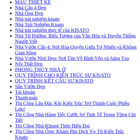
MẪU THIẾT KẾ
Nhà Cấp 4 Đẹp
Nhà Ống Đẹp
Nhà trải nghiệm kisato
Nhà Trải Nghiệm Kisato
Nhà trải nghiệm thực tế của KISATO
Nhà Từ Đường: Biểu Tượng của Văn Hóa và Truyền Thống
Người Việt
Nhà Vườn Cấp 4: Nơi Hòa Quyện Giữa Tự Nhiên và Không
Gian Sống
Nhà Vườn Nhỏ Đẹp: Nơi Tìm Về Bình Yên và Sáng Tạo
Nội Thất Đẹp
PHONG THỦY NHÀ Ở
QUY TRÌNH CHO KIẾN TRÚC SƯ KISATO
QUY TRÌNH KẾT CẤU SƯ KISATO
Sân Vườn Đẹp
Tài khoản
Thanh toán
Thi Công Lâu Đài: Khi Kiến Trúc Trở Thành Cuộc Phiêu
Lưu!
Thi Công Nhà Hàng Tiệc Cưới: Sự Tinh Tế Trong Từng Chi
Tiết
Thi Công Nhà Khung Thép Hiện Đại
Thi Công Nhà Ống: Khám Phá Dịch Vụ Từ Kiến Trúc
Kisato