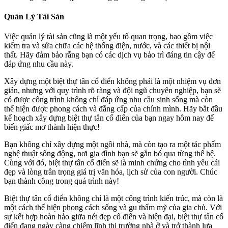
Quản Lý Tài Sản
Việc quản lý tài sản cũng là một yếu tố quan trọng, bao gồm việc
kiểm tra và sửa chữa các hệ thống điện, nước, và các thiết bị nội
thất. Hãy đảm bảo rằng bạn có các dịch vụ bảo trì đáng tin cậy để
đáp ứng nhu cầu này.
Xây dựng một biệt thự tân cổ điển không phải là một nhiệm vụ đơn
giản, nhưng với quy trình rõ ràng và đội ngũ chuyên nghiệp, bạn sẽ
có được công trình không chỉ đáp ứng nhu cầu sinh sống mà còn
thể hiện được phong cách và đẳng cấp của chính mình. Hãy bắt đầu
kế hoạch xây dựng biệt thự tân cổ điển của bạn ngay hôm nay để
biến giấc mơ thành hiện thực!
Bạn không chỉ xây dựng một ngôi nhà, mà còn tạo ra một tác phẩm
nghệ thuật sống động, nơi gia đình bạn sẽ gắn bó qua từng thế hệ.
Cùng với đó, biệt thự tân cổ điển sẽ là minh chứng cho tình yêu cái
đẹp và lòng trân trọng giá trị văn hóa, lịch sử của con người. Chúc
bạn thành công trong quá trình này!
Biệt thự tân cổ điển không chỉ là một công trình kiến trúc, mà còn là
một cách thể hiện phong cách sống và gu thẩm mỹ của gia chủ. Với
sự kết hợp hoàn hảo giữa nét đẹp cổ điển và hiện đại, biệt thự tân cổ
điển đang ngày càng chiếm lĩnh thị trường nhà ở và trở thành lựa