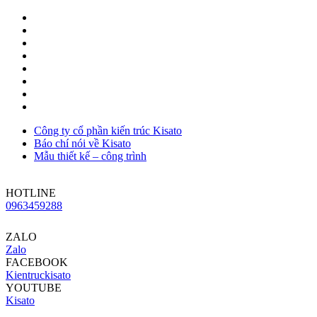
Công ty cổ phần kiến trúc Kisato
Báo chí nói về Kisato
Mẫu thiết kế – công trình
HOTLINE
0963459288
ZALO
Zalo
FACEBOOK
Kientruckisato
YOUTUBE
Kisato