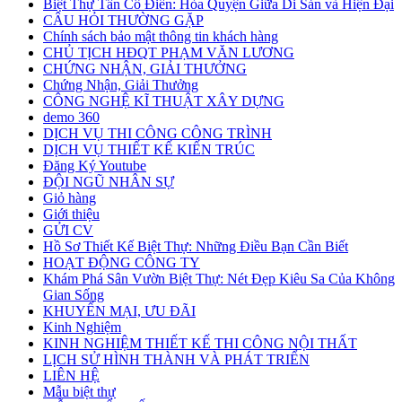
Biệt Thự Tân Cổ Điển: Hòa Quyện Giữa Di Sản và Hiện Đại
CÂU HỎI THƯỜNG GẶP
Chính sách bảo mật thông tin khách hàng
CHỦ TỊCH HĐQT PHẠM VĂN LƯƠNG
CHỨNG NHẬN, GIẢI THƯỞNG
Chứng Nhận, Giải Thưởng
CÔNG NGHỆ KĨ THUẬT XÂY DỰNG
demo 360
DỊCH VỤ THI CÔNG CÔNG TRÌNH
DỊCH VỤ THIẾT KẾ KIẾN TRÚC
Đăng Ký Youtube
ĐỘI NGŨ NHÂN SỰ
Giỏ hàng
Giới thiệu
GỬI CV
Hồ Sơ Thiết Kế Biệt Thự: Những Điều Bạn Cần Biết
HOẠT ĐỘNG CÔNG TY
Khám Phá Sân Vườn Biệt Thự: Nét Đẹp Kiêu Sa Của Không
Gian Sống
KHUYẾN MẠI, ƯU ĐÃI
Kinh Nghiệm
KINH NGHIỆM THIẾT KẾ THI CÔNG NỘI THẤT
LỊCH SỬ HÌNH THÀNH VÀ PHÁT TRIỂN
LIÊN HỆ
Mẫu biệt thự