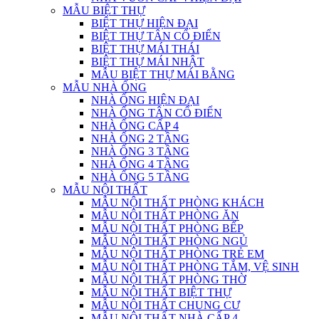
MẪU BIỆT THỰ
BIỆT THỰ HIỆN ĐẠI
BIỆT THỰ TÂN CỔ ĐIỂN
BIỆT THỰ MÁI THÁI
BIỆT THỰ MÁI NHẬT
MẪU BIỆT THỰ MÁI BẰNG
MẪU NHÀ ỐNG
NHÀ ỐNG HIỆN ĐẠI
NHÀ ỐNG TÂN CỔ ĐIỂN
NHÀ ỐNG CẤP 4
NHÀ ỐNG 2 TẦNG
NHÀ ỐNG 3 TẦNG
NHÀ ỐNG 4 TẦNG
NHÀ ỐNG 5 TẦNG
MẪU NỘI THẤT
MẪU NỘI THẤT PHÒNG KHÁCH
MẪU NỘI THẤT PHÒNG ĂN
MẪU NỘI THẤT PHÒNG BẾP
MẪU NỘI THẤT PHÒNG NGỦ
MẪU NỘI THẤT PHÒNG TRẺ EM
MẪU NỘI THẤT PHÒNG TẮM, VỆ SINH
MẪU NỘI THẤT PHÒNG THỜ
MẪU NỘI THẤT BIỆT THỰ
MẪU NỘI THẤT CHUNG CƯ
MẪU NỘI THẤT NHÀ CẤP 4