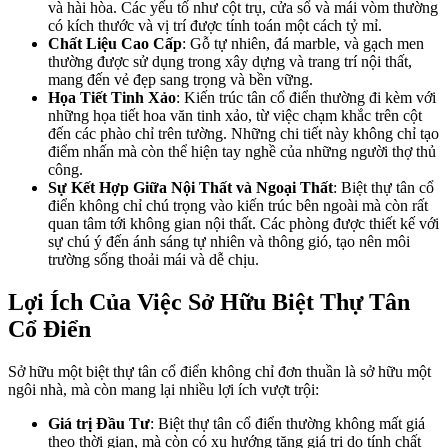
và hài hòa. Các yếu tố như cột trụ, cửa sổ và mái vòm thường
có kích thước và vị trí được tính toán một cách tỷ mỉ.
Chất Liệu Cao Cấp
: Gỗ tự nhiên, đá marble, và gạch men
thường được sử dụng trong xây dựng và trang trí nội thất,
mang đến vẻ đẹp sang trọng và bền vững.
Họa Tiết Tinh Xảo
: Kiến trúc tân cổ điển thường đi kèm với
những họa tiết hoa văn tinh xảo, từ việc chạm khắc trên cột
đến các phào chỉ trên tường. Những chi tiết này không chỉ tạo
điểm nhấn mà còn thể hiện tay nghề của những người thợ thủ
công.
Sự Kết Hợp Giữa Nội Thất và Ngoại Thất
: Biệt thự tân cổ
điển không chỉ chú trọng vào kiến trúc bên ngoài mà còn rất
quan tâm tới không gian nội thất. Các phòng được thiết kế với
sự chú ý đến ánh sáng tự nhiên và thông gió, tạo nên môi
trường sống thoải mái và dễ chịu.
Lợi Ích Của Việc Sở Hữu Biệt Thự Tân
Cổ Điển
Sở hữu một biệt thự tân cổ điển không chỉ đơn thuần là sở hữu một
ngôi nhà, mà còn mang lại nhiều lợi ích vượt trội:
Giá trị Đầu Tư
: Biệt thự tân cổ điển thường không mất giá
theo thời gian, mà còn có xu hướng tăng giá trị do tính chất