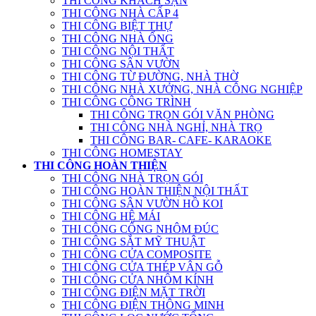
THI CÔNG KHÁCH SẠN
THI CÔNG NHÀ CẤP 4
THI CÔNG BIỆT THỰ
THI CÔNG NHÀ ỐNG
THI CÔNG NỘI THẤT
THI CÔNG SÂN VƯỜN
THI CÔNG TỪ ĐƯỜNG, NHÀ THỜ
THI CÔNG NHÀ XƯỞNG, NHÀ CÔNG NGHIỆP
THI CÔNG CÔNG TRÌNH
THI CÔNG TRỌN GÓI VĂN PHÒNG
THI CÔNG NHÀ NGHỈ, NHÀ TRỌ
THI CÔNG BAR- CAFE- KARAOKE
THI CÔNG HOMESTAY
THI CÔNG HOÀN THIỆN
THI CÔNG NHÀ TRỌN GÓI
THI CÔNG HOÀN THIỆN NỘI THẤT
THI CÔNG SÂN VƯỜN HỒ KOI
THI CÔNG HỆ MÁI
THI CÔNG CỔNG NHÔM ĐÚC
THI CÔNG SẮT MỸ THUẬT
THI CÔNG CỬA COMPOSITE
THI CÔNG CỬA THÉP VÂN GỖ
THI CÔNG CỬA NHÔM KÍNH
THI CÔNG ĐIỆN MẶT TRỜI
THI CÔNG ĐIỆN THÔNG MINH