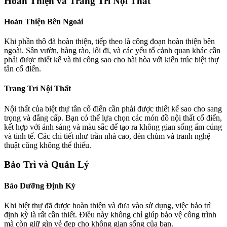
Hoàn Thiện và Trang Trí Nội Thất
Hoàn Thiện Bên Ngoài
Khi phần thô đã hoàn thiện, tiếp theo là công đoạn hoàn thiện bên
ngoài. Sân vườn, hàng rào, lối đi, và các yếu tố cảnh quan khác cần
phải được thiết kế và thi công sao cho hài hòa với kiến trúc biệt thự
tân cổ điển.
Trang Trí Nội Thất
Nội thất của biệt thự tân cổ điển cần phải được thiết kế sao cho sang
trọng và đẳng cấp. Bạn có thể lựa chọn các món đồ nội thất cổ điển,
kết hợp với ánh sáng và màu sắc để tạo ra không gian sống ấm cúng
và tinh tế. Các chi tiết như trần nhà cao, đèn chùm và tranh nghệ
thuật cũng không thể thiếu.
Bảo Trì và Quản Lý
Bảo Dưỡng Định Kỳ
Khi biệt thự đã được hoàn thiện và đưa vào sử dụng, việc bảo trì
định kỳ là rất cần thiết. Điều này không chỉ giúp bảo vệ công trình
mà còn giữ gìn vẻ đẹp cho không gian sống của bạn.