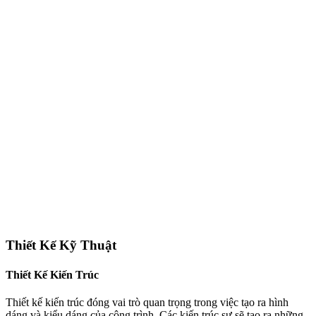
Thiết Kế Kỹ Thuật
Thiết Kế Kiến Trúc
Thiết kế kiến trúc đóng vai trò quan trọng trong việc tạo ra hình
dáng và kiểu dáng của công trình. Các kiến trúc sư sẽ tạo ra những