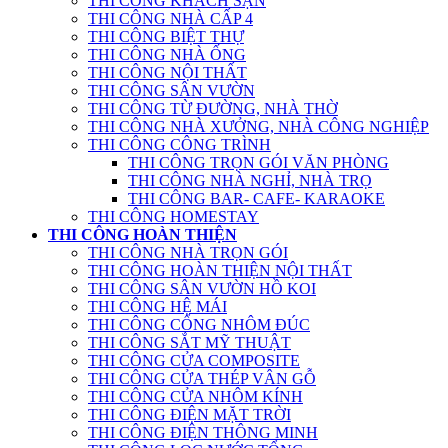
THI CÔNG KHÁCH SẠN
THI CÔNG NHÀ CẤP 4
THI CÔNG BIỆT THỰ
THI CÔNG NHÀ ỐNG
THI CÔNG NỘI THẤT
THI CÔNG SÂN VƯỜN
THI CÔNG TỪ ĐƯỜNG, NHÀ THỜ
THI CÔNG NHÀ XƯỞNG, NHÀ CÔNG NGHIỆP
THI CÔNG CÔNG TRÌNH
THI CÔNG TRỌN GÓI VĂN PHÒNG
THI CÔNG NHÀ NGHỈ, NHÀ TRỌ
THI CÔNG BAR- CAFE- KARAOKE
THI CÔNG HOMESTAY
THI CÔNG HOÀN THIỆN
THI CÔNG NHÀ TRỌN GÓI
THI CÔNG HOÀN THIỆN NỘI THẤT
THI CÔNG SÂN VƯỜN HỒ KOI
THI CÔNG HỆ MÁI
THI CÔNG CỔNG NHÔM ĐÚC
THI CÔNG SẮT MỸ THUẬT
THI CÔNG CỬA COMPOSITE
THI CÔNG CỬA THÉP VÂN GỖ
THI CÔNG CỬA NHÔM KÍNH
THI CÔNG ĐIỆN MẶT TRỜI
THI CÔNG ĐIỆN THÔNG MINH