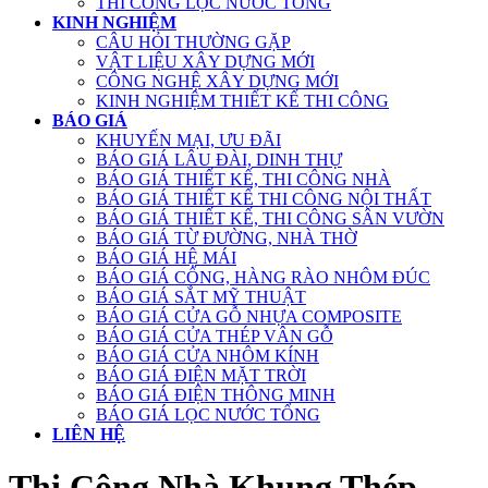
THI CÔNG LỌC NƯỚC TỔNG
KINH NGHIỆM
CÂU HỎI THƯỜNG GẶP
VẬT LIỆU XÂY DỰNG MỚI
CÔNG NGHỆ XÂY DỰNG MỚI
KINH NGHIỆM THIẾT KẾ THI CÔNG
BÁO GIÁ
KHUYẾN MẠI, ƯU ĐÃI
BÁO GIÁ LÂU ĐÀI, DINH THỰ
BÁO GIÁ THIẾT KẾ, THI CÔNG NHÀ
BÁO GIÁ THIẾT KẾ THI CÔNG NỘI THẤT
BÁO GIÁ THIẾT KẾ, THI CÔNG SÂN VƯỜN
BÁO GIÁ TỪ ĐƯỜNG, NHÀ THỜ
BÁO GIÁ HỆ MÁI
BÁO GIÁ CỔNG, HÀNG RÀO NHÔM ĐÚC
BÁO GIÁ SẮT MỸ THUẬT
BÁO GIÁ CỬA GỖ NHỰA COMPOSITE
BÁO GIÁ CỬA THÉP VÂN GỖ
BÁO GIÁ CỬA NHÔM KÍNH
BÁO GIÁ ĐIỆN MẶT TRỜI
BÁO GIÁ ĐIỆN THÔNG MINH
BÁO GIÁ LỌC NƯỚC TỔNG
LIÊN HỆ
Thi Công Nhà Khung Thép