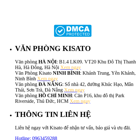
VĂN PHÒNG KISATO
Văn phòng
HÀ NỘI
: B1.4 LK09. VT20 Khu Đô Thị Thanh
Hà, Hà Đông, Hà Nội
Xem ngay
Văn Phòng Kisato
NINH BÌNH
: Khánh Trung, Yên Khánh,
Ninh Bình
Xem ngay
Văn phòng
ĐÀ NẴNG
: Số nhà 42, đường Khúc Hạo, Mân
Thái, Sơn Trà, Đà Nẵng
Xem ngay
Văn phòng
HỒ CHÍ MINH
: Căn P16, khu đô thị Park
Riverside, Thủ Đức, HCM
Xem ngay
THÔNG TIN LIÊN HỆ
Liên hệ ngay với Kisato để nhận tư vấn, báo giá và ưu đãi.
Hotline:
0963459288