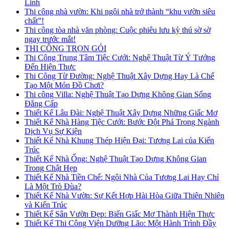
Linh
Thi công nhà vườn: Khi ngôi nhà trở thành “khu vườn siêu
chất”!
Thi công tòa nhà văn phòng: Cuộc phiêu lưu kỳ thú sờ sờ
ngay trước mắt!
THI CÔNG TRỌN GÓI
Thi Công Trung Tâm Tiệc Cưới: Nghệ Thuật Từ Ý Tưởng
Đến Hiện Thực
Thi Công Từ Đường: Nghệ Thuật Xây Dựng Hay Là Chế
Tạo Một Món Đồ Chơi?
Thi công Villa: Nghệ Thuật Tạo Dựng Không Gian Sống
Đẳng Cấp
Thiết Kế Lâu Đài: Nghệ Thuật Xây Dựng Những Giấc Mơ
Thiết Kế Nhà Hàng Tiệc Cưới: Bước Đột Phá Trong Ngành
Dịch Vụ Sự Kiện
Thiết Kế Nhà Khung Thép Hiện Đại: Tương Lai của Kiến
Trúc
Thiết Kế Nhà Ống: Nghệ Thuật Tạo Dựng Không Gian
Trong Chật Hẹp
Thiết Kế Nhà Tiền Chế: Ngôi Nhà Của Tương Lai Hay Chỉ
Là Một Trò Đùa?
Thiết Kế Nhà Vườn: Sự Kết Hợp Hài Hòa Giữa Thiên Nhiên
và Kiến Trúc
Thiết Kế Sân Vườn Đẹp: Biến Giấc Mơ Thành Hiện Thực
Thiết Kế Thi Công Viện Dưỡng Lão: Một Hành Trình Đầy