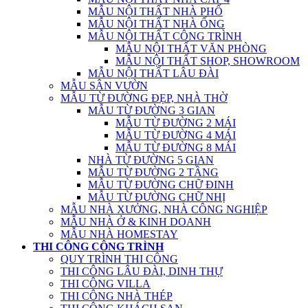
MẪU NỘI THẤT NHÀ PHỐ
MẪU NỘI THẤT NHÀ ỐNG
MẪU NỘI THẤT CÔNG TRÌNH
MẪU NỘI THẤT VĂN PHÒNG
MẪU NỘI THẤT SHOP, SHOWROOM
MẪU NỘI THẤT LÂU ĐÀI
MẪU SÂN VƯỜN
MẪU TỪ ĐƯỜNG ĐẸP, NHÀ THỜ
MẪU TỪ ĐƯỜNG 3 GIAN
MẪU TỪ ĐƯỜNG 2 MÁI
MẪU TỪ ĐƯỜNG 4 MÁI
MẪU TỪ ĐƯỜNG 8 MÁI
NHÀ TỪ ĐƯỜNG 5 GIAN
MẪU TỪ ĐƯỜNG 2 TẦNG
MẪU TỪ ĐƯỜNG CHỮ ĐINH
MẪU TỪ ĐƯỜNG CHỮ NHỊ
MẪU NHÀ XƯỞNG, NHÀ CÔNG NGHIỆP
MẪU NHÀ Ở & KINH DOANH
MẪU NHÀ HOMESTAY
THI CÔNG CÔNG TRÌNH
QUY TRÌNH THI CÔNG
THI CÔNG LÂU ĐÀI, DINH THỰ
THI CÔNG VILLA
THI CÔNG NHÀ THÉP