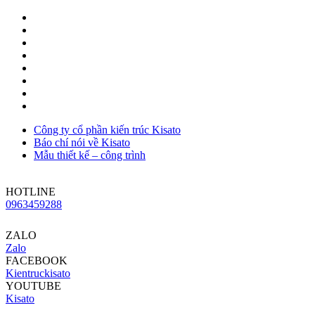
Công ty cổ phần kiến trúc Kisato
Báo chí nói về Kisato
Mẫu thiết kế – công trình
HOTLINE
0963459288
ZALO
Zalo
FACEBOOK
Kientruckisato
YOUTUBE
Kisato