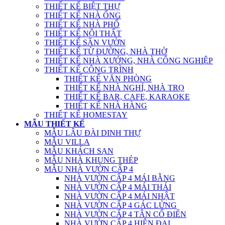
THIẾT KẾ BIỆT THỰ
THIẾT KẾ NHÀ ỐNG
THIẾT KẾ NHÀ PHỐ
THIẾT KẾ NỘI THẤT
THIẾT KẾ SÂN VƯỜN
THIẾT KẾ TỪ ĐƯỜNG, NHÀ THỜ
THIẾT KẾ NHÀ XƯỞNG, NHÀ CÔNG NGHIỆP
THIẾT KẾ CÔNG TRÌNH
THIẾT KẾ VĂN PHÒNG
THIẾT KẾ NHÀ NGHỈ, NHÀ TRỌ
THIẾT KẾ BAR, CAFE, KARAOKE
THIẾT KẾ NHÀ HÀNG
THIẾT KẾ HOMESTAY
MẪU THIẾT KẾ
MẪU LÂU ĐÀI DINH THỰ
MẪU VILLA
MẪU KHÁCH SẠN
MẪU NHÀ KHUNG THÉP
MẪU NHÀ VƯỜN CẤP 4
NHÀ VƯỜN CẤP 4 MÁI BẰNG
NHÀ VƯỜN CẤP 4 MÁI THÁI
NHÀ VƯỜN CẤP 4 MÁI NHẬT
NHÀ VƯỜN CẤP 4 GÁC LỬNG
NHÀ VƯỜN CẤP 4 TÂN CỔ ĐIỂN
NHÀ VƯỜN CẤP 4 HIỆN ĐẠI