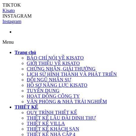
TIKTOK
Kisato
INSTAGRAM
Instagram
Menu
Trang chủ
BÁO CHÍ NÓI VỀ KISATO
GIỚI THIỆU VỀ KISATO
CHỨNG NHẬN, GIẢI THƯỞNG
LỊCH SỬ HÌNH THÀNH VÀ PHÁT TRIỂN
ĐỘI NGŨ NHÂN SỰ
HỒ SƠ NĂNG LỰC KISATO
TUYỂN DỤNG
HOẠT ĐỘNG CÔNG TY
VĂN PHÒNG & NHÀ TRẢI NGHIỆM
THIẾT KẾ
QUY TRÌNH THIẾT KẾ
THIẾT KẾ LÂU ĐÀI DINH THỰ
THIẾT KẾ VILLA
THIẾT KẾ KHÁCH SẠN
THIẾT KẾ NHÀ CẤP 4