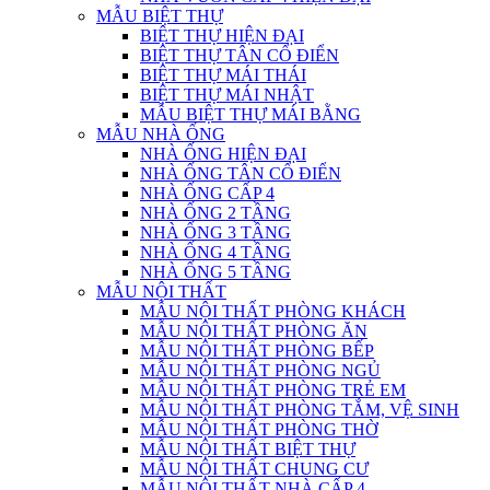
MẪU BIỆT THỰ
BIỆT THỰ HIỆN ĐẠI
BIỆT THỰ TÂN CỔ ĐIỂN
BIỆT THỰ MÁI THÁI
BIỆT THỰ MÁI NHẬT
MẪU BIỆT THỰ MÁI BẰNG
MẪU NHÀ ỐNG
NHÀ ỐNG HIỆN ĐẠI
NHÀ ỐNG TÂN CỔ ĐIỂN
NHÀ ỐNG CẤP 4
NHÀ ỐNG 2 TẦNG
NHÀ ỐNG 3 TẦNG
NHÀ ỐNG 4 TẦNG
NHÀ ỐNG 5 TẦNG
MẪU NỘI THẤT
MẪU NỘI THẤT PHÒNG KHÁCH
MẪU NỘI THẤT PHÒNG ĂN
MẪU NỘI THẤT PHÒNG BẾP
MẪU NỘI THẤT PHÒNG NGỦ
MẪU NỘI THẤT PHÒNG TRẺ EM
MẪU NỘI THẤT PHÒNG TẮM, VỆ SINH
MẪU NỘI THẤT PHÒNG THỜ
MẪU NỘI THẤT BIỆT THỰ
MẪU NỘI THẤT CHUNG CƯ
MẪU NỘI THẤT NHÀ CẤP 4