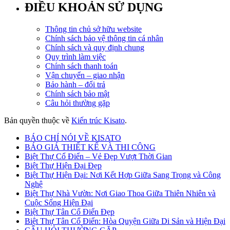
ĐIỀU KHOẢN SỬ DỤNG
Thông tin chủ sở hữu website
Chính sách bảo vệ thông tin cá nhân
Chính sách và quy định chung
Quy trình làm việc
Chính sách thanh toán
Vận chuyển – giao nhận
Bảo hành – đổi trả
Chính sách bảo mật
Câu hỏi thường gặp
Bản quyền thuộc về
Kiến trúc Kisato
.
BÁO CHÍ NÓI VỀ KISATO
BÁO GIÁ THIẾT KẾ VÀ THI CÔNG
Biệt Thự Cổ Điển – Vẻ Đẹp Vượt Thời Gian
Biệt Thự Hiện Đại Đẹp
Biệt Thự Hiện Đại: Nơi Kết Hợp Giữa Sang Trọng và Công
Nghệ
Biệt Thự Nhà Vườn: Nơi Giao Thoa Giữa Thiên Nhiên và
Cuộc Sống Hiện Đại
Biệt Thự Tân Cổ Điển Đẹp
Biệt Thự Tân Cổ Điển: Hòa Quyện Giữa Di Sản và Hiện Đại