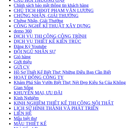
CÂU HỎI THƯỜNG GẶP
Chính sách bảo mật thông tin khách hàng
CHỦ TỊCH HĐQT PHẠM VĂN LƯƠNG
CHỨNG NHẬN, GIẢI THƯỞNG
Chứng Nhận, Giải Thưởng
CÔNG NGHỆ KĨ THUẬT XÂY DỰNG
demo 360
DỊCH VỤ THI CÔNG CÔNG TRÌNH
DỊCH VỤ THIẾT KẾ KIẾN TRÚC
Đăng Ký Youtube
ĐỘI NGŨ NHÂN SỰ
Giỏ hàng
Giới thiệu
GỬI CV
Hồ Sơ Thiết Kế Biệt Thự: Những Điều Bạn Cần Biết
HOẠT ĐỘNG CÔNG TY
Khám Phá Sân Vườn Biệt Thự: Nét Đẹp Kiêu Sa Của Không
Gian Sống
KHUYẾN MẠI, ƯU ĐÃI
Kinh Nghiệm
KINH NGHIỆM THIẾT KẾ THI CÔNG NỘI THẤT
LỊCH SỬ HÌNH THÀNH VÀ PHÁT TRIỂN
LIÊN HỆ
Mẫu biệt thự
MẪU THIẾT KẾ