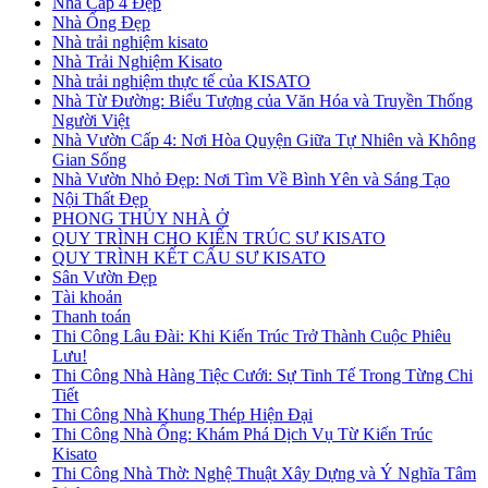
Nhà Cấp 4 Đẹp
Nhà Ống Đẹp
Nhà trải nghiệm kisato
Nhà Trải Nghiệm Kisato
Nhà trải nghiệm thực tế của KISATO
Nhà Từ Đường: Biểu Tượng của Văn Hóa và Truyền Thống
Người Việt
Nhà Vườn Cấp 4: Nơi Hòa Quyện Giữa Tự Nhiên và Không
Gian Sống
Nhà Vườn Nhỏ Đẹp: Nơi Tìm Về Bình Yên và Sáng Tạo
Nội Thất Đẹp
PHONG THỦY NHÀ Ở
QUY TRÌNH CHO KIẾN TRÚC SƯ KISATO
QUY TRÌNH KẾT CẤU SƯ KISATO
Sân Vườn Đẹp
Tài khoản
Thanh toán
Thi Công Lâu Đài: Khi Kiến Trúc Trở Thành Cuộc Phiêu
Lưu!
Thi Công Nhà Hàng Tiệc Cưới: Sự Tinh Tế Trong Từng Chi
Tiết
Thi Công Nhà Khung Thép Hiện Đại
Thi Công Nhà Ống: Khám Phá Dịch Vụ Từ Kiến Trúc
Kisato
Thi Công Nhà Thờ: Nghệ Thuật Xây Dựng và Ý Nghĩa Tâm