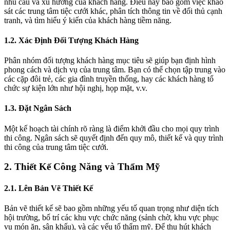
nhu cầu và xu hướng của khách hàng. Điều này bao gồm việc khảo
sát các trung tâm tiệc cưới khác, phân tích thông tin về đối thủ cạnh
tranh, và tìm hiểu ý kiến của khách hàng tiềm năng.
1.2. Xác Định Đối Tượng Khách Hàng
Phân nhóm đối tượng khách hàng mục tiêu sẽ giúp bạn định hình
phong cách và dịch vụ của trung tâm. Bạn có thể chọn tập trung vào
các cặp đôi trẻ, các gia đình truyền thống, hay các khách hàng tổ
chức sự kiện lớn như hội nghị, họp mặt, v.v.
1.3. Đặt Ngân Sách
Một kế hoạch tài chính rõ ràng là điểm khởi đầu cho mọi quy trình
thi công. Ngân sách sẽ quyết định đến quy mô, thiết kế và quy trình
thi công của trung tâm tiệc cưới.
2. Thiết Kế Công Năng và Thẩm Mỹ
2.1. Lên Bản Vẽ Thiết Kế
Bản vẽ thiết kế sẽ bao gồm những yếu tố quan trọng như diện tích
hội trường, bố trí các khu vực chức năng (sảnh chờ, khu vực phục
vụ món ăn, sân khấu), và các yếu tố thẩm mỹ. Để thu hút khách