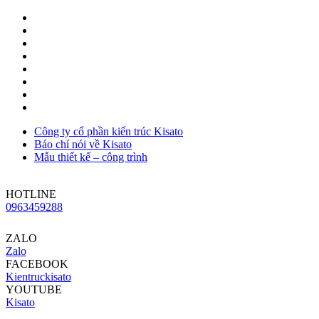
Công ty cổ phần kiến trúc Kisato
Báo chí nói về Kisato
Mẫu thiết kế – công trình
HOTLINE
0963459288
ZALO
Zalo
FACEBOOK
Kientruckisato
YOUTUBE
Kisato