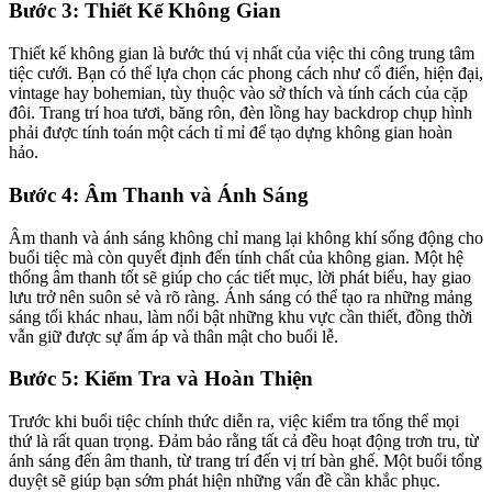
Bước 3: Thiết Kế Không Gian
Thiết kế không gian là bước thú vị nhất của việc thi công trung tâm
tiệc cưới. Bạn có thể lựa chọn các phong cách như cổ điển, hiện đại,
vintage hay bohemian, tùy thuộc vào sở thích và tính cách của cặp
đôi. Trang trí hoa tươi, băng rôn, đèn lồng hay backdrop chụp hình
phải được tính toán một cách tỉ mỉ để tạo dựng không gian hoàn
hảo.
Bước 4: Âm Thanh và Ánh Sáng
Âm thanh và ánh sáng không chỉ mang lại không khí sống động cho
buổi tiệc mà còn quyết định đến tính chất của không gian. Một hệ
thống âm thanh tốt sẽ giúp cho các tiết mục, lời phát biểu, hay giao
lưu trở nên suôn sẻ và rõ ràng. Ánh sáng có thể tạo ra những mảng
sáng tối khác nhau, làm nổi bật những khu vực cần thiết, đồng thời
vẫn giữ được sự ấm áp và thân mật cho buổi lễ.
Bước 5: Kiểm Tra và Hoàn Thiện
Trước khi buổi tiệc chính thức diễn ra, việc kiểm tra tổng thể mọi
thứ là rất quan trọng. Đảm bảo rằng tất cả đều hoạt động trơn tru, từ
ánh sáng đến âm thanh, từ trang trí đến vị trí bàn ghế. Một buổi tổng
duyệt sẽ giúp bạn sớm phát hiện những vấn đề cần khắc phục.