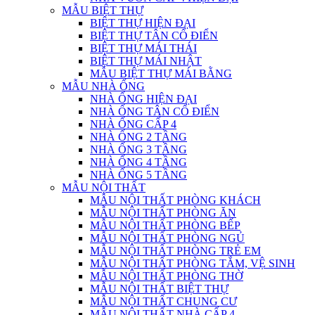
MẪU BIỆT THỰ
BIỆT THỰ HIỆN ĐẠI
BIỆT THỰ TÂN CỔ ĐIỂN
BIỆT THỰ MÁI THÁI
BIỆT THỰ MÁI NHẬT
MẪU BIỆT THỰ MÁI BẰNG
MẪU NHÀ ỐNG
NHÀ ỐNG HIỆN ĐẠI
NHÀ ỐNG TÂN CỔ ĐIỂN
NHÀ ỐNG CẤP 4
NHÀ ỐNG 2 TẦNG
NHÀ ỐNG 3 TẦNG
NHÀ ỐNG 4 TẦNG
NHÀ ỐNG 5 TẦNG
MẪU NỘI THẤT
MẪU NỘI THẤT PHÒNG KHÁCH
MẪU NỘI THẤT PHÒNG ĂN
MẪU NỘI THẤT PHÒNG BẾP
MẪU NỘI THẤT PHÒNG NGỦ
MẪU NỘI THẤT PHÒNG TRẺ EM
MẪU NỘI THẤT PHÒNG TẮM, VỆ SINH
MẪU NỘI THẤT PHÒNG THỜ
MẪU NỘI THẤT BIỆT THỰ
MẪU NỘI THẤT CHUNG CƯ
MẪU NỘI THẤT NHÀ CẤP 4