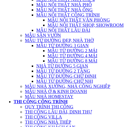
MẪU NỘI THẤT NHÀ PHỐ
MẪU NỘI THẤT NHÀ ỐNG
MẪU NỘI THẤT CÔNG TRÌNH
MẪU NỘI THẤT VĂN PHÒNG
MẪU NỘI THẤT SHOP, SHOWROOM
MẪU NỘI THẤT LÂU ĐÀI
MẪU SÂN VƯỜN
MẪU TỪ ĐƯỜNG ĐẸP, NHÀ THỜ
MẪU TỪ ĐƯỜNG 3 GIAN
MẪU TỪ ĐƯỜNG 2 MÁI
MẪU TỪ ĐƯỜNG 4 MÁI
MẪU TỪ ĐƯỜNG 8 MÁI
NHÀ TỪ ĐƯỜNG 5 GIAN
MẪU TỪ ĐƯỜNG 2 TẦNG
MẪU TỪ ĐƯỜNG CHỮ ĐINH
MẪU TỪ ĐƯỜNG CHỮ NHỊ
MẪU NHÀ XƯỞNG, NHÀ CÔNG NGHIỆP
MẪU NHÀ Ở & KINH DOANH
MẪU NHÀ HOMESTAY
THI CÔNG CÔNG TRÌNH
QUY TRÌNH THI CÔNG
THI CÔNG LÂU ĐÀI, DINH THỰ
THI CÔNG VILLA
THI CÔNG NHÀ THÉP