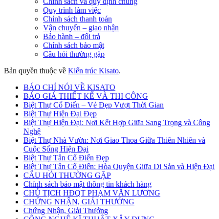
Chính sách và quy định chung
Quy trình làm việc
Chính sách thanh toán
Vận chuyển – giao nhận
Bảo hành – đổi trả
Chính sách bảo mật
Câu hỏi thường gặp
Bản quyền thuộc về
Kiến trúc Kisato
.
BÁO CHÍ NÓI VỀ KISATO
BÁO GIÁ THIẾT KẾ VÀ THI CÔNG
Biệt Thự Cổ Điển – Vẻ Đẹp Vượt Thời Gian
Biệt Thự Hiện Đại Đẹp
Biệt Thự Hiện Đại: Nơi Kết Hợp Giữa Sang Trọng và Công
Nghệ
Biệt Thự Nhà Vườn: Nơi Giao Thoa Giữa Thiên Nhiên và
Cuộc Sống Hiện Đại
Biệt Thự Tân Cổ Điển Đẹp
Biệt Thự Tân Cổ Điển: Hòa Quyện Giữa Di Sản và Hiện Đại
CÂU HỎI THƯỜNG GẶP
Chính sách bảo mật thông tin khách hàng
CHỦ TỊCH HĐQT PHẠM VĂN LƯƠNG
CHỨNG NHẬN, GIẢI THƯỞNG
Chứng Nhận, Giải Thưởng