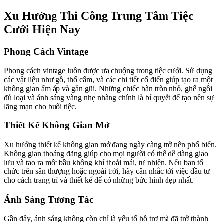
Xu Hướng Thi Công Trung Tâm Tiệc
Cưới Hiện Nay
Phong Cách Vintage
Phong cách vintage luôn được ưa chuộng trong tiệc cưới. Sử dụng
các vật liệu như gỗ, thổ cẩm, và các chi tiết cổ điển giúp tạo ra một
không gian ấm áp và gần gũi. Những chiếc bàn tròn nhỏ, ghế ngồi
đủ loại và ánh sáng vàng nhẹ nhàng chính là bí quyết để tạo nên sự
lãng mạn cho buổi tiệc.
Thiết Kế Không Gian Mở
Xu hướng thiết kế không gian mở đang ngày càng trở nên phổ biến.
Không gian thoáng đãng giúp cho mọi người có thể dễ dàng giao
lưu và tạo ra một bầu không khí thoải mái, tự nhiên. Nếu bạn tổ
chức trên sân thượng hoặc ngoài trời, hãy cân nhắc tới việc đầu tư
cho cách trang trí và thiết kế để có những bức hình đẹp nhất.
Ánh Sáng Tương Tác
Gần đây, ánh sáng không còn chỉ là yếu tố hỗ trợ mà đã trở thành