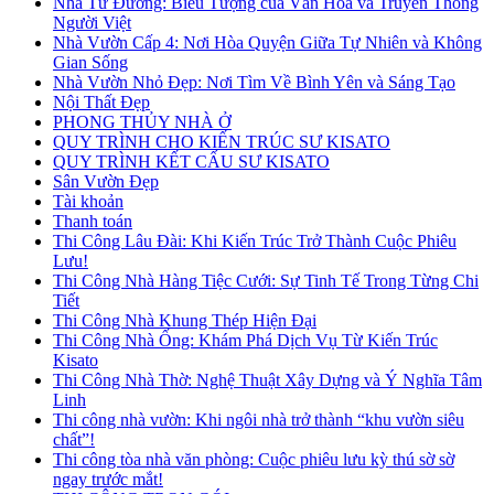
Nhà Từ Đường: Biểu Tượng của Văn Hóa và Truyền Thống
Người Việt
Nhà Vườn Cấp 4: Nơi Hòa Quyện Giữa Tự Nhiên và Không
Gian Sống
Nhà Vườn Nhỏ Đẹp: Nơi Tìm Về Bình Yên và Sáng Tạo
Nội Thất Đẹp
PHONG THỦY NHÀ Ở
QUY TRÌNH CHO KIẾN TRÚC SƯ KISATO
QUY TRÌNH KẾT CẤU SƯ KISATO
Sân Vườn Đẹp
Tài khoản
Thanh toán
Thi Công Lâu Đài: Khi Kiến Trúc Trở Thành Cuộc Phiêu
Lưu!
Thi Công Nhà Hàng Tiệc Cưới: Sự Tinh Tế Trong Từng Chi
Tiết
Thi Công Nhà Khung Thép Hiện Đại
Thi Công Nhà Ống: Khám Phá Dịch Vụ Từ Kiến Trúc
Kisato
Thi Công Nhà Thờ: Nghệ Thuật Xây Dựng và Ý Nghĩa Tâm
Linh
Thi công nhà vườn: Khi ngôi nhà trở thành “khu vườn siêu
chất”!
Thi công tòa nhà văn phòng: Cuộc phiêu lưu kỳ thú sờ sờ
ngay trước mắt!