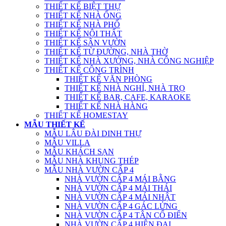
THIẾT KẾ BIỆT THỰ
THIẾT KẾ NHÀ ỐNG
THIẾT KẾ NHÀ PHỐ
THIẾT KẾ NỘI THẤT
THIẾT KẾ SÂN VƯỜN
THIẾT KẾ TỪ ĐƯỜNG, NHÀ THỜ
THIẾT KẾ NHÀ XƯỞNG, NHÀ CÔNG NGHIỆP
THIẾT KẾ CÔNG TRÌNH
THIẾT KẾ VĂN PHÒNG
THIẾT KẾ NHÀ NGHỈ, NHÀ TRỌ
THIẾT KẾ BAR, CAFE, KARAOKE
THIẾT KẾ NHÀ HÀNG
THIẾT KẾ HOMESTAY
MẪU THIẾT KẾ
MẪU LÂU ĐÀI DINH THỰ
MẪU VILLA
MẪU KHÁCH SẠN
MẪU NHÀ KHUNG THÉP
MẪU NHÀ VƯỜN CẤP 4
NHÀ VƯỜN CẤP 4 MÁI BẰNG
NHÀ VƯỜN CẤP 4 MÁI THÁI
NHÀ VƯỜN CẤP 4 MÁI NHẬT
NHÀ VƯỜN CẤP 4 GÁC LỬNG
NHÀ VƯỜN CẤP 4 TÂN CỔ ĐIỂN
NHÀ VƯỜN CẤP 4 HIỆN ĐẠI