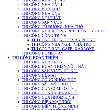
THI CÔNG KHÁCH SẠN
THI CÔNG NHÀ CẤP 4
THI CÔNG BIỆT THỰ
THI CÔNG NHÀ ỐNG
THI CÔNG NỘI THẤT
THI CÔNG SÂN VƯỜN
THI CÔNG TỪ ĐƯỜNG, NHÀ THỜ
THI CÔNG NHÀ XƯỞNG, NHÀ CÔNG NGHIỆP
THI CÔNG CÔNG TRÌNH
THI CÔNG TRỌN GÓI VĂN PHÒNG
THI CÔNG NHÀ NGHỈ, NHÀ TRỌ
THI CÔNG BAR- CAFE- KARAOKE
THI CÔNG HOMESTAY
THI CÔNG HOÀN THIỆN
THI CÔNG NHÀ TRỌN GÓI
THI CÔNG HOÀN THIỆN NỘI THẤT
THI CÔNG SÂN VƯỜN HỒ KOI
THI CÔNG HỆ MÁI
THI CÔNG CỔNG NHÔM ĐÚC
THI CÔNG SẮT MỸ THUẬT
THI CÔNG CỬA COMPOSITE
THI CÔNG CỬA THÉP VÂN GỖ
THI CÔNG CỬA NHÔM KÍNH
THI CÔNG ĐIỆN MẶT TRỜI
THI CÔNG ĐIỆN THÔNG MINH