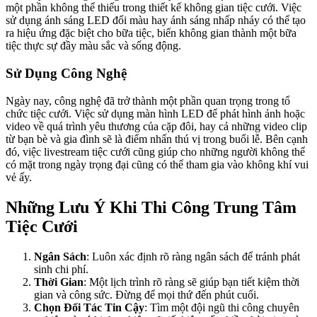
một phần không thể thiếu trong thiết kế không gian tiệc cưới. Việc
sử dụng ánh sáng LED đổi màu hay ánh sáng nhấp nháy có thể tạo
ra hiệu ứng đặc biệt cho bữa tiệc, biến không gian thành một bữa
tiệc thực sự đầy màu sắc và sống động.
Sử Dụng Công Nghệ
Ngày nay, công nghệ đã trở thành một phần quan trọng trong tổ
chức tiệc cưới. Việc sử dụng màn hình LED để phát hình ảnh hoặc
video về quá trình yêu thương của cặp đôi, hay cả những video clip
từ bạn bè và gia đình sẽ là điểm nhấn thú vị trong buổi lễ. Bên cạnh
đó, việc livestream tiệc cưới cũng giúp cho những người không thể
có mặt trong ngày trọng đại cũng có thể tham gia vào không khí vui
vẻ ấy.
Những Lưu Ý Khi Thi Công Trung Tâm
Tiệc Cưới
Ngân Sách
: Luôn xác định rõ ràng ngân sách để tránh phát
sinh chi phí.
Thời Gian
: Một lịch trình rõ ràng sẽ giúp bạn tiết kiệm thời
gian và công sức. Đừng để mọi thứ đến phút cuối.
Chọn Đối Tác Tin Cậy
: Tìm một đội ngũ thi công chuyên