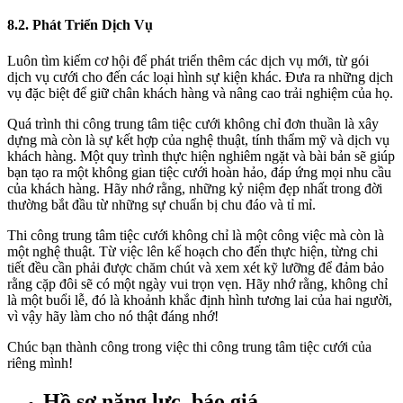
8.2. Phát Triển Dịch Vụ
Luôn tìm kiếm cơ hội để phát triển thêm các dịch vụ mới, từ gói
dịch vụ cưới cho đến các loại hình sự kiện khác. Đưa ra những dịch
vụ đặc biệt để giữ chân khách hàng và nâng cao trải nghiệm của họ.
Quá trình thi công trung tâm tiệc cưới không chỉ đơn thuần là xây
dựng mà còn là sự kết hợp của nghệ thuật, tính thẩm mỹ và dịch vụ
khách hàng. Một quy trình thực hiện nghiêm ngặt và bài bản sẽ giúp
bạn tạo ra một không gian tiệc cưới hoàn hảo, đáp ứng mọi nhu cầu
của khách hàng. Hãy nhớ rằng, những kỷ niệm đẹp nhất trong đời
thường bắt đầu từ những sự chuẩn bị chu đáo và tỉ mỉ.
Thi công trung tâm tiệc cưới không chỉ là một công việc mà còn là
một nghệ thuật. Từ việc lên kế hoạch cho đến thực hiện, từng chi
tiết đều cần phải được chăm chút và xem xét kỹ lưỡng để đảm bảo
rằng cặp đôi sẽ có một ngày vui trọn vẹn. Hãy nhớ rằng, không chỉ
là một buổi lễ, đó là khoảnh khắc định hình tương lai của hai người,
vì vậy hãy làm cho nó thật đáng nhớ!
Chúc bạn thành công trong việc thi công trung tâm tiệc cưới của
riêng mình!
Hồ sơ năng lực, báo giá