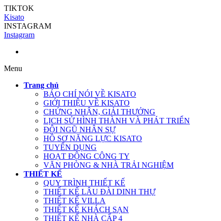
TIKTOK
Kisato
INSTAGRAM
Instagram
Menu
Trang chủ
BÁO CHÍ NÓI VỀ KISATO
GIỚI THIỆU VỀ KISATO
CHỨNG NHẬN, GIẢI THƯỞNG
LỊCH SỬ HÌNH THÀNH VÀ PHÁT TRIỂN
ĐỘI NGŨ NHÂN SỰ
HỒ SƠ NĂNG LỰC KISATO
TUYỂN DỤNG
HOẠT ĐỘNG CÔNG TY
VĂN PHÒNG & NHÀ TRẢI NGHIỆM
THIẾT KẾ
QUY TRÌNH THIẾT KẾ
THIẾT KẾ LÂU ĐÀI DINH THỰ
THIẾT KẾ VILLA
THIẾT KẾ KHÁCH SẠN
THIẾT KẾ NHÀ CẤP 4