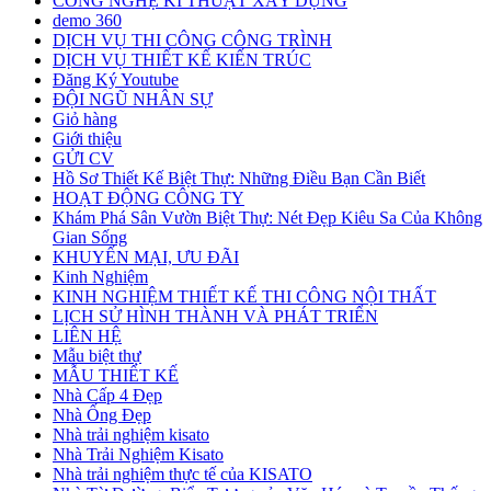
CÔNG NGHỆ KĨ THUẬT XÂY DỰNG
demo 360
DỊCH VỤ THI CÔNG CÔNG TRÌNH
DỊCH VỤ THIẾT KẾ KIẾN TRÚC
Đăng Ký Youtube
ĐỘI NGŨ NHÂN SỰ
Giỏ hàng
Giới thiệu
GỬI CV
Hồ Sơ Thiết Kế Biệt Thự: Những Điều Bạn Cần Biết
HOẠT ĐỘNG CÔNG TY
Khám Phá Sân Vườn Biệt Thự: Nét Đẹp Kiêu Sa Của Không
Gian Sống
KHUYẾN MẠI, ƯU ĐÃI
Kinh Nghiệm
KINH NGHIỆM THIẾT KẾ THI CÔNG NỘI THẤT
LỊCH SỬ HÌNH THÀNH VÀ PHÁT TRIỂN
LIÊN HỆ
Mẫu biệt thự
MẪU THIẾT KẾ
Nhà Cấp 4 Đẹp
Nhà Ống Đẹp
Nhà trải nghiệm kisato
Nhà Trải Nghiệm Kisato
Nhà trải nghiệm thực tế của KISATO