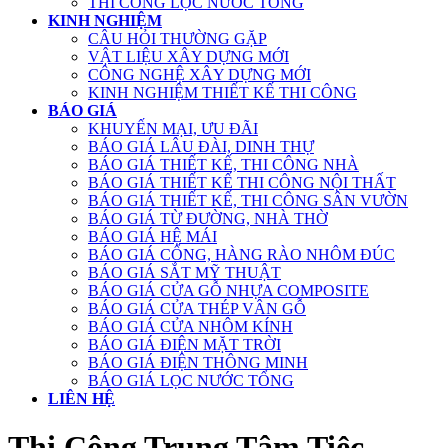
THI CÔNG LỌC NƯỚC TỔNG
KINH NGHIỆM
CÂU HỎI THƯỜNG GẶP
VẬT LIỆU XÂY DỰNG MỚI
CÔNG NGHỆ XÂY DỰNG MỚI
KINH NGHIỆM THIẾT KẾ THI CÔNG
BÁO GIÁ
KHUYẾN MẠI, ƯU ĐÃI
BÁO GIÁ LÂU ĐÀI, DINH THỰ
BÁO GIÁ THIẾT KẾ, THI CÔNG NHÀ
BÁO GIÁ THIẾT KẾ THI CÔNG NỘI THẤT
BÁO GIÁ THIẾT KẾ, THI CÔNG SÂN VƯỜN
BÁO GIÁ TỪ ĐƯỜNG, NHÀ THỜ
BÁO GIÁ HỆ MÁI
BÁO GIÁ CỔNG, HÀNG RÀO NHÔM ĐÚC
BÁO GIÁ SẮT MỸ THUẬT
BÁO GIÁ CỬA GỖ NHỰA COMPOSITE
BÁO GIÁ CỬA THÉP VÂN GỖ
BÁO GIÁ CỬA NHÔM KÍNH
BÁO GIÁ ĐIỆN MẶT TRỜI
BÁO GIÁ ĐIỆN THÔNG MINH
BÁO GIÁ LỌC NƯỚC TỔNG
LIÊN HỆ
Thi Công Trung Tâm Tiệc