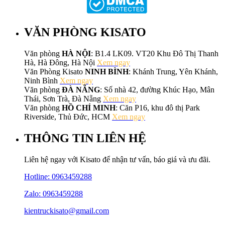
VĂN PHÒNG KISATO
Văn phòng
HÀ NỘI
: B1.4 LK09. VT20 Khu Đô Thị Thanh
Hà, Hà Đông, Hà Nội
Xem ngay
Văn Phòng Kisato
NINH BÌNH
: Khánh Trung, Yên Khánh,
Ninh Bình
Xem ngay
Văn phòng
ĐÀ NẴNG
: Số nhà 42, đường Khúc Hạo, Mân
Thái, Sơn Trà, Đà Nẵng
Xem ngay
Văn phòng
HỒ CHÍ MINH
: Căn P16, khu đô thị Park
Riverside, Thủ Đức, HCM
Xem ngay
THÔNG TIN LIÊN HỆ
Liên hệ ngay với Kisato để nhận tư vấn, báo giá và ưu đãi.
Hotline:
0963459288
Zalo: 0963459288
kientruckisato@gmail.com