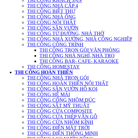
THI CÔNG KHÁCH SẠN
THI CÔNG NHÀ CẤP 4
THI CÔNG BIỆT THỰ
THI CÔNG NHÀ ỐNG
THI CÔNG NỘI THẤT
THI CÔNG SÂN VƯỜN
THI CÔNG TỪ ĐƯỜNG, NHÀ THỜ
THI CÔNG NHÀ XƯỞNG, NHÀ CÔNG NGHIỆP
THI CÔNG CÔNG TRÌNH
THI CÔNG TRỌN GÓI VĂN PHÒNG
THI CÔNG NHÀ NGHỈ, NHÀ TRỌ
THI CÔNG BAR- CAFE- KARAOKE
THI CÔNG HOMESTAY
THI CÔNG HOÀN THIỆN
THI CÔNG NHÀ TRỌN GÓI
THI CÔNG HOÀN THIỆN NỘI THẤT
THI CÔNG SÂN VƯỜN HỒ KOI
THI CÔNG HỆ MÁI
THI CÔNG CỔNG NHÔM ĐÚC
THI CÔNG SẮT MỸ THUẬT
THI CÔNG CỬA COMPOSITE
THI CÔNG CỬA THÉP VÂN GỖ
THI CÔNG CỬA NHÔM KÍNH
THI CÔNG ĐIỆN MẶT TRỜI
THI CÔNG ĐIỆN THÔNG MINH