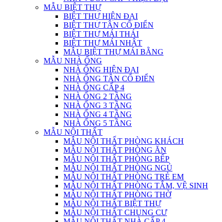
MẪU BIỆT THỰ
BIỆT THỰ HIỆN ĐẠI
BIỆT THỰ TÂN CỔ ĐIỂN
BIỆT THỰ MÁI THÁI
BIỆT THỰ MÁI NHẬT
MẪU BIỆT THỰ MÁI BẰNG
MẪU NHÀ ỐNG
NHÀ ỐNG HIỆN ĐẠI
NHÀ ỐNG TÂN CỔ ĐIỂN
NHÀ ỐNG CẤP 4
NHÀ ỐNG 2 TẦNG
NHÀ ỐNG 3 TẦNG
NHÀ ỐNG 4 TẦNG
NHÀ ỐNG 5 TẦNG
MẪU NỘI THẤT
MẪU NỘI THẤT PHÒNG KHÁCH
MẪU NỘI THẤT PHÒNG ĂN
MẪU NỘI THẤT PHÒNG BẾP
MẪU NỘI THẤT PHÒNG NGỦ
MẪU NỘI THẤT PHÒNG TRẺ EM
MẪU NỘI THẤT PHÒNG TẮM, VỆ SINH
MẪU NỘI THẤT PHÒNG THỜ
MẪU NỘI THẤT BIỆT THỰ
MẪU NỘI THẤT CHUNG CƯ
MẪU NỘI THẤT NHÀ CẤP 4