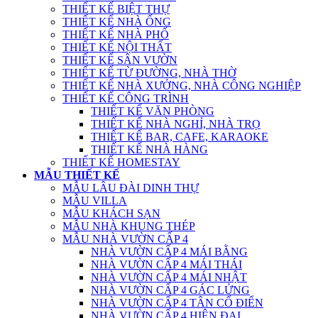
THIẾT KẾ BIỆT THỰ
THIẾT KẾ NHÀ ỐNG
THIẾT KẾ NHÀ PHỐ
THIẾT KẾ NỘI THẤT
THIẾT KẾ SÂN VƯỜN
THIẾT KẾ TỪ ĐƯỜNG, NHÀ THỜ
THIẾT KẾ NHÀ XƯỞNG, NHÀ CÔNG NGHIỆP
THIẾT KẾ CÔNG TRÌNH
THIẾT KẾ VĂN PHÒNG
THIẾT KẾ NHÀ NGHỈ, NHÀ TRỌ
THIẾT KẾ BAR, CAFE, KARAOKE
THIẾT KẾ NHÀ HÀNG
THIẾT KẾ HOMESTAY
MẪU THIẾT KẾ
MẪU LÂU ĐÀI DINH THỰ
MẪU VILLA
MẪU KHÁCH SẠN
MẪU NHÀ KHUNG THÉP
MẪU NHÀ VƯỜN CẤP 4
NHÀ VƯỜN CẤP 4 MÁI BẰNG
NHÀ VƯỜN CẤP 4 MÁI THÁI
NHÀ VƯỜN CẤP 4 MÁI NHẬT
NHÀ VƯỜN CẤP 4 GÁC LỬNG
NHÀ VƯỜN CẤP 4 TÂN CỔ ĐIỂN
NHÀ VƯỜN CẤP 4 HIỆN ĐẠI