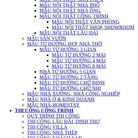
MẪU NỘI THẤT NHÀ PHỐ
MẪU NỘI THẤT NHÀ ỐNG
MẪU NỘI THẤT CÔNG TRÌNH
MẪU NỘI THẤT VĂN PHÒNG
MẪU NỘI THẤT SHOP, SHOWROOM
MẪU NỘI THẤT LÂU ĐÀI
MẪU SÂN VƯỜN
MẪU TỪ ĐƯỜNG ĐẸP, NHÀ THỜ
MẪU TỪ ĐƯỜNG 3 GIAN
MẪU TỪ ĐƯỜNG 2 MÁI
MẪU TỪ ĐƯỜNG 4 MÁI
MẪU TỪ ĐƯỜNG 8 MÁI
NHÀ TỪ ĐƯỜNG 5 GIAN
MẪU TỪ ĐƯỜNG 2 TẦNG
MẪU TỪ ĐƯỜNG CHỮ ĐINH
MẪU TỪ ĐƯỜNG CHỮ NHỊ
MẪU NHÀ XƯỞNG, NHÀ CÔNG NGHIỆP
MẪU NHÀ Ở & KINH DOANH
MẪU NHÀ HOMESTAY
THI CÔNG CÔNG TRÌNH
QUY TRÌNH THI CÔNG
THI CÔNG LÂU ĐÀI, DINH THỰ
THI CÔNG VILLA
THI CÔNG NHÀ THÉP