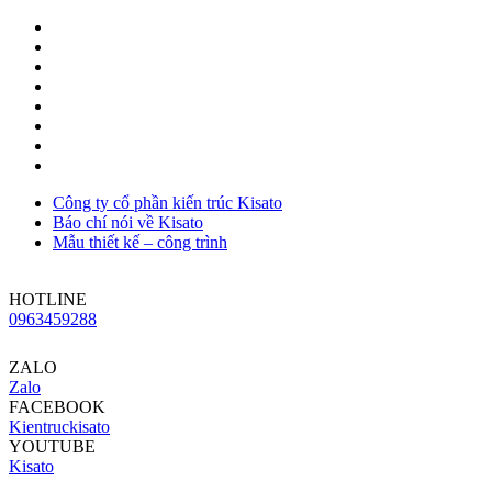
Công ty cổ phần kiến trúc Kisato
Báo chí nói về Kisato
Mẫu thiết kế – công trình
HOTLINE
0963459288
ZALO
Zalo
FACEBOOK
Kientruckisato
YOUTUBE
Kisato