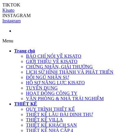
TIKTOK
Kisato
INSTAGRAM
Instagram
Menu
Trang chủ
BÁO CHÍ NÓI VỀ KISATO
GIỚI THIỆU VỀ KISATO
CHỨNG NHẬN, GIẢI THƯỞNG
LỊCH SỬ HÌNH THÀNH VÀ PHÁT TRIỂN
ĐỘI NGŨ NHÂN SỰ
HỒ SƠ NĂNG LỰC KISATO
TUYỂN DỤNG
HOẠT ĐỘNG CÔNG TY
VĂN PHÒNG & NHÀ TRẢI NGHIỆM
THIẾT KẾ
QUY TRÌNH THIẾT KẾ
THIẾT KẾ LÂU ĐÀI DINH THỰ
THIẾT KẾ VILLA
THIẾT KẾ KHÁCH SẠN
THIẾT KẾ NHÀ CẤP 4