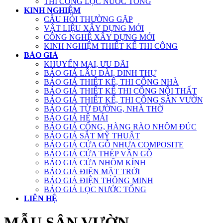
THI CÔNG LỌC NƯỚC TỔNG
KINH NGHIỆM
CÂU HỎI THƯỜNG GẶP
VẬT LIỆU XÂY DỰNG MỚI
CÔNG NGHỆ XÂY DỰNG MỚI
KINH NGHIỆM THIẾT KẾ THI CÔNG
BÁO GIÁ
KHUYẾN MẠI, ƯU ĐÃI
BÁO GIÁ LÂU ĐÀI, DINH THỰ
BÁO GIÁ THIẾT KẾ, THI CÔNG NHÀ
BÁO GIÁ THIẾT KẾ THI CÔNG NỘI THẤT
BÁO GIÁ THIẾT KẾ, THI CÔNG SÂN VƯỜN
BÁO GIÁ TỪ ĐƯỜNG, NHÀ THỜ
BÁO GIÁ HỆ MÁI
BÁO GIÁ CỔNG, HÀNG RÀO NHÔM ĐÚC
BÁO GIÁ SẮT MỸ THUẬT
BÁO GIÁ CỬA GỖ NHỰA COMPOSITE
BÁO GIÁ CỬA THÉP VÂN GỖ
BÁO GIÁ CỬA NHÔM KÍNH
BÁO GIÁ ĐIỆN MẶT TRỜI
BÁO GIÁ ĐIỆN THÔNG MINH
BÁO GIÁ LỌC NƯỚC TỔNG
LIÊN HỆ
MẪU SÂN VƯỜN