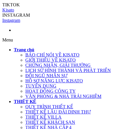
TIKTOK
Kisato
INSTAGRAM
Instagram
Menu
Trang chủ
BÁO CHÍ NÓI VỀ KISATO
GIỚI THIỆU VỀ KISATO
CHỨNG NHẬN, GIẢI THƯỞNG
LỊCH SỬ HÌNH THÀNH VÀ PHÁT TRIỂN
ĐỘI NGŨ NHÂN SỰ
HỒ SƠ NĂNG LỰC KISATO
TUYỂN DỤNG
HOẠT ĐỘNG CÔNG TY
VĂN PHÒNG & NHÀ TRẢI NGHIỆM
THIẾT KẾ
QUY TRÌNH THIẾT KẾ
THIẾT KẾ LÂU ĐÀI DINH THỰ
THIẾT KẾ VILLA
THIẾT KẾ KHÁCH SẠN
THIẾT KẾ NHÀ CẤP 4