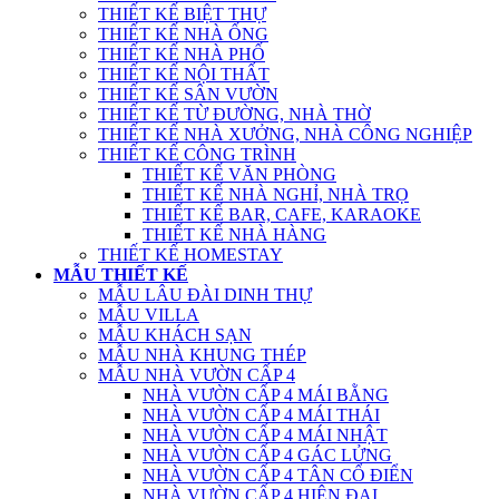
THIẾT KẾ BIỆT THỰ
THIẾT KẾ NHÀ ỐNG
THIẾT KẾ NHÀ PHỐ
THIẾT KẾ NỘI THẤT
THIẾT KẾ SÂN VƯỜN
THIẾT KẾ TỪ ĐƯỜNG, NHÀ THỜ
THIẾT KẾ NHÀ XƯỞNG, NHÀ CÔNG NGHIỆP
THIẾT KẾ CÔNG TRÌNH
THIẾT KẾ VĂN PHÒNG
THIẾT KẾ NHÀ NGHỈ, NHÀ TRỌ
THIẾT KẾ BAR, CAFE, KARAOKE
THIẾT KẾ NHÀ HÀNG
THIẾT KẾ HOMESTAY
MẪU THIẾT KẾ
MẪU LÂU ĐÀI DINH THỰ
MẪU VILLA
MẪU KHÁCH SẠN
MẪU NHÀ KHUNG THÉP
MẪU NHÀ VƯỜN CẤP 4
NHÀ VƯỜN CẤP 4 MÁI BẰNG
NHÀ VƯỜN CẤP 4 MÁI THÁI
NHÀ VƯỜN CẤP 4 MÁI NHẬT
NHÀ VƯỜN CẤP 4 GÁC LỬNG
NHÀ VƯỜN CẤP 4 TÂN CỔ ĐIỂN
NHÀ VƯỜN CẤP 4 HIỆN ĐẠI