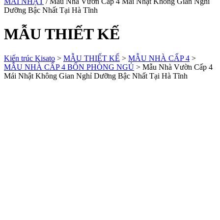
MÁI NHẬT
/ Mẫu Nhà Vườn Cấp 4 Mái Nhật Không Gian Nghỉ
Dưỡng Bậc Nhất Tại Hà Tĩnh
MẪU THIẾT KẾ
Kiến trúc Kisato
>
MẪU THIẾT KẾ
>
MẪU NHÀ CẤP 4
>
MẪU NHÀ CẤP 4 BỐN PHÒNG NGỦ
>
Mẫu Nhà Vườn Cấp 4
Mái Nhật Không Gian Nghỉ Dưỡng Bậc Nhất Tại Hà Tĩnh