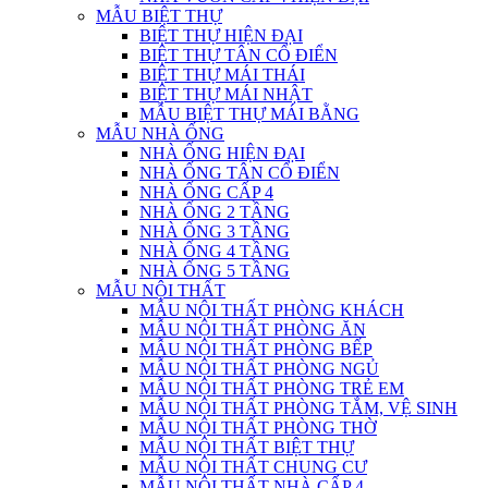
MẪU BIỆT THỰ
BIỆT THỰ HIỆN ĐẠI
BIỆT THỰ TÂN CỔ ĐIỂN
BIỆT THỰ MÁI THÁI
BIỆT THỰ MÁI NHẬT
MẪU BIỆT THỰ MÁI BẰNG
MẪU NHÀ ỐNG
NHÀ ỐNG HIỆN ĐẠI
NHÀ ỐNG TÂN CỔ ĐIỂN
NHÀ ỐNG CẤP 4
NHÀ ỐNG 2 TẦNG
NHÀ ỐNG 3 TẦNG
NHÀ ỐNG 4 TẦNG
NHÀ ỐNG 5 TẦNG
MẪU NỘI THẤT
MẪU NỘI THẤT PHÒNG KHÁCH
MẪU NỘI THẤT PHÒNG ĂN
MẪU NỘI THẤT PHÒNG BẾP
MẪU NỘI THẤT PHÒNG NGỦ
MẪU NỘI THẤT PHÒNG TRẺ EM
MẪU NỘI THẤT PHÒNG TẮM, VỆ SINH
MẪU NỘI THẤT PHÒNG THỜ
MẪU NỘI THẤT BIỆT THỰ
MẪU NỘI THẤT CHUNG CƯ
MẪU NỘI THẤT NHÀ CẤP 4