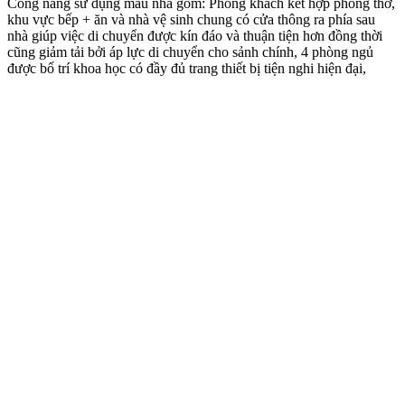
Công năng sử dụng mẫu nhà gồm: Phòng khách kết hợp phòng thờ,
khu vực bếp + ăn và nhà vệ sinh chung có cửa thông ra phía sau
nhà giúp việc di chuyển được kín đáo và thuận tiện hơn đồng thời
cũng giảm tải bởi áp lực di chuyển cho sảnh chính, 4 phòng ngủ
được bố trí khoa học có đầy đủ trang thiết bị tiện nghi hiện đại,