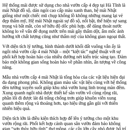
Hệ thống mái được sử dụng cho nhà vườn cấp 4 đẹp tại Hà Tĩnh là
mái Nhật đồ sộ, dán ngói cao cấp màu xanh than, hệ mái Nhật
giống như một chiếc mũ chụp khổng lồ không những mang lại vẻ
đẹp thẩm mỹ, Hệ mái Nhật ngoài sự đồ sộ, nổi bật, thể hiện sự sang
trọng và bắt mắt, còn sở hữu độ dốc phù hợp, dễ dàng thoát nước
không lo về vấn đề đọng nước trên mái gây thấm dột, ẩm mốc ảnh
hưởng tới chất lượng cũng như thẩm mỹ của không gian ngoại thất.
Với diện tích lý tưởng, hình thành dưới khối đất vuông vắn ấy là
ngôi nhà vườn cấp 4 mái Nhật – một “kiệt tác” nghệ thuật với sự
phối kết hợp hoàn hảo của nhiều đường nét kiến trúc sáng tạo. Đảm
bảo một không gian sống hoàn hảo về phần nhìn, ấn tượng về công
năng.
Mẫu nhà vườn cấp 4 mái Nhật là tổng hòa của các vật liệu hiện đại
đa dạng phong phú. Không gian màu sắc vật liệu cùng với hệ thống
đèn tường xuyên suốt giúp khu nhà vườn lung linh trong màn đêm.
Xung quanh ngôi nhà được thiết kế sân vườn vô cùng rộng rãi,
phần lối đi được lát đá trắng chống trơn giúp khuôn viên xung
quanh thêm rộng và thoáng hơn, tạo hiệu ứng gần gũi với thiên
nhiên hiệu quả.
Diện tích lớn là điều kiện thích hợp để lên ý tưởng cho một khu
vườn rộng rãi. Phối kết hợp cảnh quan sân vườn đảm bảo không
gian “sơn thủy hữu tình” thơ mộng, các cây lớn cây nhỏ được bố trí