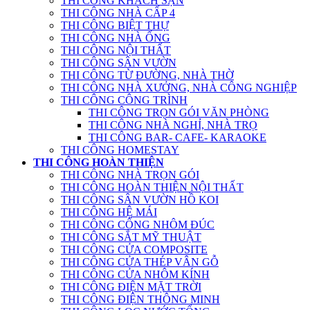
THI CÔNG KHÁCH SẠN
THI CÔNG NHÀ CẤP 4
THI CÔNG BIỆT THỰ
THI CÔNG NHÀ ỐNG
THI CÔNG NỘI THẤT
THI CÔNG SÂN VƯỜN
THI CÔNG TỪ ĐƯỜNG, NHÀ THỜ
THI CÔNG NHÀ XƯỞNG, NHÀ CÔNG NGHIỆP
THI CÔNG CÔNG TRÌNH
THI CÔNG TRỌN GÓI VĂN PHÒNG
THI CÔNG NHÀ NGHỈ, NHÀ TRỌ
THI CÔNG BAR- CAFE- KARAOKE
THI CÔNG HOMESTAY
THI CÔNG HOÀN THIỆN
THI CÔNG NHÀ TRỌN GÓI
THI CÔNG HOÀN THIỆN NỘI THẤT
THI CÔNG SÂN VƯỜN HỒ KOI
THI CÔNG HỆ MÁI
THI CÔNG CỔNG NHÔM ĐÚC
THI CÔNG SẮT MỸ THUẬT
THI CÔNG CỬA COMPOSITE
THI CÔNG CỬA THÉP VÂN GỖ
THI CÔNG CỬA NHÔM KÍNH
THI CÔNG ĐIỆN MẶT TRỜI
THI CÔNG ĐIỆN THÔNG MINH