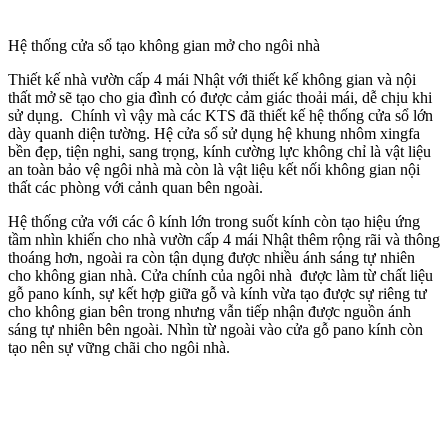
Hệ thống cửa sổ tạo không gian mở cho ngôi nhà
Thiết kế nhà vườn cấp 4 mái Nhật với thiết kế không gian và nội
thất mở sẽ tạo cho gia đình có được cảm giác thoải mái, dễ chịu khi
sử dụng. Chính vì vậy mà các KTS đã thiết kế hệ thống cửa sổ lớn
dày quanh diện tường. Hệ cửa sổ sử dụng hệ khung nhôm xingfa
bền đẹp, tiện nghi, sang trọng, kính cường lực không chỉ là vật liệu
an toàn bảo vệ ngôi nhà mà còn là vật liệu kết nối không gian nội
thất các phòng với cảnh quan bên ngoài.
Hệ thống cửa với các ô kính lớn trong suốt kính còn tạo hiệu ứng
tầm nhìn khiến cho nhà vườn cấp 4 mái Nhật thêm rộng rãi và thông
thoáng hơn, ngoài ra còn tận dụng được nhiều ánh sáng tự nhiên
cho không gian nhà. Cửa chính của ngôi nhà được làm từ chất liệu
gỗ pano kính, sự kết hợp giữa gỗ và kính vừa tạo được sự riêng tư
cho không gian bên trong nhưng vẫn tiếp nhận được nguồn ánh
sáng tự nhiên bên ngoài. Nhìn từ ngoài vào cửa gỗ pano kính còn
tạo nên sự vững chãi cho ngôi nhà.