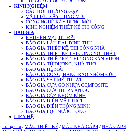
THI CÔNG LỌC NƯỚC TỔNG
KINH NGHIỆM
CÂU HỎI THƯỜNG GẶP
VẬT LIỆU XÂY DỰNG MỚI
CÔNG NGHỆ XÂY DỰNG MỚI
KINH NGHIỆM THIẾT KẾ THI CÔNG
BÁO GIÁ
KHUYẾN MẠI, ƯU ĐÃI
BÁO GIÁ LÂU ĐÀI, DINH THỰ
BÁO GIÁ THIẾT KẾ, THI CÔNG NHÀ
BÁO GIÁ THIẾT KẾ THI CÔNG NỘI THẤT
BÁO GIÁ THIẾT KẾ, THI CÔNG SÂN VƯỜN
BÁO GIÁ TỪ ĐƯỜNG, NHÀ THỜ
BÁO GIÁ HỆ MÁI
BÁO GIÁ CỔNG, HÀNG RÀO NHÔM ĐÚC
BÁO GIÁ SẮT MỸ THUẬT
BÁO GIÁ CỬA GỖ NHỰA COMPOSITE
BÁO GIÁ CỬA THÉP VÂN GỖ
BÁO GIÁ CỬA NHÔM KÍNH
BÁO GIÁ ĐIỆN MẶT TRỜI
BÁO GIÁ ĐIỆN THÔNG MINH
BÁO GIÁ LỌC NƯỚC TỔNG
LIÊN HỆ
Trang chủ
/
MẪU THIẾT KẾ
/
MẪU NHÀ CẤP 4
/
NHÀ CẤP 4