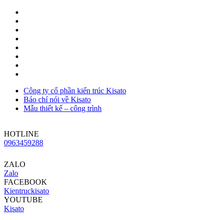
Công ty cổ phần kiến trúc Kisato
Báo chí nói về Kisato
Mẫu thiết kế – công trình
HOTLINE
0963459288
ZALO
Zalo
FACEBOOK
Kientruckisato
YOUTUBE
Kisato