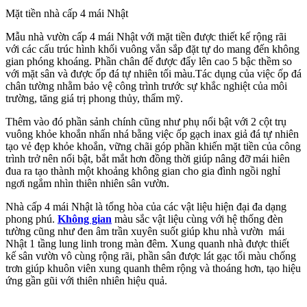
Mặt tiền nhà cấp 4 mái Nhật
Mẫu nhà vườn cấp 4 mái Nhật với mặt tiền được thiết kế rộng rãi
với các cấu trúc hình khối vuông vắn sắp đặt tự do mang đến không
gian phóng khoáng. Phần chân đế được đẩy lên cao 5 bậc thềm so
với mặt sân và được ốp đá tự nhiên tối màu.Tác dụng của việc ốp đá
chân tường nhằm bảo vệ công trình trước sự khắc nghiệt của môi
trường, tăng giá trị phong thủy, thẩm mỹ.
Thêm vào đó phần sảnh chính cũng như phụ nổi bật với 2 cột trụ
vuông khỏe khoắn nhấn nhá bằng việc ốp gạch inax giả đá tự nhiên
tạo vẻ đẹp khỏe khoắn, vững chãi góp phần khiến mặt tiền của công
trình trở nên nổi bật, bắt mắt hơn đồng thời giúp nâng đỡ mái hiên
đua ra tạo thành một khoảng không gian cho gia đình ngồi nghỉ
ngơi ngắm nhìn thiên nhiên sân vườn.
Nhà cấp 4 mái Nhật là tổng hòa của các vật liệu hiện đại đa dạng
phong phú.
Không gian
màu sắc vật liệu cùng với hệ thống đèn
tường cũng như đen âm trần xuyên suốt giúp khu nhà vườn mái
Nhật 1 tầng lung linh trong màn đêm. Xung quanh nhà được thiết
kế sân vườn vô cùng rộng rãi, phần sân được lát gạc tối màu chống
trơn giúp khuôn viên xung quanh thêm rộng và thoáng hơn, tạo hiệu
ứng gần gũi với thiên nhiên hiệu quả.