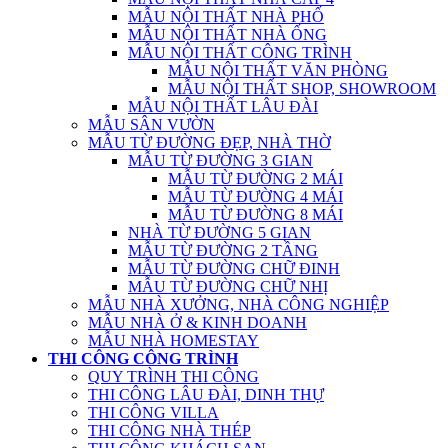
MẪU NỘI THẤT NHÀ PHỐ
MẪU NỘI THẤT NHÀ ỐNG
MẪU NỘI THẤT CÔNG TRÌNH
MẪU NỘI THẤT VĂN PHÒNG
MẪU NỘI THẤT SHOP, SHOWROOM
MẪU NỘI THẤT LÂU ĐÀI
MẪU SÂN VƯỜN
MẪU TỪ ĐƯỜNG ĐẸP, NHÀ THỜ
MẪU TỪ ĐƯỜNG 3 GIAN
MẪU TỪ ĐƯỜNG 2 MÁI
MẪU TỪ ĐƯỜNG 4 MÁI
MẪU TỪ ĐƯỜNG 8 MÁI
NHÀ TỪ ĐƯỜNG 5 GIAN
MẪU TỪ ĐƯỜNG 2 TẦNG
MẪU TỪ ĐƯỜNG CHỮ ĐINH
MẪU TỪ ĐƯỜNG CHỮ NHỊ
MẪU NHÀ XƯỞNG, NHÀ CÔNG NGHIỆP
MẪU NHÀ Ở & KINH DOANH
MẪU NHÀ HOMESTAY
THI CÔNG CÔNG TRÌNH
QUY TRÌNH THI CÔNG
THI CÔNG LÂU ĐÀI, DINH THỰ
THI CÔNG VILLA
THI CÔNG NHÀ THÉP