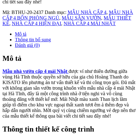
chi tiết sau đây nhé!
Mã:
BTHU-20-2437
Danh mục:
MẪU NHÀ CẤP 4
,
MẪU NHÀ
CẤP 4 BỐN PHÒNG NGỦ
,
MẪU SÂN VƯỜN
,
MẪU THIẾT
KẾ
,
NHÀ CẤP 4 HIỆN ĐẠI
,
NHÀ CẤP 4 MÁI NHẬT
Mô tả
Thông tin bổ sung
Đánh giá (0)
Mô tả
Mẫu nhà vườn cấp 4 mái Nhật
được ví như thiên đường giữa
vùng Hà Tĩnh thuộc quyền sở hữu của gia chủ Hoàng Thanh do
KISATO lên phương án tư vấn thiết kế và thi công trọn gói. Đã mắt
với không gian sân vườn trong khuôn viên mẫu nhà cấp 4 mái Nhật
tại Hà Tĩnh, đây là một công trình nhà ở tiện nghi và vô cùng
thoáng đãng với thiết kế mở. Mái Nhật màu xanh Than lịch lãm
giúp tô điểm cho khu vực ngoại thất xanh tươi êm ả thêm đẹp và
hấp dẫn người nhìn. Mời quý vị cùng chiêm ngưỡng vẻ đẹp nên thơ
của mẫu thiết kế thông qua bài viết chi tiết sau đây nhé!
Thông tin thiết kế công trình