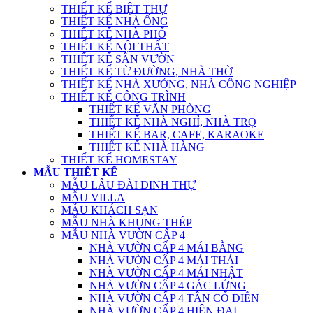
THIẾT KẾ BIỆT THỰ
THIẾT KẾ NHÀ ỐNG
THIẾT KẾ NHÀ PHỐ
THIẾT KẾ NỘI THẤT
THIẾT KẾ SÂN VƯỜN
THIẾT KẾ TỪ ĐƯỜNG, NHÀ THỜ
THIẾT KẾ NHÀ XƯỞNG, NHÀ CÔNG NGHIỆP
THIẾT KẾ CÔNG TRÌNH
THIẾT KẾ VĂN PHÒNG
THIẾT KẾ NHÀ NGHỈ, NHÀ TRỌ
THIẾT KẾ BAR, CAFE, KARAOKE
THIẾT KẾ NHÀ HÀNG
THIẾT KẾ HOMESTAY
MẪU THIẾT KẾ
MẪU LÂU ĐÀI DINH THỰ
MẪU VILLA
MẪU KHÁCH SẠN
MẪU NHÀ KHUNG THÉP
MẪU NHÀ VƯỜN CẤP 4
NHÀ VƯỜN CẤP 4 MÁI BẰNG
NHÀ VƯỜN CẤP 4 MÁI THÁI
NHÀ VƯỜN CẤP 4 MÁI NHẬT
NHÀ VƯỜN CẤP 4 GÁC LỬNG
NHÀ VƯỜN CẤP 4 TÂN CỔ ĐIỂN
NHÀ VƯỜN CẤP 4 HIỆN ĐẠI