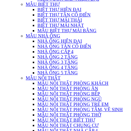
MẪU BIỆT THỰ
BIỆT THỰ HIỆN ĐẠI
BIỆT THỰ TÂN CỔ ĐIỂN
BIỆT THỰ MÁI THÁI
BIỆT THỰ MÁI NHẬT
MẪU BIỆT THỰ MÁI BẰNG
MẪU NHÀ ỐNG
NHÀ ỐNG HIỆN ĐẠI
NHÀ ỐNG TÂN CỔ ĐIỂN
NHÀ ỐNG CẤP 4
NHÀ ỐNG 2 TẦNG
NHÀ ỐNG 3 TẦNG
NHÀ ỐNG 4 TẦNG
NHÀ ỐNG 5 TẦNG
MẪU NỘI THẤT
MẪU NỘI THẤT PHÒNG KHÁCH
MẪU NỘI THẤT PHÒNG ĂN
MẪU NỘI THẤT PHÒNG BẾP
MẪU NỘI THẤT PHÒNG NGỦ
MẪU NỘI THẤT PHÒNG TRẺ EM
MẪU NỘI THẤT PHÒNG TẮM, VỆ SINH
MẪU NỘI THẤT PHÒNG THỜ
MẪU NỘI THẤT BIỆT THỰ
MẪU NỘI THẤT CHUNG CƯ
MẪU NỘI THẤT NHÀ CẤP 4