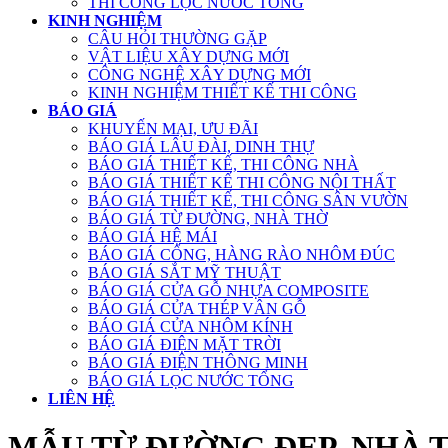
THI CÔNG LỌC NƯỚC TỔNG
KINH NGHIỆM
CÂU HỎI THƯỜNG GẶP
VẬT LIỆU XÂY DỰNG MỚI
CÔNG NGHỆ XÂY DỰNG MỚI
KINH NGHIỆM THIẾT KẾ THI CÔNG
BÁO GIÁ
KHUYẾN MẠI, ƯU ĐÃI
BÁO GIÁ LÂU ĐÀI, DINH THỰ
BÁO GIÁ THIẾT KẾ, THI CÔNG NHÀ
BÁO GIÁ THIẾT KẾ THI CÔNG NỘI THẤT
BÁO GIÁ THIẾT KẾ, THI CÔNG SÂN VƯỜN
BÁO GIÁ TỪ ĐƯỜNG, NHÀ THỜ
BÁO GIÁ HỆ MÁI
BÁO GIÁ CỔNG, HÀNG RÀO NHÔM ĐÚC
BÁO GIÁ SẮT MỸ THUẬT
BÁO GIÁ CỬA GỖ NHỰA COMPOSITE
BÁO GIÁ CỬA THÉP VÂN GỖ
BÁO GIÁ CỬA NHÔM KÍNH
BÁO GIÁ ĐIỆN MẶT TRỜI
BÁO GIÁ ĐIỆN THÔNG MINH
BÁO GIÁ LỌC NƯỚC TỔNG
LIÊN HỆ
MẪU TỪ ĐƯỜNG ĐẸP, NHÀ 