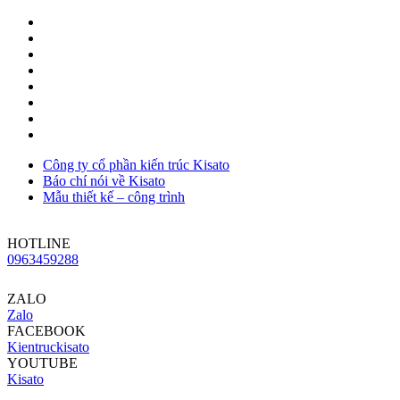
Công ty cổ phần kiến trúc Kisato
Báo chí nói về Kisato
Mẫu thiết kế – công trình
HOTLINE
0963459288
ZALO
Zalo
FACEBOOK
Kientruckisato
YOUTUBE
Kisato