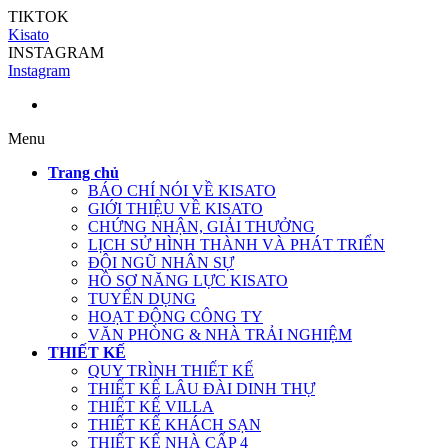
TIKTOK
Kisato
INSTAGRAM
Instagram
Menu
Trang chủ
BÁO CHÍ NÓI VỀ KISATO
GIỚI THIỆU VỀ KISATO
CHỨNG NHẬN, GIẢI THƯỞNG
LỊCH SỬ HÌNH THÀNH VÀ PHÁT TRIỂN
ĐỘI NGŨ NHÂN SỰ
HỒ SƠ NĂNG LỰC KISATO
TUYỂN DỤNG
HOẠT ĐỘNG CÔNG TY
VĂN PHÒNG & NHÀ TRẢI NGHIỆM
THIẾT KẾ
QUY TRÌNH THIẾT KẾ
THIẾT KẾ LÂU ĐÀI DINH THỰ
THIẾT KẾ VILLA
THIẾT KẾ KHÁCH SẠN
THIẾT KẾ NHÀ CẤP 4