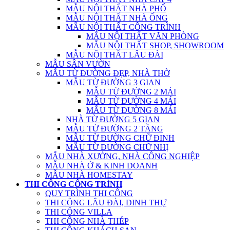
MẪU NỘI THẤT NHÀ PHỐ
MẪU NỘI THẤT NHÀ ỐNG
MẪU NỘI THẤT CÔNG TRÌNH
MẪU NỘI THẤT VĂN PHÒNG
MẪU NỘI THẤT SHOP, SHOWROOM
MẪU NỘI THẤT LÂU ĐÀI
MẪU SÂN VƯỜN
MẪU TỪ ĐƯỜNG ĐẸP, NHÀ THỜ
MẪU TỪ ĐƯỜNG 3 GIAN
MẪU TỪ ĐƯỜNG 2 MÁI
MẪU TỪ ĐƯỜNG 4 MÁI
MẪU TỪ ĐƯỜNG 8 MÁI
NHÀ TỪ ĐƯỜNG 5 GIAN
MẪU TỪ ĐƯỜNG 2 TẦNG
MẪU TỪ ĐƯỜNG CHỮ ĐINH
MẪU TỪ ĐƯỜNG CHỮ NHỊ
MẪU NHÀ XƯỞNG, NHÀ CÔNG NGHIỆP
MẪU NHÀ Ở & KINH DOANH
MẪU NHÀ HOMESTAY
THI CÔNG CÔNG TRÌNH
QUY TRÌNH THI CÔNG
THI CÔNG LÂU ĐÀI, DINH THỰ
THI CÔNG VILLA
THI CÔNG NHÀ THÉP