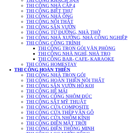
THI CÔNG KHÁCH SẠN
THI CÔNG NHÀ CẤP 4
THI CÔNG BIỆT THỰ
THI CÔNG NHÀ ỐNG
THI CÔNG NỘI THẤT
THI CÔNG SÂN VƯỜN
THI CÔNG TỪ ĐƯỜNG, NHÀ THỜ
THI CÔNG NHÀ XƯỞNG, NHÀ CÔNG NGHIỆP
THI CÔNG CÔNG TRÌNH
THI CÔNG TRỌN GÓI VĂN PHÒNG
THI CÔNG NHÀ NGHỈ, NHÀ TRỌ
THI CÔNG BAR- CAFE- KARAOKE
THI CÔNG HOMESTAY
THI CÔNG HOÀN THIỆN
THI CÔNG NHÀ TRỌN GÓI
THI CÔNG HOÀN THIỆN NỘI THẤT
THI CÔNG SÂN VƯỜN HỒ KOI
THI CÔNG HỆ MÁI
THI CÔNG CỔNG NHÔM ĐÚC
THI CÔNG SẮT MỸ THUẬT
THI CÔNG CỬA COMPOSITE
THI CÔNG CỬA THÉP VÂN GỖ
THI CÔNG CỬA NHÔM KÍNH
THI CÔNG ĐIỆN MẶT TRỜI
THI CÔNG ĐIỆN THÔNG MINH