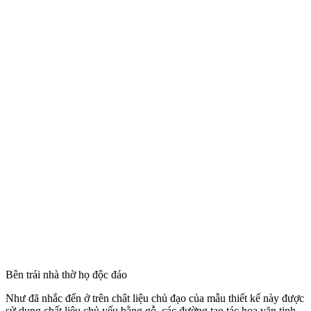
Bên trái nhà thờ họ độc đáo
Như đã nhắc đến ở trên chât liệu chủ đạo của mẫu thiết kế này được
sử dụng chất liệu chủ yếu bằng gỗ, các đường tạo tác hoa văn tinh