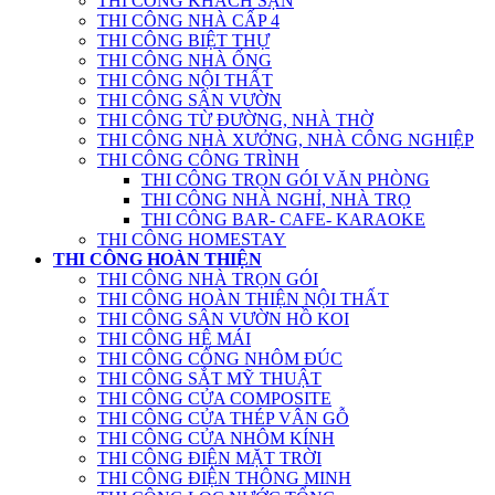
THI CÔNG KHÁCH SẠN
THI CÔNG NHÀ CẤP 4
THI CÔNG BIỆT THỰ
THI CÔNG NHÀ ỐNG
THI CÔNG NỘI THẤT
THI CÔNG SÂN VƯỜN
THI CÔNG TỪ ĐƯỜNG, NHÀ THỜ
THI CÔNG NHÀ XƯỞNG, NHÀ CÔNG NGHIỆP
THI CÔNG CÔNG TRÌNH
THI CÔNG TRỌN GÓI VĂN PHÒNG
THI CÔNG NHÀ NGHỈ, NHÀ TRỌ
THI CÔNG BAR- CAFE- KARAOKE
THI CÔNG HOMESTAY
THI CÔNG HOÀN THIỆN
THI CÔNG NHÀ TRỌN GÓI
THI CÔNG HOÀN THIỆN NỘI THẤT
THI CÔNG SÂN VƯỜN HỒ KOI
THI CÔNG HỆ MÁI
THI CÔNG CỔNG NHÔM ĐÚC
THI CÔNG SẮT MỸ THUẬT
THI CÔNG CỬA COMPOSITE
THI CÔNG CỬA THÉP VÂN GỖ
THI CÔNG CỬA NHÔM KÍNH
THI CÔNG ĐIỆN MẶT TRỜI
THI CÔNG ĐIỆN THÔNG MINH