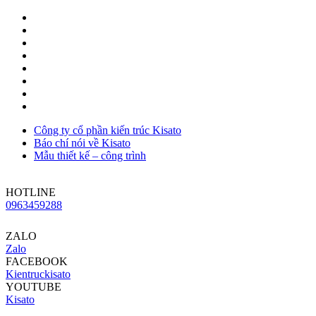
Công ty cổ phần kiến trúc Kisato
Báo chí nói về Kisato
Mẫu thiết kế – công trình
HOTLINE
0963459288
ZALO
Zalo
FACEBOOK
Kientruckisato
YOUTUBE
Kisato