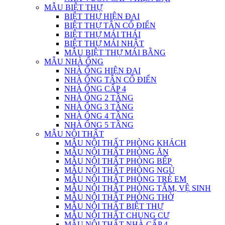
MẪU BIỆT THỰ
BIỆT THỰ HIỆN ĐẠI
BIỆT THỰ TÂN CỔ ĐIỂN
BIỆT THỰ MÁI THÁI
BIỆT THỰ MÁI NHẬT
MẪU BIỆT THỰ MÁI BẰNG
MẪU NHÀ ỐNG
NHÀ ỐNG HIỆN ĐẠI
NHÀ ỐNG TÂN CỔ ĐIỂN
NHÀ ỐNG CẤP 4
NHÀ ỐNG 2 TẦNG
NHÀ ỐNG 3 TẦNG
NHÀ ỐNG 4 TẦNG
NHÀ ỐNG 5 TẦNG
MẪU NỘI THẤT
MẪU NỘI THẤT PHÒNG KHÁCH
MẪU NỘI THẤT PHÒNG ĂN
MẪU NỘI THẤT PHÒNG BẾP
MẪU NỘI THẤT PHÒNG NGỦ
MẪU NỘI THẤT PHÒNG TRẺ EM
MẪU NỘI THẤT PHÒNG TẮM, VỆ SINH
MẪU NỘI THẤT PHÒNG THỜ
MẪU NỘI THẤT BIỆT THỰ
MẪU NỘI THẤT CHUNG CƯ
MẪU NỘI THẤT NHÀ CẤP 4