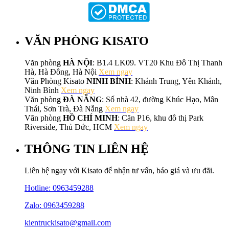
VĂN PHÒNG KISATO
Văn phòng
HÀ NỘI
: B1.4 LK09. VT20 Khu Đô Thị Thanh
Hà, Hà Đông, Hà Nội
Xem ngay
Văn Phòng Kisato
NINH BÌNH
: Khánh Trung, Yên Khánh,
Ninh Bình
Xem ngay
Văn phòng
ĐÀ NẴNG
: Số nhà 42, đường Khúc Hạo, Mân
Thái, Sơn Trà, Đà Nẵng
Xem ngay
Văn phòng
HỒ CHÍ MINH
: Căn P16, khu đô thị Park
Riverside, Thủ Đức, HCM
Xem ngay
THÔNG TIN LIÊN HỆ
Liên hệ ngay với Kisato để nhận tư vấn, báo giá và ưu đãi.
Hotline:
0963459288
Zalo: 0963459288
kientruckisato@gmail.com