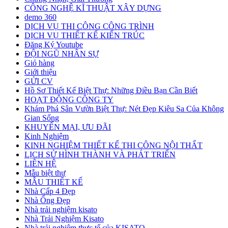
CÔNG NGHỆ KĨ THUẬT XÂY DỰNG
demo 360
DỊCH VỤ THI CÔNG CÔNG TRÌNH
DỊCH VỤ THIẾT KẾ KIẾN TRÚC
Đăng Ký Youtube
ĐỘI NGŨ NHÂN SỰ
Giỏ hàng
Giới thiệu
GỬI CV
Hồ Sơ Thiết Kế Biệt Thự: Những Điều Bạn Cần Biết
HOẠT ĐỘNG CÔNG TY
Khám Phá Sân Vườn Biệt Thự: Nét Đẹp Kiêu Sa Của Không
Gian Sống
KHUYẾN MẠI, ƯU ĐÃI
Kinh Nghiệm
KINH NGHIỆM THIẾT KẾ THI CÔNG NỘI THẤT
LỊCH SỬ HÌNH THÀNH VÀ PHÁT TRIỂN
LIÊN HỆ
Mẫu biệt thự
MẪU THIẾT KẾ
Nhà Cấp 4 Đẹp
Nhà Ống Đẹp
Nhà trải nghiệm kisato
Nhà Trải Nghiệm Kisato
Nhà trải nghiệm thực tế của KISATO