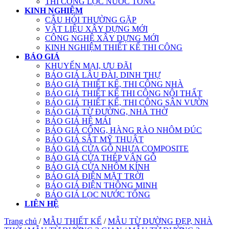
THI CÔNG LỌC NƯỚC TỔNG
KINH NGHIỆM
CÂU HỎI THƯỜNG GẶP
VẬT LIỆU XÂY DỰNG MỚI
CÔNG NGHỆ XÂY DỰNG MỚI
KINH NGHIỆM THIẾT KẾ THI CÔNG
BÁO GIÁ
KHUYẾN MẠI, ƯU ĐÃI
BÁO GIÁ LÂU ĐÀI, DINH THỰ
BÁO GIÁ THIẾT KẾ, THI CÔNG NHÀ
BÁO GIÁ THIẾT KẾ THI CÔNG NỘI THẤT
BÁO GIÁ THIẾT KẾ, THI CÔNG SÂN VƯỜN
BÁO GIÁ TỪ ĐƯỜNG, NHÀ THỜ
BÁO GIÁ HỆ MÁI
BÁO GIÁ CỔNG, HÀNG RÀO NHÔM ĐÚC
BÁO GIÁ SẮT MỸ THUẬT
BÁO GIÁ CỬA GỖ NHỰA COMPOSITE
BÁO GIÁ CỬA THÉP VÂN GỖ
BÁO GIÁ CỬA NHÔM KÍNH
BÁO GIÁ ĐIỆN MẶT TRỜI
BÁO GIÁ ĐIỆN THÔNG MINH
BÁO GIÁ LỌC NƯỚC TỔNG
LIÊN HỆ
Trang chủ
/
MẪU THIẾT KẾ
/
MẪU TỪ ĐƯỜNG ĐẸP, NHÀ