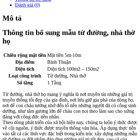
Đánh giá (0)
Mô tả
Thông tin bổ sung mẫu từ đường, nhà thờ
họ
Chiều rộng mặt tiền
Mặt tiền 5m-10m
Địa điểm
Bình Thuận
Diện tích
Diện tích 100m2 – 150m2
Loại công trình
Từ đường, Nhà thờ
Số tầng
1 Tầng
Từ đường, nhà thờ họ mang ý nghĩa là nơi truyền tải những giá trị
truyền thống tốt đẹp của gia đình, nơi lưu giữ gia phả của dòng họ,
nơi để con cháu tưởng nhớ đến tổ tiên những người đã có công sinh
dưỡng, như tấm gương lớn để cháu con noi theo làm sao cho xứng
đáng với công đức tiền nhân.
Theo dòng phát triển của xã hội hiện nay, chúng ta luôn ý thức được
về cội nguồn, ý thức được truyền thống văn hóa. Áp dụng thực tiễn
vào tất cả các lĩnh vực đặc biệt trong kiến trúc xây dựng những mẫu
từ đường ra đời nhằm đáp ứng những giá trị tốt đẹp, cao cả của