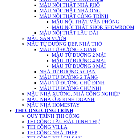
MẪU NỘI THẤT NHÀ PHỐ
MẪU NỘI THẤT NHÀ ỐNG
MẪU NỘI THẤT CÔNG TRÌNH
MẪU NỘI THẤT VĂN PHÒNG
MẪU NỘI THẤT SHOP, SHOWROOM
MẪU NỘI THẤT LÂU ĐÀI
MẪU SÂN VƯỜN
MẪU TỪ ĐƯỜNG ĐẸP, NHÀ THỜ
MẪU TỪ ĐƯỜNG 3 GIAN
MẪU TỪ ĐƯỜNG 2 MÁI
MẪU TỪ ĐƯỜNG 4 MÁI
MẪU TỪ ĐƯỜNG 8 MÁI
NHÀ TỪ ĐƯỜNG 5 GIAN
MẪU TỪ ĐƯỜNG 2 TẦNG
MẪU TỪ ĐƯỜNG CHỮ ĐINH
MẪU TỪ ĐƯỜNG CHỮ NHỊ
MẪU NHÀ XƯỞNG, NHÀ CÔNG NGHIỆP
MẪU NHÀ Ở & KINH DOANH
MẪU NHÀ HOMESTAY
THI CÔNG CÔNG TRÌNH
QUY TRÌNH THI CÔNG
THI CÔNG LÂU ĐÀI, DINH THỰ
THI CÔNG VILLA
THI CÔNG NHÀ THÉP