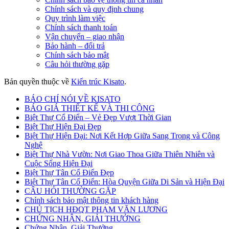
Chính sách và quy định chung
Quy trình làm việc
Chính sách thanh toán
Vận chuyển – giao nhận
Bảo hành – đổi trả
Chính sách bảo mật
Câu hỏi thường gặp
Bản quyền thuộc về
Kiến trúc Kisato
.
BÁO CHÍ NÓI VỀ KISATO
BÁO GIÁ THIẾT KẾ VÀ THI CÔNG
Biệt Thự Cổ Điển – Vẻ Đẹp Vượt Thời Gian
Biệt Thự Hiện Đại Đẹp
Biệt Thự Hiện Đại: Nơi Kết Hợp Giữa Sang Trọng và Công
Nghệ
Biệt Thự Nhà Vườn: Nơi Giao Thoa Giữa Thiên Nhiên và
Cuộc Sống Hiện Đại
Biệt Thự Tân Cổ Điển Đẹp
Biệt Thự Tân Cổ Điển: Hòa Quyện Giữa Di Sản và Hiện Đại
CÂU HỎI THƯỜNG GẶP
Chính sách bảo mật thông tin khách hàng
CHỦ TỊCH HĐQT PHẠM VĂN LƯƠNG
CHỨNG NHẬN, GIẢI THƯỞNG
Chứng Nhận, Giải Thưởng