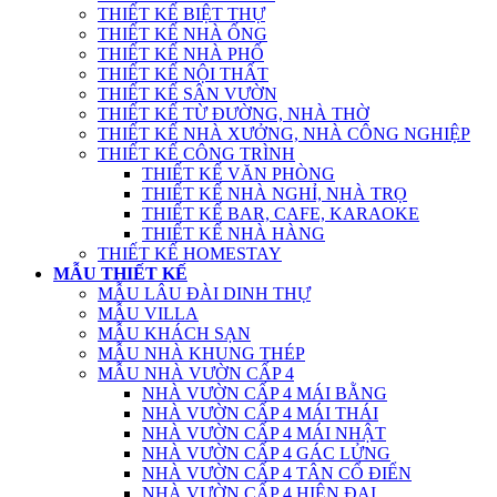
THIẾT KẾ BIỆT THỰ
THIẾT KẾ NHÀ ỐNG
THIẾT KẾ NHÀ PHỐ
THIẾT KẾ NỘI THẤT
THIẾT KẾ SÂN VƯỜN
THIẾT KẾ TỪ ĐƯỜNG, NHÀ THỜ
THIẾT KẾ NHÀ XƯỞNG, NHÀ CÔNG NGHIỆP
THIẾT KẾ CÔNG TRÌNH
THIẾT KẾ VĂN PHÒNG
THIẾT KẾ NHÀ NGHỈ, NHÀ TRỌ
THIẾT KẾ BAR, CAFE, KARAOKE
THIẾT KẾ NHÀ HÀNG
THIẾT KẾ HOMESTAY
MẪU THIẾT KẾ
MẪU LÂU ĐÀI DINH THỰ
MẪU VILLA
MẪU KHÁCH SẠN
MẪU NHÀ KHUNG THÉP
MẪU NHÀ VƯỜN CẤP 4
NHÀ VƯỜN CẤP 4 MÁI BẰNG
NHÀ VƯỜN CẤP 4 MÁI THÁI
NHÀ VƯỜN CẤP 4 MÁI NHẬT
NHÀ VƯỜN CẤP 4 GÁC LỬNG
NHÀ VƯỜN CẤP 4 TÂN CỔ ĐIỂN
NHÀ VƯỜN CẤP 4 HIỆN ĐẠI