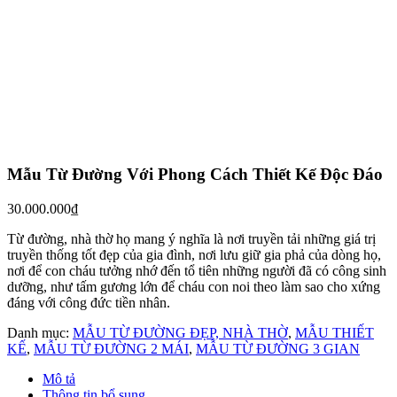
Mẫu Từ Đường Với Phong Cách Thiết Kế Độc Đáo
30.000.000
₫
Từ đường, nhà thờ họ mang ý nghĩa là nơi truyền tải những giá trị
truyền thống tốt đẹp của gia đình, nơi lưu giữ gia phả của dòng họ,
nơi để con cháu tưởng nhớ đến tổ tiên những người đã có công sinh
dưỡng, như tấm gương lớn để cháu con noi theo làm sao cho xứng
đáng với công đức tiền nhân.
Danh mục:
MẪU TỪ ĐƯỜNG ĐẸP, NHÀ THỜ
,
MẪU THIẾT
KẾ
,
MẪU TỪ ĐƯỜNG 2 MÁI
,
MẪU TỪ ĐƯỜNG 3 GIAN
Mô tả
Thông tin bổ sung