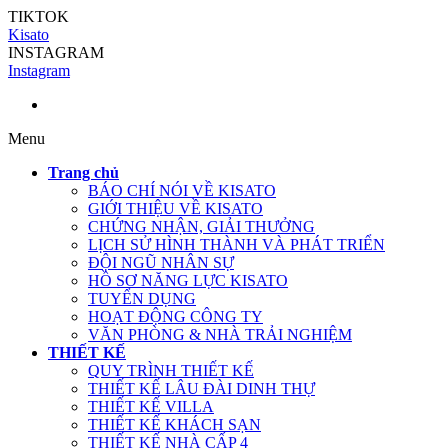
TIKTOK
Kisato
INSTAGRAM
Instagram
Menu
Trang chủ
BÁO CHÍ NÓI VỀ KISATO
GIỚI THIỆU VỀ KISATO
CHỨNG NHẬN, GIẢI THƯỞNG
LỊCH SỬ HÌNH THÀNH VÀ PHÁT TRIỂN
ĐỘI NGŨ NHÂN SỰ
HỒ SƠ NĂNG LỰC KISATO
TUYỂN DỤNG
HOẠT ĐỘNG CÔNG TY
VĂN PHÒNG & NHÀ TRẢI NGHIỆM
THIẾT KẾ
QUY TRÌNH THIẾT KẾ
THIẾT KẾ LÂU ĐÀI DINH THỰ
THIẾT KẾ VILLA
THIẾT KẾ KHÁCH SẠN
THIẾT KẾ NHÀ CẤP 4