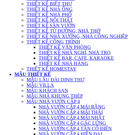
THIẾT KẾ BIỆT THỰ
THIẾT KẾ NHÀ ỐNG
THIẾT KẾ NHÀ PHỐ
THIẾT KẾ NỘI THẤT
THIẾT KẾ SÂN VƯỜN
THIẾT KẾ TỪ ĐƯỜNG, NHÀ THỜ
THIẾT KẾ NHÀ XƯỞNG, NHÀ CÔNG NGHIỆP
THIẾT KẾ CÔNG TRÌNH
THIẾT KẾ VĂN PHÒNG
THIẾT KẾ NHÀ NGHỈ, NHÀ TRỌ
THIẾT KẾ BAR, CAFE, KARAOKE
THIẾT KẾ NHÀ HÀNG
THIẾT KẾ HOMESTAY
MẪU THIẾT KẾ
MẪU LÂU ĐÀI DINH THỰ
MẪU VILLA
MẪU KHÁCH SẠN
MẪU NHÀ KHUNG THÉP
MẪU NHÀ VƯỜN CẤP 4
NHÀ VƯỜN CẤP 4 MÁI BẰNG
NHÀ VƯỜN CẤP 4 MÁI THÁI
NHÀ VƯỜN CẤP 4 MÁI NHẬT
NHÀ VƯỜN CẤP 4 GÁC LỬNG
NHÀ VƯỜN CẤP 4 TÂN CỔ ĐIỂN
NHÀ VƯỜN CẤP 4 HIỆN ĐẠI