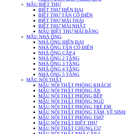
MẪU BIỆT THỰ
BIỆT THỰ HIỆN ĐẠI
BIỆT THỰ TÂN CỔ ĐIỂN
BIỆT THỰ MÁI THÁI
BIỆT THỰ MÁI NHẬT
MẪU BIỆT THỰ MÁI BẰNG
MẪU NHÀ ỐNG
NHÀ ỐNG HIỆN ĐẠI
NHÀ ỐNG TÂN CỔ ĐIỂN
NHÀ ỐNG CẤP 4
NHÀ ỐNG 2 TẦNG
NHÀ ỐNG 3 TẦNG
NHÀ ỐNG 4 TẦNG
NHÀ ỐNG 5 TẦNG
MẪU NỘI THẤT
MẪU NỘI THẤT PHÒNG KHÁCH
MẪU NỘI THẤT PHÒNG ĂN
MẪU NỘI THẤT PHÒNG BẾP
MẪU NỘI THẤT PHÒNG NGỦ
MẪU NỘI THẤT PHÒNG TRẺ EM
MẪU NỘI THẤT PHÒNG TẮM, VỆ SINH
MẪU NỘI THẤT PHÒNG THỜ
MẪU NỘI THẤT BIỆT THỰ
MẪU NỘI THẤT CHUNG CƯ
MẪU NỘI THẤT NHÀ CẤP 4