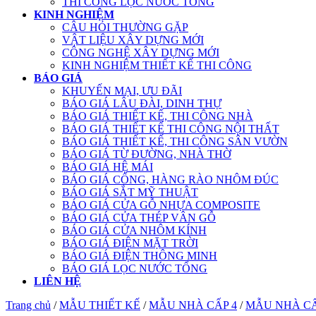
THI CÔNG LỌC NƯỚC TỔNG
KINH NGHIỆM
CÂU HỎI THƯỜNG GẶP
VẬT LIỆU XÂY DỰNG MỚI
CÔNG NGHỆ XÂY DỰNG MỚI
KINH NGHIỆM THIẾT KẾ THI CÔNG
BÁO GIÁ
KHUYẾN MẠI, ƯU ĐÃI
BÁO GIÁ LÂU ĐÀI, DINH THỰ
BÁO GIÁ THIẾT KẾ, THI CÔNG NHÀ
BÁO GIÁ THIẾT KẾ THI CÔNG NỘI THẤT
BÁO GIÁ THIẾT KẾ, THI CÔNG SÂN VƯỜN
BÁO GIÁ TỪ ĐƯỜNG, NHÀ THỜ
BÁO GIÁ HỆ MÁI
BÁO GIÁ CỔNG, HÀNG RÀO NHÔM ĐÚC
BÁO GIÁ SẮT MỸ THUẬT
BÁO GIÁ CỬA GỖ NHỰA COMPOSITE
BÁO GIÁ CỬA THÉP VÂN GỖ
BÁO GIÁ CỬA NHÔM KÍNH
BÁO GIÁ ĐIỆN MẶT TRỜI
BÁO GIÁ ĐIỆN THÔNG MINH
BÁO GIÁ LỌC NƯỚC TỔNG
LIÊN HỆ
Trang chủ
/
MẪU THIẾT KẾ
/
MẪU NHÀ CẤP 4
/
MẪU NHÀ CẤ