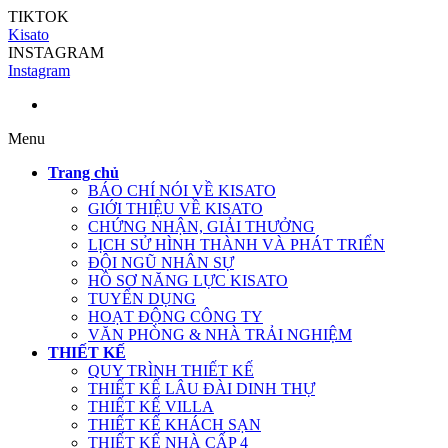
TIKTOK
Kisato
INSTAGRAM
Instagram
Menu
Trang chủ
BÁO CHÍ NÓI VỀ KISATO
GIỚI THIỆU VỀ KISATO
CHỨNG NHẬN, GIẢI THƯỞNG
LỊCH SỬ HÌNH THÀNH VÀ PHÁT TRIỂN
ĐỘI NGŨ NHÂN SỰ
HỒ SƠ NĂNG LỰC KISATO
TUYỂN DỤNG
HOẠT ĐỘNG CÔNG TY
VĂN PHÒNG & NHÀ TRẢI NGHIỆM
THIẾT KẾ
QUY TRÌNH THIẾT KẾ
THIẾT KẾ LÂU ĐÀI DINH THỰ
THIẾT KẾ VILLA
THIẾT KẾ KHÁCH SẠN
THIẾT KẾ NHÀ CẤP 4