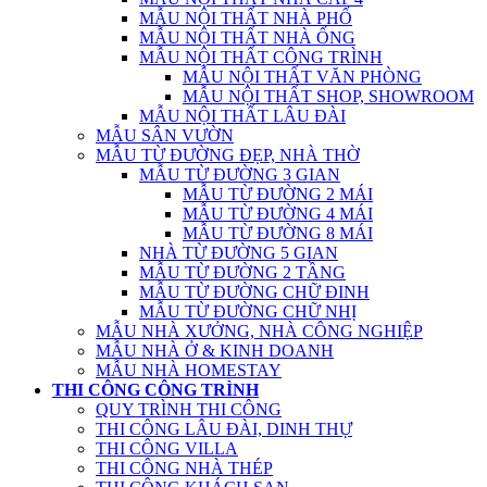
MẪU NỘI THẤT NHÀ PHỐ
MẪU NỘI THẤT NHÀ ỐNG
MẪU NỘI THẤT CÔNG TRÌNH
MẪU NỘI THẤT VĂN PHÒNG
MẪU NỘI THẤT SHOP, SHOWROOM
MẪU NỘI THẤT LÂU ĐÀI
MẪU SÂN VƯỜN
MẪU TỪ ĐƯỜNG ĐẸP, NHÀ THỜ
MẪU TỪ ĐƯỜNG 3 GIAN
MẪU TỪ ĐƯỜNG 2 MÁI
MẪU TỪ ĐƯỜNG 4 MÁI
MẪU TỪ ĐƯỜNG 8 MÁI
NHÀ TỪ ĐƯỜNG 5 GIAN
MẪU TỪ ĐƯỜNG 2 TẦNG
MẪU TỪ ĐƯỜNG CHỮ ĐINH
MẪU TỪ ĐƯỜNG CHỮ NHỊ
MẪU NHÀ XƯỞNG, NHÀ CÔNG NGHIỆP
MẪU NHÀ Ở & KINH DOANH
MẪU NHÀ HOMESTAY
THI CÔNG CÔNG TRÌNH
QUY TRÌNH THI CÔNG
THI CÔNG LÂU ĐÀI, DINH THỰ
THI CÔNG VILLA
THI CÔNG NHÀ THÉP