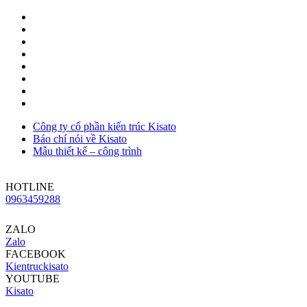
Công ty cổ phần kiến trúc Kisato
Báo chí nói về Kisato
Mẫu thiết kế – công trình
HOTLINE
0963459288
ZALO
Zalo
FACEBOOK
Kientruckisato
YOUTUBE
Kisato