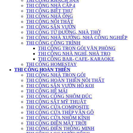
THI CÔNG KHÁCH SẠN
THI CÔNG NHÀ CẤP 4
THI CÔNG BIỆT THỰ
THI CÔNG NHÀ ỐNG
THI CÔNG NỘI THẤT
THI CÔNG SÂN VƯỜN
THI CÔNG TỪ ĐƯỜNG, NHÀ THỜ
THI CÔNG NHÀ XƯỞNG, NHÀ CÔNG NGHIỆP
THI CÔNG CÔNG TRÌNH
THI CÔNG TRỌN GÓI VĂN PHÒNG
THI CÔNG NHÀ NGHỈ, NHÀ TRỌ
THI CÔNG BAR- CAFE- KARAOKE
THI CÔNG HOMESTAY
THI CÔNG HOÀN THIỆN
THI CÔNG NHÀ TRỌN GÓI
THI CÔNG HOÀN THIỆN NỘI THẤT
THI CÔNG SÂN VƯỜN HỒ KOI
THI CÔNG HỆ MÁI
THI CÔNG CỔNG NHÔM ĐÚC
THI CÔNG SẮT MỸ THUẬT
THI CÔNG CỬA COMPOSITE
THI CÔNG CỬA THÉP VÂN GỖ
THI CÔNG CỬA NHÔM KÍNH
THI CÔNG ĐIỆN MẶT TRỜI
THI CÔNG ĐIỆN THÔNG MINH