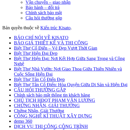
Vận chuyển – giao nhận
Bảo hành – đổi trả
Chính sách bảo mật
Câu hỏi thường gặp
Bản quyền thuộc về
Kiến trúc Kisato
.
BÁO CHÍ NÓI VỀ KISATO
BÁO GIÁ THIẾT KẾ VÀ THI CÔNG
Biệt Thự Cổ Điển – Vẻ Đẹp Vượt Thời Gian
Biệt Thự Hiện Đại Đẹp
Biệt Thự Hiện Đại: Nơi Kết Hợp Giữa Sang Trọng và Công
Nghệ
Biệt Thự Nhà Vườn: Nơi Giao Thoa Giữa Thiên Nhiên và
Cuộc Sống Hiện Đại
Biệt Thự Tân Cổ Điển Đẹp
Biệt Thự Tân Cổ Điển: Hòa Quyện Giữa Di Sản và Hiện Đại
CÂU HỎI THƯỜNG GẶP
Chính sách bảo mật thông tin khách hàng
CHỦ TỊCH HĐQT PHẠM VĂN LƯƠNG
CHỨNG NHẬN, GIẢI THƯỞNG
Chứng Nhận, Giải Thưởng
CÔNG NGHỆ KĨ THUẬT XÂY DỰNG
demo 360
DỊCH VỤ THI CÔNG CÔNG TRÌNH