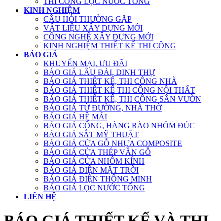
THI CÔNG LỌC NƯỚC TỔNG
KINH NGHIỆM
CÂU HỎI THƯỜNG GẶP
VẬT LIỆU XÂY DỰNG MỚI
CÔNG NGHỆ XÂY DỰNG MỚI
KINH NGHIỆM THIẾT KẾ THI CÔNG
BÁO GIÁ
KHUYẾN MẠI, ƯU ĐÃI
BÁO GIÁ LÂU ĐÀI, DINH THỰ
BÁO GIÁ THIẾT KẾ, THI CÔNG NHÀ
BÁO GIÁ THIẾT KẾ THI CÔNG NỘI THẤT
BÁO GIÁ THIẾT KẾ, THI CÔNG SÂN VƯỜN
BÁO GIÁ TỪ ĐƯỜNG, NHÀ THỜ
BÁO GIÁ HỆ MÁI
BÁO GIÁ CỔNG, HÀNG RÀO NHÔM ĐÚC
BÁO GIÁ SẮT MỸ THUẬT
BÁO GIÁ CỬA GỖ NHỰA COMPOSITE
BÁO GIÁ CỬA THÉP VÂN GỖ
BÁO GIÁ CỬA NHÔM KÍNH
BÁO GIÁ ĐIỆN MẶT TRỜI
BÁO GIÁ ĐIỆN THÔNG MINH
BÁO GIÁ LỌC NƯỚC TỔNG
LIÊN HỆ
BÁO GIÁ THIẾT KẾ VÀ THI