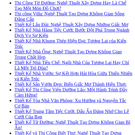
Thi Công Từ Đường: Nghệ Thuật Xây Dựng Hay Là Chế
Tạo Một Món Đồ Chơi?
Thi công Villa: Nghệ Thuật Tạo Dựng Không Gian Sống
Đẳng Cấp
Thiết Kế Lâu Đài: Nghệ Thuật Xây Dựng Những Giấc Mơ
Thiết Kế Nhà Hàng Tiệc Cưới: Bước Đột Phá Trong Ngành
Dịch Vụ Sự Kiện
Thiết Kế Nhà Khung Thép Hiện Đại: Tương Lai của Kiến
Trúc
Thiết Kế Nhà Ống: Nghệ Thuật Tạo Dựng Không Gian
Trong Chật Hẹp
Thiết Kế Nhà Tiền Chế: Ngôi Nhà Của Tương Lai Hay Chỉ
Là Một Trò Đùa?
Thiết Kế Nhà Vườn: Sự Kết Hợp Hài Hòa Giữa Thiên Nhiên
và Kiến Trúc
Thiết Kế Sân Vườn Đẹp: Biến Giấc Mơ Thành Hiện Thực
Thiết Kế Thi Công Viện Dưỡng Lão: Một Hành Trình Đầy
Cảm Hứng!
Thiết Kế Tòa Nhà Văn Phòng: Xu Hướng và Nguyên Tắc
Cơ Bản
Thiết Kế Trung Tâm Tiệc Cưới: Dấu Ấn Đáng Nhớ Cho Lễ
Cưới Của Bạn
Thiết Kế Từ Đường: Nghệ Thuật Tạo Dựng Không Gian Bí
Ẩn!
Thiết Kế và Thi Công Biệt Thự: Nghệ Thuật Tạo Dựng