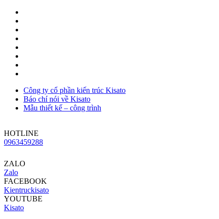
Công ty cổ phần kiến trúc Kisato
Báo chí nói về Kisato
Mẫu thiết kế – công trình
HOTLINE
0963459288
ZALO
Zalo
FACEBOOK
Kientruckisato
YOUTUBE
Kisato