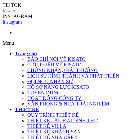
TIKTOK
Kisato
INSTAGRAM
Instagram
Menu
Trang chủ
BÁO CHÍ NÓI VỀ KISATO
GIỚI THIỆU VỀ KISATO
CHỨNG NHẬN, GIẢI THƯỞNG
LỊCH SỬ HÌNH THÀNH VÀ PHÁT TRIỂN
ĐỘI NGŨ NHÂN SỰ
HỒ SƠ NĂNG LỰC KISATO
TUYỂN DỤNG
HOẠT ĐỘNG CÔNG TY
VĂN PHÒNG & NHÀ TRẢI NGHIỆM
THIẾT KẾ
QUY TRÌNH THIẾT KẾ
THIẾT KẾ LÂU ĐÀI DINH THỰ
THIẾT KẾ VILLA
THIẾT KẾ KHÁCH SẠN
THIẾT KẾ NHÀ CẤP 4