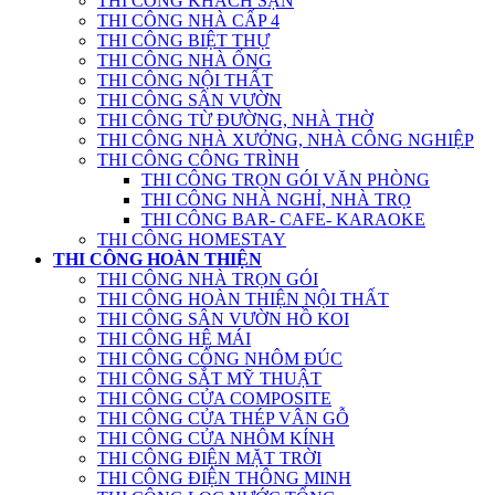
THI CÔNG KHÁCH SẠN
THI CÔNG NHÀ CẤP 4
THI CÔNG BIỆT THỰ
THI CÔNG NHÀ ỐNG
THI CÔNG NỘI THẤT
THI CÔNG SÂN VƯỜN
THI CÔNG TỪ ĐƯỜNG, NHÀ THỜ
THI CÔNG NHÀ XƯỞNG, NHÀ CÔNG NGHIỆP
THI CÔNG CÔNG TRÌNH
THI CÔNG TRỌN GÓI VĂN PHÒNG
THI CÔNG NHÀ NGHỈ, NHÀ TRỌ
THI CÔNG BAR- CAFE- KARAOKE
THI CÔNG HOMESTAY
THI CÔNG HOÀN THIỆN
THI CÔNG NHÀ TRỌN GÓI
THI CÔNG HOÀN THIỆN NỘI THẤT
THI CÔNG SÂN VƯỜN HỒ KOI
THI CÔNG HỆ MÁI
THI CÔNG CỔNG NHÔM ĐÚC
THI CÔNG SẮT MỸ THUẬT
THI CÔNG CỬA COMPOSITE
THI CÔNG CỬA THÉP VÂN GỖ
THI CÔNG CỬA NHÔM KÍNH
THI CÔNG ĐIỆN MẶT TRỜI
THI CÔNG ĐIỆN THÔNG MINH