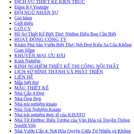
DỊCH VỤ THIẾT KẾ KIẾN TRÚC
Đăng Ký Youtube
ĐỘI NGŨ NHÂN SỰ
Giỏ hàng
Giới thiệu
GỬI CV
Hồ Sơ Thiết Kế Biệt Thự: Những Điều Bạn Cần Biết
HOẠT ĐỘNG CÔNG TY
Khám Phá Sân Vườn Biệt Thự: Nét Đẹp Kiêu Sa Của Không
Gian Sống
KHUYẾN MẠI, ƯU ĐÃI
Kinh Nghiệm
KINH NGHIỆM THIẾT KẾ THI CÔNG NỘI THẤT
LỊCH SỬ HÌNH THÀNH VÀ PHÁT TRIỂN
LIÊN HỆ
Mẫu biệt thự
MẪU THIẾT KẾ
Nhà Cấp 4 Đẹp
Nhà Ống Đẹp
Nhà trải nghiệm kisato
Nhà Trải Nghiệm Kisato
Nhà trải nghiệm thực tế của KISATO
Nhà Từ Đường: Biểu Tượng của Văn Hóa và Truyền Thống
Người Việt
Nhà Vườn Cấp 4: Nơi Hòa Quyện Giữa Tự Nhiên và Không