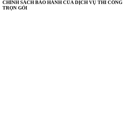
CHÍNH SÁCH BẢO HÀNH CỦA DỊCH VỤ THI CÔNG
TRỌN GÓI