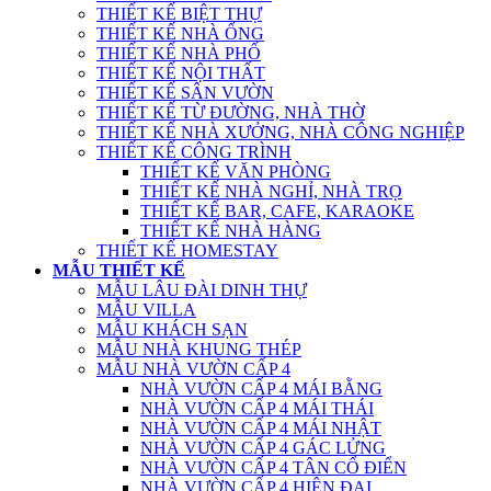
THIẾT KẾ BIỆT THỰ
THIẾT KẾ NHÀ ỐNG
THIẾT KẾ NHÀ PHỐ
THIẾT KẾ NỘI THẤT
THIẾT KẾ SÂN VƯỜN
THIẾT KẾ TỪ ĐƯỜNG, NHÀ THỜ
THIẾT KẾ NHÀ XƯỞNG, NHÀ CÔNG NGHIỆP
THIẾT KẾ CÔNG TRÌNH
THIẾT KẾ VĂN PHÒNG
THIẾT KẾ NHÀ NGHỈ, NHÀ TRỌ
THIẾT KẾ BAR, CAFE, KARAOKE
THIẾT KẾ NHÀ HÀNG
THIẾT KẾ HOMESTAY
MẪU THIẾT KẾ
MẪU LÂU ĐÀI DINH THỰ
MẪU VILLA
MẪU KHÁCH SẠN
MẪU NHÀ KHUNG THÉP
MẪU NHÀ VƯỜN CẤP 4
NHÀ VƯỜN CẤP 4 MÁI BẰNG
NHÀ VƯỜN CẤP 4 MÁI THÁI
NHÀ VƯỜN CẤP 4 MÁI NHẬT
NHÀ VƯỜN CẤP 4 GÁC LỬNG
NHÀ VƯỜN CẤP 4 TÂN CỔ ĐIỂN
NHÀ VƯỜN CẤP 4 HIỆN ĐẠI