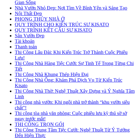
Gian Sống
Nhà Vườn Nhỏ Đẹp: Nơi Tìm Về Bình Yên và Sáng Tạo
Nội Thất Đẹp
PHONG THỦY NHÀ Ở
QUY TRÌNH CHO KIẾN TRÚC SƯ KISATO
QUY TRÌNH KẾT CẤU SƯ KISATO
Sân Vườn Đẹp
Tài khoản
Thanh toán
Thi Công Lâu Đài: Khi Kiến Trúc Trở Thành Cuộc Phiêu
Lưu!
Thi Công Nhà Hàng Tiệc Cưới: Sự Tinh Tế Trong Từng Chi
Tiết
Thi Công Nhà Khung Thép Hiện Đại
Thi Công Nhà Ống: Khám Phá Dịch Vụ Từ Kiến Trúc
Kisato
Thi Công Nhà Thờ: Nghệ Thuật Xây Dựng và Ý Nghĩa Tâm
Linh
Thi công nhà vườn: Khi ngôi nhà trở thành “khu vườn siêu
chất”!
Thi công tòa nhà văn phòng: Cuộc phiêu lưu kỳ thú sờ sờ
ngay trước mắt!
THI CÔNG TRỌN GÓI
Thi Công Trung Tâm Tiệc Cưới: Nghệ Thuật Từ Ý Tưởng
Đến Hiện Thực