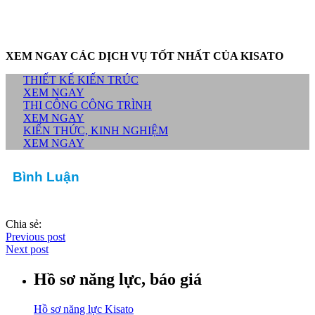
XEM NGAY CÁC DỊCH VỤ TỐT NHẤT CỦA KISATO
THIẾT KẾ KIẾN TRÚC
XEM NGAY
THI CÔNG CÔNG TRÌNH
XEM NGAY
KIẾN THỨC, KINH NGHIỆM
XEM NGAY
Bình Luận
Chia sẻ:
Previous post
Next post
Hồ sơ năng lực, báo giá
Hồ sơ năng lực Kisato