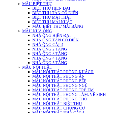
MẪU BIỆT THỰ
BIỆT THỰ HIỆN ĐẠI
BIỆT THỰ TÂN CỔ ĐIỂN
BIỆT THỰ MÁI THÁI
BIỆT THỰ MÁI NHẬT
MẪU BIỆT THỰ MÁI BẰNG
MẪU NHÀ ỐNG
NHÀ ỐNG HIỆN ĐẠI
NHÀ ỐNG TÂN CỔ ĐIỂN
NHÀ ỐNG CẤP 4
NHÀ ỐNG 2 TẦNG
NHÀ ỐNG 3 TẦNG
NHÀ ỐNG 4 TẦNG
NHÀ ỐNG 5 TẦNG
MẪU NỘI THẤT
MẪU NỘI THẤT PHÒNG KHÁCH
MẪU NỘI THẤT PHÒNG ĂN
MẪU NỘI THẤT PHÒNG BẾP
MẪU NỘI THẤT PHÒNG NGỦ
MẪU NỘI THẤT PHÒNG TRẺ EM
MẪU NỘI THẤT PHÒNG TẮM, VỆ SINH
MẪU NỘI THẤT PHÒNG THỜ
MẪU NỘI THẤT BIỆT THỰ
MẪU NỘI THẤT CHUNG CƯ
MẪU NỘI THẤT NHÀ CẤP 4