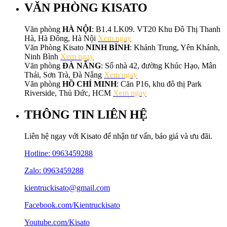
VĂN PHÒNG KISATO
Văn phòng
HÀ NỘI
: B1.4 LK09. VT20 Khu Đô Thị Thanh
Hà, Hà Đông, Hà Nội
Xem ngay
Văn Phòng Kisato
NINH BÌNH
: Khánh Trung, Yên Khánh,
Ninh Bình
Xem ngay
Văn phòng
ĐÀ NẴNG
: Số nhà 42, đường Khúc Hạo, Mân
Thái, Sơn Trà, Đà Nẵng
Xem ngay
Văn phòng
HỒ CHÍ MINH
: Căn P16, khu đô thị Park
Riverside, Thủ Đức, HCM
Xem ngay
THÔNG TIN LIÊN HỆ
Liên hệ ngay với Kisato để nhận tư vấn, báo giá và ưu đãi.
Hotline:
0963459288
Zalo: 0963459288
kientruckisato@gmail.com
Facebook.com/Kientruckisato
Youtube.com/Kisato