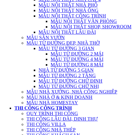
MẪU NỘI THẤT NHÀ PHỐ
MẪU NỘI THẤT NHÀ ỐNG
MẪU NỘI THẤT CÔNG TRÌNH
MẪU NỘI THẤT VĂN PHÒNG
MẪU NỘI THẤT SHOP, SHOWROOM
MẪU NỘI THẤT LÂU ĐÀI
MẪU SÂN VƯỜN
MẪU TỪ ĐƯỜNG ĐẸP, NHÀ THỜ
MẪU TỪ ĐƯỜNG 3 GIAN
MẪU TỪ ĐƯỜNG 2 MÁI
MẪU TỪ ĐƯỜNG 4 MÁI
MẪU TỪ ĐƯỜNG 8 MÁI
NHÀ TỪ ĐƯỜNG 5 GIAN
MẪU TỪ ĐƯỜNG 2 TẦNG
MẪU TỪ ĐƯỜNG CHỮ ĐINH
MẪU TỪ ĐƯỜNG CHỮ NHỊ
MẪU NHÀ XƯỞNG, NHÀ CÔNG NGHIỆP
MẪU NHÀ Ở & KINH DOANH
MẪU NHÀ HOMESTAY
THI CÔNG CÔNG TRÌNH
QUY TRÌNH THI CÔNG
THI CÔNG LÂU ĐÀI, DINH THỰ
THI CÔNG VILLA
THI CÔNG NHÀ THÉP