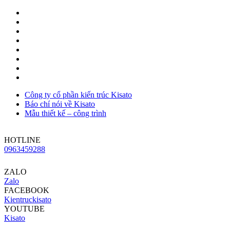
Công ty cổ phần kiến trúc Kisato
Báo chí nói về Kisato
Mẫu thiết kế – công trình
HOTLINE
0963459288
ZALO
Zalo
FACEBOOK
Kientruckisato
YOUTUBE
Kisato