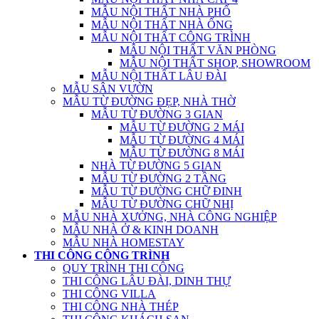
MẪU NỘI THẤT NHÀ PHỐ
MẪU NỘI THẤT NHÀ ỐNG
MẪU NỘI THẤT CÔNG TRÌNH
MẪU NỘI THẤT VĂN PHÒNG
MẪU NỘI THẤT SHOP, SHOWROOM
MẪU NỘI THẤT LÂU ĐÀI
MẪU SÂN VƯỜN
MẪU TỪ ĐƯỜNG ĐẸP, NHÀ THỜ
MẪU TỪ ĐƯỜNG 3 GIAN
MẪU TỪ ĐƯỜNG 2 MÁI
MẪU TỪ ĐƯỜNG 4 MÁI
MẪU TỪ ĐƯỜNG 8 MÁI
NHÀ TỪ ĐƯỜNG 5 GIAN
MẪU TỪ ĐƯỜNG 2 TẦNG
MẪU TỪ ĐƯỜNG CHỮ ĐINH
MẪU TỪ ĐƯỜNG CHỮ NHỊ
MẪU NHÀ XƯỞNG, NHÀ CÔNG NGHIỆP
MẪU NHÀ Ở & KINH DOANH
MẪU NHÀ HOMESTAY
THI CÔNG CÔNG TRÌNH
QUY TRÌNH THI CÔNG
THI CÔNG LÂU ĐÀI, DINH THỰ
THI CÔNG VILLA
THI CÔNG NHÀ THÉP