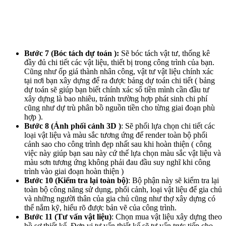
Bước 7 (Bóc tách dự toán ):
Sẽ bóc tách vật tư, thống kê
đầy đủ chi tiết các vật liệu, thiết bị trong công trình của bạn.
Cũng như ốp giá thành nhân công, vật tư vật liệu chính xác
tại nơi bạn xây dựng để ra được bảng dự toán chi tiết ( bảng
dự toán sẽ giúp bạn biết chính xác số tiền mình cần đầu tư
xây dựng là bao nhiêu, tránh trường hợp phát sinh chi phí
cũng như dự trù phân bồ nguồn tiền cho từng giai đoạn phù
hợp ).
Bước 8 (Ảnh phối cảnh 3D )
: Sẽ phối lựa chọn chi tiết các
loại vật liệu và màu sắc tương ứng để render toàn bộ phối
cảnh sao cho công trình đẹp nhất sau khi hoàn thiện ( công
việc này giúp bạn sau này cứ thế lựa chọn màu sắc vật liệu và
màu sơn tương ứng không phải đau đầu suy nghĩ khi công
trình vào giai đoạn hoàn thiện )
Bước 10 (Kiểm tra lại toàn bộ)
: Bộ phận này sẽ kiểm tra lại
toàn bộ công năng sử dụng, phối cảnh, loại vật liệu để gia chủ
và những người thân của gia chủ cũng như thợ xây dựng có
thể nắm kỹ, hiểu rõ được bản vẽ của công trình.
Bước 11 (Tư vấn vật liệu)
: Chọn mua vật liệu xây dựng theo
hồ sơ thiết kế. Đơn vị tư vấn thiết kế sẽ tư vấn trực tiếp cho