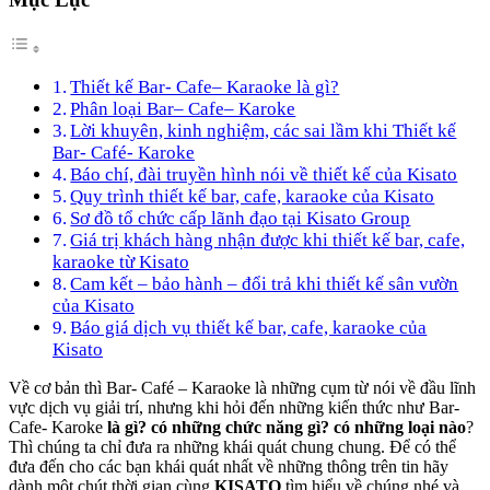
Thiết kế Bar- Cafe– Karaoke là gì?
Phân loại Bar– Cafe– Karoke
Lời khuyên, kinh nghiệm, các sai lầm khi Thiết kế
Bar- Café- Karoke
Báo chí, đài truyền hình nói về thiết kế của Kisato
Quy trình thiết kế bar, cafe, karaoke của Kisato
Sơ đồ tổ chức cấp lãnh đạo tại Kisato Group
Giá trị khách hàng nhận được khi thiết kế bar, cafe,
karaoke từ Kisato
Cam kết – bảo hành – đổi trả khi thiết kế sân vườn
của Kisato
Báo giá dịch vụ thiết kế bar, cafe, karaoke của
Kisato
Về cơ bản thì Bar- Café – Karaoke là những cụm từ nói về đầu lĩnh
vực dịch vụ giải trí, nhưng khi hỏi đến những kiến thức như Bar-
Cafe- Karoke
là gì? có
những chức năng gì? có những loại nào
?
Thì chúng ta chỉ đưa ra những khái quát chung chung. Để có thể
đưa đến cho các bạn khái quát nhất về những thông trên tin hãy
dành một chút thời gian cùng
KISATO
tìm hiểu về chúng nhé và