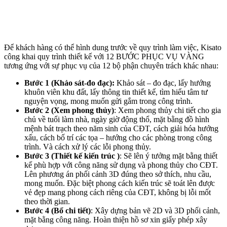
Để khách hàng có thể hình dung trước về quy trình làm việc, Kisato
công khai quy trình thiết kế với 12 BƯỚC PHỤC VỤ VÀNG
tương ứng với sự phục vụ của 12 bộ phận chuyên trách khác nhau:
Bước 1 (Khảo sát-đo đạc):
Khảo sát – đo đạc, lấy hướng
khuôn viên khu đất, lấy thông tin thiết kế, tìm hiểu tâm tư
nguyện vọng, mong muốn gửi gắm trong công trình.
Bước 2 (Xem phong thủy)
: Xem phong thủy chi tiết cho gia
chủ về tuổi làm nhà, ngày giờ động thổ, mặt bằng đồ hình
mệnh bát trạch theo năm sinh của CĐT, cách giải hóa hướng
xấu, cách bố trí các tọa – hướng cho các phòng trong công
trình. Và cách xử lý các lỗi phong thủy.
Bước 3 (Thiết kế kiến trúc )
: Sẽ lên ý tưởng mặt bằng thiết
kế phù hợp với công năng sử dụng và phong thủy cho CĐT.
Lên phương án phối cảnh 3D đúng theo sở thích, nhu cầu,
mong muốn. Đặc biệt phong cách kiến trúc sẽ toát lên được
vẻ đẹp mang phong cách riêng của CĐT, không bị lỗi mốt
theo thời gian.
Bước 4 (Bổ chi tiết)
: Xây dựng bản vẽ 2D và 3D phối cảnh,
mặt bằng công năng. Hoàn thiện hồ sơ xin giấy phép xây