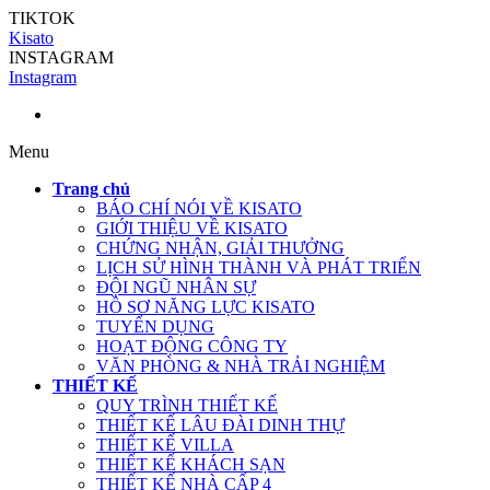
TIKTOK
Kisato
INSTAGRAM
Instagram
Menu
Trang chủ
BÁO CHÍ NÓI VỀ KISATO
GIỚI THIỆU VỀ KISATO
CHỨNG NHẬN, GIẢI THƯỞNG
LỊCH SỬ HÌNH THÀNH VÀ PHÁT TRIỂN
ĐỘI NGŨ NHÂN SỰ
HỒ SƠ NĂNG LỰC KISATO
TUYỂN DỤNG
HOẠT ĐỘNG CÔNG TY
VĂN PHÒNG & NHÀ TRẢI NGHIỆM
THIẾT KẾ
QUY TRÌNH THIẾT KẾ
THIẾT KẾ LÂU ĐÀI DINH THỰ
THIẾT KẾ VILLA
THIẾT KẾ KHÁCH SẠN
THIẾT KẾ NHÀ CẤP 4