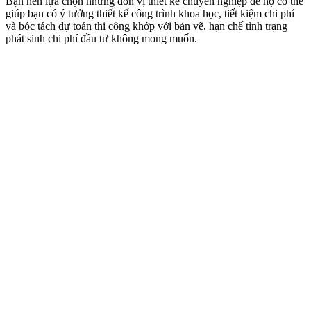
Bạn nên lựa chọn những đơn vị thiết kế chuyên nghiệp để họ có thể
giúp bạn có ý tưởng thiết kế công trình khoa học, tiết kiệm chi phí
và bóc tách dự toán thi công khớp với bản vẽ, hạn chế tình trạng
phát sinh chi phí đầu tư không mong muốn.