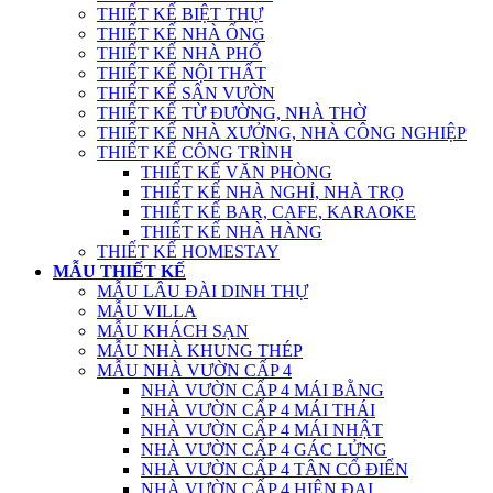
THIẾT KẾ BIỆT THỰ
THIẾT KẾ NHÀ ỐNG
THIẾT KẾ NHÀ PHỐ
THIẾT KẾ NỘI THẤT
THIẾT KẾ SÂN VƯỜN
THIẾT KẾ TỪ ĐƯỜNG, NHÀ THỜ
THIẾT KẾ NHÀ XƯỞNG, NHÀ CÔNG NGHIỆP
THIẾT KẾ CÔNG TRÌNH
THIẾT KẾ VĂN PHÒNG
THIẾT KẾ NHÀ NGHỈ, NHÀ TRỌ
THIẾT KẾ BAR, CAFE, KARAOKE
THIẾT KẾ NHÀ HÀNG
THIẾT KẾ HOMESTAY
MẪU THIẾT KẾ
MẪU LÂU ĐÀI DINH THỰ
MẪU VILLA
MẪU KHÁCH SẠN
MẪU NHÀ KHUNG THÉP
MẪU NHÀ VƯỜN CẤP 4
NHÀ VƯỜN CẤP 4 MÁI BẰNG
NHÀ VƯỜN CẤP 4 MÁI THÁI
NHÀ VƯỜN CẤP 4 MÁI NHẬT
NHÀ VƯỜN CẤP 4 GÁC LỬNG
NHÀ VƯỜN CẤP 4 TÂN CỔ ĐIỂN
NHÀ VƯỜN CẤP 4 HIỆN ĐẠI