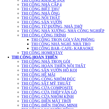
THI CÔNG KHÁCH SẠN
THI CÔNG NHÀ CẤP 4
THI CÔNG BIỆT THỰ
THI CÔNG NHÀ ỐNG
THI CÔNG NỘI THẤT
THI CÔNG SÂN VƯỜN
THI CÔNG TỪ ĐƯỜNG, NHÀ THỜ
THI CÔNG NHÀ XƯỞNG, NHÀ CÔNG NGHIỆP
THI CÔNG CÔNG TRÌNH
THI CÔNG TRỌN GÓI VĂN PHÒNG
THI CÔNG NHÀ NGHỈ, NHÀ TRỌ
THI CÔNG BAR- CAFE- KARAOKE
THI CÔNG HOMESTAY
THI CÔNG HOÀN THIỆN
THI CÔNG NHÀ TRỌN GÓI
THI CÔNG HOÀN THIỆN NỘI THẤT
THI CÔNG SÂN VƯỜN HỒ KOI
THI CÔNG HỆ MÁI
THI CÔNG CỔNG NHÔM ĐÚC
THI CÔNG SẮT MỸ THUẬT
THI CÔNG CỬA COMPOSITE
THI CÔNG CỬA THÉP VÂN GỖ
THI CÔNG CỬA NHÔM KÍNH
THI CÔNG ĐIỆN MẶT TRỜI
THI CÔNG ĐIỆN THÔNG MINH