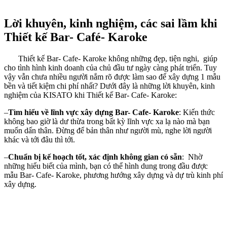
Lời khuyên, kinh nghiệm, các sai lầm khi
Thiết kế Bar- Café- Karoke
Thiết kế Bar- Cafe- Karoke không những đẹp, tiện nghi, giúp
cho tình hình kinh doanh của chủ đầu tư ngày càng phát triển. Tuy
vậy vẫn chưa nhiều người nắm rõ được làm sao để xây dựng 1 mẫu
bền và tiết kiệm chi phí nhất? Dưới đây là những lời khuyên, kinh
nghiệm của KISATO khi Thiết kế Bar- Cafe- Karoke:
–
Tìm hiểu về lĩnh vực xây dựng Bar- Cafe- Karoke
: Kiến thức
không bao giờ là dư thừa trong bất kỳ lĩnh vực xa lạ nào mà bạn
muốn dấn thân. Đừng để bản thân như người mù, nghe lời người
khác và tới đâu thì tới.
–
Chuẩn bị kế hoạch tốt, xác định không gian có sẵn
: Nhờ
những hiểu biết của mình, bạn có thể hình dung trong đầu được
mẫu Bar- Cafe- Karoke, phương hướng xây dựng và dự trù kinh phí
xây dựng.