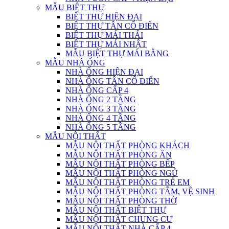
MẪU BIỆT THỰ
BIỆT THỰ HIỆN ĐẠI
BIỆT THỰ TÂN CỔ ĐIỂN
BIỆT THỰ MÁI THÁI
BIỆT THỰ MÁI NHẬT
MẪU BIỆT THỰ MÁI BẰNG
MẪU NHÀ ỐNG
NHÀ ỐNG HIỆN ĐẠI
NHÀ ỐNG TÂN CỔ ĐIỂN
NHÀ ỐNG CẤP 4
NHÀ ỐNG 2 TẦNG
NHÀ ỐNG 3 TẦNG
NHÀ ỐNG 4 TẦNG
NHÀ ỐNG 5 TẦNG
MẪU NỘI THẤT
MẪU NỘI THẤT PHÒNG KHÁCH
MẪU NỘI THẤT PHÒNG ĂN
MẪU NỘI THẤT PHÒNG BẾP
MẪU NỘI THẤT PHÒNG NGỦ
MẪU NỘI THẤT PHÒNG TRẺ EM
MẪU NỘI THẤT PHÒNG TẮM, VỆ SINH
MẪU NỘI THẤT PHÒNG THỜ
MẪU NỘI THẤT BIỆT THỰ
MẪU NỘI THẤT CHUNG CƯ
MẪU NỘI THẤT NHÀ CẤP 4