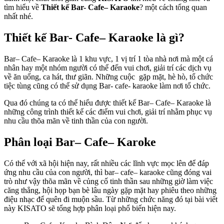
tìm hiểu về
Thiết kế Bar- Cafe– Karaoke
? một cách tổng quan
nhất nhé.
Thiết kế Bar- Cafe– Karaoke là gì?
Bar– Cafe– Karaoke là 1 khu vực, 1 vị trí 1 tòa nhà nơi mà một cá
nhân hay một nhóm người có thể đến vui chơi, giải trí các dịch vụ
về ăn uống, ca hát, thư giãn. Những cuộc gặp mặt, hè hò, tổ chức
tiệc tùng cũng có thể sử dụng Bar- cafe- karaoke làm nơi tổ chức.
Qua đó chúng ta có thể hiểu được thiết kế Bar– Cafe– Karaoke là
những công trình thiết kế các điểm vui chơi, giải trí nhằm phục vụ
nhu cầu thõa mãn về tinh thần của con người.
Phân loại Bar– Cafe– Karoke
Có thể với xã hội hiện nay, rất nhiều các lĩnh vực mọc lên để đáp
ứng nhu cầu của con người, thì bar– cafe– karaoke cũng đóng vai
trò như vậy thõa mãn về củng cố tinh thần sau những giờ làm việc
căng thẳng, hội họp bạn bè lâu ngày gặp mặt hay phiêu theo những
điệu nhạc để quên đi muộn sầu. Từ những chức năng đó tại bài viết
này KISATO sẽ tổng hợp phân loại phổ biến hiện nay.