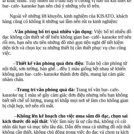
là khác nhau. Tuy nhiên dù ở đâu hay ở cương vị nào thì khi thiết kế
bar- cafe- karaoke bạn nên chú ý những yếu tố trên.
Ngoài về những lời khuyên, kinh nghiệm của KISATO, khách
hàng cũng có không ít những sai lầm nên rút ra kinh nghiệm:
-Văn phòng bố trí quá nhiều vận dụng
: Việc bố trí nhiều đồ
đạc không cần thiết sẽ dễ biến không gian bar- café- karaoke trở nên
rối ren, bạn nên ưu tiên những đồ nhỏ gọn tiện nghi để tiết kiệm
diện tích và chọn lọc ra những thiết bị cần thiết phục vụ cho công
việc.
–
Thiết kế văn phòng quá đơn điệu
: Toàn bộ căn phòng từ
nội thất, sơn tường, bàn ghế…đều 1 màu giống hệt nhau sẽ khiến
không gian bar- cafe- karaoke thành đơn điệu, mang lại cảm giác
nhàm chán.
–
Trang trí văn phòng quá đà:
Trang trí văn bar- cafe-
karaoke ng 1 màu sẽ gây cảm giác đơn điệu nhưng nếu bạn không
biết tiết chế số lượng, trang trí khắp mọi nơi sẽ làm cho không gian
bị chật hẹp, trở nên rối mắt.
–
Không lên kế hoạch cho việc mua sắm đồ đạc, chọn sai
kích thước đồ nội thất
: Việc làm này là sự cẩu thả, không có cái
nhìn dài hạn và mục tiêu lâu dài. Dẫn đến mua cả những đồ nội thất
không cần thiết, không chủ động trong việc đo đạc và chọn ra kích