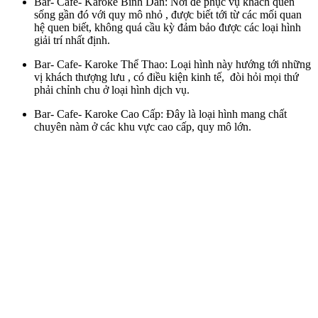
Bar- Cafe- Karoke Bình Dân: Nơi để phục vụ khách quen
sống gần đó với quy mô nhỏ , được biết tới từ các mối quan
hệ quen biết, không quá cầu kỳ đảm bảo được các loại hình
giải trí nhất định.
Bar- Cafe- Karoke Thể Thao: Loại hình này hướng tới những
vị khách thượng lưu , có điều kiện kinh tế, đòi hỏi mọi thứ
phải chỉnh chu ở loại hình dịch vụ.
Bar- Cafe- Karoke Cao Cấp: Đây là loại hình mang chất
chuyên nàm ở các khu vực cao cấp, quy mô lớn.