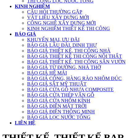
THI CÔNG LỌC NƯỚC TỔNG
KINH NGHIỆM
CÂU HỎI THƯỜNG GẶP
VẬT LIỆU XÂY DỰNG MỚI
CÔNG NGHỆ XÂY DỰNG MỚI
KINH NGHIỆM THIẾT KẾ THI CÔNG
BÁO GIÁ
KHUYẾN MẠI, ƯU ĐÃI
BÁO GIÁ LÂU ĐÀI, DINH THỰ
BÁO GIÁ THIẾT KẾ, THI CÔNG NHÀ
BÁO GIÁ THIẾT KẾ THI CÔNG NỘI THẤT
BÁO GIÁ THIẾT KẾ, THI CÔNG SÂN VƯỜN
BÁO GIÁ TỪ ĐƯỜNG, NHÀ THỜ
BÁO GIÁ HỆ MÁI
BÁO GIÁ CỔNG, HÀNG RÀO NHÔM ĐÚC
BÁO GIÁ SẮT MỸ THUẬT
BÁO GIÁ CỬA GỖ NHỰA COMPOSITE
BÁO GIÁ CỬA THÉP VÂN GỖ
BÁO GIÁ CỬA NHÔM KÍNH
BÁO GIÁ ĐIỆN MẶT TRỜI
BÁO GIÁ ĐIỆN THÔNG MINH
BÁO GIÁ LỌC NƯỚC TỔNG
LIÊN HỆ
THIẾT KẾ, THIẾT KẾ BAR,