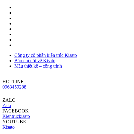
Công ty cổ phần kiến trúc Kisato
Báo chí nói về Kisato
Mẫu thiết kế – công trình
HOTLINE
0963459288
ZALO
Zalo
FACEBOOK
Kientruckisato
YOUTUBE
Kisato