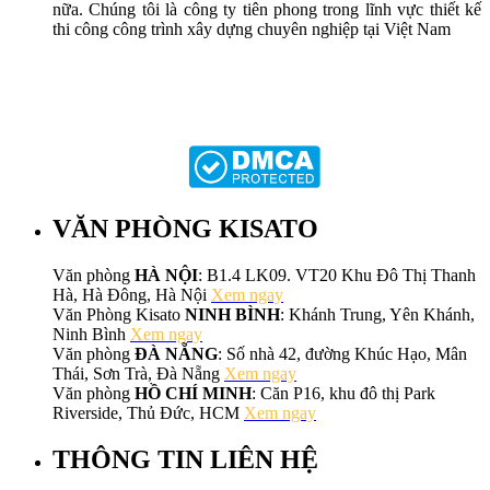
nữa. Chúng tôi là công ty tiên phong trong lĩnh vực thiết kế
thi công công trình xây dựng chuyên nghiệp tại Việt Nam
VĂN PHÒNG KISATO
Văn phòng
HÀ NỘI
: B1.4 LK09. VT20 Khu Đô Thị Thanh
Hà, Hà Đông, Hà Nội
Xem ngay
Văn Phòng Kisato
NINH BÌNH
: Khánh Trung, Yên Khánh,
Ninh Bình
Xem ngay
Văn phòng
ĐÀ NẴNG
: Số nhà 42, đường Khúc Hạo, Mân
Thái, Sơn Trà, Đà Nẵng
Xem ngay
Văn phòng
HỒ CHÍ MINH
: Căn P16, khu đô thị Park
Riverside, Thủ Đức, HCM
Xem ngay
THÔNG TIN LIÊN HỆ