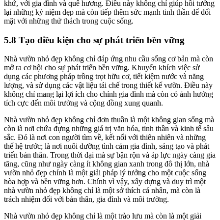
khứ, với gia đình và quê hương. Điều này không chỉ giúp hồi tưởng
lại những kỷ niệm đẹp mà còn tiếp thêm sức mạnh tinh thần để đối
mặt với những thử thách trong cuộc sống.
5.8 Tạo điều kiện cho sự phát triển bền vững
Nhà vườn nhỏ đẹp không chỉ đáp ứng nhu cầu sống cơ bản mà còn
mở ra cơ hội cho sự phát triển bền vững. Khuyến khích việc sử
dụng các phương pháp trồng trọt hữu cơ, tiết kiệm nước và năng
lượng, và sử dụng các vật liệu tái chế trong thiết kế vườn. Điều này
không chỉ mang lại lợi ích cho chính gia đình mà còn có ảnh hưởng
tích cực đến môi trường và cộng đồng xung quanh.
Nhà vườn nhỏ đẹp không chỉ đơn thuần là một không gian sống mà
còn là nơi chứa đựng những giá trị văn hóa, tinh thần và kinh tế sâu
sắc. Đó là nơi con người tìm về, kết nối với thiên nhiên và những
thế hệ trước; là nơi nuôi dưỡng tình cảm gia đình, sáng tạo và phát
triển bản thân. Trong thời đại mà sự bận rộn và áp lực ngày càng gia
tăng, cũng như ngày càng ít không gian xanh trong đô thị lớn, nhà
vườn nhỏ đẹp chính là một giải pháp lý tưởng cho một cuộc sống
hòa hợp và bền vững hơn. Chính vì vậy, xây dựng và duy trì một
nhà vườn nhỏ đẹp không chỉ là một sở thích cá nhân, mà còn là
trách nhiệm đối với bản thân, gia đình và môi trường.
Nhà vườn nhỏ đẹp không chỉ là một trào lưu mà còn là một giải