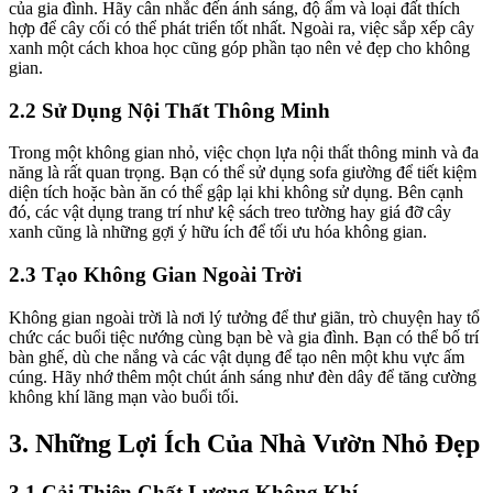
của gia đình. Hãy cân nhắc đến ánh sáng, độ ẩm và loại đất thích
hợp để cây cối có thể phát triển tốt nhất. Ngoài ra, việc sắp xếp cây
xanh một cách khoa học cũng góp phần tạo nên vẻ đẹp cho không
gian.
2.2 Sử Dụng Nội Thất Thông Minh
Trong một không gian nhỏ, việc chọn lựa nội thất thông minh và đa
năng là rất quan trọng. Bạn có thể sử dụng sofa giường để tiết kiệm
diện tích hoặc bàn ăn có thể gập lại khi không sử dụng. Bên cạnh
đó, các vật dụng trang trí như kệ sách treo tường hay giá đỡ cây
xanh cũng là những gợi ý hữu ích để tối ưu hóa không gian.
2.3 Tạo Không Gian Ngoài Trời
Không gian ngoài trời là nơi lý tưởng để thư giãn, trò chuyện hay tổ
chức các buổi tiệc nướng cùng bạn bè và gia đình. Bạn có thể bố trí
bàn ghế, dù che nắng và các vật dụng để tạo nên một khu vực ấm
cúng. Hãy nhớ thêm một chút ánh sáng như đèn dây để tăng cường
không khí lãng mạn vào buổi tối.
3. Những Lợi Ích Của Nhà Vườn Nhỏ Đẹp
3.1 Cải Thiện Chất Lượng Không Khí