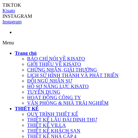
TIKTOK
Kisato
INSTAGRAM
Instagram
Menu
Trang chủ
BÁO CHÍ NÓI VỀ KISATO
GIỚI THIỆU VỀ KISATO
CHỨNG NHẬN, GIẢI THƯỞNG
LỊCH SỬ HÌNH THÀNH VÀ PHÁT TRIỂN
ĐỘI NGŨ NHÂN SỰ
HỒ SƠ NĂNG LỰC KISATO
TUYỂN DỤNG
HOẠT ĐỘNG CÔNG TY
VĂN PHÒNG & NHÀ TRẢI NGHIỆM
THIẾT KẾ
QUY TRÌNH THIẾT KẾ
THIẾT KẾ LÂU ĐÀI DINH THỰ
THIẾT KẾ VILLA
THIẾT KẾ KHÁCH SẠN
THIẾT KẾ NHÀ CẤP 4