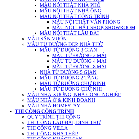
MẪU NỘI THẤT NHÀ PHỐ
MẪU NỘI THẤT NHÀ ỐNG
MẪU NỘI THẤT CÔNG TRÌNH
MẪU NỘI THẤT VĂN PHÒNG
MẪU NỘI THẤT SHOP, SHOWROOM
MẪU NỘI THẤT LÂU ĐÀI
MẪU SÂN VƯỜN
MẪU TỪ ĐƯỜNG ĐẸP, NHÀ THỜ
MẪU TỪ ĐƯỜNG 3 GIAN
MẪU TỪ ĐƯỜNG 2 MÁI
MẪU TỪ ĐƯỜNG 4 MÁI
MẪU TỪ ĐƯỜNG 8 MÁI
NHÀ TỪ ĐƯỜNG 5 GIAN
MẪU TỪ ĐƯỜNG 2 TẦNG
MẪU TỪ ĐƯỜNG CHỮ ĐINH
MẪU TỪ ĐƯỜNG CHỮ NHỊ
MẪU NHÀ XƯỞNG, NHÀ CÔNG NGHIỆP
MẪU NHÀ Ở & KINH DOANH
MẪU NHÀ HOMESTAY
THI CÔNG CÔNG TRÌNH
QUY TRÌNH THI CÔNG
THI CÔNG LÂU ĐÀI, DINH THỰ
THI CÔNG VILLA
THI CÔNG NHÀ THÉP