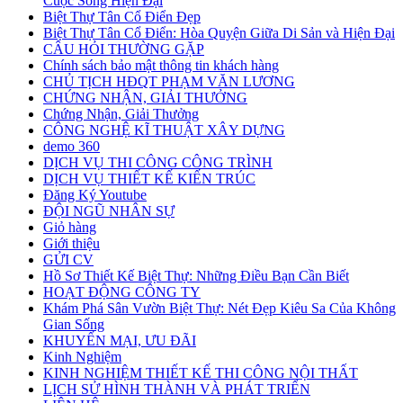
Cuộc Sống Hiện Đại
Biệt Thự Tân Cổ Điển Đẹp
Biệt Thự Tân Cổ Điển: Hòa Quyện Giữa Di Sản và Hiện Đại
CÂU HỎI THƯỜNG GẶP
Chính sách bảo mật thông tin khách hàng
CHỦ TỊCH HĐQT PHẠM VĂN LƯƠNG
CHỨNG NHẬN, GIẢI THƯỞNG
Chứng Nhận, Giải Thưởng
CÔNG NGHỆ KĨ THUẬT XÂY DỰNG
demo 360
DỊCH VỤ THI CÔNG CÔNG TRÌNH
DỊCH VỤ THIẾT KẾ KIẾN TRÚC
Đăng Ký Youtube
ĐỘI NGŨ NHÂN SỰ
Giỏ hàng
Giới thiệu
GỬI CV
Hồ Sơ Thiết Kế Biệt Thự: Những Điều Bạn Cần Biết
HOẠT ĐỘNG CÔNG TY
Khám Phá Sân Vườn Biệt Thự: Nét Đẹp Kiêu Sa Của Không
Gian Sống
KHUYẾN MẠI, ƯU ĐÃI
Kinh Nghiệm
KINH NGHIỆM THIẾT KẾ THI CÔNG NỘI THẤT
LỊCH SỬ HÌNH THÀNH VÀ PHÁT TRIỂN