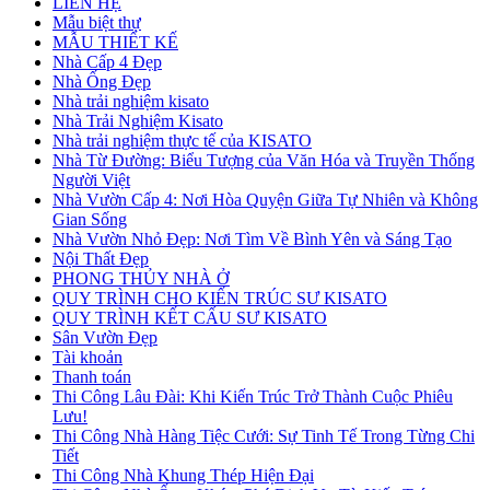
LIÊN HỆ
Mẫu biệt thự
MẪU THIẾT KẾ
Nhà Cấp 4 Đẹp
Nhà Ống Đẹp
Nhà trải nghiệm kisato
Nhà Trải Nghiệm Kisato
Nhà trải nghiệm thực tế của KISATO
Nhà Từ Đường: Biểu Tượng của Văn Hóa và Truyền Thống
Người Việt
Nhà Vườn Cấp 4: Nơi Hòa Quyện Giữa Tự Nhiên và Không
Gian Sống
Nhà Vườn Nhỏ Đẹp: Nơi Tìm Về Bình Yên và Sáng Tạo
Nội Thất Đẹp
PHONG THỦY NHÀ Ở
QUY TRÌNH CHO KIẾN TRÚC SƯ KISATO
QUY TRÌNH KẾT CẤU SƯ KISATO
Sân Vườn Đẹp
Tài khoản
Thanh toán
Thi Công Lâu Đài: Khi Kiến Trúc Trở Thành Cuộc Phiêu
Lưu!
Thi Công Nhà Hàng Tiệc Cưới: Sự Tinh Tế Trong Từng Chi
Tiết
Thi Công Nhà Khung Thép Hiện Đại