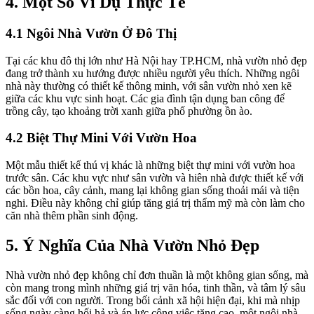
4. Một Số Ví Dụ Thực Tế
4.1 Ngôi Nhà Vườn Ở Đô Thị
Tại các khu đô thị lớn như Hà Nội hay TP.HCM, nhà vườn nhỏ đẹp
đang trở thành xu hướng được nhiều người yêu thích. Những ngôi
nhà này thường có thiết kế thông minh, với sân vườn nhỏ xen kẽ
giữa các khu vực sinh hoạt. Các gia đình tận dụng ban công để
trồng cây, tạo khoảng trời xanh giữa phố phường ồn ào.
4.2 Biệt Thự Mini Với Vườn Hoa
Một mẫu thiết kế thú vị khác là những biệt thự mini với vườn hoa
trước sân. Các khu vực như sân vườn và hiên nhà được thiết kế với
các bồn hoa, cây cảnh, mang lại không gian sống thoải mái và tiện
nghi. Điều này không chỉ giúp tăng giá trị thẩm mỹ mà còn làm cho
căn nhà thêm phần sinh động.
5. Ý Nghĩa Của Nhà Vườn Nhỏ Đẹp
Nhà vườn nhỏ đẹp không chỉ đơn thuần là một không gian sống, mà
còn mang trong mình những giá trị văn hóa, tinh thần, và tâm lý sâu
sắc đối với con người. Trong bối cảnh xã hội hiện đại, khi mà nhịp
sống ngày càng hối hả và áp lực công việc tăng cao, một ngôi nhà