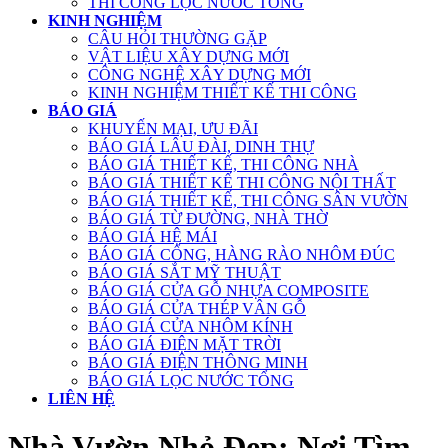
THI CÔNG LỌC NƯỚC TỔNG
KINH NGHIỆM
CÂU HỎI THƯỜNG GẶP
VẬT LIỆU XÂY DỰNG MỚI
CÔNG NGHỆ XÂY DỰNG MỚI
KINH NGHIỆM THIẾT KẾ THI CÔNG
BÁO GIÁ
KHUYẾN MẠI, ƯU ĐÃI
BÁO GIÁ LÂU ĐÀI, DINH THỰ
BÁO GIÁ THIẾT KẾ, THI CÔNG NHÀ
BÁO GIÁ THIẾT KẾ THI CÔNG NỘI THẤT
BÁO GIÁ THIẾT KẾ, THI CÔNG SÂN VƯỜN
BÁO GIÁ TỪ ĐƯỜNG, NHÀ THỜ
BÁO GIÁ HỆ MÁI
BÁO GIÁ CỔNG, HÀNG RÀO NHÔM ĐÚC
BÁO GIÁ SẮT MỸ THUẬT
BÁO GIÁ CỬA GỖ NHỰA COMPOSITE
BÁO GIÁ CỬA THÉP VÂN GỖ
BÁO GIÁ CỬA NHÔM KÍNH
BÁO GIÁ ĐIỆN MẶT TRỜI
BÁO GIÁ ĐIỆN THÔNG MINH
BÁO GIÁ LỌC NƯỚC TỔNG
LIÊN HỆ
Nhà Vườn Nhỏ Đẹp: Nơi Tìm