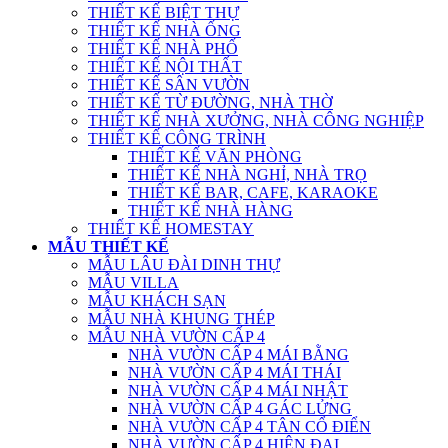
THIẾT KẾ BIỆT THỰ
THIẾT KẾ NHÀ ỐNG
THIẾT KẾ NHÀ PHỐ
THIẾT KẾ NỘI THẤT
THIẾT KẾ SÂN VƯỜN
THIẾT KẾ TỪ ĐƯỜNG, NHÀ THỜ
THIẾT KẾ NHÀ XƯỞNG, NHÀ CÔNG NGHIỆP
THIẾT KẾ CÔNG TRÌNH
THIẾT KẾ VĂN PHÒNG
THIẾT KẾ NHÀ NGHỈ, NHÀ TRỌ
THIẾT KẾ BAR, CAFE, KARAOKE
THIẾT KẾ NHÀ HÀNG
THIẾT KẾ HOMESTAY
MẪU THIẾT KẾ
MẪU LÂU ĐÀI DINH THỰ
MẪU VILLA
MẪU KHÁCH SẠN
MẪU NHÀ KHUNG THÉP
MẪU NHÀ VƯỜN CẤP 4
NHÀ VƯỜN CẤP 4 MÁI BẰNG
NHÀ VƯỜN CẤP 4 MÁI THÁI
NHÀ VƯỜN CẤP 4 MÁI NHẬT
NHÀ VƯỜN CẤP 4 GÁC LỬNG
NHÀ VƯỜN CẤP 4 TÂN CỔ ĐIỂN
NHÀ VƯỜN CẤP 4 HIỆN ĐẠI