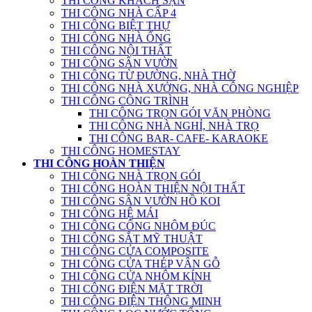
THI CÔNG KHÁCH SẠN
THI CÔNG NHÀ CẤP 4
THI CÔNG BIỆT THỰ
THI CÔNG NHÀ ỐNG
THI CÔNG NỘI THẤT
THI CÔNG SÂN VƯỜN
THI CÔNG TỪ ĐƯỜNG, NHÀ THỜ
THI CÔNG NHÀ XƯỞNG, NHÀ CÔNG NGHIỆP
THI CÔNG CÔNG TRÌNH
THI CÔNG TRỌN GÓI VĂN PHÒNG
THI CÔNG NHÀ NGHỈ, NHÀ TRỌ
THI CÔNG BAR- CAFE- KARAOKE
THI CÔNG HOMESTAY
THI CÔNG HOÀN THIỆN
THI CÔNG NHÀ TRỌN GÓI
THI CÔNG HOÀN THIỆN NỘI THẤT
THI CÔNG SÂN VƯỜN HỒ KOI
THI CÔNG HỆ MÁI
THI CÔNG CỔNG NHÔM ĐÚC
THI CÔNG SẮT MỸ THUẬT
THI CÔNG CỬA COMPOSITE
THI CÔNG CỬA THÉP VÂN GỖ
THI CÔNG CỬA NHÔM KÍNH
THI CÔNG ĐIỆN MẶT TRỜI
THI CÔNG ĐIỆN THÔNG MINH