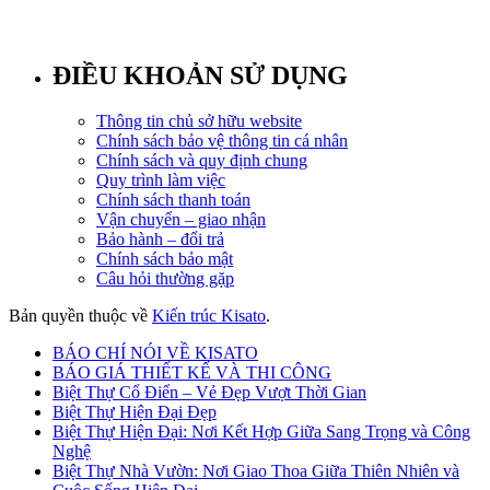
ĐIỀU KHOẢN SỬ DỤNG
Thông tin chủ sở hữu website
Chính sách bảo vệ thông tin cá nhân
Chính sách và quy định chung
Quy trình làm việc
Chính sách thanh toán
Vận chuyển – giao nhận
Bảo hành – đổi trả
Chính sách bảo mật
Câu hỏi thường gặp
Bản quyền thuộc về
Kiến trúc Kisato
.
BÁO CHÍ NÓI VỀ KISATO
BÁO GIÁ THIẾT KẾ VÀ THI CÔNG
Biệt Thự Cổ Điển – Vẻ Đẹp Vượt Thời Gian
Biệt Thự Hiện Đại Đẹp
Biệt Thự Hiện Đại: Nơi Kết Hợp Giữa Sang Trọng và Công
Nghệ
Biệt Thự Nhà Vườn: Nơi Giao Thoa Giữa Thiên Nhiên và