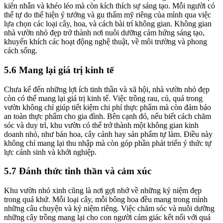
kiên nhẫn và khéo léo mà còn kích thích sự sáng tạo. Mỗi người có
thể tự do thể hiện ý tưởng và gu thẩm mỹ riêng của mình qua việc
lựa chọn các loại cây, hoa, và cách bài trí không gian. Không gian
nhà vườn nhỏ đẹp trở thành nơi nuôi dưỡng cảm hứng sáng tạo,
khuyến khích các hoạt động nghệ thuật, về môi trường và phong
cách sống.
5.6 Mang lại giá trị kinh tế
Chưa kể đến những lợi ích tinh thần và xã hội, nhà vườn nhỏ đẹp
còn có thể mang lại giá trị kinh tế. Việc trồng rau, củ, quả trong
vườn không chỉ giúp tiết kiệm chi phí thực phẩm mà còn đảm bảo
an toàn thực phẩm cho gia đình. Bên cạnh đó, nếu biết cách chăm
sóc và duy trì, khu vườn có thể trở thành một không gian kinh
doanh nhỏ, như bán hoa, cây cảnh hay sản phẩm tự làm. Điều này
không chỉ mang lại thu nhập mà còn góp phần phát triển ý thức tự
lực cánh sinh và khởi nghiệp.
5.7 Đánh thức tinh thần và cảm xúc
Khu vườn nhỏ xinh cũng là nơi gợi nhớ về những kỷ niệm đẹp
trong quá khứ. Mỗi loại cây, mỗi bông hoa đều mang trong mình
những câu chuyện và kỷ niệm riêng. Việc chăm sóc và nuôi dưỡng
những cây trồng mang lại cho con người cảm giác kết nối với quá