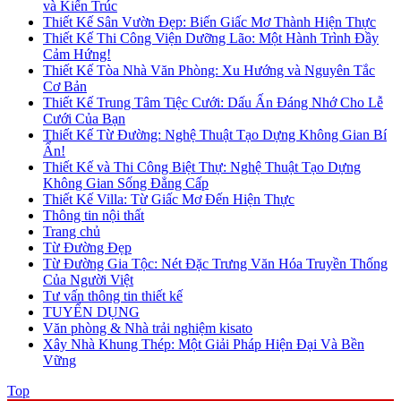
và Kiến Trúc
Thiết Kế Sân Vườn Đẹp: Biến Giấc Mơ Thành Hiện Thực
Thiết Kế Thi Công Viện Dưỡng Lão: Một Hành Trình Đầy
Cảm Hứng!
Thiết Kế Tòa Nhà Văn Phòng: Xu Hướng và Nguyên Tắc
Cơ Bản
Thiết Kế Trung Tâm Tiệc Cưới: Dấu Ấn Đáng Nhớ Cho Lễ
Cưới Của Bạn
Thiết Kế Từ Đường: Nghệ Thuật Tạo Dựng Không Gian Bí
Ẩn!
Thiết Kế và Thi Công Biệt Thự: Nghệ Thuật Tạo Dựng
Không Gian Sống Đẳng Cấp
Thiết Kế Villa: Từ Giấc Mơ Đến Hiện Thực
Thông tin nội thất
Trang chủ
Từ Đường Đẹp
Từ Đường Gia Tộc: Nét Đặc Trưng Văn Hóa Truyền Thống
Của Người Việt
Tư vấn thông tin thiết kế
TUYỂN DỤNG
Văn phòng & Nhà trải nghiệm kisato
Xây Nhà Khung Thép: Một Giải Pháp Hiện Đại Và Bền
Vững
Top