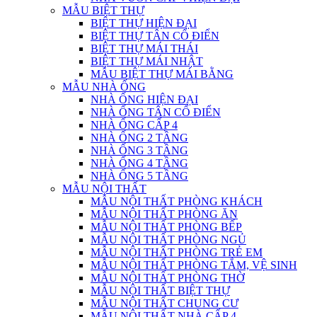
MẪU BIỆT THỰ
BIỆT THỰ HIỆN ĐẠI
BIỆT THỰ TÂN CỔ ĐIỂN
BIỆT THỰ MÁI THÁI
BIỆT THỰ MÁI NHẬT
MẪU BIỆT THỰ MÁI BẰNG
MẪU NHÀ ỐNG
NHÀ ỐNG HIỆN ĐẠI
NHÀ ỐNG TÂN CỔ ĐIỂN
NHÀ ỐNG CẤP 4
NHÀ ỐNG 2 TẦNG
NHÀ ỐNG 3 TẦNG
NHÀ ỐNG 4 TẦNG
NHÀ ỐNG 5 TẦNG
MẪU NỘI THẤT
MẪU NỘI THẤT PHÒNG KHÁCH
MẪU NỘI THẤT PHÒNG ĂN
MẪU NỘI THẤT PHÒNG BẾP
MẪU NỘI THẤT PHÒNG NGỦ
MẪU NỘI THẤT PHÒNG TRẺ EM
MẪU NỘI THẤT PHÒNG TẮM, VỆ SINH
MẪU NỘI THẤT PHÒNG THỜ
MẪU NỘI THẤT BIỆT THỰ
MẪU NỘI THẤT CHUNG CƯ
MẪU NỘI THẤT NHÀ CẤP 4