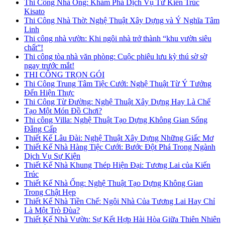
Thi Công Nhà Ống: Khám Phá Dịch Vụ Từ Kiến Trúc
Kisato
Thi Công Nhà Thờ: Nghệ Thuật Xây Dựng và Ý Nghĩa Tâm
Linh
Thi công nhà vườn: Khi ngôi nhà trở thành “khu vườn siêu
chất”!
Thi công tòa nhà văn phòng: Cuộc phiêu lưu kỳ thú sờ sờ
ngay trước mắt!
THI CÔNG TRỌN GÓI
Thi Công Trung Tâm Tiệc Cưới: Nghệ Thuật Từ Ý Tưởng
Đến Hiện Thực
Thi Công Từ Đường: Nghệ Thuật Xây Dựng Hay Là Chế
Tạo Một Món Đồ Chơi?
Thi công Villa: Nghệ Thuật Tạo Dựng Không Gian Sống
Đẳng Cấp
Thiết Kế Lâu Đài: Nghệ Thuật Xây Dựng Những Giấc Mơ
Thiết Kế Nhà Hàng Tiệc Cưới: Bước Đột Phá Trong Ngành
Dịch Vụ Sự Kiện
Thiết Kế Nhà Khung Thép Hiện Đại: Tương Lai của Kiến
Trúc
Thiết Kế Nhà Ống: Nghệ Thuật Tạo Dựng Không Gian
Trong Chật Hẹp
Thiết Kế Nhà Tiền Chế: Ngôi Nhà Của Tương Lai Hay Chỉ
Là Một Trò Đùa?
Thiết Kế Nhà Vườn: Sự Kết Hợp Hài Hòa Giữa Thiên Nhiên