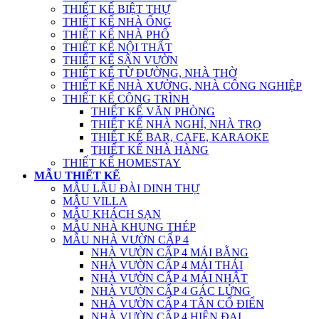
THIẾT KẾ BIỆT THỰ
THIẾT KẾ NHÀ ỐNG
THIẾT KẾ NHÀ PHỐ
THIẾT KẾ NỘI THẤT
THIẾT KẾ SÂN VƯỜN
THIẾT KẾ TỪ ĐƯỜNG, NHÀ THỜ
THIẾT KẾ NHÀ XƯỞNG, NHÀ CÔNG NGHIỆP
THIẾT KẾ CÔNG TRÌNH
THIẾT KẾ VĂN PHÒNG
THIẾT KẾ NHÀ NGHỈ, NHÀ TRỌ
THIẾT KẾ BAR, CAFE, KARAOKE
THIẾT KẾ NHÀ HÀNG
THIẾT KẾ HOMESTAY
MẪU THIẾT KẾ
MẪU LÂU ĐÀI DINH THỰ
MẪU VILLA
MẪU KHÁCH SẠN
MẪU NHÀ KHUNG THÉP
MẪU NHÀ VƯỜN CẤP 4
NHÀ VƯỜN CẤP 4 MÁI BẰNG
NHÀ VƯỜN CẤP 4 MÁI THÁI
NHÀ VƯỜN CẤP 4 MÁI NHẬT
NHÀ VƯỜN CẤP 4 GÁC LỬNG
NHÀ VƯỜN CẤP 4 TÂN CỔ ĐIỂN
NHÀ VƯỜN CẤP 4 HIỆN ĐẠI