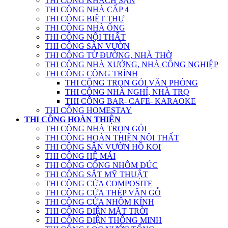
THI CÔNG KHÁCH SẠN
THI CÔNG NHÀ CẤP 4
THI CÔNG BIỆT THỰ
THI CÔNG NHÀ ỐNG
THI CÔNG NỘI THẤT
THI CÔNG SÂN VƯỜN
THI CÔNG TỪ ĐƯỜNG, NHÀ THỜ
THI CÔNG NHÀ XƯỞNG, NHÀ CÔNG NGHIỆP
THI CÔNG CÔNG TRÌNH
THI CÔNG TRỌN GÓI VĂN PHÒNG
THI CÔNG NHÀ NGHỈ, NHÀ TRỌ
THI CÔNG BAR- CAFE- KARAOKE
THI CÔNG HOMESTAY
THI CÔNG HOÀN THIỆN
THI CÔNG NHÀ TRỌN GÓI
THI CÔNG HOÀN THIỆN NỘI THẤT
THI CÔNG SÂN VƯỜN HỒ KOI
THI CÔNG HỆ MÁI
THI CÔNG CỔNG NHÔM ĐÚC
THI CÔNG SẮT MỸ THUẬT
THI CÔNG CỬA COMPOSITE
THI CÔNG CỬA THÉP VÂN GỖ
THI CÔNG CỬA NHÔM KÍNH
THI CÔNG ĐIỆN MẶT TRỜI
THI CÔNG ĐIỆN THÔNG MINH