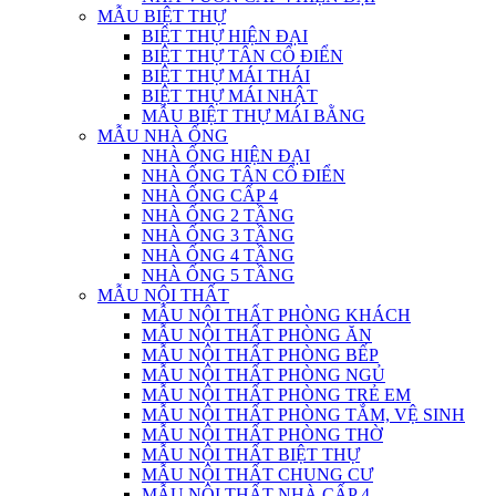
MẪU BIỆT THỰ
BIỆT THỰ HIỆN ĐẠI
BIỆT THỰ TÂN CỔ ĐIỂN
BIỆT THỰ MÁI THÁI
BIỆT THỰ MÁI NHẬT
MẪU BIỆT THỰ MÁI BẰNG
MẪU NHÀ ỐNG
NHÀ ỐNG HIỆN ĐẠI
NHÀ ỐNG TÂN CỔ ĐIỂN
NHÀ ỐNG CẤP 4
NHÀ ỐNG 2 TẦNG
NHÀ ỐNG 3 TẦNG
NHÀ ỐNG 4 TẦNG
NHÀ ỐNG 5 TẦNG
MẪU NỘI THẤT
MẪU NỘI THẤT PHÒNG KHÁCH
MẪU NỘI THẤT PHÒNG ĂN
MẪU NỘI THẤT PHÒNG BẾP
MẪU NỘI THẤT PHÒNG NGỦ
MẪU NỘI THẤT PHÒNG TRẺ EM
MẪU NỘI THẤT PHÒNG TẮM, VỆ SINH
MẪU NỘI THẤT PHÒNG THỜ
MẪU NỘI THẤT BIỆT THỰ
MẪU NỘI THẤT CHUNG CƯ
MẪU NỘI THẤT NHÀ CẤP 4