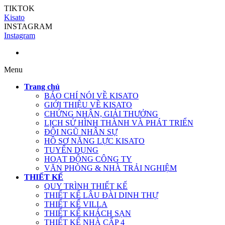
TIKTOK
Kisato
INSTAGRAM
Instagram
Menu
Trang chủ
BÁO CHÍ NÓI VỀ KISATO
GIỚI THIỆU VỀ KISATO
CHỨNG NHẬN, GIẢI THƯỞNG
LỊCH SỬ HÌNH THÀNH VÀ PHÁT TRIỂN
ĐỘI NGŨ NHÂN SỰ
HỒ SƠ NĂNG LỰC KISATO
TUYỂN DỤNG
HOẠT ĐỘNG CÔNG TY
VĂN PHÒNG & NHÀ TRẢI NGHIỆM
THIẾT KẾ
QUY TRÌNH THIẾT KẾ
THIẾT KẾ LÂU ĐÀI DINH THỰ
THIẾT KẾ VILLA
THIẾT KẾ KHÁCH SẠN
THIẾT KẾ NHÀ CẤP 4