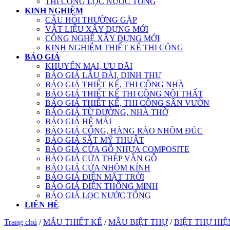
THI CÔNG LỌC NƯỚC TỔNG
KINH NGHIỆM
CÂU HỎI THƯỜNG GẶP
VẬT LIỆU XÂY DỰNG MỚI
CÔNG NGHỆ XÂY DỰNG MỚI
KINH NGHIỆM THIẾT KẾ THI CÔNG
BÁO GIÁ
KHUYẾN MẠI, ƯU ĐÃI
BÁO GIÁ LÂU ĐÀI, DINH THỰ
BÁO GIÁ THIẾT KẾ, THI CÔNG NHÀ
BÁO GIÁ THIẾT KẾ THI CÔNG NỘI THẤT
BÁO GIÁ THIẾT KẾ, THI CÔNG SÂN VƯỜN
BÁO GIÁ TỪ ĐƯỜNG, NHÀ THỜ
BÁO GIÁ HỆ MÁI
BÁO GIÁ CỔNG, HÀNG RÀO NHÔM ĐÚC
BÁO GIÁ SẮT MỸ THUẬT
BÁO GIÁ CỬA GỖ NHỰA COMPOSITE
BÁO GIÁ CỬA THÉP VÂN GỖ
BÁO GIÁ CỬA NHÔM KÍNH
BÁO GIÁ ĐIỆN MẶT TRỜI
BÁO GIÁ ĐIỆN THÔNG MINH
BÁO GIÁ LỌC NƯỚC TỔNG
LIÊN HỆ
Trang chủ
/
MẪU THIẾT KẾ
/
MẪU BIỆT THỰ
/
BIỆT THỰ HIỆ