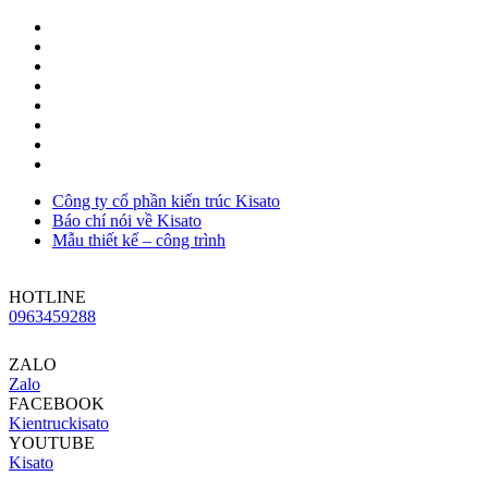
Công ty cổ phần kiến trúc Kisato
Báo chí nói về Kisato
Mẫu thiết kế – công trình
HOTLINE
0963459288
ZALO
Zalo
FACEBOOK
Kientruckisato
YOUTUBE
Kisato