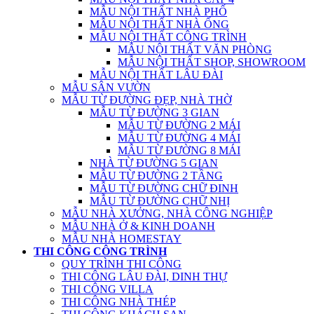
MẪU NỘI THẤT NHÀ PHỐ
MẪU NỘI THẤT NHÀ ỐNG
MẪU NỘI THẤT CÔNG TRÌNH
MẪU NỘI THẤT VĂN PHÒNG
MẪU NỘI THẤT SHOP, SHOWROOM
MẪU NỘI THẤT LÂU ĐÀI
MẪU SÂN VƯỜN
MẪU TỪ ĐƯỜNG ĐẸP, NHÀ THỜ
MẪU TỪ ĐƯỜNG 3 GIAN
MẪU TỪ ĐƯỜNG 2 MÁI
MẪU TỪ ĐƯỜNG 4 MÁI
MẪU TỪ ĐƯỜNG 8 MÁI
NHÀ TỪ ĐƯỜNG 5 GIAN
MẪU TỪ ĐƯỜNG 2 TẦNG
MẪU TỪ ĐƯỜNG CHỮ ĐINH
MẪU TỪ ĐƯỜNG CHỮ NHỊ
MẪU NHÀ XƯỞNG, NHÀ CÔNG NGHIỆP
MẪU NHÀ Ở & KINH DOANH
MẪU NHÀ HOMESTAY
THI CÔNG CÔNG TRÌNH
QUY TRÌNH THI CÔNG
THI CÔNG LÂU ĐÀI, DINH THỰ
THI CÔNG VILLA
THI CÔNG NHÀ THÉP