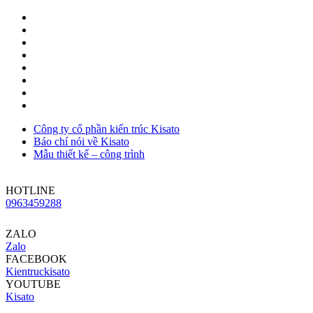
Công ty cổ phần kiến trúc Kisato
Báo chí nói về Kisato
Mẫu thiết kế – công trình
HOTLINE
0963459288
ZALO
Zalo
FACEBOOK
Kientruckisato
YOUTUBE
Kisato