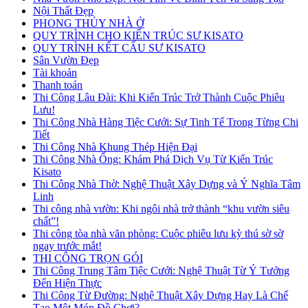
Nội Thất Đẹp
PHONG THỦY NHÀ Ở
QUY TRÌNH CHO KIẾN TRÚC SƯ KISATO
QUY TRÌNH KẾT CẤU SƯ KISATO
Sân Vườn Đẹp
Tài khoản
Thanh toán
Thi Công Lâu Đài: Khi Kiến Trúc Trở Thành Cuộc Phiêu
Lưu!
Thi Công Nhà Hàng Tiệc Cưới: Sự Tinh Tế Trong Từng Chi
Tiết
Thi Công Nhà Khung Thép Hiện Đại
Thi Công Nhà Ống: Khám Phá Dịch Vụ Từ Kiến Trúc
Kisato
Thi Công Nhà Thờ: Nghệ Thuật Xây Dựng và Ý Nghĩa Tâm
Linh
Thi công nhà vườn: Khi ngôi nhà trở thành “khu vườn siêu
chất”!
Thi công tòa nhà văn phòng: Cuộc phiêu lưu kỳ thú sờ sờ
ngay trước mắt!
THI CÔNG TRỌN GÓI
Thi Công Trung Tâm Tiệc Cưới: Nghệ Thuật Từ Ý Tưởng
Đến Hiện Thực
Thi Công Từ Đường: Nghệ Thuật Xây Dựng Hay Là Chế
Tạo Một Món Đồ Chơi?