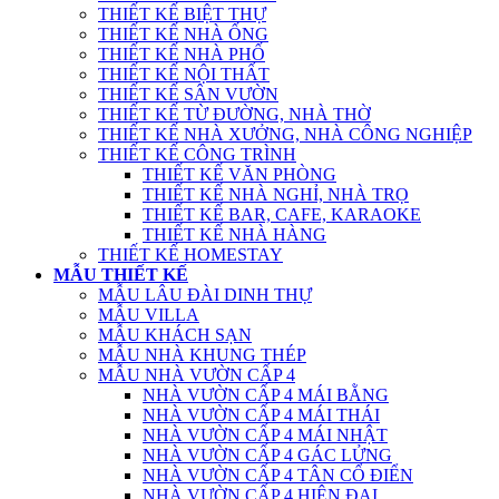
THIẾT KẾ BIỆT THỰ
THIẾT KẾ NHÀ ỐNG
THIẾT KẾ NHÀ PHỐ
THIẾT KẾ NỘI THẤT
THIẾT KẾ SÂN VƯỜN
THIẾT KẾ TỪ ĐƯỜNG, NHÀ THỜ
THIẾT KẾ NHÀ XƯỞNG, NHÀ CÔNG NGHIỆP
THIẾT KẾ CÔNG TRÌNH
THIẾT KẾ VĂN PHÒNG
THIẾT KẾ NHÀ NGHỈ, NHÀ TRỌ
THIẾT KẾ BAR, CAFE, KARAOKE
THIẾT KẾ NHÀ HÀNG
THIẾT KẾ HOMESTAY
MẪU THIẾT KẾ
MẪU LÂU ĐÀI DINH THỰ
MẪU VILLA
MẪU KHÁCH SẠN
MẪU NHÀ KHUNG THÉP
MẪU NHÀ VƯỜN CẤP 4
NHÀ VƯỜN CẤP 4 MÁI BẰNG
NHÀ VƯỜN CẤP 4 MÁI THÁI
NHÀ VƯỜN CẤP 4 MÁI NHẬT
NHÀ VƯỜN CẤP 4 GÁC LỬNG
NHÀ VƯỜN CẤP 4 TÂN CỔ ĐIỂN
NHÀ VƯỜN CẤP 4 HIỆN ĐẠI