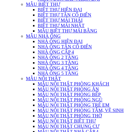
MẪU BIỆT THỰ
BIỆT THỰ HIỆN ĐẠI
BIỆT THỰ TÂN CỔ ĐIỂN
BIỆT THỰ MÁI THÁI
BIỆT THỰ MÁI NHẬT
MẪU BIỆT THỰ MÁI BẰNG
MẪU NHÀ ỐNG
NHÀ ỐNG HIỆN ĐẠI
NHÀ ỐNG TÂN CỔ ĐIỂN
NHÀ ỐNG CẤP 4
NHÀ ỐNG 2 TẦNG
NHÀ ỐNG 3 TẦNG
NHÀ ỐNG 4 TẦNG
NHÀ ỐNG 5 TẦNG
MẪU NỘI THẤT
MẪU NỘI THẤT PHÒNG KHÁCH
MẪU NỘI THẤT PHÒNG ĂN
MẪU NỘI THẤT PHÒNG BẾP
MẪU NỘI THẤT PHÒNG NGỦ
MẪU NỘI THẤT PHÒNG TRẺ EM
MẪU NỘI THẤT PHÒNG TẮM, VỆ SINH
MẪU NỘI THẤT PHÒNG THỜ
MẪU NỘI THẤT BIỆT THỰ
MẪU NỘI THẤT CHUNG CƯ
MẪU NỘI THẤT NHÀ CẤP 4