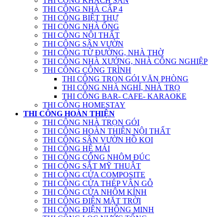
THI CÔNG KHÁCH SẠN
THI CÔNG NHÀ CẤP 4
THI CÔNG BIỆT THỰ
THI CÔNG NHÀ ỐNG
THI CÔNG NỘI THẤT
THI CÔNG SÂN VƯỜN
THI CÔNG TỪ ĐƯỜNG, NHÀ THỜ
THI CÔNG NHÀ XƯỞNG, NHÀ CÔNG NGHIỆP
THI CÔNG CÔNG TRÌNH
THI CÔNG TRỌN GÓI VĂN PHÒNG
THI CÔNG NHÀ NGHỈ, NHÀ TRỌ
THI CÔNG BAR- CAFE- KARAOKE
THI CÔNG HOMESTAY
THI CÔNG HOÀN THIỆN
THI CÔNG NHÀ TRỌN GÓI
THI CÔNG HOÀN THIỆN NỘI THẤT
THI CÔNG SÂN VƯỜN HỒ KOI
THI CÔNG HỆ MÁI
THI CÔNG CỔNG NHÔM ĐÚC
THI CÔNG SẮT MỸ THUẬT
THI CÔNG CỬA COMPOSITE
THI CÔNG CỬA THÉP VÂN GỖ
THI CÔNG CỬA NHÔM KÍNH
THI CÔNG ĐIỆN MẶT TRỜI
THI CÔNG ĐIỆN THÔNG MINH