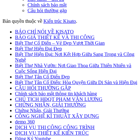
Chính sách bảo mật
Câu hỏi thường gặp
Bản quyền thuộc về
Kiến trúc Kisato
.
BÁO CHÍ NÓI VỀ KISATO
BÁO GIÁ THIẾT KẾ VÀ THI CÔNG
Biệt Thự Cổ Điển – Vẻ Đẹp Vượt Thời Gian
Biệt Thự Hiện Đại Đẹp
Biệt Thự Hiện Đại: Nơi Kết Hợp Giữa Sang Trọng và Công
Nghệ
Biệt Thự Nhà Vườn: Nơi Giao Thoa Giữa Thiên Nhiên và
Cuộc Sống Hiện Đại
Biệt Thự Tân Cổ Điển Đẹp
Biệt Thự Tân Cổ Điển: Hòa Quyện Giữa Di Sản và Hiện Đại
CÂU HỎI THƯỜNG GẶP
Chính sách bảo mật thông tin khách hàng
CHỦ TỊCH HĐQT PHẠM VĂN LƯƠNG
CHỨNG NHẬN, GIẢI THƯỞNG
Chứng Nhận, Giải Thưởng
CÔNG NGHỆ KĨ THUẬT XÂY DỰNG
demo 360
DỊCH VỤ THI CÔNG CÔNG TRÌNH
DỊCH VỤ THIẾT KẾ KIẾN TRÚC
Đăng Ký Youtube