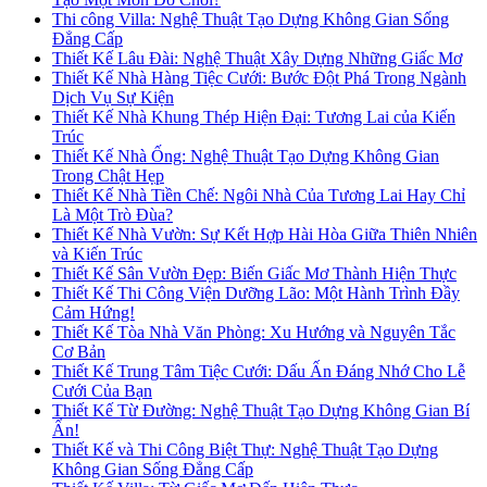
Thi công Villa: Nghệ Thuật Tạo Dựng Không Gian Sống
Đẳng Cấp
Thiết Kế Lâu Đài: Nghệ Thuật Xây Dựng Những Giấc Mơ
Thiết Kế Nhà Hàng Tiệc Cưới: Bước Đột Phá Trong Ngành
Dịch Vụ Sự Kiện
Thiết Kế Nhà Khung Thép Hiện Đại: Tương Lai của Kiến
Trúc
Thiết Kế Nhà Ống: Nghệ Thuật Tạo Dựng Không Gian
Trong Chật Hẹp
Thiết Kế Nhà Tiền Chế: Ngôi Nhà Của Tương Lai Hay Chỉ
Là Một Trò Đùa?
Thiết Kế Nhà Vườn: Sự Kết Hợp Hài Hòa Giữa Thiên Nhiên
và Kiến Trúc
Thiết Kế Sân Vườn Đẹp: Biến Giấc Mơ Thành Hiện Thực
Thiết Kế Thi Công Viện Dưỡng Lão: Một Hành Trình Đầy
Cảm Hứng!
Thiết Kế Tòa Nhà Văn Phòng: Xu Hướng và Nguyên Tắc
Cơ Bản
Thiết Kế Trung Tâm Tiệc Cưới: Dấu Ấn Đáng Nhớ Cho Lễ
Cưới Của Bạn
Thiết Kế Từ Đường: Nghệ Thuật Tạo Dựng Không Gian Bí
Ẩn!
Thiết Kế và Thi Công Biệt Thự: Nghệ Thuật Tạo Dựng
Không Gian Sống Đẳng Cấp