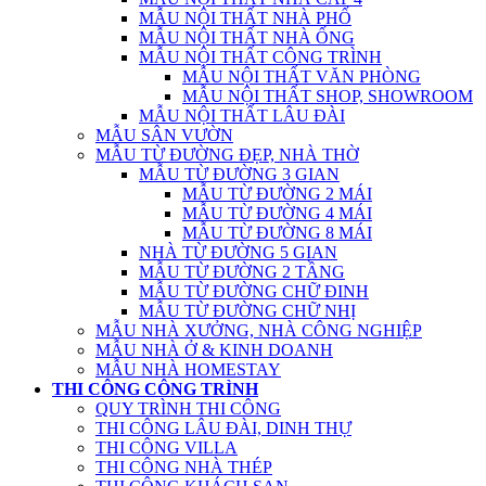
MẪU NỘI THẤT NHÀ PHỐ
MẪU NỘI THẤT NHÀ ỐNG
MẪU NỘI THẤT CÔNG TRÌNH
MẪU NỘI THẤT VĂN PHÒNG
MẪU NỘI THẤT SHOP, SHOWROOM
MẪU NỘI THẤT LÂU ĐÀI
MẪU SÂN VƯỜN
MẪU TỪ ĐƯỜNG ĐẸP, NHÀ THỜ
MẪU TỪ ĐƯỜNG 3 GIAN
MẪU TỪ ĐƯỜNG 2 MÁI
MẪU TỪ ĐƯỜNG 4 MÁI
MẪU TỪ ĐƯỜNG 8 MÁI
NHÀ TỪ ĐƯỜNG 5 GIAN
MẪU TỪ ĐƯỜNG 2 TẦNG
MẪU TỪ ĐƯỜNG CHỮ ĐINH
MẪU TỪ ĐƯỜNG CHỮ NHỊ
MẪU NHÀ XƯỞNG, NHÀ CÔNG NGHIỆP
MẪU NHÀ Ở & KINH DOANH
MẪU NHÀ HOMESTAY
THI CÔNG CÔNG TRÌNH
QUY TRÌNH THI CÔNG
THI CÔNG LÂU ĐÀI, DINH THỰ
THI CÔNG VILLA
THI CÔNG NHÀ THÉP