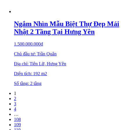
Ngắm Nhìn Mẫu Biệt Thự Đẹp Mái
Nhật 2 Tầng Tại Hưng Yên
1.500.000.000
₫
Chủ đầu tư: Trần Quân
Địa chỉ: Tiên Lữ, Hưng Yên
Diện tích: 192 m2
Số tầng: 2 tầng
1
2
3
4
…
108
109
110