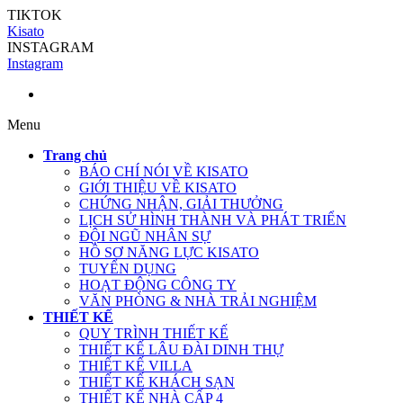
TIKTOK
Kisato
INSTAGRAM
Instagram
Menu
Trang chủ
BÁO CHÍ NÓI VỀ KISATO
GIỚI THIỆU VỀ KISATO
CHỨNG NHẬN, GIẢI THƯỞNG
LỊCH SỬ HÌNH THÀNH VÀ PHÁT TRIỂN
ĐỘI NGŨ NHÂN SỰ
HỒ SƠ NĂNG LỰC KISATO
TUYỂN DỤNG
HOẠT ĐỘNG CÔNG TY
VĂN PHÒNG & NHÀ TRẢI NGHIỆM
THIẾT KẾ
QUY TRÌNH THIẾT KẾ
THIẾT KẾ LÂU ĐÀI DINH THỰ
THIẾT KẾ VILLA
THIẾT KẾ KHÁCH SẠN
THIẾT KẾ NHÀ CẤP 4