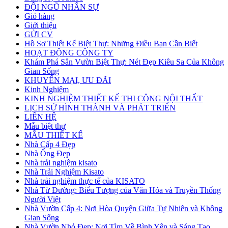
ĐỘI NGŨ NHÂN SỰ
Giỏ hàng
Giới thiệu
GỬI CV
Hồ Sơ Thiết Kế Biệt Thự: Những Điều Bạn Cần Biết
HOẠT ĐỘNG CÔNG TY
Khám Phá Sân Vườn Biệt Thự: Nét Đẹp Kiêu Sa Của Không
Gian Sống
KHUYẾN MẠI, ƯU ĐÃI
Kinh Nghiệm
KINH NGHIỆM THIẾT KẾ THI CÔNG NỘI THẤT
LỊCH SỬ HÌNH THÀNH VÀ PHÁT TRIỂN
LIÊN HỆ
Mẫu biệt thự
MẪU THIẾT KẾ
Nhà Cấp 4 Đẹp
Nhà Ống Đẹp
Nhà trải nghiệm kisato
Nhà Trải Nghiệm Kisato
Nhà trải nghiệm thực tế của KISATO
Nhà Từ Đường: Biểu Tượng của Văn Hóa và Truyền Thống
Người Việt
Nhà Vườn Cấp 4: Nơi Hòa Quyện Giữa Tự Nhiên và Không
Gian Sống
Nhà Vườn Nhỏ Đẹp: Nơi Tìm Về Bình Yên và Sáng Tạo