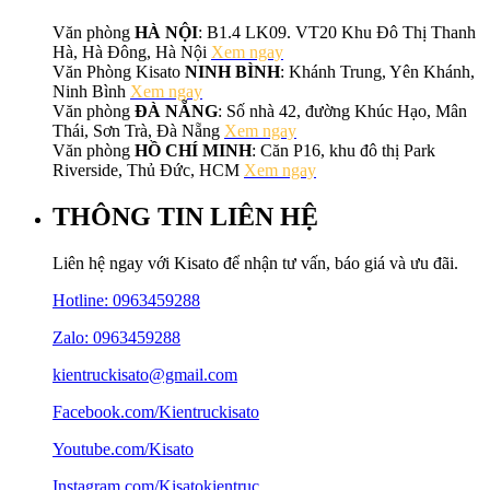
Văn phòng
HÀ NỘI
: B1.4 LK09. VT20 Khu Đô Thị Thanh
Hà, Hà Đông, Hà Nội
Xem ngay
Văn Phòng Kisato
NINH BÌNH
: Khánh Trung, Yên Khánh,
Ninh Bình
Xem ngay
Văn phòng
ĐÀ NẴNG
: Số nhà 42, đường Khúc Hạo, Mân
Thái, Sơn Trà, Đà Nẵng
Xem ngay
Văn phòng
HỒ CHÍ MINH
: Căn P16, khu đô thị Park
Riverside, Thủ Đức, HCM
Xem ngay
THÔNG TIN LIÊN HỆ
Liên hệ ngay với Kisato để nhận tư vấn, báo giá và ưu đãi.
Hotline:
0963459288
Zalo: 0963459288
kientruckisato@gmail.com
Facebook.com/Kientruckisato
Youtube.com/Kisato
Instagram.com/Kisatokientruc