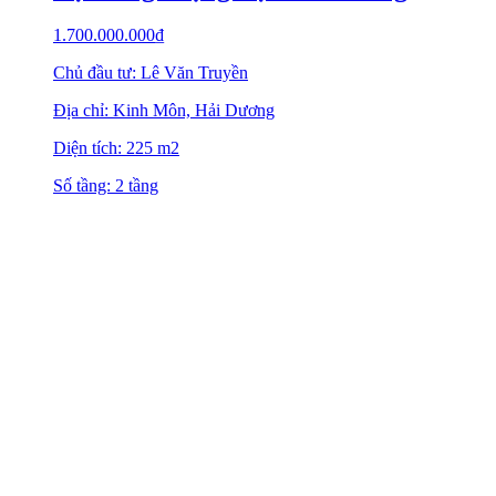
1.700.000.000
₫
Chủ đầu tư: Lê Văn Truyền
Địa chỉ: Kinh Môn, Hải Dương
Diện tích: 225 m2
Số tầng: 2 tầng