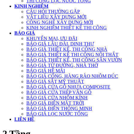
THI CÔNG LỌC NƯỚC TỔNG
KINH NGHIỆM
CÂU HỎI THƯỜNG GẶP
VẬT LIỆU XÂY DỰNG MỚI
CÔNG NGHỆ XÂY DỰNG MỚI
KINH NGHIỆM THIẾT KẾ THI CÔNG
BÁO GIÁ
KHUYẾN MẠI, ƯU ĐÃI
BÁO GIÁ LÂU ĐÀI, DINH THỰ
BÁO GIÁ THIẾT KẾ, THI CÔNG NHÀ
BÁO GIÁ THIẾT KẾ THI CÔNG NỘI THẤT
BÁO GIÁ THIẾT KẾ, THI CÔNG SÂN VƯỜN
BÁO GIÁ TỪ ĐƯỜNG, NHÀ THỜ
BÁO GIÁ HỆ MÁI
BÁO GIÁ CỔNG, HÀNG RÀO NHÔM ĐÚC
BÁO GIÁ SẮT MỸ THUẬT
BÁO GIÁ CỬA GỖ NHỰA COMPOSITE
BÁO GIÁ CỬA THÉP VÂN GỖ
BÁO GIÁ CỬA NHÔM KÍNH
BÁO GIÁ ĐIỆN MẶT TRỜI
BÁO GIÁ ĐIỆN THÔNG MINH
BÁO GIÁ LỌC NƯỚC TỔNG
LIÊN HỆ
2 Tầng