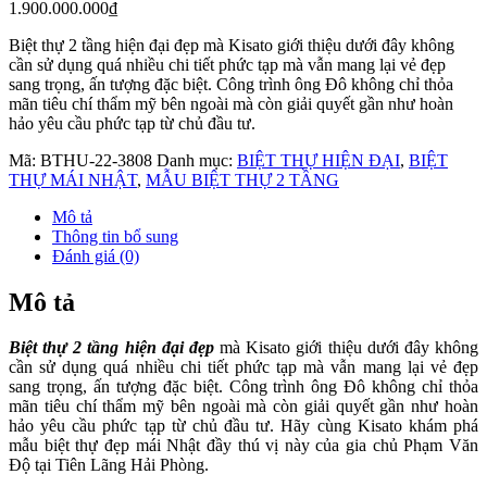
1.900.000.000
₫
Biệt thự 2 tầng hiện đại đẹp mà Kisato giới thiệu dưới đây không
cần sử dụng quá nhiều chi tiết phức tạp mà vẫn mang lại vẻ đẹp
sang trọng, ấn tượng đặc biệt. Công trình ông Đô không chỉ thỏa
mãn tiêu chí thẩm mỹ bên ngoài mà còn giải quyết gần như hoàn
hảo yêu cầu phức tạp từ chủ đầu tư.
Mã:
BTHU-22-3808
Danh mục:
BIỆT THỰ HIỆN ĐẠI
,
BIỆT
THỰ MÁI NHẬT
,
MẪU BIỆT THỰ 2 TẦNG
Mô tả
Thông tin bổ sung
Đánh giá (0)
Mô tả
Biệt thự 2 tầng hiện đại đẹp
mà Kisato giới thiệu dưới đây không
cần sử dụng quá nhiều chi tiết phức tạp mà vẫn mang lại vẻ đẹp
sang trọng, ấn tượng đặc biệt. Công trình ông Đô không chỉ thỏa
mãn tiêu chí thẩm mỹ bên ngoài mà còn giải quyết gần như hoàn
hảo yêu cầu phức tạp từ chủ đầu tư. Hãy cùng Kisato khám phá
mẫu biệt thự đẹp mái Nhật đầy thú vị này của gia chủ Phạm Văn
Độ tại Tiên Lãng Hải Phòng.