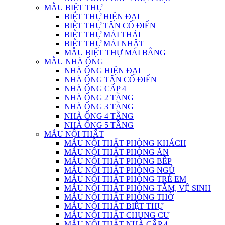
MẪU BIỆT THỰ
BIỆT THỰ HIỆN ĐẠI
BIỆT THỰ TÂN CỔ ĐIỂN
BIỆT THỰ MÁI THÁI
BIỆT THỰ MÁI NHẬT
MẪU BIỆT THỰ MÁI BẰNG
MẪU NHÀ ỐNG
NHÀ ỐNG HIỆN ĐẠI
NHÀ ỐNG TÂN CỔ ĐIỂN
NHÀ ỐNG CẤP 4
NHÀ ỐNG 2 TẦNG
NHÀ ỐNG 3 TẦNG
NHÀ ỐNG 4 TẦNG
NHÀ ỐNG 5 TẦNG
MẪU NỘI THẤT
MẪU NỘI THẤT PHÒNG KHÁCH
MẪU NỘI THẤT PHÒNG ĂN
MẪU NỘI THẤT PHÒNG BẾP
MẪU NỘI THẤT PHÒNG NGỦ
MẪU NỘI THẤT PHÒNG TRẺ EM
MẪU NỘI THẤT PHÒNG TẮM, VỆ SINH
MẪU NỘI THẤT PHÒNG THỜ
MẪU NỘI THẤT BIỆT THỰ
MẪU NỘI THẤT CHUNG CƯ
MẪU NỘI THẤT NHÀ CẤP 4