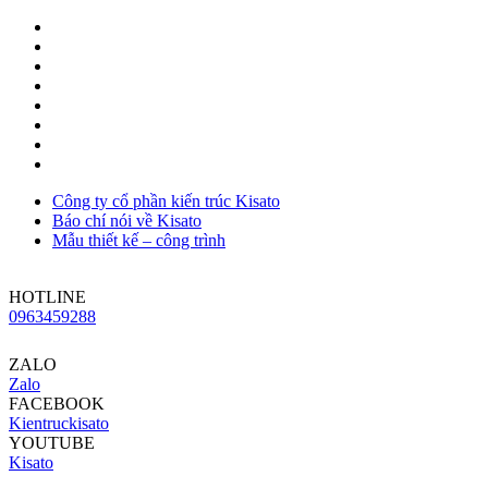
Công ty cổ phần kiến trúc Kisato
Báo chí nói về Kisato
Mẫu thiết kế – công trình
HOTLINE
0963459288
ZALO
Zalo
FACEBOOK
Kientruckisato
YOUTUBE
Kisato