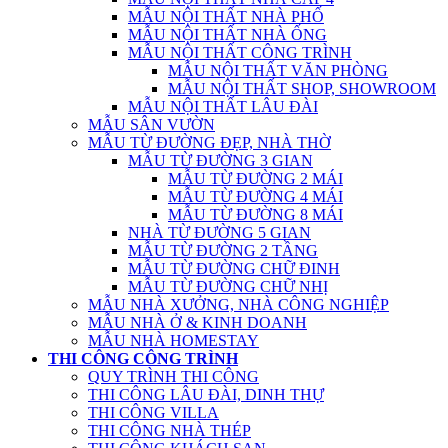
MẪU NỘI THẤT NHÀ PHỐ
MẪU NỘI THẤT NHÀ ỐNG
MẪU NỘI THẤT CÔNG TRÌNH
MẪU NỘI THẤT VĂN PHÒNG
MẪU NỘI THẤT SHOP, SHOWROOM
MẪU NỘI THẤT LÂU ĐÀI
MẪU SÂN VƯỜN
MẪU TỪ ĐƯỜNG ĐẸP, NHÀ THỜ
MẪU TỪ ĐƯỜNG 3 GIAN
MẪU TỪ ĐƯỜNG 2 MÁI
MẪU TỪ ĐƯỜNG 4 MÁI
MẪU TỪ ĐƯỜNG 8 MÁI
NHÀ TỪ ĐƯỜNG 5 GIAN
MẪU TỪ ĐƯỜNG 2 TẦNG
MẪU TỪ ĐƯỜNG CHỮ ĐINH
MẪU TỪ ĐƯỜNG CHỮ NHỊ
MẪU NHÀ XƯỞNG, NHÀ CÔNG NGHIỆP
MẪU NHÀ Ở & KINH DOANH
MẪU NHÀ HOMESTAY
THI CÔNG CÔNG TRÌNH
QUY TRÌNH THI CÔNG
THI CÔNG LÂU ĐÀI, DINH THỰ
THI CÔNG VILLA
THI CÔNG NHÀ THÉP