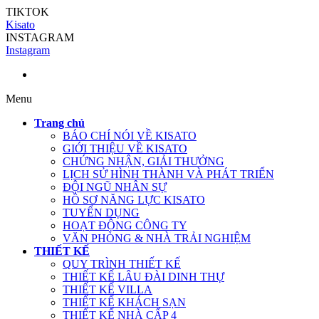
TIKTOK
Kisato
INSTAGRAM
Instagram
Menu
Trang chủ
BÁO CHÍ NÓI VỀ KISATO
GIỚI THIỆU VỀ KISATO
CHỨNG NHẬN, GIẢI THƯỞNG
LỊCH SỬ HÌNH THÀNH VÀ PHÁT TRIỂN
ĐỘI NGŨ NHÂN SỰ
HỒ SƠ NĂNG LỰC KISATO
TUYỂN DỤNG
HOẠT ĐỘNG CÔNG TY
VĂN PHÒNG & NHÀ TRẢI NGHIỆM
THIẾT KẾ
QUY TRÌNH THIẾT KẾ
THIẾT KẾ LÂU ĐÀI DINH THỰ
THIẾT KẾ VILLA
THIẾT KẾ KHÁCH SẠN
THIẾT KẾ NHÀ CẤP 4