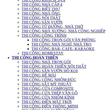
THI CÔNG KHÁCH SẠN
THI CÔNG NHÀ CẤP 4
THI CÔNG BIỆT THỰ
THI CÔNG NHÀ ỐNG
THI CÔNG NỘI THẤT
THI CÔNG SÂN VƯỜN
THI CÔNG TỪ ĐƯỜNG, NHÀ THỜ
THI CÔNG NHÀ XƯỞNG, NHÀ CÔNG NGHIỆP
THI CÔNG CÔNG TRÌNH
THI CÔNG TRỌN GÓI VĂN PHÒNG
THI CÔNG NHÀ NGHỈ, NHÀ TRỌ
THI CÔNG BAR- CAFE- KARAOKE
THI CÔNG HOMESTAY
THI CÔNG HOÀN THIỆN
THI CÔNG NHÀ TRỌN GÓI
THI CÔNG HOÀN THIỆN NỘI THẤT
THI CÔNG SÂN VƯỜN HỒ KOI
THI CÔNG HỆ MÁI
THI CÔNG CỔNG NHÔM ĐÚC
THI CÔNG SẮT MỸ THUẬT
THI CÔNG CỬA COMPOSITE
THI CÔNG CỬA THÉP VÂN GỖ
THI CÔNG CỬA NHÔM KÍNH
THI CÔNG ĐIỆN MẶT TRỜI
THI CÔNG ĐIỆN THÔNG MINH