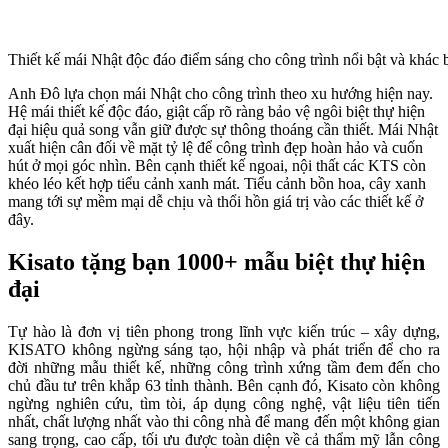
Thiết kế mái Nhật độc đáo điểm sáng cho công trình nổi bật và khác bi
Anh Đô lựa chọn mái Nhật cho công trình theo xu hướng hiện nay.
Hệ mái thiết kế độc đáo, giật cấp rõ ràng bảo vệ ngôi biệt thự hiện
đại hiệu quả song vẫn giữ được sự thông thoáng cần thiết. Mái Nhật
xuất hiện cân đối về mặt tỷ lệ để công trình đẹp hoàn hảo và cuốn
hút ở mọi góc nhìn. Bên cạnh thiết kế ngoai, nội thất các KTS còn
khéo léo kết hợp tiểu cảnh xanh mát. Tiểu cảnh bồn hoa, cây xanh
mang tới sự mềm mại dễ chịu và thổi hồn giá trị vào các thiết kế ở
đây.
Kisato tặng bạn 1000+ mẫu biệt thự hiện
đại
Tự hào là đơn vị tiên phong trong lĩnh vực kiến trúc – xây dựng,
KISATO không ngừng sáng tạo, hội nhập và phát triển để cho ra
đời những mẫu thiết kế, những công trình xứng tầm đem đến cho
chủ đầu tư trên khắp 63 tỉnh thành. Bên cạnh đó, Kisato còn không
ngừng nghiên cứu, tìm tòi, áp dụng công nghệ, vật liệu tiên tiến
nhất, chất lượng nhất vào thi công nhà để mang đến một không gian
sang trọng, cao cấp, tối ưu được toàn diện về cả thẩm mỹ lẫn công