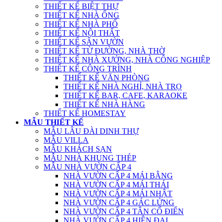
THIẾT KẾ BIỆT THỰ
THIẾT KẾ NHÀ ỐNG
THIẾT KẾ NHÀ PHỐ
THIẾT KẾ NỘI THẤT
THIẾT KẾ SÂN VƯỜN
THIẾT KẾ TỪ ĐƯỜNG, NHÀ THỜ
THIẾT KẾ NHÀ XƯỞNG, NHÀ CÔNG NGHIỆP
THIẾT KẾ CÔNG TRÌNH
THIẾT KẾ VĂN PHÒNG
THIẾT KẾ NHÀ NGHỈ, NHÀ TRỌ
THIẾT KẾ BAR, CAFE, KARAOKE
THIẾT KẾ NHÀ HÀNG
THIẾT KẾ HOMESTAY
MẪU THIẾT KẾ
MẪU LÂU ĐÀI DINH THỰ
MẪU VILLA
MẪU KHÁCH SẠN
MẪU NHÀ KHUNG THÉP
MẪU NHÀ VƯỜN CẤP 4
NHÀ VƯỜN CẤP 4 MÁI BẰNG
NHÀ VƯỜN CẤP 4 MÁI THÁI
NHÀ VƯỜN CẤP 4 MÁI NHẬT
NHÀ VƯỜN CẤP 4 GÁC LỬNG
NHÀ VƯỜN CẤP 4 TÂN CỔ ĐIỂN
NHÀ VƯỜN CẤP 4 HIỆN ĐẠI