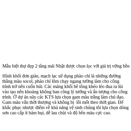
Mẫu biệt thự đẹp 2 tầng mái Nhật được chọn lọc với giá trị vững bền 
Hình khối đơn giản, mạch lạc sử dụng phào chỉ là những đường
thẳng màu socol, phào chỉ lõm chạy ngang tường làm cho công
trình trở nên cuốn hút. Các mảng khối bê tông khéo léo đua ra lùi
vào tạo nên khoảng không ban công lý tưởng và ấn tượng cho công
trình. Ở dự án này các KTS lựa chọn gam màu trắng làm chủ đạo.
Gam màu vẫn thời thượng và không bị lỗi mốt theo thời gian. Để
khắc phục nhược điểm về khả năng vệ sinh chúng tôi lựa chọn dòng
sơn cao cấp ít bám bụi, dễ lau chùi và độ bền màu cực cao.