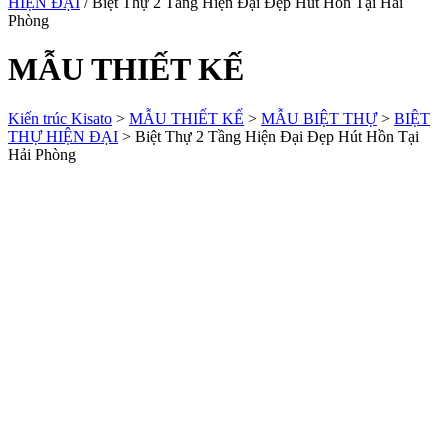
HIỆN ĐẠI
/ Biệt Thự 2 Tầng Hiện Đại Đẹp Hút Hồn Tại Hải
Phòng
MẪU THIẾT KẾ
Kiến trúc Kisato
>
MẪU THIẾT KẾ
>
MẪU BIỆT THỰ
>
BIỆT
THỰ HIỆN ĐẠI
>
Biệt Thự 2 Tầng Hiện Đại Đẹp Hút Hồn Tại
Hải Phòng