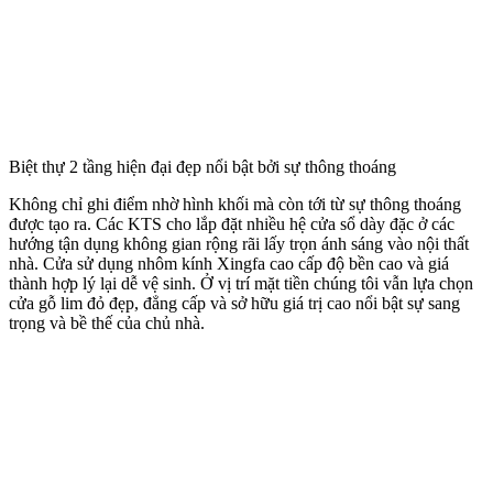
Biệt thự 2 tầng hiện đại đẹp nổi bật bởi sự thông thoáng
Không chỉ ghi điểm nhờ hình khối mà còn tới từ sự thông thoáng
được tạo ra. Các KTS cho lắp đặt nhiều hệ cửa sổ dày đặc ở các
hướng tận dụng không gian rộng rãi lấy trọn ánh sáng vào nội thất
nhà. Cửa sử dụng nhôm kính Xingfa cao cấp độ bền cao và giá
thành hợp lý lại dễ vệ sinh. Ở vị trí mặt tiền chúng tôi vẫn lựa chọn
cửa gỗ lim đỏ đẹp, đẳng cấp và sở hữu giá trị cao nổi bật sự sang
trọng và bề thế của chủ nhà.