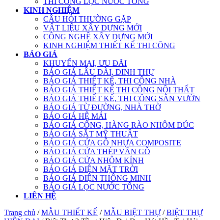
THI CÔNG LỌC NƯỚC TỔNG
KINH NGHIỆM
CÂU HỎI THƯỜNG GẶP
VẬT LIỆU XÂY DỰNG MỚI
CÔNG NGHỆ XÂY DỰNG MỚI
KINH NGHIỆM THIẾT KẾ THI CÔNG
BÁO GIÁ
KHUYẾN MẠI, ƯU ĐÃI
BÁO GIÁ LÂU ĐÀI, DINH THỰ
BÁO GIÁ THIẾT KẾ, THI CÔNG NHÀ
BÁO GIÁ THIẾT KẾ THI CÔNG NỘI THẤT
BÁO GIÁ THIẾT KẾ, THI CÔNG SÂN VƯỜN
BÁO GIÁ TỪ ĐƯỜNG, NHÀ THỜ
BÁO GIÁ HỆ MÁI
BÁO GIÁ CỔNG, HÀNG RÀO NHÔM ĐÚC
BÁO GIÁ SẮT MỸ THUẬT
BÁO GIÁ CỬA GỖ NHỰA COMPOSITE
BÁO GIÁ CỬA THÉP VÂN GỖ
BÁO GIÁ CỬA NHÔM KÍNH
BÁO GIÁ ĐIỆN MẶT TRỜI
BÁO GIÁ ĐIỆN THÔNG MINH
BÁO GIÁ LỌC NƯỚC TỔNG
LIÊN HỆ
Trang chủ
/
MẪU THIẾT KẾ
/
MẪU BIỆT THỰ
/
BIỆT THỰ