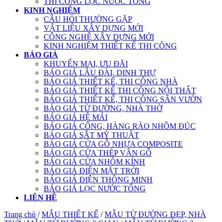
THI CÔNG LỌC NƯỚC TỔNG
KINH NGHIỆM
CÂU HỎI THƯỜNG GẶP
VẬT LIỆU XÂY DỰNG MỚI
CÔNG NGHỆ XÂY DỰNG MỚI
KINH NGHIỆM THIẾT KẾ THI CÔNG
BÁO GIÁ
KHUYẾN MẠI, ƯU ĐÃI
BÁO GIÁ LÂU ĐÀI, DINH THỰ
BÁO GIÁ THIẾT KẾ, THI CÔNG NHÀ
BÁO GIÁ THIẾT KẾ THI CÔNG NỘI THẤT
BÁO GIÁ THIẾT KẾ, THI CÔNG SÂN VƯỜN
BÁO GIÁ TỪ ĐƯỜNG, NHÀ THỜ
BÁO GIÁ HỆ MÁI
BÁO GIÁ CỔNG, HÀNG RÀO NHÔM ĐÚC
BÁO GIÁ SẮT MỸ THUẬT
BÁO GIÁ CỬA GỖ NHỰA COMPOSITE
BÁO GIÁ CỬA THÉP VÂN GỖ
BÁO GIÁ CỬA NHÔM KÍNH
BÁO GIÁ ĐIỆN MẶT TRỜI
BÁO GIÁ ĐIỆN THÔNG MINH
BÁO GIÁ LỌC NƯỚC TỔNG
LIÊN HỆ
Trang chủ
/
MẪU THIẾT KẾ
/
MẪU TỪ ĐƯỜNG ĐẸP, NHÀ