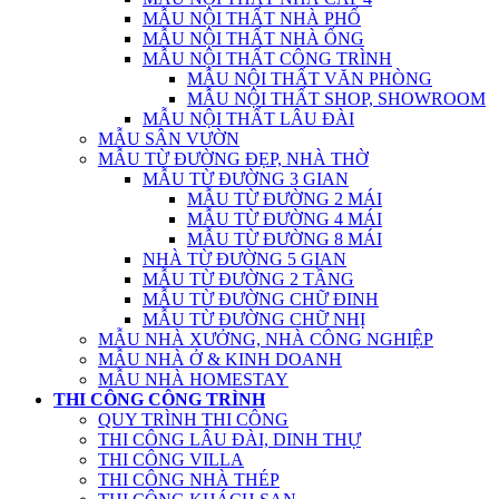
MẪU NỘI THẤT NHÀ PHỐ
MẪU NỘI THẤT NHÀ ỐNG
MẪU NỘI THẤT CÔNG TRÌNH
MẪU NỘI THẤT VĂN PHÒNG
MẪU NỘI THẤT SHOP, SHOWROOM
MẪU NỘI THẤT LÂU ĐÀI
MẪU SÂN VƯỜN
MẪU TỪ ĐƯỜNG ĐẸP, NHÀ THỜ
MẪU TỪ ĐƯỜNG 3 GIAN
MẪU TỪ ĐƯỜNG 2 MÁI
MẪU TỪ ĐƯỜNG 4 MÁI
MẪU TỪ ĐƯỜNG 8 MÁI
NHÀ TỪ ĐƯỜNG 5 GIAN
MẪU TỪ ĐƯỜNG 2 TẦNG
MẪU TỪ ĐƯỜNG CHỮ ĐINH
MẪU TỪ ĐƯỜNG CHỮ NHỊ
MẪU NHÀ XƯỞNG, NHÀ CÔNG NGHIỆP
MẪU NHÀ Ở & KINH DOANH
MẪU NHÀ HOMESTAY
THI CÔNG CÔNG TRÌNH
QUY TRÌNH THI CÔNG
THI CÔNG LÂU ĐÀI, DINH THỰ
THI CÔNG VILLA
THI CÔNG NHÀ THÉP