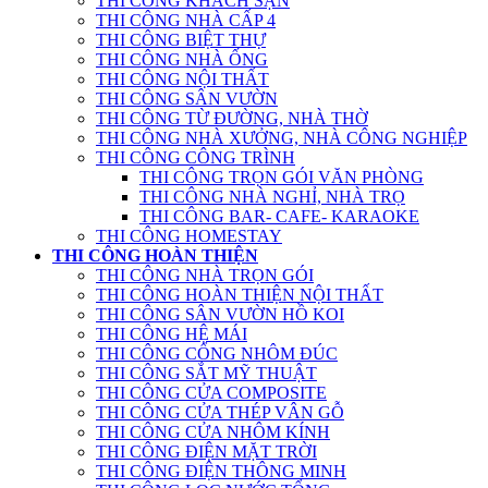
THI CÔNG KHÁCH SẠN
THI CÔNG NHÀ CẤP 4
THI CÔNG BIỆT THỰ
THI CÔNG NHÀ ỐNG
THI CÔNG NỘI THẤT
THI CÔNG SÂN VƯỜN
THI CÔNG TỪ ĐƯỜNG, NHÀ THỜ
THI CÔNG NHÀ XƯỞNG, NHÀ CÔNG NGHIỆP
THI CÔNG CÔNG TRÌNH
THI CÔNG TRỌN GÓI VĂN PHÒNG
THI CÔNG NHÀ NGHỈ, NHÀ TRỌ
THI CÔNG BAR- CAFE- KARAOKE
THI CÔNG HOMESTAY
THI CÔNG HOÀN THIỆN
THI CÔNG NHÀ TRỌN GÓI
THI CÔNG HOÀN THIỆN NỘI THẤT
THI CÔNG SÂN VƯỜN HỒ KOI
THI CÔNG HỆ MÁI
THI CÔNG CỔNG NHÔM ĐÚC
THI CÔNG SẮT MỸ THUẬT
THI CÔNG CỬA COMPOSITE
THI CÔNG CỬA THÉP VÂN GỖ
THI CÔNG CỬA NHÔM KÍNH
THI CÔNG ĐIỆN MẶT TRỜI
THI CÔNG ĐIỆN THÔNG MINH