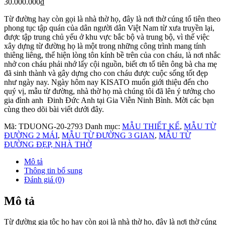
30.000.000
₫
Từ đường hay còn gọi là nhà thờ họ, đây là nơi thờ cúng tổ tiên theo
phong tục tập quán của dân người dân Việt Nam từ xưa truyền lại,
được tập trung chủ yếu ở khu vực bắc bộ và trung bộ, vì thế việc
xây dựng từ đường họ là một trong những công trình mang tính
thiêng liêng, thể hiện lòng tôn kính bề trên của con cháu, là nơi nhắc
nhở con cháu phải nhớ lấy cội nguồn, biết ơn tổ tiên ông bà cha mẹ
đã sinh thành và gây dựng cho con cháu được cuộc sống tốt đẹp
như ngày nay. Ngày hôm nay KISATO muốn giới thiệu đến cho
quý vị, mẫu từ đường, nhà thờ họ mà chúng tôi đã lên ý tưởng cho
gia đình anh Đinh Đức Anh tại Gia Viễn Ninh Bình. Mời các bạn
cùng theo dõi bài viết dưới đây.
Mã:
TDUONG-20-2793
Danh mục:
MẪU THIẾT KẾ
,
MẪU TỪ
ĐƯỜNG 2 MÁI
,
MẪU TỪ ĐƯỜNG 3 GIAN
,
MẪU TỪ
ĐƯỜNG ĐẸP, NHÀ THỜ
Mô tả
Thông tin bổ sung
Đánh giá (0)
Mô tả
Từ đường gia tộc họ hay còn gọi là nhà thờ họ, đây là nơi thờ cúng