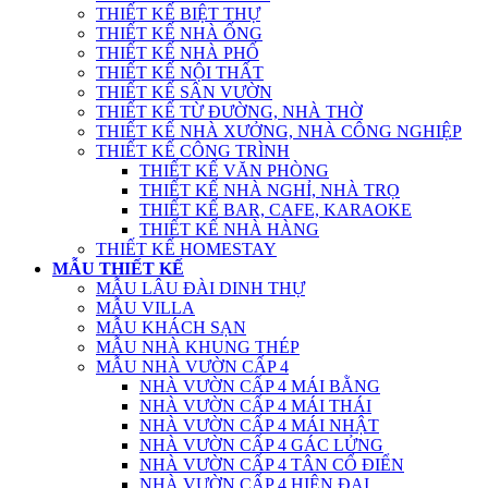
THIẾT KẾ BIỆT THỰ
THIẾT KẾ NHÀ ỐNG
THIẾT KẾ NHÀ PHỐ
THIẾT KẾ NỘI THẤT
THIẾT KẾ SÂN VƯỜN
THIẾT KẾ TỪ ĐƯỜNG, NHÀ THỜ
THIẾT KẾ NHÀ XƯỞNG, NHÀ CÔNG NGHIỆP
THIẾT KẾ CÔNG TRÌNH
THIẾT KẾ VĂN PHÒNG
THIẾT KẾ NHÀ NGHỈ, NHÀ TRỌ
THIẾT KẾ BAR, CAFE, KARAOKE
THIẾT KẾ NHÀ HÀNG
THIẾT KẾ HOMESTAY
MẪU THIẾT KẾ
MẪU LÂU ĐÀI DINH THỰ
MẪU VILLA
MẪU KHÁCH SẠN
MẪU NHÀ KHUNG THÉP
MẪU NHÀ VƯỜN CẤP 4
NHÀ VƯỜN CẤP 4 MÁI BẰNG
NHÀ VƯỜN CẤP 4 MÁI THÁI
NHÀ VƯỜN CẤP 4 MÁI NHẬT
NHÀ VƯỜN CẤP 4 GÁC LỬNG
NHÀ VƯỜN CẤP 4 TÂN CỔ ĐIỂN
NHÀ VƯỜN CẤP 4 HIỆN ĐẠI