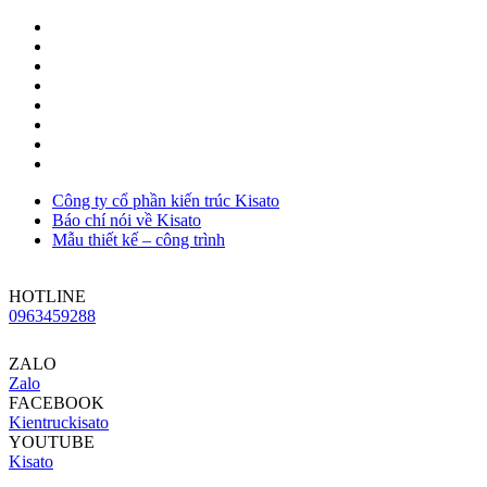
Công ty cổ phần kiến trúc Kisato
Báo chí nói về Kisato
Mẫu thiết kế – công trình
HOTLINE
0963459288
ZALO
Zalo
FACEBOOK
Kientruckisato
YOUTUBE
Kisato