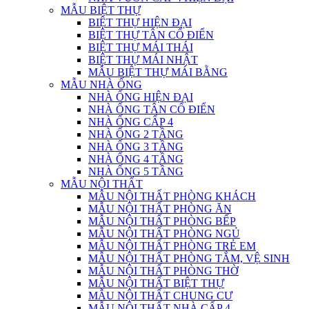
MẪU BIỆT THỰ
BIỆT THỰ HIỆN ĐẠI
BIỆT THỰ TÂN CỔ ĐIỂN
BIỆT THỰ MÁI THÁI
BIỆT THỰ MÁI NHẬT
MẪU BIỆT THỰ MÁI BẰNG
MẪU NHÀ ỐNG
NHÀ ỐNG HIỆN ĐẠI
NHÀ ỐNG TÂN CỔ ĐIỂN
NHÀ ỐNG CẤP 4
NHÀ ỐNG 2 TẦNG
NHÀ ỐNG 3 TẦNG
NHÀ ỐNG 4 TẦNG
NHÀ ỐNG 5 TẦNG
MẪU NỘI THẤT
MẪU NỘI THẤT PHÒNG KHÁCH
MẪU NỘI THẤT PHÒNG ĂN
MẪU NỘI THẤT PHÒNG BẾP
MẪU NỘI THẤT PHÒNG NGỦ
MẪU NỘI THẤT PHÒNG TRẺ EM
MẪU NỘI THẤT PHÒNG TẮM, VỆ SINH
MẪU NỘI THẤT PHÒNG THỜ
MẪU NỘI THẤT BIỆT THỰ
MẪU NỘI THẤT CHUNG CƯ
MẪU NỘI THẤT NHÀ CẤP 4