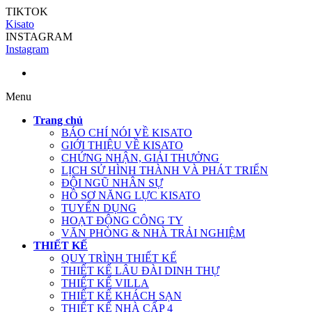
TIKTOK
Kisato
INSTAGRAM
Instagram
Menu
Trang chủ
BÁO CHÍ NÓI VỀ KISATO
GIỚI THIỆU VỀ KISATO
CHỨNG NHẬN, GIẢI THƯỞNG
LỊCH SỬ HÌNH THÀNH VÀ PHÁT TRIỂN
ĐỘI NGŨ NHÂN SỰ
HỒ SƠ NĂNG LỰC KISATO
TUYỂN DỤNG
HOẠT ĐỘNG CÔNG TY
VĂN PHÒNG & NHÀ TRẢI NGHIỆM
THIẾT KẾ
QUY TRÌNH THIẾT KẾ
THIẾT KẾ LÂU ĐÀI DINH THỰ
THIẾT KẾ VILLA
THIẾT KẾ KHÁCH SẠN
THIẾT KẾ NHÀ CẤP 4