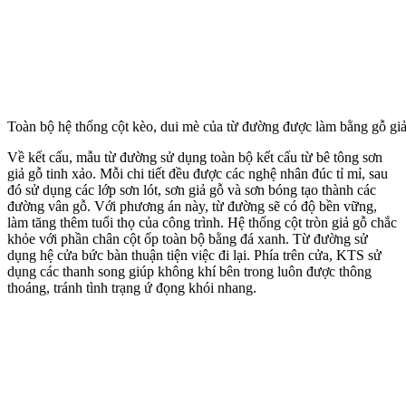
Toàn bộ hệ thống cột kèo, dui mè của từ đường được làm bằng gỗ giả
Về kết cấu, mẫu từ đường sử dụng toàn bộ kết cấu từ bê tông sơn
giả gỗ tinh xảo. Mỗi chi tiết đều được các nghệ nhân đúc tỉ mỉ, sau
đó sử dụng các lớp sơn lót, sơn giả gỗ và sơn bóng tạo thành các
đường vân gỗ. Với phương án này, từ đường sẽ có độ bền vững,
làm tăng thêm tuổi thọ của công trình. Hệ thống cột tròn giả gỗ chắc
khỏe với phần chân cột ốp toàn bộ bằng đá xanh. Từ đường sử
dụng hệ cửa bức bàn thuận tiện việc đi lại. Phía trên cửa, KTS sử
dụng các thanh song giúp không khí bên trong luôn được thông
thoáng, tránh tình trạng ứ đọng khói nhang.