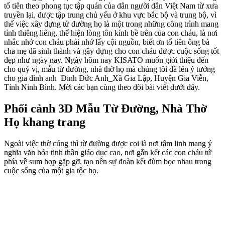
tổ tiên theo phong tục tập quán của dân người dân Việt Nam từ xưa
truyền lại, được tập trung chủ yếu ở khu vực bắc bộ và trung bộ, vì
thế việc xây dựng từ đường họ là một trong những công trình mang
tính thiêng liêng, thể hiện lòng tôn kính bề trên của con cháu, là nơi
nhắc nhở con cháu phải nhớ lấy cội nguồn, biết ơn tổ tiên ông bà
cha mẹ đã sinh thành và gây dựng cho con cháu được cuộc sống tốt
đẹp như ngày nay. Ngày hôm nay KISATO muốn giới thiệu đến
cho quý vị, mẫu từ đường, nhà thờ họ mà chúng tôi đã lên ý tưởng
cho gia đình anh Đinh Đức Anh_Xã Gia Lập, Huyện Gia Viễn,
Tỉnh Ninh Bình. Mời các bạn cùng theo dõi bài viết dưới đây.
Phối cảnh 3D Mẫu Từ Đường, Nhà Thờ
Họ
khang trang
Ngoài việc thờ cúng thì từ đường được coi là nơi tâm linh mang ý
nghĩa văn hóa tinh thần giáo dục cao, nơi gắn kết các con cháu tứ
phía về sum họp gặp gỡ, tạo nên sự đoàn kết đùm bọc nhau trong
cuộc sống của một gia tộc họ.