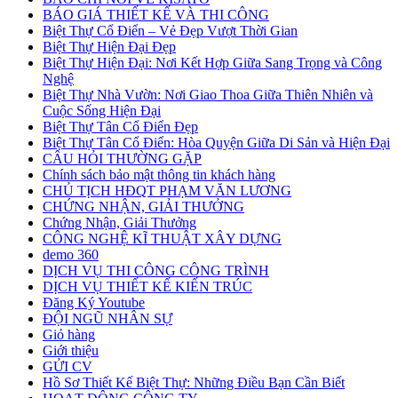
BÁO GIÁ THIẾT KẾ VÀ THI CÔNG
Biệt Thự Cổ Điển – Vẻ Đẹp Vượt Thời Gian
Biệt Thự Hiện Đại Đẹp
Biệt Thự Hiện Đại: Nơi Kết Hợp Giữa Sang Trọng và Công
Nghệ
Biệt Thự Nhà Vườn: Nơi Giao Thoa Giữa Thiên Nhiên và
Cuộc Sống Hiện Đại
Biệt Thự Tân Cổ Điển Đẹp
Biệt Thự Tân Cổ Điển: Hòa Quyện Giữa Di Sản và Hiện Đại
CÂU HỎI THƯỜNG GẶP
Chính sách bảo mật thông tin khách hàng
CHỦ TỊCH HĐQT PHẠM VĂN LƯƠNG
CHỨNG NHẬN, GIẢI THƯỞNG
Chứng Nhận, Giải Thưởng
CÔNG NGHỆ KĨ THUẬT XÂY DỰNG
demo 360
DỊCH VỤ THI CÔNG CÔNG TRÌNH
DỊCH VỤ THIẾT KẾ KIẾN TRÚC
Đăng Ký Youtube
ĐỘI NGŨ NHÂN SỰ
Giỏ hàng
Giới thiệu
GỬI CV
Hồ Sơ Thiết Kế Biệt Thự: Những Điều Bạn Cần Biết