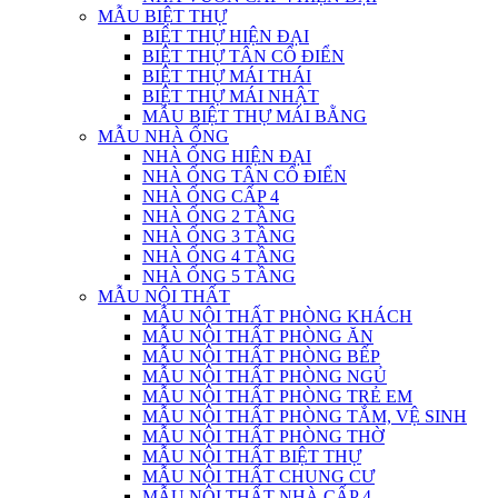
MẪU BIỆT THỰ
BIỆT THỰ HIỆN ĐẠI
BIỆT THỰ TÂN CỔ ĐIỂN
BIỆT THỰ MÁI THÁI
BIỆT THỰ MÁI NHẬT
MẪU BIỆT THỰ MÁI BẰNG
MẪU NHÀ ỐNG
NHÀ ỐNG HIỆN ĐẠI
NHÀ ỐNG TÂN CỔ ĐIỂN
NHÀ ỐNG CẤP 4
NHÀ ỐNG 2 TẦNG
NHÀ ỐNG 3 TẦNG
NHÀ ỐNG 4 TẦNG
NHÀ ỐNG 5 TẦNG
MẪU NỘI THẤT
MẪU NỘI THẤT PHÒNG KHÁCH
MẪU NỘI THẤT PHÒNG ĂN
MẪU NỘI THẤT PHÒNG BẾP
MẪU NỘI THẤT PHÒNG NGỦ
MẪU NỘI THẤT PHÒNG TRẺ EM
MẪU NỘI THẤT PHÒNG TẮM, VỆ SINH
MẪU NỘI THẤT PHÒNG THỜ
MẪU NỘI THẤT BIỆT THỰ
MẪU NỘI THẤT CHUNG CƯ
MẪU NỘI THẤT NHÀ CẤP 4