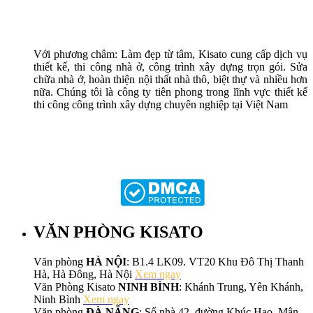
Với phương châm: Làm đẹp từ tâm, Kisato cung cấp dịch vụ
thiết kế, thi công nhà ở, công trình xây dựng trọn gói. Sửa
chữa nhà ở, hoàn thiện nội thất nhà thô, biệt thự và nhiều hơn
nữa. Chúng tôi là công ty tiên phong trong lĩnh vực thiết kế
thi công công trình xây dựng chuyên nghiệp tại Việt Nam
VĂN PHÒNG KISATO
Văn phòng
HÀ NỘI
: B1.4 LK09. VT20 Khu Đô Thị Thanh
Hà, Hà Đông, Hà Nội
Xem ngay
Văn Phòng Kisato
NINH BÌNH
: Khánh Trung, Yên Khánh,
Ninh Bình
Xem ngay
Văn phòng
ĐÀ NẴNG
: Số nhà 42, đường Khúc Hạo, Mân