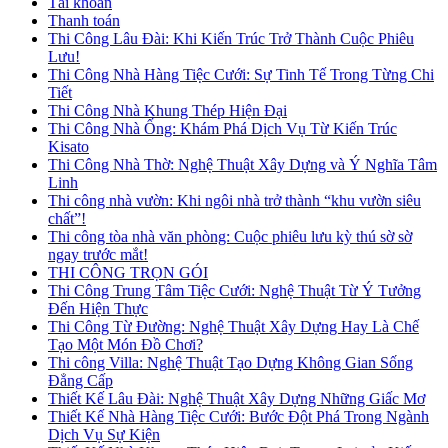
Tài khoản
Thanh toán
Thi Công Lâu Đài: Khi Kiến Trúc Trở Thành Cuộc Phiêu
Lưu!
Thi Công Nhà Hàng Tiệc Cưới: Sự Tinh Tế Trong Từng Chi
Tiết
Thi Công Nhà Khung Thép Hiện Đại
Thi Công Nhà Ống: Khám Phá Dịch Vụ Từ Kiến Trúc
Kisato
Thi Công Nhà Thờ: Nghệ Thuật Xây Dựng và Ý Nghĩa Tâm
Linh
Thi công nhà vườn: Khi ngôi nhà trở thành “khu vườn siêu
chất”!
Thi công tòa nhà văn phòng: Cuộc phiêu lưu kỳ thú sờ sờ
ngay trước mắt!
THI CÔNG TRỌN GÓI
Thi Công Trung Tâm Tiệc Cưới: Nghệ Thuật Từ Ý Tưởng
Đến Hiện Thực
Thi Công Từ Đường: Nghệ Thuật Xây Dựng Hay Là Chế
Tạo Một Món Đồ Chơi?
Thi công Villa: Nghệ Thuật Tạo Dựng Không Gian Sống
Đẳng Cấp
Thiết Kế Lâu Đài: Nghệ Thuật Xây Dựng Những Giấc Mơ
Thiết Kế Nhà Hàng Tiệc Cưới: Bước Đột Phá Trong Ngành
Dịch Vụ Sự Kiện