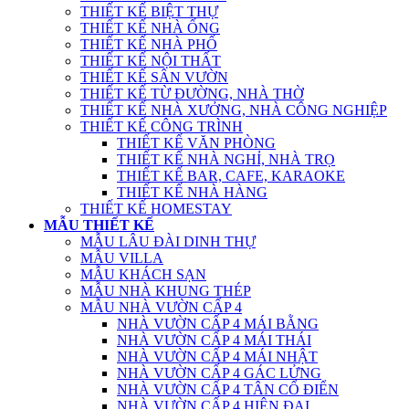
THIẾT KẾ BIỆT THỰ
THIẾT KẾ NHÀ ỐNG
THIẾT KẾ NHÀ PHỐ
THIẾT KẾ NỘI THẤT
THIẾT KẾ SÂN VƯỜN
THIẾT KẾ TỪ ĐƯỜNG, NHÀ THỜ
THIẾT KẾ NHÀ XƯỞNG, NHÀ CÔNG NGHIỆP
THIẾT KẾ CÔNG TRÌNH
THIẾT KẾ VĂN PHÒNG
THIẾT KẾ NHÀ NGHỈ, NHÀ TRỌ
THIẾT KẾ BAR, CAFE, KARAOKE
THIẾT KẾ NHÀ HÀNG
THIẾT KẾ HOMESTAY
MẪU THIẾT KẾ
MẪU LÂU ĐÀI DINH THỰ
MẪU VILLA
MẪU KHÁCH SẠN
MẪU NHÀ KHUNG THÉP
MẪU NHÀ VƯỜN CẤP 4
NHÀ VƯỜN CẤP 4 MÁI BẰNG
NHÀ VƯỜN CẤP 4 MÁI THÁI
NHÀ VƯỜN CẤP 4 MÁI NHẬT
NHÀ VƯỜN CẤP 4 GÁC LỬNG
NHÀ VƯỜN CẤP 4 TÂN CỔ ĐIỂN
NHÀ VƯỜN CẤP 4 HIỆN ĐẠI