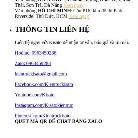
Thái, Sơn Trà, Đà Nẵng
Xem ngay
Văn phòng
HỒ CHÍ MINH
: Căn P16, khu đô thị Park
Riverside, Thủ Đức, HCM
Xem ngay
THÔNG TIN LIÊN HỆ
Liên hệ ngay với Kisato để nhận tư vấn, báo giá và ưu đãi.
Hotline:
0963459288
Zalo: 0963459288
kientruckisato@gmail.com
Facebook.com/Kientruckisato
Youtube.com/Kisato
Instagram.com/Kisatokientruc
Pinterest.com/Kientruckisato
QUÉT MÃ QR ĐỂ CHAT BẰNG ZALO