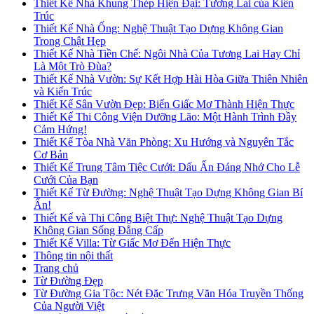
Thiết Kế Nhà Khung Thép Hiện Đại: Tương Lai của Kiến
Trúc
Thiết Kế Nhà Ống: Nghệ Thuật Tạo Dựng Không Gian
Trong Chật Hẹp
Thiết Kế Nhà Tiền Chế: Ngôi Nhà Của Tương Lai Hay Chỉ
Là Một Trò Đùa?
Thiết Kế Nhà Vườn: Sự Kết Hợp Hài Hòa Giữa Thiên Nhiên
và Kiến Trúc
Thiết Kế Sân Vườn Đẹp: Biến Giấc Mơ Thành Hiện Thực
Thiết Kế Thi Công Viện Dưỡng Lão: Một Hành Trình Đầy
Cảm Hứng!
Thiết Kế Tòa Nhà Văn Phòng: Xu Hướng và Nguyên Tắc
Cơ Bản
Thiết Kế Trung Tâm Tiệc Cưới: Dấu Ấn Đáng Nhớ Cho Lễ
Cưới Của Bạn
Thiết Kế Từ Đường: Nghệ Thuật Tạo Dựng Không Gian Bí
Ẩn!
Thiết Kế và Thi Công Biệt Thự: Nghệ Thuật Tạo Dựng
Không Gian Sống Đẳng Cấp
Thiết Kế Villa: Từ Giấc Mơ Đến Hiện Thực
Thông tin nội thất
Trang chủ
Từ Đường Đẹp
Từ Đường Gia Tộc: Nét Đặc Trưng Văn Hóa Truyền Thống
Của Người Việt