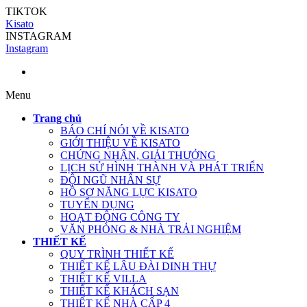
TIKTOK
Kisato
INSTAGRAM
Instagram
Menu
Trang chủ
BÁO CHÍ NÓI VỀ KISATO
GIỚI THIỆU VỀ KISATO
CHỨNG NHẬN, GIẢI THƯỞNG
LỊCH SỬ HÌNH THÀNH VÀ PHÁT TRIỂN
ĐỘI NGŨ NHÂN SỰ
HỒ SƠ NĂNG LỰC KISATO
TUYỂN DỤNG
HOẠT ĐỘNG CÔNG TY
VĂN PHÒNG & NHÀ TRẢI NGHIỆM
THIẾT KẾ
QUY TRÌNH THIẾT KẾ
THIẾT KẾ LÂU ĐÀI DINH THỰ
THIẾT KẾ VILLA
THIẾT KẾ KHÁCH SẠN
THIẾT KẾ NHÀ CẤP 4