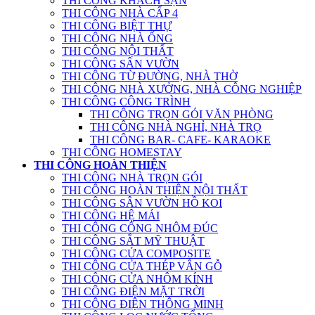
THI CÔNG KHÁCH SẠN
THI CÔNG NHÀ CẤP 4
THI CÔNG BIỆT THỰ
THI CÔNG NHÀ ỐNG
THI CÔNG NỘI THẤT
THI CÔNG SÂN VƯỜN
THI CÔNG TỪ ĐƯỜNG, NHÀ THỜ
THI CÔNG NHÀ XƯỞNG, NHÀ CÔNG NGHIỆP
THI CÔNG CÔNG TRÌNH
THI CÔNG TRỌN GÓI VĂN PHÒNG
THI CÔNG NHÀ NGHỈ, NHÀ TRỌ
THI CÔNG BAR- CAFE- KARAOKE
THI CÔNG HOMESTAY
THI CÔNG HOÀN THIỆN
THI CÔNG NHÀ TRỌN GÓI
THI CÔNG HOÀN THIỆN NỘI THẤT
THI CÔNG SÂN VƯỜN HỒ KOI
THI CÔNG HỆ MÁI
THI CÔNG CỔNG NHÔM ĐÚC
THI CÔNG SẮT MỸ THUẬT
THI CÔNG CỬA COMPOSITE
THI CÔNG CỬA THÉP VÂN GỖ
THI CÔNG CỬA NHÔM KÍNH
THI CÔNG ĐIỆN MẶT TRỜI
THI CÔNG ĐIỆN THÔNG MINH