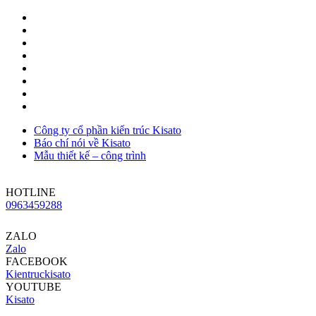
Công ty cổ phần kiến trúc Kisato
Báo chí nói về Kisato
Mẫu thiết kế – công trình
HOTLINE
0963459288
ZALO
Zalo
FACEBOOK
Kientruckisato
YOUTUBE
Kisato