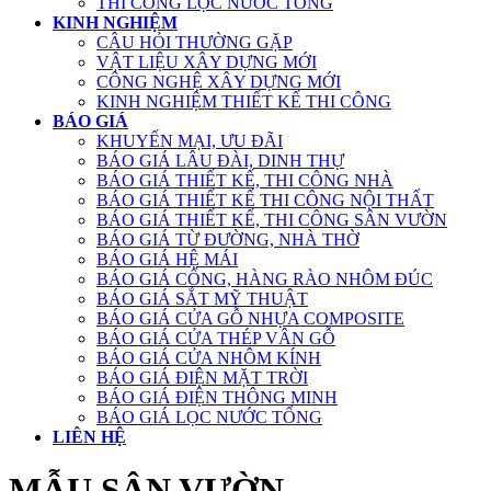
THI CÔNG LỌC NƯỚC TỔNG
KINH NGHIỆM
CÂU HỎI THƯỜNG GẶP
VẬT LIỆU XÂY DỰNG MỚI
CÔNG NGHỆ XÂY DỰNG MỚI
KINH NGHIỆM THIẾT KẾ THI CÔNG
BÁO GIÁ
KHUYẾN MẠI, ƯU ĐÃI
BÁO GIÁ LÂU ĐÀI, DINH THỰ
BÁO GIÁ THIẾT KẾ, THI CÔNG NHÀ
BÁO GIÁ THIẾT KẾ THI CÔNG NỘI THẤT
BÁO GIÁ THIẾT KẾ, THI CÔNG SÂN VƯỜN
BÁO GIÁ TỪ ĐƯỜNG, NHÀ THỜ
BÁO GIÁ HỆ MÁI
BÁO GIÁ CỔNG, HÀNG RÀO NHÔM ĐÚC
BÁO GIÁ SẮT MỸ THUẬT
BÁO GIÁ CỬA GỖ NHỰA COMPOSITE
BÁO GIÁ CỬA THÉP VÂN GỖ
BÁO GIÁ CỬA NHÔM KÍNH
BÁO GIÁ ĐIỆN MẶT TRỜI
BÁO GIÁ ĐIỆN THÔNG MINH
BÁO GIÁ LỌC NƯỚC TỔNG
LIÊN HỆ
MẪU SÂN VƯỜN