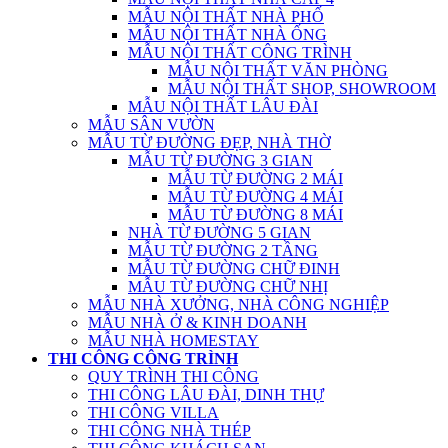
MẪU NỘI THẤT NHÀ PHỐ
MẪU NỘI THẤT NHÀ ỐNG
MẪU NỘI THẤT CÔNG TRÌNH
MẪU NỘI THẤT VĂN PHÒNG
MẪU NỘI THẤT SHOP, SHOWROOM
MẪU NỘI THẤT LÂU ĐÀI
MẪU SÂN VƯỜN
MẪU TỪ ĐƯỜNG ĐẸP, NHÀ THỜ
MẪU TỪ ĐƯỜNG 3 GIAN
MẪU TỪ ĐƯỜNG 2 MÁI
MẪU TỪ ĐƯỜNG 4 MÁI
MẪU TỪ ĐƯỜNG 8 MÁI
NHÀ TỪ ĐƯỜNG 5 GIAN
MẪU TỪ ĐƯỜNG 2 TẦNG
MẪU TỪ ĐƯỜNG CHỮ ĐINH
MẪU TỪ ĐƯỜNG CHỮ NHỊ
MẪU NHÀ XƯỞNG, NHÀ CÔNG NGHIỆP
MẪU NHÀ Ở & KINH DOANH
MẪU NHÀ HOMESTAY
THI CÔNG CÔNG TRÌNH
QUY TRÌNH THI CÔNG
THI CÔNG LÂU ĐÀI, DINH THỰ
THI CÔNG VILLA
THI CÔNG NHÀ THÉP