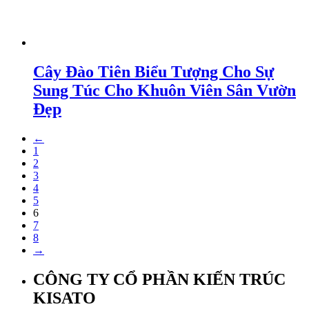
Cây Đào Tiên Biểu Tượng Cho Sự
Sung Túc Cho Khuôn Viên Sân Vườn
Đẹp
←
1
2
3
4
5
6
7
8
→
CÔNG TY CỔ PHẦN KIẾN TRÚC
KISATO