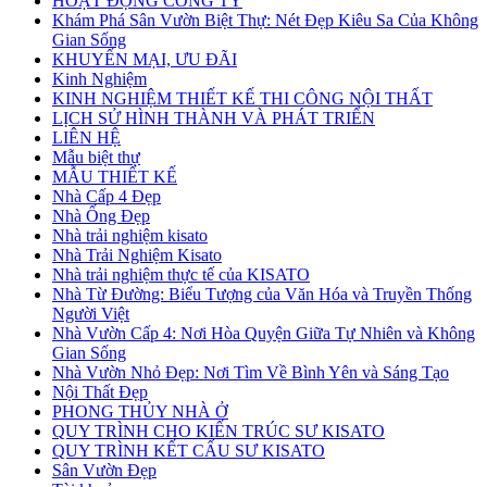
HOẠT ĐỘNG CÔNG TY
Khám Phá Sân Vườn Biệt Thự: Nét Đẹp Kiêu Sa Của Không
Gian Sống
KHUYẾN MẠI, ƯU ĐÃI
Kinh Nghiệm
KINH NGHIỆM THIẾT KẾ THI CÔNG NỘI THẤT
LỊCH SỬ HÌNH THÀNH VÀ PHÁT TRIỂN
LIÊN HỆ
Mẫu biệt thự
MẪU THIẾT KẾ
Nhà Cấp 4 Đẹp
Nhà Ống Đẹp
Nhà trải nghiệm kisato
Nhà Trải Nghiệm Kisato
Nhà trải nghiệm thực tế của KISATO
Nhà Từ Đường: Biểu Tượng của Văn Hóa và Truyền Thống
Người Việt
Nhà Vườn Cấp 4: Nơi Hòa Quyện Giữa Tự Nhiên và Không
Gian Sống
Nhà Vườn Nhỏ Đẹp: Nơi Tìm Về Bình Yên và Sáng Tạo
Nội Thất Đẹp
PHONG THỦY NHÀ Ở
QUY TRÌNH CHO KIẾN TRÚC SƯ KISATO
QUY TRÌNH KẾT CẤU SƯ KISATO
Sân Vườn Đẹp