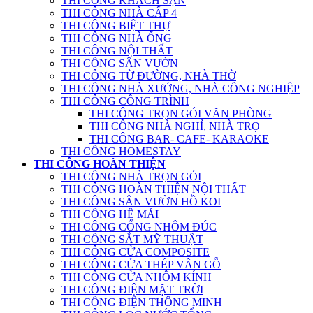
THI CÔNG KHÁCH SẠN
THI CÔNG NHÀ CẤP 4
THI CÔNG BIỆT THỰ
THI CÔNG NHÀ ỐNG
THI CÔNG NỘI THẤT
THI CÔNG SÂN VƯỜN
THI CÔNG TỪ ĐƯỜNG, NHÀ THỜ
THI CÔNG NHÀ XƯỞNG, NHÀ CÔNG NGHIỆP
THI CÔNG CÔNG TRÌNH
THI CÔNG TRỌN GÓI VĂN PHÒNG
THI CÔNG NHÀ NGHỈ, NHÀ TRỌ
THI CÔNG BAR- CAFE- KARAOKE
THI CÔNG HOMESTAY
THI CÔNG HOÀN THIỆN
THI CÔNG NHÀ TRỌN GÓI
THI CÔNG HOÀN THIỆN NỘI THẤT
THI CÔNG SÂN VƯỜN HỒ KOI
THI CÔNG HỆ MÁI
THI CÔNG CỔNG NHÔM ĐÚC
THI CÔNG SẮT MỸ THUẬT
THI CÔNG CỬA COMPOSITE
THI CÔNG CỬA THÉP VÂN GỖ
THI CÔNG CỬA NHÔM KÍNH
THI CÔNG ĐIỆN MẶT TRỜI
THI CÔNG ĐIỆN THÔNG MINH