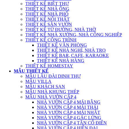
THIẾT KẾ BIỆT THỰ
THIẾT KẾ NHÀ ỐNG
THIẾT KẾ NHÀ PHỐ
THIẾT KẾ NỘI THẤT
THIẾT KẾ SÂN VƯỜN
THIẾT KẾ TỪ ĐƯỜNG, NHÀ THỜ
THIẾT KẾ NHÀ XƯỞNG, NHÀ CÔNG NGHIỆP
THIẾT KẾ CÔNG TRÌNH
THIẾT KẾ VĂN PHÒNG
THIẾT KẾ NHÀ NGHỈ, NHÀ TRỌ
THIẾT KẾ BAR, CAFE, KARAOKE
THIẾT KẾ NHÀ HÀNG
THIẾT KẾ HOMESTAY
MẪU THIẾT KẾ
MẪU LÂU ĐÀI DINH THỰ
MẪU VILLA
MẪU KHÁCH SẠN
MẪU NHÀ KHUNG THÉP
MẪU NHÀ VƯỜN CẤP 4
NHÀ VƯỜN CẤP 4 MÁI BẰNG
NHÀ VƯỜN CẤP 4 MÁI THÁI
NHÀ VƯỜN CẤP 4 MÁI NHẬT
NHÀ VƯỜN CẤP 4 GÁC LỬNG
NHÀ VƯỜN CẤP 4 TÂN CỔ ĐIỂN
NHÀ VƯỜN CẤP 4 HIỆN ĐẠI