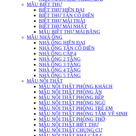
MẪU BIỆT THỰ
BIỆT THỰ HIỆN ĐẠI
BIỆT THỰ TÂN CỔ ĐIỂN
BIỆT THỰ MÁI THÁI
BIỆT THỰ MÁI NHẬT
MẪU BIỆT THỰ MÁI BẰNG
MẪU NHÀ ỐNG
NHÀ ỐNG HIỆN ĐẠI
NHÀ ỐNG TÂN CỔ ĐIỂN
NHÀ ỐNG CẤP 4
NHÀ ỐNG 2 TẦNG
NHÀ ỐNG 3 TẦNG
NHÀ ỐNG 4 TẦNG
NHÀ ỐNG 5 TẦNG
MẪU NỘI THẤT
MẪU NỘI THẤT PHÒNG KHÁCH
MẪU NỘI THẤT PHÒNG ĂN
MẪU NỘI THẤT PHÒNG BẾP
MẪU NỘI THẤT PHÒNG NGỦ
MẪU NỘI THẤT PHÒNG TRẺ EM
MẪU NỘI THẤT PHÒNG TẮM, VỆ SINH
MẪU NỘI THẤT PHÒNG THỜ
MẪU NỘI THẤT BIỆT THỰ
MẪU NỘI THẤT CHUNG CƯ
MẪU NỘI THẤT NHÀ CẤP 4