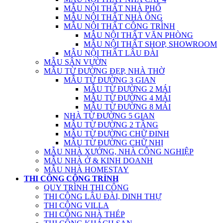
MẪU NỘI THẤT NHÀ PHỐ
MẪU NỘI THẤT NHÀ ỐNG
MẪU NỘI THẤT CÔNG TRÌNH
MẪU NỘI THẤT VĂN PHÒNG
MẪU NỘI THẤT SHOP, SHOWROOM
MẪU NỘI THẤT LÂU ĐÀI
MẪU SÂN VƯỜN
MẪU TỪ ĐƯỜNG ĐẸP, NHÀ THỜ
MẪU TỪ ĐƯỜNG 3 GIAN
MẪU TỪ ĐƯỜNG 2 MÁI
MẪU TỪ ĐƯỜNG 4 MÁI
MẪU TỪ ĐƯỜNG 8 MÁI
NHÀ TỪ ĐƯỜNG 5 GIAN
MẪU TỪ ĐƯỜNG 2 TẦNG
MẪU TỪ ĐƯỜNG CHỮ ĐINH
MẪU TỪ ĐƯỜNG CHỮ NHỊ
MẪU NHÀ XƯỞNG, NHÀ CÔNG NGHIỆP
MẪU NHÀ Ở & KINH DOANH
MẪU NHÀ HOMESTAY
THI CÔNG CÔNG TRÌNH
QUY TRÌNH THI CÔNG
THI CÔNG LÂU ĐÀI, DINH THỰ
THI CÔNG VILLA
THI CÔNG NHÀ THÉP