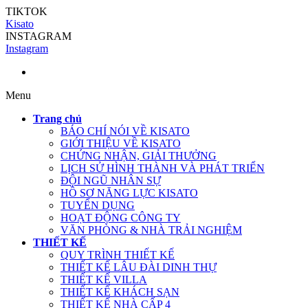
TIKTOK
Kisato
INSTAGRAM
Instagram
Menu
Trang chủ
BÁO CHÍ NÓI VỀ KISATO
GIỚI THIỆU VỀ KISATO
CHỨNG NHẬN, GIẢI THƯỞNG
LỊCH SỬ HÌNH THÀNH VÀ PHÁT TRIỂN
ĐỘI NGŨ NHÂN SỰ
HỒ SƠ NĂNG LỰC KISATO
TUYỂN DỤNG
HOẠT ĐỘNG CÔNG TY
VĂN PHÒNG & NHÀ TRẢI NGHIỆM
THIẾT KẾ
QUY TRÌNH THIẾT KẾ
THIẾT KẾ LÂU ĐÀI DINH THỰ
THIẾT KẾ VILLA
THIẾT KẾ KHÁCH SẠN
THIẾT KẾ NHÀ CẤP 4