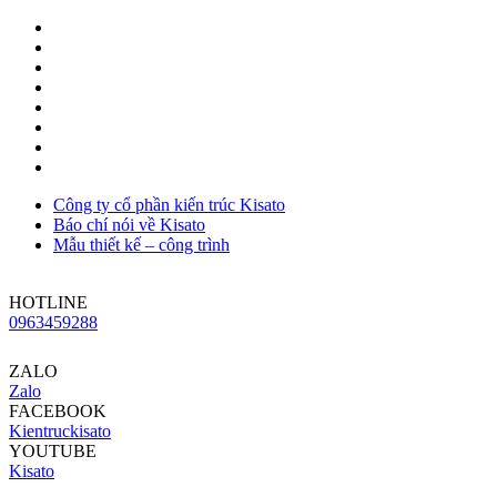
Công ty cổ phần kiến trúc Kisato
Báo chí nói về Kisato
Mẫu thiết kế – công trình
HOTLINE
0963459288
ZALO
Zalo
FACEBOOK
Kientruckisato
YOUTUBE
Kisato