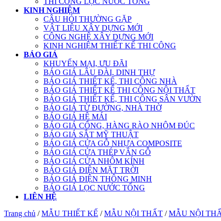
THI CÔNG LỌC NƯỚC TỔNG
KINH NGHIỆM
CÂU HỎI THƯỜNG GẶP
VẬT LIỆU XÂY DỰNG MỚI
CÔNG NGHỆ XÂY DỰNG MỚI
KINH NGHIỆM THIẾT KẾ THI CÔNG
BÁO GIÁ
KHUYẾN MẠI, ƯU ĐÃI
BÁO GIÁ LÂU ĐÀI, DINH THỰ
BÁO GIÁ THIẾT KẾ, THI CÔNG NHÀ
BÁO GIÁ THIẾT KẾ THI CÔNG NỘI THẤT
BÁO GIÁ THIẾT KẾ, THI CÔNG SÂN VƯỜN
BÁO GIÁ TỪ ĐƯỜNG, NHÀ THỜ
BÁO GIÁ HỆ MÁI
BÁO GIÁ CỔNG, HÀNG RÀO NHÔM ĐÚC
BÁO GIÁ SẮT MỸ THUẬT
BÁO GIÁ CỬA GỖ NHỰA COMPOSITE
BÁO GIÁ CỬA THÉP VÂN GỖ
BÁO GIÁ CỬA NHÔM KÍNH
BÁO GIÁ ĐIỆN MẶT TRỜI
BÁO GIÁ ĐIỆN THÔNG MINH
BÁO GIÁ LỌC NƯỚC TỔNG
LIÊN HỆ
Trang chủ
/
MẪU THIẾT KẾ
/
MẪU NỘI THẤT
/
MẪU NỘI TH