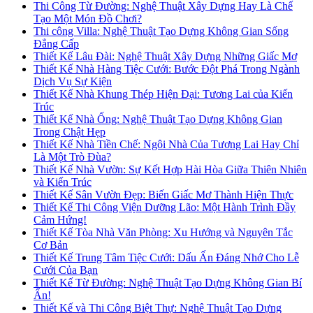
Thi Công Từ Đường: Nghệ Thuật Xây Dựng Hay Là Chế
Tạo Một Món Đồ Chơi?
Thi công Villa: Nghệ Thuật Tạo Dựng Không Gian Sống
Đẳng Cấp
Thiết Kế Lâu Đài: Nghệ Thuật Xây Dựng Những Giấc Mơ
Thiết Kế Nhà Hàng Tiệc Cưới: Bước Đột Phá Trong Ngành
Dịch Vụ Sự Kiện
Thiết Kế Nhà Khung Thép Hiện Đại: Tương Lai của Kiến
Trúc
Thiết Kế Nhà Ống: Nghệ Thuật Tạo Dựng Không Gian
Trong Chật Hẹp
Thiết Kế Nhà Tiền Chế: Ngôi Nhà Của Tương Lai Hay Chỉ
Là Một Trò Đùa?
Thiết Kế Nhà Vườn: Sự Kết Hợp Hài Hòa Giữa Thiên Nhiên
và Kiến Trúc
Thiết Kế Sân Vườn Đẹp: Biến Giấc Mơ Thành Hiện Thực
Thiết Kế Thi Công Viện Dưỡng Lão: Một Hành Trình Đầy
Cảm Hứng!
Thiết Kế Tòa Nhà Văn Phòng: Xu Hướng và Nguyên Tắc
Cơ Bản
Thiết Kế Trung Tâm Tiệc Cưới: Dấu Ấn Đáng Nhớ Cho Lễ
Cưới Của Bạn
Thiết Kế Từ Đường: Nghệ Thuật Tạo Dựng Không Gian Bí
Ẩn!
Thiết Kế và Thi Công Biệt Thự: Nghệ Thuật Tạo Dựng