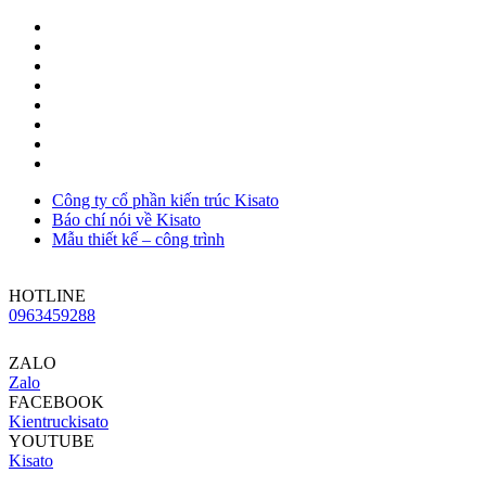
Công ty cổ phần kiến trúc Kisato
Báo chí nói về Kisato
Mẫu thiết kế – công trình
HOTLINE
0963459288
ZALO
Zalo
FACEBOOK
Kientruckisato
YOUTUBE
Kisato