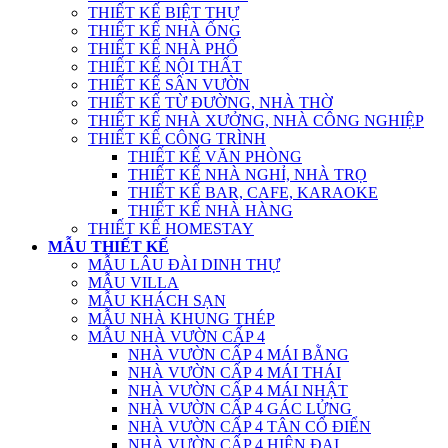
THIẾT KẾ BIỆT THỰ
THIẾT KẾ NHÀ ỐNG
THIẾT KẾ NHÀ PHỐ
THIẾT KẾ NỘI THẤT
THIẾT KẾ SÂN VƯỜN
THIẾT KẾ TỪ ĐƯỜNG, NHÀ THỜ
THIẾT KẾ NHÀ XƯỞNG, NHÀ CÔNG NGHIỆP
THIẾT KẾ CÔNG TRÌNH
THIẾT KẾ VĂN PHÒNG
THIẾT KẾ NHÀ NGHỈ, NHÀ TRỌ
THIẾT KẾ BAR, CAFE, KARAOKE
THIẾT KẾ NHÀ HÀNG
THIẾT KẾ HOMESTAY
MẪU THIẾT KẾ
MẪU LÂU ĐÀI DINH THỰ
MẪU VILLA
MẪU KHÁCH SẠN
MẪU NHÀ KHUNG THÉP
MẪU NHÀ VƯỜN CẤP 4
NHÀ VƯỜN CẤP 4 MÁI BẰNG
NHÀ VƯỜN CẤP 4 MÁI THÁI
NHÀ VƯỜN CẤP 4 MÁI NHẬT
NHÀ VƯỜN CẤP 4 GÁC LỬNG
NHÀ VƯỜN CẤP 4 TÂN CỔ ĐIỂN
NHÀ VƯỜN CẤP 4 HIỆN ĐẠI