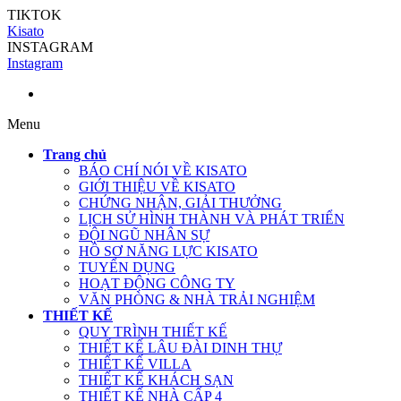
TIKTOK
Kisato
INSTAGRAM
Instagram
Menu
Trang chủ
BÁO CHÍ NÓI VỀ KISATO
GIỚI THIỆU VỀ KISATO
CHỨNG NHẬN, GIẢI THƯỞNG
LỊCH SỬ HÌNH THÀNH VÀ PHÁT TRIỂN
ĐỘI NGŨ NHÂN SỰ
HỒ SƠ NĂNG LỰC KISATO
TUYỂN DỤNG
HOẠT ĐỘNG CÔNG TY
VĂN PHÒNG & NHÀ TRẢI NGHIỆM
THIẾT KẾ
QUY TRÌNH THIẾT KẾ
THIẾT KẾ LÂU ĐÀI DINH THỰ
THIẾT KẾ VILLA
THIẾT KẾ KHÁCH SẠN
THIẾT KẾ NHÀ CẤP 4