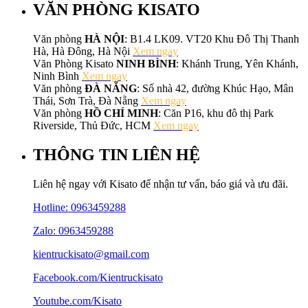
VĂN PHÒNG KISATO
Văn phòng
HÀ NỘI
: B1.4 LK09. VT20 Khu Đô Thị Thanh
Hà, Hà Đông, Hà Nội
Xem ngay
Văn Phòng Kisato
NINH BÌNH
: Khánh Trung, Yên Khánh,
Ninh Bình
Xem ngay
Văn phòng
ĐÀ NẴNG
: Số nhà 42, đường Khúc Hạo, Mân
Thái, Sơn Trà, Đà Nẵng
Xem ngay
Văn phòng
HỒ CHÍ MINH
: Căn P16, khu đô thị Park
Riverside, Thủ Đức, HCM
Xem ngay
THÔNG TIN LIÊN HỆ
Liên hệ ngay với Kisato để nhận tư vấn, báo giá và ưu đãi.
Hotline:
0963459288
Zalo: 0963459288
kientruckisato@gmail.com
Facebook.com/Kientruckisato
Youtube.com/Kisato