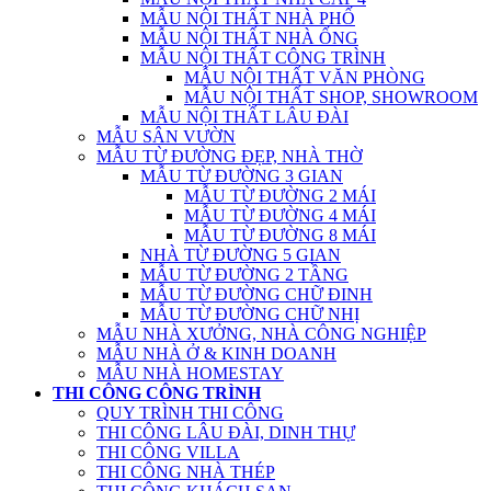
MẪU NỘI THẤT NHÀ PHỐ
MẪU NỘI THẤT NHÀ ỐNG
MẪU NỘI THẤT CÔNG TRÌNH
MẪU NỘI THẤT VĂN PHÒNG
MẪU NỘI THẤT SHOP, SHOWROOM
MẪU NỘI THẤT LÂU ĐÀI
MẪU SÂN VƯỜN
MẪU TỪ ĐƯỜNG ĐẸP, NHÀ THỜ
MẪU TỪ ĐƯỜNG 3 GIAN
MẪU TỪ ĐƯỜNG 2 MÁI
MẪU TỪ ĐƯỜNG 4 MÁI
MẪU TỪ ĐƯỜNG 8 MÁI
NHÀ TỪ ĐƯỜNG 5 GIAN
MẪU TỪ ĐƯỜNG 2 TẦNG
MẪU TỪ ĐƯỜNG CHỮ ĐINH
MẪU TỪ ĐƯỜNG CHỮ NHỊ
MẪU NHÀ XƯỞNG, NHÀ CÔNG NGHIỆP
MẪU NHÀ Ở & KINH DOANH
MẪU NHÀ HOMESTAY
THI CÔNG CÔNG TRÌNH
QUY TRÌNH THI CÔNG
THI CÔNG LÂU ĐÀI, DINH THỰ
THI CÔNG VILLA
THI CÔNG NHÀ THÉP