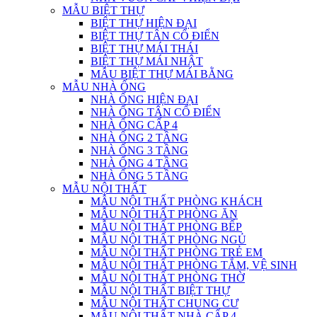
MẪU BIỆT THỰ
BIỆT THỰ HIỆN ĐẠI
BIỆT THỰ TÂN CỔ ĐIỂN
BIỆT THỰ MÁI THÁI
BIỆT THỰ MÁI NHẬT
MẪU BIỆT THỰ MÁI BẰNG
MẪU NHÀ ỐNG
NHÀ ỐNG HIỆN ĐẠI
NHÀ ỐNG TÂN CỔ ĐIỂN
NHÀ ỐNG CẤP 4
NHÀ ỐNG 2 TẦNG
NHÀ ỐNG 3 TẦNG
NHÀ ỐNG 4 TẦNG
NHÀ ỐNG 5 TẦNG
MẪU NỘI THẤT
MẪU NỘI THẤT PHÒNG KHÁCH
MẪU NỘI THẤT PHÒNG ĂN
MẪU NỘI THẤT PHÒNG BẾP
MẪU NỘI THẤT PHÒNG NGỦ
MẪU NỘI THẤT PHÒNG TRẺ EM
MẪU NỘI THẤT PHÒNG TẮM, VỆ SINH
MẪU NỘI THẤT PHÒNG THỜ
MẪU NỘI THẤT BIỆT THỰ
MẪU NỘI THẤT CHUNG CƯ
MẪU NỘI THẤT NHÀ CẤP 4