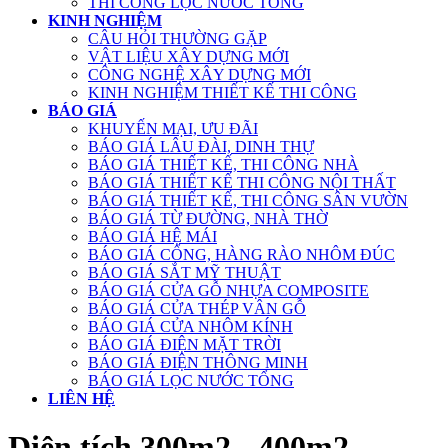
THI CÔNG LỌC NƯỚC TỔNG
KINH NGHIỆM
CÂU HỎI THƯỜNG GẶP
VẬT LIỆU XÂY DỰNG MỚI
CÔNG NGHỆ XÂY DỰNG MỚI
KINH NGHIỆM THIẾT KẾ THI CÔNG
BÁO GIÁ
KHUYẾN MẠI, ƯU ĐÃI
BÁO GIÁ LÂU ĐÀI, DINH THỰ
BÁO GIÁ THIẾT KẾ, THI CÔNG NHÀ
BÁO GIÁ THIẾT KẾ THI CÔNG NỘI THẤT
BÁO GIÁ THIẾT KẾ, THI CÔNG SÂN VƯỜN
BÁO GIÁ TỪ ĐƯỜNG, NHÀ THỜ
BÁO GIÁ HỆ MÁI
BÁO GIÁ CỔNG, HÀNG RÀO NHÔM ĐÚC
BÁO GIÁ SẮT MỸ THUẬT
BÁO GIÁ CỬA GỖ NHỰA COMPOSITE
BÁO GIÁ CỬA THÉP VÂN GỖ
BÁO GIÁ CỬA NHÔM KÍNH
BÁO GIÁ ĐIỆN MẶT TRỜI
BÁO GIÁ ĐIỆN THÔNG MINH
BÁO GIÁ LỌC NƯỚC TỔNG
LIÊN HỆ
Diện tích 300m2 - 400m2