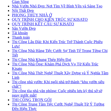
Gian Sống
Nhà Vườn Nhỏ Đẹp: Nơi Tìm Về Bình Yên và Sáng Tạo
Nội Thất Đẹp
PHONG THỦY NHÀ Ở
QUY TRÌNH CHO KIẾN TRÚC SƯ KISATO
QUY TRÌNH KẾT CẤU SƯ KISATO
Sân Vườn Đẹp
Tài khoản
Thanh toán
Thi Công Lâu Đài: Khi Kiến Trúc Trở Thành Cuộc Phiêu
Lưu!
Thi Công Nhà Hàng Tiệc Cưới: Sự Tinh Tế Trong Từng Chi
Tiết
Thi Công Nhà Khung Thép Hiện Đại
Thi Công Nhà Ống: Khám Phá Dịch Vụ Từ Kiến Trúc
Kisato
Thi Công Nhà Thờ: Nghệ Thuật Xây Dựng và Ý Nghĩa Tâm
Linh
Thi công nhà vườn: Khi ngôi nhà trở thành “khu vườn siêu
chất”!
Thi công tòa nhà văn phòng: Cuộc phiêu lưu kỳ thú sờ sờ
ngay trước mắt!
THI CÔNG TRỌN GÓI
Thi Công Trung Tâm Tiệc Cưới: Nghệ Thuật Từ Ý Tưởng
Đến Hiện Thực