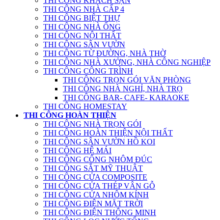
THI CÔNG KHÁCH SẠN
THI CÔNG NHÀ CẤP 4
THI CÔNG BIỆT THỰ
THI CÔNG NHÀ ỐNG
THI CÔNG NỘI THẤT
THI CÔNG SÂN VƯỜN
THI CÔNG TỪ ĐƯỜNG, NHÀ THỜ
THI CÔNG NHÀ XƯỞNG, NHÀ CÔNG NGHIỆP
THI CÔNG CÔNG TRÌNH
THI CÔNG TRỌN GÓI VĂN PHÒNG
THI CÔNG NHÀ NGHỈ, NHÀ TRỌ
THI CÔNG BAR- CAFE- KARAOKE
THI CÔNG HOMESTAY
THI CÔNG HOÀN THIỆN
THI CÔNG NHÀ TRỌN GÓI
THI CÔNG HOÀN THIỆN NỘI THẤT
THI CÔNG SÂN VƯỜN HỒ KOI
THI CÔNG HỆ MÁI
THI CÔNG CỔNG NHÔM ĐÚC
THI CÔNG SẮT MỸ THUẬT
THI CÔNG CỬA COMPOSITE
THI CÔNG CỬA THÉP VÂN GỖ
THI CÔNG CỬA NHÔM KÍNH
THI CÔNG ĐIỆN MẶT TRỜI
THI CÔNG ĐIỆN THÔNG MINH