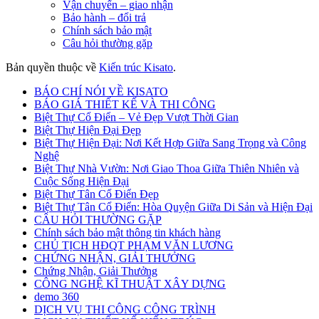
Vận chuyển – giao nhận
Bảo hành – đổi trả
Chính sách bảo mật
Câu hỏi thường gặp
Bản quyền thuộc về
Kiến trúc Kisato
.
BÁO CHÍ NÓI VỀ KISATO
BÁO GIÁ THIẾT KẾ VÀ THI CÔNG
Biệt Thự Cổ Điển – Vẻ Đẹp Vượt Thời Gian
Biệt Thự Hiện Đại Đẹp
Biệt Thự Hiện Đại: Nơi Kết Hợp Giữa Sang Trọng và Công
Nghệ
Biệt Thự Nhà Vườn: Nơi Giao Thoa Giữa Thiên Nhiên và
Cuộc Sống Hiện Đại
Biệt Thự Tân Cổ Điển Đẹp
Biệt Thự Tân Cổ Điển: Hòa Quyện Giữa Di Sản và Hiện Đại
CÂU HỎI THƯỜNG GẶP
Chính sách bảo mật thông tin khách hàng
CHỦ TỊCH HĐQT PHẠM VĂN LƯƠNG
CHỨNG NHẬN, GIẢI THƯỞNG
Chứng Nhận, Giải Thưởng
CÔNG NGHỆ KĨ THUẬT XÂY DỰNG
demo 360
DỊCH VỤ THI CÔNG CÔNG TRÌNH