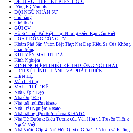
DỊCH VỤ THIẾT KẾ KIẾN TRÚC
Đăng Ký Youtube
ĐỘI NGŨ NHÂN SỰ
Giỏ hàng
Giới thiệu
GỬI CV
Hồ Sơ Thiết Kế Biệt Thự: Những Điều Bạn Cần Biết
HOẠT ĐỘNG CÔNG TY
Khám Phá Sân Vườn Biệt Thự: Nét Đẹp Kiêu Sa Của Không
Gian Sống
KHUYẾN MẠI, ƯU ĐÃI
Kinh Nghiệm
KINH NGHIỆM THIẾT KẾ THI CÔNG NỘI THẤT
LỊCH SỬ HÌNH THÀNH VÀ PHÁT TRIỂN
LIÊN HỆ
Mẫu biệt thự
MẪU THIẾT KẾ
Nhà Cấp 4 Đẹp
Nhà Ống Đẹp
Nhà trải nghiệm kisato
Nhà Trải Nghiệm Kisato
Nhà trải nghiệm thực tế của KISATO
Nhà Từ Đường: Biểu Tượng của Văn Hóa và Truyền Thống
Người Việt
Nhà Vườn Cấp 4: Nơi Hòa Quyện Giữa Tự Nhiên và Không