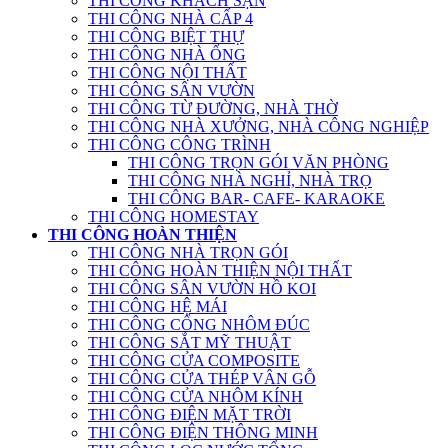
THI CÔNG KHÁCH SẠN
THI CÔNG NHÀ CẤP 4
THI CÔNG BIỆT THỰ
THI CÔNG NHÀ ỐNG
THI CÔNG NỘI THẤT
THI CÔNG SÂN VƯỜN
THI CÔNG TỪ ĐƯỜNG, NHÀ THỜ
THI CÔNG NHÀ XƯỞNG, NHÀ CÔNG NGHIỆP
THI CÔNG CÔNG TRÌNH
THI CÔNG TRỌN GÓI VĂN PHÒNG
THI CÔNG NHÀ NGHỈ, NHÀ TRỌ
THI CÔNG BAR- CAFE- KARAOKE
THI CÔNG HOMESTAY
THI CÔNG HOÀN THIỆN
THI CÔNG NHÀ TRỌN GÓI
THI CÔNG HOÀN THIỆN NỘI THẤT
THI CÔNG SÂN VƯỜN HỒ KOI
THI CÔNG HỆ MÁI
THI CÔNG CỔNG NHÔM ĐÚC
THI CÔNG SẮT MỸ THUẬT
THI CÔNG CỬA COMPOSITE
THI CÔNG CỬA THÉP VÂN GỖ
THI CÔNG CỬA NHÔM KÍNH
THI CÔNG ĐIỆN MẶT TRỜI
THI CÔNG ĐIỆN THÔNG MINH