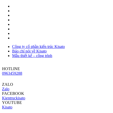
Công ty cổ phần kiến trúc Kisato
Báo chí nói về Kisato
Mẫu thiết kế – công trình
HOTLINE
0963459288
ZALO
Zalo
FACEBOOK
Kientruckisato
YOUTUBE
Kisato