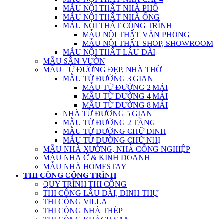
MẪU NỘI THẤT NHÀ PHỐ
MẪU NỘI THẤT NHÀ ỐNG
MẪU NỘI THẤT CÔNG TRÌNH
MẪU NỘI THẤT VĂN PHÒNG
MẪU NỘI THẤT SHOP, SHOWROOM
MẪU NỘI THẤT LÂU ĐÀI
MẪU SÂN VƯỜN
MẪU TỪ ĐƯỜNG ĐẸP, NHÀ THỜ
MẪU TỪ ĐƯỜNG 3 GIAN
MẪU TỪ ĐƯỜNG 2 MÁI
MẪU TỪ ĐƯỜNG 4 MÁI
MẪU TỪ ĐƯỜNG 8 MÁI
NHÀ TỪ ĐƯỜNG 5 GIAN
MẪU TỪ ĐƯỜNG 2 TẦNG
MẪU TỪ ĐƯỜNG CHỮ ĐINH
MẪU TỪ ĐƯỜNG CHỮ NHỊ
MẪU NHÀ XƯỞNG, NHÀ CÔNG NGHIỆP
MẪU NHÀ Ở & KINH DOANH
MẪU NHÀ HOMESTAY
THI CÔNG CÔNG TRÌNH
QUY TRÌNH THI CÔNG
THI CÔNG LÂU ĐÀI, DINH THỰ
THI CÔNG VILLA
THI CÔNG NHÀ THÉP