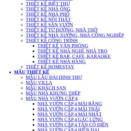
THIẾT KẾ BIỆT THỰ
THIẾT KẾ NHÀ ỐNG
THIẾT KẾ NHÀ PHỐ
THIẾT KẾ NỘI THẤT
THIẾT KẾ SÂN VƯỜN
THIẾT KẾ TỪ ĐƯỜNG, NHÀ THỜ
THIẾT KẾ NHÀ XƯỞNG, NHÀ CÔNG NGHIỆP
THIẾT KẾ CÔNG TRÌNH
THIẾT KẾ VĂN PHÒNG
THIẾT KẾ NHÀ NGHỈ, NHÀ TRỌ
THIẾT KẾ BAR, CAFE, KARAOKE
THIẾT KẾ NHÀ HÀNG
THIẾT KẾ HOMESTAY
MẪU THIẾT KẾ
MẪU LÂU ĐÀI DINH THỰ
MẪU VILLA
MẪU KHÁCH SẠN
MẪU NHÀ KHUNG THÉP
MẪU NHÀ VƯỜN CẤP 4
NHÀ VƯỜN CẤP 4 MÁI BẰNG
NHÀ VƯỜN CẤP 4 MÁI THÁI
NHÀ VƯỜN CẤP 4 MÁI NHẬT
NHÀ VƯỜN CẤP 4 GÁC LỬNG
NHÀ VƯỜN CẤP 4 TÂN CỔ ĐIỂN
NHÀ VƯỜN CẤP 4 HIỆN ĐẠI