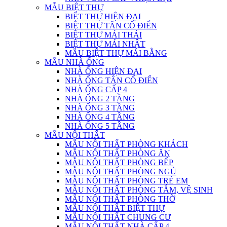
MẪU BIỆT THỰ
BIỆT THỰ HIỆN ĐẠI
BIỆT THỰ TÂN CỔ ĐIỂN
BIỆT THỰ MÁI THÁI
BIỆT THỰ MÁI NHẬT
MẪU BIỆT THỰ MÁI BẰNG
MẪU NHÀ ỐNG
NHÀ ỐNG HIỆN ĐẠI
NHÀ ỐNG TÂN CỔ ĐIỂN
NHÀ ỐNG CẤP 4
NHÀ ỐNG 2 TẦNG
NHÀ ỐNG 3 TẦNG
NHÀ ỐNG 4 TẦNG
NHÀ ỐNG 5 TẦNG
MẪU NỘI THẤT
MẪU NỘI THẤT PHÒNG KHÁCH
MẪU NỘI THẤT PHÒNG ĂN
MẪU NỘI THẤT PHÒNG BẾP
MẪU NỘI THẤT PHÒNG NGỦ
MẪU NỘI THẤT PHÒNG TRẺ EM
MẪU NỘI THẤT PHÒNG TẮM, VỆ SINH
MẪU NỘI THẤT PHÒNG THỜ
MẪU NỘI THẤT BIỆT THỰ
MẪU NỘI THẤT CHUNG CƯ
MẪU NỘI THẤT NHÀ CẤP 4