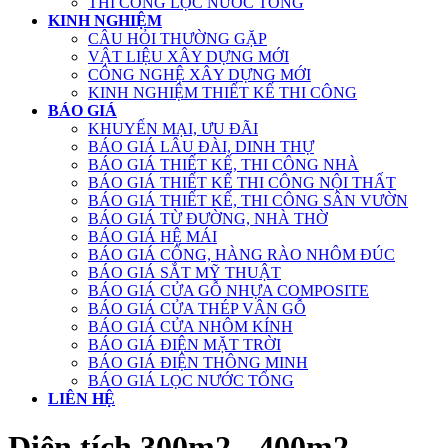
THI CÔNG LỌC NƯỚC TỔNG
KINH NGHIỆM
CÂU HỎI THƯỜNG GẶP
VẬT LIỆU XÂY DỰNG MỚI
CÔNG NGHỆ XÂY DỰNG MỚI
KINH NGHIỆM THIẾT KẾ THI CÔNG
BÁO GIÁ
KHUYẾN MẠI, ƯU ĐÃI
BÁO GIÁ LÂU ĐÀI, DINH THỰ
BÁO GIÁ THIẾT KẾ, THI CÔNG NHÀ
BÁO GIÁ THIẾT KẾ THI CÔNG NỘI THẤT
BÁO GIÁ THIẾT KẾ, THI CÔNG SÂN VƯỜN
BÁO GIÁ TỪ ĐƯỜNG, NHÀ THỜ
BÁO GIÁ HỆ MÁI
BÁO GIÁ CỔNG, HÀNG RÀO NHÔM ĐÚC
BÁO GIÁ SẮT MỸ THUẬT
BÁO GIÁ CỬA GỖ NHỰA COMPOSITE
BÁO GIÁ CỬA THÉP VÂN GỖ
BÁO GIÁ CỬA NHÔM KÍNH
BÁO GIÁ ĐIỆN MẶT TRỜI
BÁO GIÁ ĐIỆN THÔNG MINH
BÁO GIÁ LỌC NƯỚC TỔNG
LIÊN HỆ
Diện tích 300m2 - 400m2