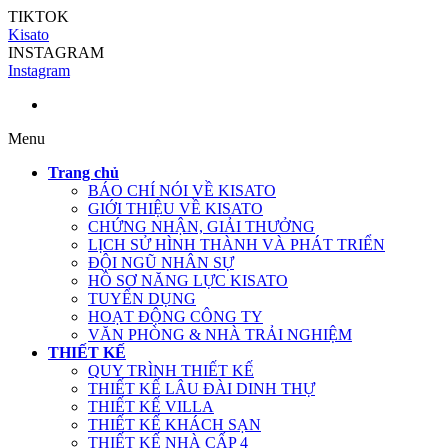
TIKTOK
Kisato
INSTAGRAM
Instagram
Menu
Trang chủ
BÁO CHÍ NÓI VỀ KISATO
GIỚI THIỆU VỀ KISATO
CHỨNG NHẬN, GIẢI THƯỞNG
LỊCH SỬ HÌNH THÀNH VÀ PHÁT TRIỂN
ĐỘI NGŨ NHÂN SỰ
HỒ SƠ NĂNG LỰC KISATO
TUYỂN DỤNG
HOẠT ĐỘNG CÔNG TY
VĂN PHÒNG & NHÀ TRẢI NGHIỆM
THIẾT KẾ
QUY TRÌNH THIẾT KẾ
THIẾT KẾ LÂU ĐÀI DINH THỰ
THIẾT KẾ VILLA
THIẾT KẾ KHÁCH SẠN
THIẾT KẾ NHÀ CẤP 4