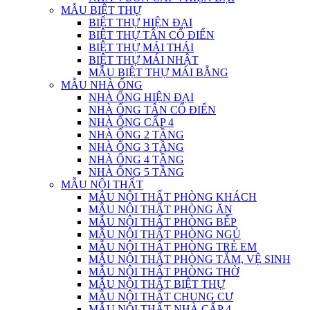
MẪU BIỆT THỰ
BIỆT THỰ HIỆN ĐẠI
BIỆT THỰ TÂN CỔ ĐIỂN
BIỆT THỰ MÁI THÁI
BIỆT THỰ MÁI NHẬT
MẪU BIỆT THỰ MÁI BẰNG
MẪU NHÀ ỐNG
NHÀ ỐNG HIỆN ĐẠI
NHÀ ỐNG TÂN CỔ ĐIỂN
NHÀ ỐNG CẤP 4
NHÀ ỐNG 2 TẦNG
NHÀ ỐNG 3 TẦNG
NHÀ ỐNG 4 TẦNG
NHÀ ỐNG 5 TẦNG
MẪU NỘI THẤT
MẪU NỘI THẤT PHÒNG KHÁCH
MẪU NỘI THẤT PHÒNG ĂN
MẪU NỘI THẤT PHÒNG BẾP
MẪU NỘI THẤT PHÒNG NGỦ
MẪU NỘI THẤT PHÒNG TRẺ EM
MẪU NỘI THẤT PHÒNG TẮM, VỆ SINH
MẪU NỘI THẤT PHÒNG THỜ
MẪU NỘI THẤT BIỆT THỰ
MẪU NỘI THẤT CHUNG CƯ
MẪU NỘI THẤT NHÀ CẤP 4