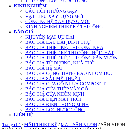
THI CÔNG LỌC NƯỚC TỔNG
KINH NGHIỆM
CÂU HỎI THƯỜNG GẶP
VẬT LIỆU XÂY DỰNG MỚI
CÔNG NGHỆ XÂY DỰNG MỚI
KINH NGHIỆM THIẾT KẾ THI CÔNG
BÁO GIÁ
KHUYẾN MẠI, ƯU ĐÃI
BÁO GIÁ LÂU ĐÀI, DINH THỰ
BÁO GIÁ THIẾT KẾ, THI CÔNG NHÀ
BÁO GIÁ THIẾT KẾ THI CÔNG NỘI THẤT
BÁO GIÁ THIẾT KẾ, THI CÔNG SÂN VƯỜN
BÁO GIÁ TỪ ĐƯỜNG, NHÀ THỜ
BÁO GIÁ HỆ MÁI
BÁO GIÁ CỔNG, HÀNG RÀO NHÔM ĐÚC
BÁO GIÁ SẮT MỸ THUẬT
BÁO GIÁ CỬA GỖ NHỰA COMPOSITE
BÁO GIÁ CỬA THÉP VÂN GỖ
BÁO GIÁ CỬA NHÔM KÍNH
BÁO GIÁ ĐIỆN MẶT TRỜI
BÁO GIÁ ĐIỆN THÔNG MINH
BÁO GIÁ LỌC NƯỚC TỔNG
LIÊN HỆ
Trang chủ
/
MẪU THIẾT KẾ
/
MẪU SÂN VƯỜN
/ SÂN VƯỜN