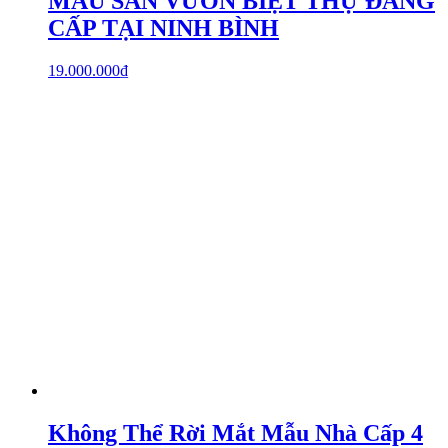
MẪU SÂN VƯỜN BIỆT THỰ ĐẲNG
CẤP TẠI NINH BÌNH
19.000.000
₫
Không Thể Rời Mắt Mẫu Nhà Cấp 4