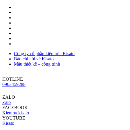
Công ty cổ phần kiến trúc Kisato
Báo chí nói về Kisato
Mẫu thiết kế – công trình
HOTLINE
0963459288
ZALO
Zalo
FACEBOOK
Kientruckisato
YOUTUBE
Kisato