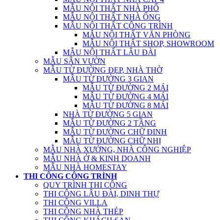
MẪU NỘI THẤT NHÀ PHỐ
MẪU NỘI THẤT NHÀ ỐNG
MẪU NỘI THẤT CÔNG TRÌNH
MẪU NỘI THẤT VĂN PHÒNG
MẪU NỘI THẤT SHOP, SHOWROOM
MẪU NỘI THẤT LÂU ĐÀI
MẪU SÂN VƯỜN
MẪU TỪ ĐƯỜNG ĐẸP, NHÀ THỜ
MẪU TỪ ĐƯỜNG 3 GIAN
MẪU TỪ ĐƯỜNG 2 MÁI
MẪU TỪ ĐƯỜNG 4 MÁI
MẪU TỪ ĐƯỜNG 8 MÁI
NHÀ TỪ ĐƯỜNG 5 GIAN
MẪU TỪ ĐƯỜNG 2 TẦNG
MẪU TỪ ĐƯỜNG CHỮ ĐINH
MẪU TỪ ĐƯỜNG CHỮ NHỊ
MẪU NHÀ XƯỞNG, NHÀ CÔNG NGHIỆP
MẪU NHÀ Ở & KINH DOANH
MẪU NHÀ HOMESTAY
THI CÔNG CÔNG TRÌNH
QUY TRÌNH THI CÔNG
THI CÔNG LÂU ĐÀI, DINH THỰ
THI CÔNG VILLA
THI CÔNG NHÀ THÉP