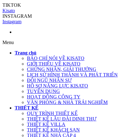
TIKTOK
Kisato
INSTAGRAM
Instagram
Menu
Trang chủ
BÁO CHÍ NÓI VỀ KISATO
GIỚI THIỆU VỀ KISATO
CHỨNG NHẬN, GIẢI THƯỞNG
LỊCH SỬ HÌNH THÀNH VÀ PHÁT TRIỂN
ĐỘI NGŨ NHÂN SỰ
HỒ SƠ NĂNG LỰC KISATO
TUYỂN DỤNG
HOẠT ĐỘNG CÔNG TY
VĂN PHÒNG & NHÀ TRẢI NGHIỆM
THIẾT KẾ
QUY TRÌNH THIẾT KẾ
THIẾT KẾ LÂU ĐÀI DINH THỰ
THIẾT KẾ VILLA
THIẾT KẾ KHÁCH SẠN
THIẾT KẾ NHÀ CẤP 4