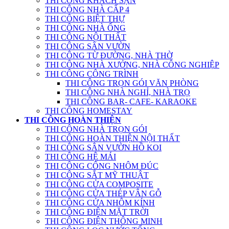
THI CÔNG KHÁCH SẠN
THI CÔNG NHÀ CẤP 4
THI CÔNG BIỆT THỰ
THI CÔNG NHÀ ỐNG
THI CÔNG NỘI THẤT
THI CÔNG SÂN VƯỜN
THI CÔNG TỪ ĐƯỜNG, NHÀ THỜ
THI CÔNG NHÀ XƯỞNG, NHÀ CÔNG NGHIỆP
THI CÔNG CÔNG TRÌNH
THI CÔNG TRỌN GÓI VĂN PHÒNG
THI CÔNG NHÀ NGHỈ, NHÀ TRỌ
THI CÔNG BAR- CAFE- KARAOKE
THI CÔNG HOMESTAY
THI CÔNG HOÀN THIỆN
THI CÔNG NHÀ TRỌN GÓI
THI CÔNG HOÀN THIỆN NỘI THẤT
THI CÔNG SÂN VƯỜN HỒ KOI
THI CÔNG HỆ MÁI
THI CÔNG CỔNG NHÔM ĐÚC
THI CÔNG SẮT MỸ THUẬT
THI CÔNG CỬA COMPOSITE
THI CÔNG CỬA THÉP VÂN GỖ
THI CÔNG CỬA NHÔM KÍNH
THI CÔNG ĐIỆN MẶT TRỜI
THI CÔNG ĐIỆN THÔNG MINH