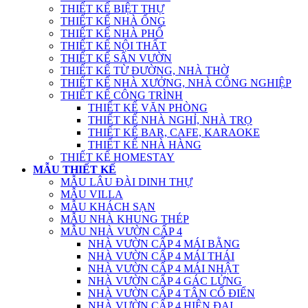
THIẾT KẾ BIỆT THỰ
THIẾT KẾ NHÀ ỐNG
THIẾT KẾ NHÀ PHỐ
THIẾT KẾ NỘI THẤT
THIẾT KẾ SÂN VƯỜN
THIẾT KẾ TỪ ĐƯỜNG, NHÀ THỜ
THIẾT KẾ NHÀ XƯỞNG, NHÀ CÔNG NGHIỆP
THIẾT KẾ CÔNG TRÌNH
THIẾT KẾ VĂN PHÒNG
THIẾT KẾ NHÀ NGHỈ, NHÀ TRỌ
THIẾT KẾ BAR, CAFE, KARAOKE
THIẾT KẾ NHÀ HÀNG
THIẾT KẾ HOMESTAY
MẪU THIẾT KẾ
MẪU LÂU ĐÀI DINH THỰ
MẪU VILLA
MẪU KHÁCH SẠN
MẪU NHÀ KHUNG THÉP
MẪU NHÀ VƯỜN CẤP 4
NHÀ VƯỜN CẤP 4 MÁI BẰNG
NHÀ VƯỜN CẤP 4 MÁI THÁI
NHÀ VƯỜN CẤP 4 MÁI NHẬT
NHÀ VƯỜN CẤP 4 GÁC LỬNG
NHÀ VƯỜN CẤP 4 TÂN CỔ ĐIỂN
NHÀ VƯỜN CẤP 4 HIỆN ĐẠI