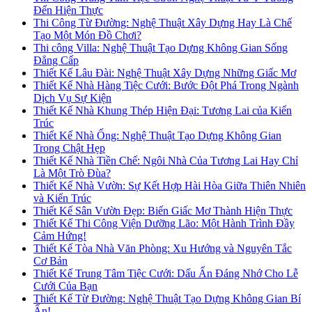
Đến Hiện Thực
Thi Công Từ Đường: Nghệ Thuật Xây Dựng Hay Là Chế
Tạo Một Món Đồ Chơi?
Thi công Villa: Nghệ Thuật Tạo Dựng Không Gian Sống
Đẳng Cấp
Thiết Kế Lâu Đài: Nghệ Thuật Xây Dựng Những Giấc Mơ
Thiết Kế Nhà Hàng Tiệc Cưới: Bước Đột Phá Trong Ngành
Dịch Vụ Sự Kiện
Thiết Kế Nhà Khung Thép Hiện Đại: Tương Lai của Kiến
Trúc
Thiết Kế Nhà Ống: Nghệ Thuật Tạo Dựng Không Gian
Trong Chật Hẹp
Thiết Kế Nhà Tiền Chế: Ngôi Nhà Của Tương Lai Hay Chỉ
Là Một Trò Đùa?
Thiết Kế Nhà Vườn: Sự Kết Hợp Hài Hòa Giữa Thiên Nhiên
và Kiến Trúc
Thiết Kế Sân Vườn Đẹp: Biến Giấc Mơ Thành Hiện Thực
Thiết Kế Thi Công Viện Dưỡng Lão: Một Hành Trình Đầy
Cảm Hứng!
Thiết Kế Tòa Nhà Văn Phòng: Xu Hướng và Nguyên Tắc
Cơ Bản
Thiết Kế Trung Tâm Tiệc Cưới: Dấu Ấn Đáng Nhớ Cho Lễ
Cưới Của Bạn
Thiết Kế Từ Đường: Nghệ Thuật Tạo Dựng Không Gian Bí
Ẩn!