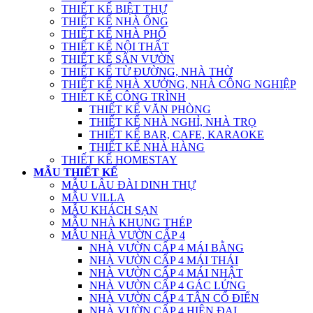
THIẾT KẾ BIỆT THỰ
THIẾT KẾ NHÀ ỐNG
THIẾT KẾ NHÀ PHỐ
THIẾT KẾ NỘI THẤT
THIẾT KẾ SÂN VƯỜN
THIẾT KẾ TỪ ĐƯỜNG, NHÀ THỜ
THIẾT KẾ NHÀ XƯỞNG, NHÀ CÔNG NGHIỆP
THIẾT KẾ CÔNG TRÌNH
THIẾT KẾ VĂN PHÒNG
THIẾT KẾ NHÀ NGHỈ, NHÀ TRỌ
THIẾT KẾ BAR, CAFE, KARAOKE
THIẾT KẾ NHÀ HÀNG
THIẾT KẾ HOMESTAY
MẪU THIẾT KẾ
MẪU LÂU ĐÀI DINH THỰ
MẪU VILLA
MẪU KHÁCH SẠN
MẪU NHÀ KHUNG THÉP
MẪU NHÀ VƯỜN CẤP 4
NHÀ VƯỜN CẤP 4 MÁI BẰNG
NHÀ VƯỜN CẤP 4 MÁI THÁI
NHÀ VƯỜN CẤP 4 MÁI NHẬT
NHÀ VƯỜN CẤP 4 GÁC LỬNG
NHÀ VƯỜN CẤP 4 TÂN CỔ ĐIỂN
NHÀ VƯỜN CẤP 4 HIỆN ĐẠI