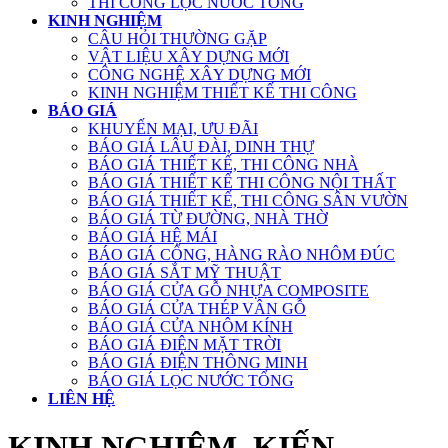
THI CÔNG LỌC NƯỚC TỔNG
KINH NGHIỆM
CÂU HỎI THƯỜNG GẶP
VẬT LIỆU XÂY DỰNG MỚI
CÔNG NGHỆ XÂY DỰNG MỚI
KINH NGHIỆM THIẾT KẾ THI CÔNG
BÁO GIÁ
KHUYẾN MẠI, ƯU ĐÃI
BÁO GIÁ LÂU ĐÀI, DINH THỰ
BÁO GIÁ THIẾT KẾ, THI CÔNG NHÀ
BÁO GIÁ THIẾT KẾ THI CÔNG NỘI THẤT
BÁO GIÁ THIẾT KẾ, THI CÔNG SÂN VƯỜN
BÁO GIÁ TỪ ĐƯỜNG, NHÀ THỜ
BÁO GIÁ HỆ MÁI
BÁO GIÁ CỔNG, HÀNG RÀO NHÔM ĐÚC
BÁO GIÁ SẮT MỸ THUẬT
BÁO GIÁ CỬA GỖ NHỰA COMPOSITE
BÁO GIÁ CỬA THÉP VÂN GỖ
BÁO GIÁ CỬA NHÔM KÍNH
BÁO GIÁ ĐIỆN MẶT TRỜI
BÁO GIÁ ĐIỆN THÔNG MINH
BÁO GIÁ LỌC NƯỚC TỔNG
LIÊN HỆ
KINH NGHIỆM, KIẾN