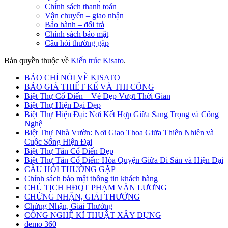
Chính sách thanh toán
Vận chuyển – giao nhận
Bảo hành – đổi trả
Chính sách bảo mật
Câu hỏi thường gặp
Bản quyền thuộc về
Kiến trúc Kisato
.
BÁO CHÍ NÓI VỀ KISATO
BÁO GIÁ THIẾT KẾ VÀ THI CÔNG
Biệt Thự Cổ Điển – Vẻ Đẹp Vượt Thời Gian
Biệt Thự Hiện Đại Đẹp
Biệt Thự Hiện Đại: Nơi Kết Hợp Giữa Sang Trọng và Công
Nghệ
Biệt Thự Nhà Vườn: Nơi Giao Thoa Giữa Thiên Nhiên và
Cuộc Sống Hiện Đại
Biệt Thự Tân Cổ Điển Đẹp
Biệt Thự Tân Cổ Điển: Hòa Quyện Giữa Di Sản và Hiện Đại
CÂU HỎI THƯỜNG GẶP
Chính sách bảo mật thông tin khách hàng
CHỦ TỊCH HĐQT PHẠM VĂN LƯƠNG
CHỨNG NHẬN, GIẢI THƯỞNG
Chứng Nhận, Giải Thưởng
CÔNG NGHỆ KĨ THUẬT XÂY DỰNG
demo 360