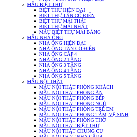
MẪU BIỆT THỰ
BIỆT THỰ HIỆN ĐẠI
BIỆT THỰ TÂN CỔ ĐIỂN
BIỆT THỰ MÁI THÁI
BIỆT THỰ MÁI NHẬT
MẪU BIỆT THỰ MÁI BẰNG
MẪU NHÀ ỐNG
NHÀ ỐNG HIỆN ĐẠI
NHÀ ỐNG TÂN CỔ ĐIỂN
NHÀ ỐNG CẤP 4
NHÀ ỐNG 2 TẦNG
NHÀ ỐNG 3 TẦNG
NHÀ ỐNG 4 TẦNG
NHÀ ỐNG 5 TẦNG
MẪU NỘI THẤT
MẪU NỘI THẤT PHÒNG KHÁCH
MẪU NỘI THẤT PHÒNG ĂN
MẪU NỘI THẤT PHÒNG BẾP
MẪU NỘI THẤT PHÒNG NGỦ
MẪU NỘI THẤT PHÒNG TRẺ EM
MẪU NỘI THẤT PHÒNG TẮM, VỆ SINH
MẪU NỘI THẤT PHÒNG THỜ
MẪU NỘI THẤT BIỆT THỰ
MẪU NỘI THẤT CHUNG CƯ
MẪU NỘI THẤT NHÀ CẤP 4