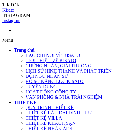
TIKTOK
Kisato
INSTAGRAM
Instagram
Menu
Trang chủ
BÁO CHÍ NÓI VỀ KISATO
GIỚI THIỆU VỀ KISATO
CHỨNG NHẬN, GIẢI THƯỞNG
LỊCH SỬ HÌNH THÀNH VÀ PHÁT TRIỂN
ĐỘI NGŨ NHÂN SỰ
HỒ SƠ NĂNG LỰC KISATO
TUYỂN DỤNG
HOẠT ĐỘNG CÔNG TY
VĂN PHÒNG & NHÀ TRẢI NGHIỆM
THIẾT KẾ
QUY TRÌNH THIẾT KẾ
THIẾT KẾ LÂU ĐÀI DINH THỰ
THIẾT KẾ VILLA
THIẾT KẾ KHÁCH SẠN
THIẾT KẾ NHÀ CẤP 4