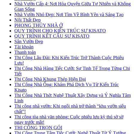
Nhà Vườn Cấp 4: Nơi Hòa Quyện Giữa Tự Nhiên và Không
Gian Sống
Nhà Vườn Nhỏ Đẹp: Nơi Tìm Về Bình Yên và Sáng Tạo
Nội Thất Đẹp
PHONG THỦY NHÀ Ở
QUY TRÌNH CHO KIẾN TRÚC SƯ KISATO
QUY TRÌNH KẾT CẤU SƯ KISATO
Sân Vườn Đẹp
Tài khoản
Thanh toán
Thi Công Lâu Đài: Khi Kiến Trúc Trở Thành Cuộc Phiêu
Lưu!
Thi Công Nhà Hàng Tiệc Cưới: Sự Tinh Tế Trong Từng Chi
Tiết
Thi Công Nhà Khung Thép Hiện Đại
Thi Công Nhà Ống: Khám Phá Dịch Vụ Từ Kiến Trúc
Kisato
Thi Công Nhà Thờ: Nghệ Thuật Xây Dựng và Ý Nghĩa Tâm
Linh
Thi công nhà vườn: Khi ngôi nhà trở thành “khu vườn siêu
chất”!
Thi công tòa nhà văn phòng: Cuộc phiêu lưu kỳ thú sờ sờ
ngay trước mắt!
THI CÔNG TRỌN GÓI
Thi Công Trung Tâm Tiệc Cưới: Nghệ Thuật Từ Ý Tưởng