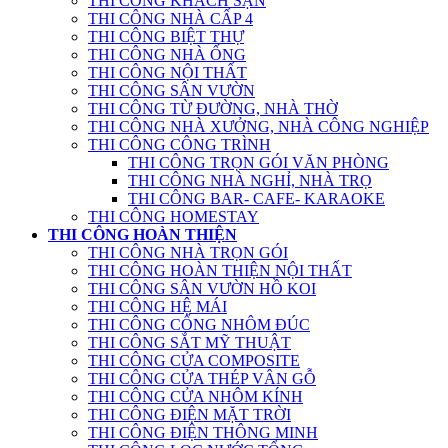
THI CÔNG KHÁCH SẠN
THI CÔNG NHÀ CẤP 4
THI CÔNG BIỆT THỰ
THI CÔNG NHÀ ỐNG
THI CÔNG NỘI THẤT
THI CÔNG SÂN VƯỜN
THI CÔNG TỪ ĐƯỜNG, NHÀ THỜ
THI CÔNG NHÀ XƯỞNG, NHÀ CÔNG NGHIỆP
THI CÔNG CÔNG TRÌNH
THI CÔNG TRỌN GÓI VĂN PHÒNG
THI CÔNG NHÀ NGHỈ, NHÀ TRỌ
THI CÔNG BAR- CAFE- KARAOKE
THI CÔNG HOMESTAY
THI CÔNG HOÀN THIỆN
THI CÔNG NHÀ TRỌN GÓI
THI CÔNG HOÀN THIỆN NỘI THẤT
THI CÔNG SÂN VƯỜN HỒ KOI
THI CÔNG HỆ MÁI
THI CÔNG CỔNG NHÔM ĐÚC
THI CÔNG SẮT MỸ THUẬT
THI CÔNG CỬA COMPOSITE
THI CÔNG CỬA THÉP VÂN GỖ
THI CÔNG CỬA NHÔM KÍNH
THI CÔNG ĐIỆN MẶT TRỜI
THI CÔNG ĐIỆN THÔNG MINH