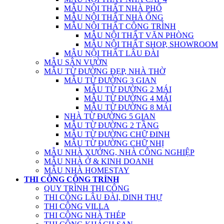
MẪU NỘI THẤT NHÀ PHỐ
MẪU NỘI THẤT NHÀ ỐNG
MẪU NỘI THẤT CÔNG TRÌNH
MẪU NỘI THẤT VĂN PHÒNG
MẪU NỘI THẤT SHOP, SHOWROOM
MẪU NỘI THẤT LÂU ĐÀI
MẪU SÂN VƯỜN
MẪU TỪ ĐƯỜNG ĐẸP, NHÀ THỜ
MẪU TỪ ĐƯỜNG 3 GIAN
MẪU TỪ ĐƯỜNG 2 MÁI
MẪU TỪ ĐƯỜNG 4 MÁI
MẪU TỪ ĐƯỜNG 8 MÁI
NHÀ TỪ ĐƯỜNG 5 GIAN
MẪU TỪ ĐƯỜNG 2 TẦNG
MẪU TỪ ĐƯỜNG CHỮ ĐINH
MẪU TỪ ĐƯỜNG CHỮ NHỊ
MẪU NHÀ XƯỞNG, NHÀ CÔNG NGHIỆP
MẪU NHÀ Ở & KINH DOANH
MẪU NHÀ HOMESTAY
THI CÔNG CÔNG TRÌNH
QUY TRÌNH THI CÔNG
THI CÔNG LÂU ĐÀI, DINH THỰ
THI CÔNG VILLA
THI CÔNG NHÀ THÉP