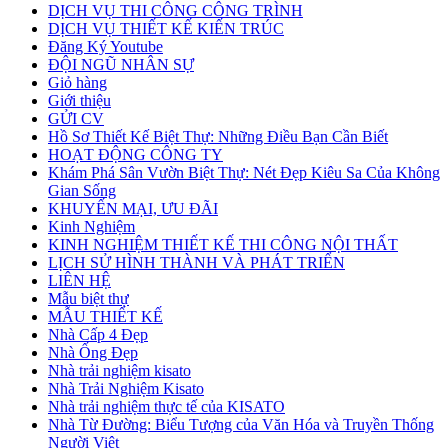
DỊCH VỤ THI CÔNG CÔNG TRÌNH
DỊCH VỤ THIẾT KẾ KIẾN TRÚC
Đăng Ký Youtube
ĐỘI NGŨ NHÂN SỰ
Giỏ hàng
Giới thiệu
GỬI CV
Hồ Sơ Thiết Kế Biệt Thự: Những Điều Bạn Cần Biết
HOẠT ĐỘNG CÔNG TY
Khám Phá Sân Vườn Biệt Thự: Nét Đẹp Kiêu Sa Của Không
Gian Sống
KHUYẾN MẠI, ƯU ĐÃI
Kinh Nghiệm
KINH NGHIỆM THIẾT KẾ THI CÔNG NỘI THẤT
LỊCH SỬ HÌNH THÀNH VÀ PHÁT TRIỂN
LIÊN HỆ
Mẫu biệt thự
MẪU THIẾT KẾ
Nhà Cấp 4 Đẹp
Nhà Ống Đẹp
Nhà trải nghiệm kisato
Nhà Trải Nghiệm Kisato
Nhà trải nghiệm thực tế của KISATO
Nhà Từ Đường: Biểu Tượng của Văn Hóa và Truyền Thống
Người Việt