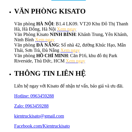
VĂN PHÒNG KISATO
Văn phòng
HÀ NỘI
: B1.4 LK09. VT20 Khu Đô Thị Thanh
Hà, Hà Đông, Hà Nội
Xem ngay
Văn Phòng Kisato
NINH BÌNH
: Khánh Trung, Yên Khánh,
Ninh Bình
Xem ngay
Văn phòng
ĐÀ NẴNG
: Số nhà 42, đường Khúc Hạo, Mân
Thái, Sơn Trà, Đà Nẵng
Xem ngay
Văn phòng
HỒ CHÍ MINH
: Căn P16, khu đô thị Park
Riverside, Thủ Đức, HCM
Xem ngay
THÔNG TIN LIÊN HỆ
Liên hệ ngay với Kisato để nhận tư vấn, báo giá và ưu đãi.
Hotline:
0963459288
Zalo: 0963459288
kientruckisato@gmail.com
Facebook.com/Kientruckisato