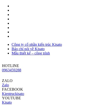
Công ty cổ phần kiến trúc Kisato
Báo chí nói về Kisato
Mẫu thiết kế – công trình
HOTLINE
0963459288
ZALO
Zalo
FACEBOOK
Kientruckisato
YOUTUBE
Kisato