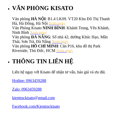
VĂN PHÒNG KISATO
Văn phòng
HÀ NỘI
: B1.4 LK09. VT20 Khu Đô Thị Thanh
Hà, Hà Đông, Hà Nội
Xem ngay
Văn Phòng Kisato
NINH BÌNH
: Khánh Trung, Yên Khánh,
Ninh Bình
Xem ngay
Văn phòng
ĐÀ NẴNG
: Số nhà 42, đường Khúc Hạo, Mân
Thái, Sơn Trà, Đà Nẵng
Xem ngay
Văn phòng
HỒ CHÍ MINH
: Căn P16, khu đô thị Park
Riverside, Thủ Đức, HCM
Xem ngay
THÔNG TIN LIÊN HỆ
Liên hệ ngay với Kisato để nhận tư vấn, báo giá và ưu đãi.
Hotline:
0963459288
Zalo: 0963459288
kientruckisato@gmail.com
Facebook.com/Kientruckisato