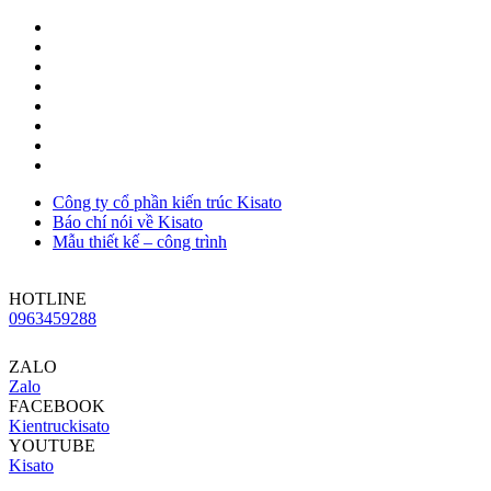
Công ty cổ phần kiến trúc Kisato
Báo chí nói về Kisato
Mẫu thiết kế – công trình
HOTLINE
0963459288
ZALO
Zalo
FACEBOOK
Kientruckisato
YOUTUBE
Kisato