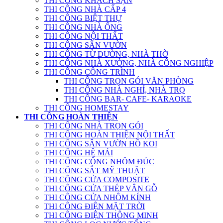
THI CÔNG KHÁCH SẠN
THI CÔNG NHÀ CẤP 4
THI CÔNG BIỆT THỰ
THI CÔNG NHÀ ỐNG
THI CÔNG NỘI THẤT
THI CÔNG SÂN VƯỜN
THI CÔNG TỪ ĐƯỜNG, NHÀ THỜ
THI CÔNG NHÀ XƯỞNG, NHÀ CÔNG NGHIỆP
THI CÔNG CÔNG TRÌNH
THI CÔNG TRỌN GÓI VĂN PHÒNG
THI CÔNG NHÀ NGHỈ, NHÀ TRỌ
THI CÔNG BAR- CAFE- KARAOKE
THI CÔNG HOMESTAY
THI CÔNG HOÀN THIỆN
THI CÔNG NHÀ TRỌN GÓI
THI CÔNG HOÀN THIỆN NỘI THẤT
THI CÔNG SÂN VƯỜN HỒ KOI
THI CÔNG HỆ MÁI
THI CÔNG CỔNG NHÔM ĐÚC
THI CÔNG SẮT MỸ THUẬT
THI CÔNG CỬA COMPOSITE
THI CÔNG CỬA THÉP VÂN GỖ
THI CÔNG CỬA NHÔM KÍNH
THI CÔNG ĐIỆN MẶT TRỜI
THI CÔNG ĐIỆN THÔNG MINH