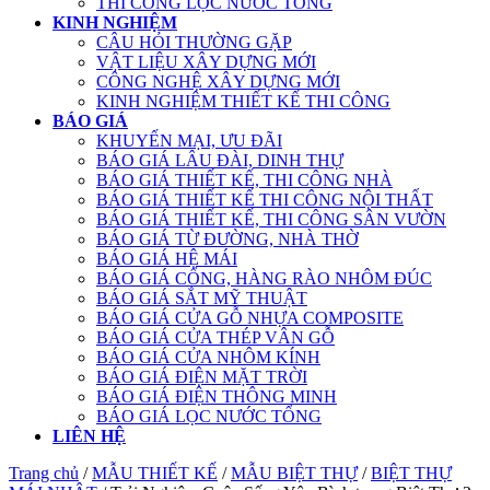
THI CÔNG LỌC NƯỚC TỔNG
KINH NGHIỆM
CÂU HỎI THƯỜNG GẶP
VẬT LIỆU XÂY DỰNG MỚI
CÔNG NGHỆ XÂY DỰNG MỚI
KINH NGHIỆM THIẾT KẾ THI CÔNG
BÁO GIÁ
KHUYẾN MẠI, ƯU ĐÃI
BÁO GIÁ LÂU ĐÀI, DINH THỰ
BÁO GIÁ THIẾT KẾ, THI CÔNG NHÀ
BÁO GIÁ THIẾT KẾ THI CÔNG NỘI THẤT
BÁO GIÁ THIẾT KẾ, THI CÔNG SÂN VƯỜN
BÁO GIÁ TỪ ĐƯỜNG, NHÀ THỜ
BÁO GIÁ HỆ MÁI
BÁO GIÁ CỔNG, HÀNG RÀO NHÔM ĐÚC
BÁO GIÁ SẮT MỸ THUẬT
BÁO GIÁ CỬA GỖ NHỰA COMPOSITE
BÁO GIÁ CỬA THÉP VÂN GỖ
BÁO GIÁ CỬA NHÔM KÍNH
BÁO GIÁ ĐIỆN MẶT TRỜI
BÁO GIÁ ĐIỆN THÔNG MINH
BÁO GIÁ LỌC NƯỚC TỔNG
LIÊN HỆ
Trang chủ
/
MẪU THIẾT KẾ
/
MẪU BIỆT THỰ
/
BIỆT THỰ