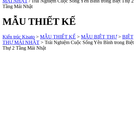
MÁI NHẬT
/ Trải Nghiệm Cuộc Sống Yên Bình trong Biệt Thự 2
Tầng Mái Nhật
MẪU THIẾT KẾ
Kiến trúc Kisato
>
MẪU THIẾT KẾ
>
MẪU BIỆT THỰ
>
BIỆT
THỰ MÁI NHẬT
>
Trải Nghiệm Cuộc Sống Yên Bình trong Biệt
Thự 2 Tầng Mái Nhật