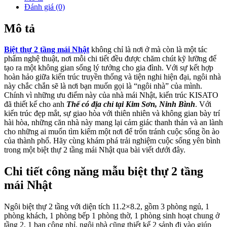
Đánh giá (0)
Mô tả
Biệt thự 2 tầng mái Nhật
không chỉ là nơi ở mà còn là một tác
phẩm nghệ thuật, nơi mỗi chi tiết đều được chăm chút kỹ lưỡng để
tạo ra một không gian sống lý tưởng cho gia đình. Với sự kết hợp
hoàn hảo giữa kiến trúc truyền thống và tiện nghi hiện đại, ngôi nhà
này chắc chắn sẽ là nơi bạn muốn gọi là “ngôi nhà” của mình.
Chính vì những ưu điểm này của nhà mái Nhật, kiến trúc KISATO
đã thiết kế cho anh
Thế có địa chỉ tại Kim Sơn, Ninh Bình
. Với
kiến trúc đẹp mắt, sự giao hòa với thiên nhiên và không gian bày trí
hài hòa, những căn nhà này mang lại cảm giác thanh thản và an lành
cho những ai muốn tìm kiếm một nơi để trốn tránh cuộc sống ồn ào
của thành phố. Hãy cùng khám phá trải nghiệm cuộc sống yên bình
trong một biệt thự 2 tầng mái Nhật qua bài viết dưới đây.
Chi tiết công năng mẫu biệt thự 2 tầng
mái Nhật
Ngôi biệt thự 2 tầng với diện tích 11.2×8.2, gồm 3 phòng ngủ, 1
phòng khách, 1 phòng bếp 1 phòng thờ, 1 phòng sinh hoạt chung ở
tầng 2, 1 ban công nhỉ, ngôi nhà cũng thiết kế 2 sảnh đi vào giúp