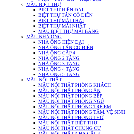
MẪU BIỆT THỰ
BIỆT THỰ HIỆN ĐẠI
BIỆT THỰ TÂN CỔ ĐIỂN
BIỆT THỰ MÁI THÁI
BIỆT THỰ MÁI NHẬT
MẪU BIỆT THỰ MÁI BẰNG
MẪU NHÀ ỐNG
NHÀ ỐNG HIỆN ĐẠI
NHÀ ỐNG TÂN CỔ ĐIỂN
NHÀ ỐNG CẤP 4
NHÀ ỐNG 2 TẦNG
NHÀ ỐNG 3 TẦNG
NHÀ ỐNG 4 TẦNG
NHÀ ỐNG 5 TẦNG
MẪU NỘI THẤT
MẪU NỘI THẤT PHÒNG KHÁCH
MẪU NỘI THẤT PHÒNG ĂN
MẪU NỘI THẤT PHÒNG BẾP
MẪU NỘI THẤT PHÒNG NGỦ
MẪU NỘI THẤT PHÒNG TRẺ EM
MẪU NỘI THẤT PHÒNG TẮM, VỆ SINH
MẪU NỘI THẤT PHÒNG THỜ
MẪU NỘI THẤT BIỆT THỰ
MẪU NỘI THẤT CHUNG CƯ
MẪU NỘI THẤT NHÀ CẤP 4