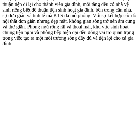
thuận tiện đi lại cho thành viên gia đình, mỗi tầng đều có nhà vệ
sinh riêng biệt để thuận tiện sinh hoạt gia đình, bên trong căn nhà,
sự đơn giản và tinh tế mà KTS đã mô phỏng. Với sự kết hợp các đồ
nội thất đơn giản nhưng đẹp mắt, không gian sống trở nên ấm cúng
và thư giãn. Phòng ngủ rộng rãi và thoải mái, khu vực sinh hoạt
chung tiện nghi và phòng bếp hiện đại đều đóng vai trò quan trọng
trong việc tạo ra một môi trường sống đầy đủ và tiện lợi cho cả gia
đình.