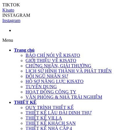
TIKTOK
Kisato
INSTAGRAM
Instagram
Menu
Trang chủ
BÁO CHÍ NÓI VỀ KISATO
GIỚI THIỆU VỀ KISATO
CHỨNG NHẬN, GIẢI THƯỞNG
LỊCH SỬ HÌNH THÀNH VÀ PHÁT TRIỂN
ĐỘI NGŨ NHÂN SỰ
HỒ SƠ NĂNG LỰC KISATO
TUYỂN DỤNG
HOẠT ĐỘNG CÔNG TY
VĂN PHÒNG & NHÀ TRẢI NGHIỆM
THIẾT KẾ
QUY TRÌNH THIẾT KẾ
THIẾT KẾ LÂU ĐÀI DINH THỰ
THIẾT KẾ VILLA
THIẾT KẾ KHÁCH SẠN
THIẾT KẾ NHÀ CẤP 4