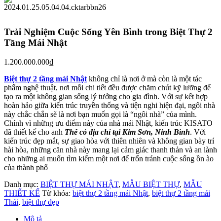
Trải Nghiệm Cuộc Sống Yên Bình trong Biệt Thự 2
Tầng Mái Nhật
1.200.000.000
₫
Biệt thự 2 tầng mái Nhật
không chỉ là nơi ở mà còn là một tác
phẩm nghệ thuật, nơi mỗi chi tiết đều được chăm chút kỹ lưỡng để
tạo ra một không gian sống lý tưởng cho gia đình. Với sự kết hợp
hoàn hảo giữa kiến trúc truyền thống và tiện nghi hiện đại, ngôi nhà
này chắc chắn sẽ là nơi bạn muốn gọi là “ngôi nhà” của mình.
Chính vì những ưu điểm này của nhà mái Nhật, kiến trúc KISATO
đã thiết kế cho anh
Thế có địa chỉ tại Kim Sơn, Ninh Bình
. Với
kiến trúc đẹp mắt, sự giao hòa với thiên nhiên và không gian bày trí
hài hòa, những căn nhà này mang lại cảm giác thanh thản và an lành
cho những ai muốn tìm kiếm một nơi để trốn tránh cuộc sống ồn ào
của thành phố
Danh mục:
BIỆT THỰ MÁI NHẬT
,
MẪU BIỆT THỰ
,
MẪU
THIẾT KẾ
Từ khóa:
biệt thự 2 tầng mái Nhật
,
biệt thự 2 tầng mái
Thái
,
biệt thự đẹp
Mô tả