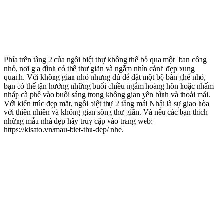
Phía trên tầng 2 của ngôi biệt thự không thể bỏ qua một ban công
nhỏ, nơi gia đình có thể thư giãn và ngắm nhìn cảnh đẹp xung
quanh. Với không gian nhỏ nhưng đủ để đặt một bộ bàn ghế nhỏ,
bạn có thể tận hưởng những buổi chiều ngắm hoàng hôn hoặc nhấm
nháp cà phê vào buổi sáng trong không gian yên bình và thoải mái.
Với kiến trúc đẹp mắt, ngôi biệt thự 2 tầng mái Nhật là sự giao hòa
với thiên nhiên và không gian sống thư giãn. Và nếu các bạn thích
những mẫu nhà đẹp hãy truy cập vào trang web:
https://kisato.vn/mau-biet-thu-dep/ nhé.