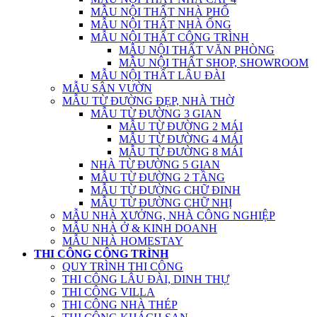
MẪU NỘI THẤT NHÀ PHỐ
MẪU NỘI THẤT NHÀ ỐNG
MẪU NỘI THẤT CÔNG TRÌNH
MẪU NỘI THẤT VĂN PHÒNG
MẪU NỘI THẤT SHOP, SHOWROOM
MẪU NỘI THẤT LÂU ĐÀI
MẪU SÂN VƯỜN
MẪU TỪ ĐƯỜNG ĐẸP, NHÀ THỜ
MẪU TỪ ĐƯỜNG 3 GIAN
MẪU TỪ ĐƯỜNG 2 MÁI
MẪU TỪ ĐƯỜNG 4 MÁI
MẪU TỪ ĐƯỜNG 8 MÁI
NHÀ TỪ ĐƯỜNG 5 GIAN
MẪU TỪ ĐƯỜNG 2 TẦNG
MẪU TỪ ĐƯỜNG CHỮ ĐINH
MẪU TỪ ĐƯỜNG CHỮ NHỊ
MẪU NHÀ XƯỞNG, NHÀ CÔNG NGHIỆP
MẪU NHÀ Ở & KINH DOANH
MẪU NHÀ HOMESTAY
THI CÔNG CÔNG TRÌNH
QUY TRÌNH THI CÔNG
THI CÔNG LÂU ĐÀI, DINH THỰ
THI CÔNG VILLA
THI CÔNG NHÀ THÉP