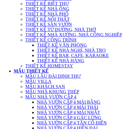
THIẾT KẾ BIỆT THỰ
THIẾT KẾ NHÀ ỐNG
THIẾT KẾ NHÀ PHỐ
THIẾT KẾ NỘI THẤT
THIẾT KẾ SÂN VƯỜN
THIẾT KẾ TỪ ĐƯỜNG, NHÀ THỜ
THIẾT KẾ NHÀ XƯỞNG, NHÀ CÔNG NGHIỆP
THIẾT KẾ CÔNG TRÌNH
THIẾT KẾ VĂN PHÒNG
THIẾT KẾ NHÀ NGHỈ, NHÀ TRỌ
THIẾT KẾ BAR, CAFE, KARAOKE
THIẾT KẾ NHÀ HÀNG
THIẾT KẾ HOMESTAY
MẪU THIẾT KẾ
MẪU LÂU ĐÀI DINH THỰ
MẪU VILLA
MẪU KHÁCH SẠN
MẪU NHÀ KHUNG THÉP
MẪU NHÀ VƯỜN CẤP 4
NHÀ VƯỜN CẤP 4 MÁI BẰNG
NHÀ VƯỜN CẤP 4 MÁI THÁI
NHÀ VƯỜN CẤP 4 MÁI NHẬT
NHÀ VƯỜN CẤP 4 GÁC LỬNG
NHÀ VƯỜN CẤP 4 TÂN CỔ ĐIỂN
NHÀ VƯỜN CẤP 4 HIỆN ĐẠI