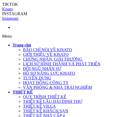
TIKTOK
Kisato
INSTAGRAM
Instagram
Menu
Trang chủ
BÁO CHÍ NÓI VỀ KISATO
GIỚI THIỆU VỀ KISATO
CHỨNG NHẬN, GIẢI THƯỞNG
LỊCH SỬ HÌNH THÀNH VÀ PHÁT TRIỂN
ĐỘI NGŨ NHÂN SỰ
HỒ SƠ NĂNG LỰC KISATO
TUYỂN DỤNG
HOẠT ĐỘNG CÔNG TY
VĂN PHÒNG & NHÀ TRẢI NGHIỆM
THIẾT KẾ
QUY TRÌNH THIẾT KẾ
THIẾT KẾ LÂU ĐÀI DINH THỰ
THIẾT KẾ VILLA
THIẾT KẾ KHÁCH SẠN
THIẾT KẾ NHÀ CẤP 4