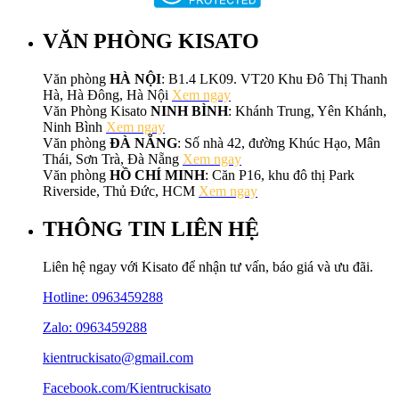
VĂN PHÒNG KISATO
Văn phòng
HÀ NỘI
: B1.4 LK09. VT20 Khu Đô Thị Thanh
Hà, Hà Đông, Hà Nội
Xem ngay
Văn Phòng Kisato
NINH BÌNH
: Khánh Trung, Yên Khánh,
Ninh Bình
Xem ngay
Văn phòng
ĐÀ NẴNG
: Số nhà 42, đường Khúc Hạo, Mân
Thái, Sơn Trà, Đà Nẵng
Xem ngay
Văn phòng
HỒ CHÍ MINH
: Căn P16, khu đô thị Park
Riverside, Thủ Đức, HCM
Xem ngay
THÔNG TIN LIÊN HỆ
Liên hệ ngay với Kisato để nhận tư vấn, báo giá và ưu đãi.
Hotline:
0963459288
Zalo: 0963459288
kientruckisato@gmail.com
Facebook.com/Kientruckisato