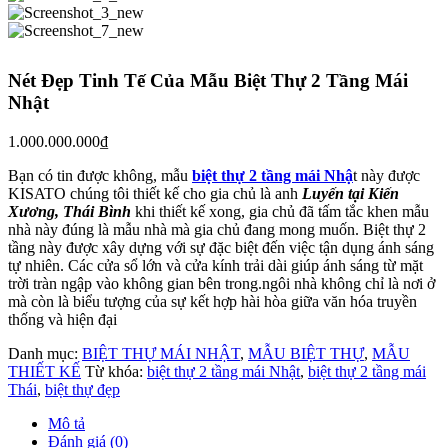
Nét Đẹp Tinh Tế Của Mẫu Biệt Thự 2 Tầng Mái
Nhật
1.000.000.000
₫
Bạn có tin được không, mẫu
biệt thự 2 tầng mái Nhậ
t này được
KISATO chúng tôi thiết kế cho gia chủ là anh
Luyến tại Kiến
Xương, Thái Bình
khi thiết kế xong, gia chủ đã tấm tắc khen mẫu
nhà này đúng là mẫu nhà mà gia chủ đang mong muốn. Biệt thự 2
tầng này được xây dựng với sự đặc biệt đến việc tận dụng ánh sáng
tự nhiên. Các cửa sổ lớn và cửa kính trải dài giúp ánh sáng từ mặt
trời tràn ngập vào không gian bên trong.ngôi nhà không chỉ là nơi ở
mà còn là biểu tượng của sự kết hợp hài hòa giữa văn hóa truyền
thống và hiện đại
Danh mục:
BIỆT THỰ MÁI NHẬT
,
MẪU BIỆT THỰ
,
MẪU
THIẾT KẾ
Từ khóa:
biệt thự 2 tầng mái Nhật
,
biệt thự 2 tầng mái
Thái
,
biệt thự đẹp
Mô tả
Đánh giá (0)