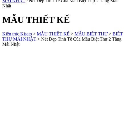
MÁI NHẬT
/ Nét Đẹp Tinh Tế Của Mẫu Biệt Thự 2 Tầng Mái
Nhật
MẪU THIẾT KẾ
Kiến trúc Kisato
>
MẪU THIẾT KẾ
>
MẪU BIỆT THỰ
>
BIỆT
THỰ MÁI NHẬT
>
Nét Đẹp Tinh Tế Của Mẫu Biệt Thự 2 Tầng
Mái Nhật