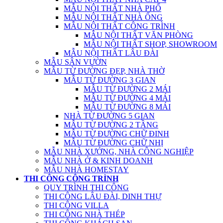
MẪU NỘI THẤT NHÀ PHỐ
MẪU NỘI THẤT NHÀ ỐNG
MẪU NỘI THẤT CÔNG TRÌNH
MẪU NỘI THẤT VĂN PHÒNG
MẪU NỘI THẤT SHOP, SHOWROOM
MẪU NỘI THẤT LÂU ĐÀI
MẪU SÂN VƯỜN
MẪU TỪ ĐƯỜNG ĐẸP, NHÀ THỜ
MẪU TỪ ĐƯỜNG 3 GIAN
MẪU TỪ ĐƯỜNG 2 MÁI
MẪU TỪ ĐƯỜNG 4 MÁI
MẪU TỪ ĐƯỜNG 8 MÁI
NHÀ TỪ ĐƯỜNG 5 GIAN
MẪU TỪ ĐƯỜNG 2 TẦNG
MẪU TỪ ĐƯỜNG CHỮ ĐINH
MẪU TỪ ĐƯỜNG CHỮ NHỊ
MẪU NHÀ XƯỞNG, NHÀ CÔNG NGHIỆP
MẪU NHÀ Ở & KINH DOANH
MẪU NHÀ HOMESTAY
THI CÔNG CÔNG TRÌNH
QUY TRÌNH THI CÔNG
THI CÔNG LÂU ĐÀI, DINH THỰ
THI CÔNG VILLA
THI CÔNG NHÀ THÉP