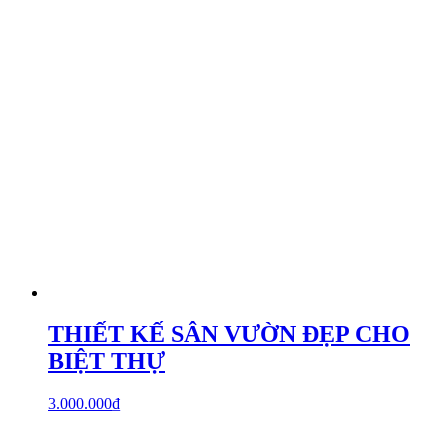
THIẾT KẾ SÂN VƯỜN ĐẸP CHO
BIỆT THỰ
3.000.000
₫