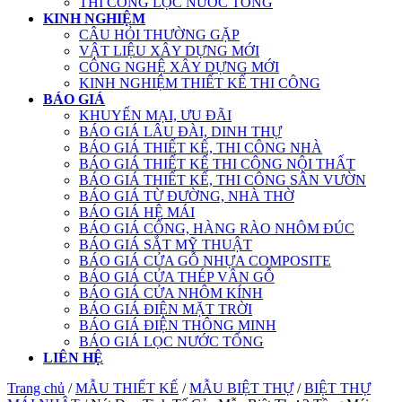
THI CÔNG LỌC NƯỚC TỔNG
KINH NGHIỆM
CÂU HỎI THƯỜNG GẶP
VẬT LIỆU XÂY DỰNG MỚI
CÔNG NGHỆ XÂY DỰNG MỚI
KINH NGHIỆM THIẾT KẾ THI CÔNG
BÁO GIÁ
KHUYẾN MẠI, ƯU ĐÃI
BÁO GIÁ LÂU ĐÀI, DINH THỰ
BÁO GIÁ THIẾT KẾ, THI CÔNG NHÀ
BÁO GIÁ THIẾT KẾ THI CÔNG NỘI THẤT
BÁO GIÁ THIẾT KẾ, THI CÔNG SÂN VƯỜN
BÁO GIÁ TỪ ĐƯỜNG, NHÀ THỜ
BÁO GIÁ HỆ MÁI
BÁO GIÁ CỔNG, HÀNG RÀO NHÔM ĐÚC
BÁO GIÁ SẮT MỸ THUẬT
BÁO GIÁ CỬA GỖ NHỰA COMPOSITE
BÁO GIÁ CỬA THÉP VÂN GỖ
BÁO GIÁ CỬA NHÔM KÍNH
BÁO GIÁ ĐIỆN MẶT TRỜI
BÁO GIÁ ĐIỆN THÔNG MINH
BÁO GIÁ LỌC NƯỚC TỔNG
LIÊN HỆ
Trang chủ
/
MẪU THIẾT KẾ
/
MẪU BIỆT THỰ
/
BIỆT THỰ