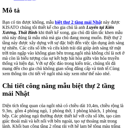
Mô tả
Bạn có tin được không, mẫu
biệt thự 2 tầng mái Nhậ
t này được
KISATO chúng tôi thiết kế cho gia chủ là anh
Luyến tại Kiến
Xương, Thái Bình
khi thiết kế xong, gia chủ đã tấm tắc khen mẫu
nhà này đúng là mẫu nhà mà gia chủ đang mong muốn. Biệt thự 2
tầng này được xây dựng với sự đặc biệt đến việc tận dụng ánh sáng
tự nhiên. Các cửa sổ lớn và cửa kính trải dài giúp ánh sáng từ mặt
trời tràn ngập vào không gian bên trong.ngôi nhà không chỉ là nơi ở
mà còn là biểu tượng của sự kết hợp hài hòa giữa văn hóa truyền
thống và hiện đại. Với sự độc đáo trong kiến trúc, chúng tôi đã
mang đến cho gia chủ không gian sống đẳng cấp và tinh tế.Cùng
xem thông tin chi tiết về ngôi nhà này xem như thế nào nhé.
Chi tiết công năng mẫu biệt thự 2 tầng
mái Nhật
Diện tích tổng quan của ngôi nhà có chiều dài 10,4m, chiều rộng là
9.3m, gồm 4 phòng ngủ, 1 phòng thờ, 1 phòng khách, 1 phòng
bếp. Các phòng ngủ thường được thiết kế với cửa sổ lớn, tạo cảm
giác thoải mái và kết nối với bên ngoài, tạo sự thoáng mát trong
lành. Khối ban công tầng 2 rộng rãi với hệ lam bê tông màu trắng