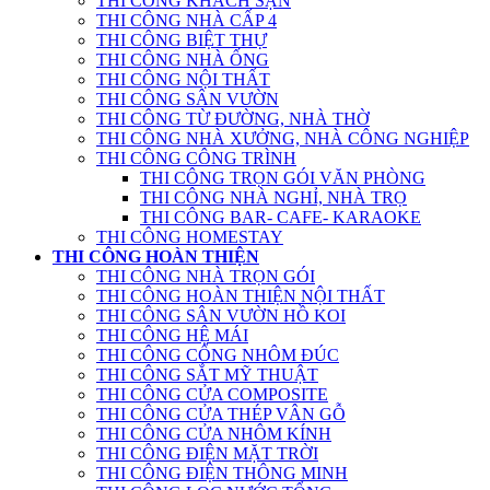
THI CÔNG KHÁCH SẠN
THI CÔNG NHÀ CẤP 4
THI CÔNG BIỆT THỰ
THI CÔNG NHÀ ỐNG
THI CÔNG NỘI THẤT
THI CÔNG SÂN VƯỜN
THI CÔNG TỪ ĐƯỜNG, NHÀ THỜ
THI CÔNG NHÀ XƯỞNG, NHÀ CÔNG NGHIỆP
THI CÔNG CÔNG TRÌNH
THI CÔNG TRỌN GÓI VĂN PHÒNG
THI CÔNG NHÀ NGHỈ, NHÀ TRỌ
THI CÔNG BAR- CAFE- KARAOKE
THI CÔNG HOMESTAY
THI CÔNG HOÀN THIỆN
THI CÔNG NHÀ TRỌN GÓI
THI CÔNG HOÀN THIỆN NỘI THẤT
THI CÔNG SÂN VƯỜN HỒ KOI
THI CÔNG HỆ MÁI
THI CÔNG CỔNG NHÔM ĐÚC
THI CÔNG SẮT MỸ THUẬT
THI CÔNG CỬA COMPOSITE
THI CÔNG CỬA THÉP VÂN GỖ
THI CÔNG CỬA NHÔM KÍNH
THI CÔNG ĐIỆN MẶT TRỜI
THI CÔNG ĐIỆN THÔNG MINH