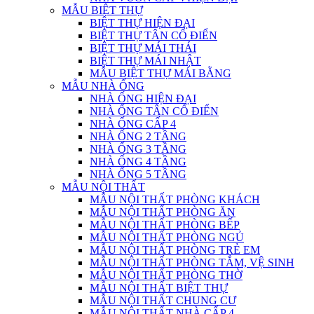
MẪU BIỆT THỰ
BIỆT THỰ HIỆN ĐẠI
BIỆT THỰ TÂN CỔ ĐIỂN
BIỆT THỰ MÁI THÁI
BIỆT THỰ MÁI NHẬT
MẪU BIỆT THỰ MÁI BẰNG
MẪU NHÀ ỐNG
NHÀ ỐNG HIỆN ĐẠI
NHÀ ỐNG TÂN CỔ ĐIỂN
NHÀ ỐNG CẤP 4
NHÀ ỐNG 2 TẦNG
NHÀ ỐNG 3 TẦNG
NHÀ ỐNG 4 TẦNG
NHÀ ỐNG 5 TẦNG
MẪU NỘI THẤT
MẪU NỘI THẤT PHÒNG KHÁCH
MẪU NỘI THẤT PHÒNG ĂN
MẪU NỘI THẤT PHÒNG BẾP
MẪU NỘI THẤT PHÒNG NGỦ
MẪU NỘI THẤT PHÒNG TRẺ EM
MẪU NỘI THẤT PHÒNG TẮM, VỆ SINH
MẪU NỘI THẤT PHÒNG THỜ
MẪU NỘI THẤT BIỆT THỰ
MẪU NỘI THẤT CHUNG CƯ
MẪU NỘI THẤT NHÀ CẤP 4