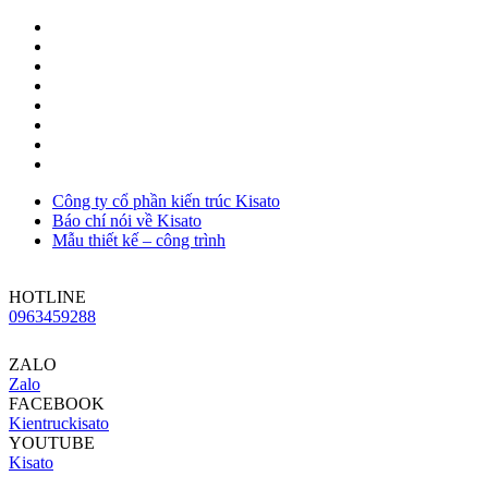
Công ty cổ phần kiến trúc Kisato
Báo chí nói về Kisato
Mẫu thiết kế – công trình
HOTLINE
0963459288
ZALO
Zalo
FACEBOOK
Kientruckisato
YOUTUBE
Kisato