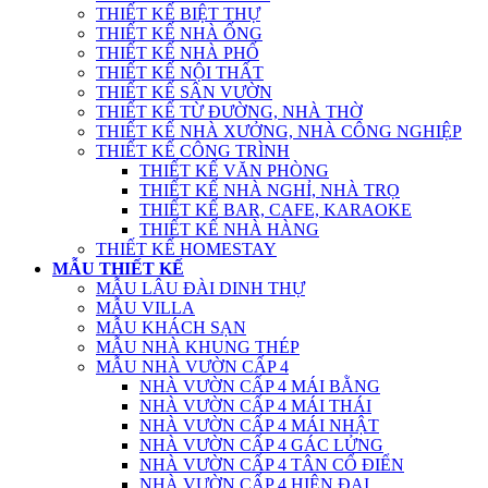
THIẾT KẾ BIỆT THỰ
THIẾT KẾ NHÀ ỐNG
THIẾT KẾ NHÀ PHỐ
THIẾT KẾ NỘI THẤT
THIẾT KẾ SÂN VƯỜN
THIẾT KẾ TỪ ĐƯỜNG, NHÀ THỜ
THIẾT KẾ NHÀ XƯỞNG, NHÀ CÔNG NGHIỆP
THIẾT KẾ CÔNG TRÌNH
THIẾT KẾ VĂN PHÒNG
THIẾT KẾ NHÀ NGHỈ, NHÀ TRỌ
THIẾT KẾ BAR, CAFE, KARAOKE
THIẾT KẾ NHÀ HÀNG
THIẾT KẾ HOMESTAY
MẪU THIẾT KẾ
MẪU LÂU ĐÀI DINH THỰ
MẪU VILLA
MẪU KHÁCH SẠN
MẪU NHÀ KHUNG THÉP
MẪU NHÀ VƯỜN CẤP 4
NHÀ VƯỜN CẤP 4 MÁI BẰNG
NHÀ VƯỜN CẤP 4 MÁI THÁI
NHÀ VƯỜN CẤP 4 MÁI NHẬT
NHÀ VƯỜN CẤP 4 GÁC LỬNG
NHÀ VƯỜN CẤP 4 TÂN CỔ ĐIỂN
NHÀ VƯỜN CẤP 4 HIỆN ĐẠI