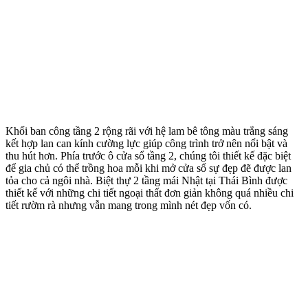
Khối ban công tầng 2 rộng rãi với hệ lam bê tông màu trắng sáng
kết hợp lan can kính cường lực giúp công trình trở nên nổi bật và
thu hút hơn. Phía trước ô cửa sổ tầng 2, chúng tôi thiết kế đặc biệt
để gia chủ có thể trồng hoa mỗi khi mở cửa sổ sự đẹp đẽ được lan
tỏa cho cả ngôi nhà. Biệt thự 2 tầng mái Nhật tại Thái Bình được
thiết kế với những chi tiết ngoại thất đơn giản không quá nhiều chi
tiết rườm rà nhưng vẫn mang trong mình nét đẹp vốn có.