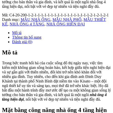
tưởng cho bản thân và gia đình, và kết quả là một ngôi nhà ống 4
tầng hiện đại, nổi bật với vẻ đẹp tự nhiên và tiện nghi đầy đủ.
Mã:
C4-20-200-1-2-1-1-1-1-1-1-1-1-1-1-1-1-1-1-1-1-1-2-1-2-1-2-1
Danh mục:
MẪU NHÀ ỐNG
,
MẪU NHÀ PHỐ
,
MẪU THIẾT
KẾ
,
NHÀ ỐNG 4 TẦNG
,
NHÀ ỐNG HIỆN ĐẠI
Mô tả
Thông tin bổ sung
Đánh giá (0)
Mô tả
Trong bức tranh hối hả của cuộc sống đô thị ngày nay, việc tìm
kiếm một không gian sống hoàn hảo, kết hợp giữa tiện nghi hiện đại
và sự gần gũi với thiên nhiên, đôi khi trở nên khó khăn đối với
nhiều gia đình. Tuy nhiên, cho đến khi gia đình anh Đinh Duy
Khánh tại thành phố Ninh Bình đặt niềm tin vào Kisato – một đội
ngũ thiết kế uy tín và sáng tạo, mọi thứ đã trở nên khác biệt. Họ đã
bắt đầu một hành trình đầy mơ ước để tạo ra một không gian sống lý
tưởng cho bản thân và gia đình, và kết quả là một ngôi
nhà ống 4
tầng hiện đại
, nổi bật với vẻ đẹp tự nhiên và tiện nghi đầy đủ.
Mặt bằng công năng nhà ống 4 tầng hiện