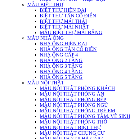
MẪU BIỆT THỰ
BIỆT THỰ HIỆN ĐẠI
BIỆT THỰ TÂN CỔ ĐIỂN
BIỆT THỰ MÁI THÁI
BIỆT THỰ MÁI NHẬT
MẪU BIỆT THỰ MÁI BẰNG
MẪU NHÀ ỐNG
NHÀ ỐNG HIỆN ĐẠI
NHÀ ỐNG TÂN CỔ ĐIỂN
NHÀ ỐNG CẤP 4
NHÀ ỐNG 2 TẦNG
NHÀ ỐNG 3 TẦNG
NHÀ ỐNG 4 TẦNG
NHÀ ỐNG 5 TẦNG
MẪU NỘI THẤT
MẪU NỘI THẤT PHÒNG KHÁCH
MẪU NỘI THẤT PHÒNG ĂN
MẪU NỘI THẤT PHÒNG BẾP
MẪU NỘI THẤT PHÒNG NGỦ
MẪU NỘI THẤT PHÒNG TRẺ EM
MẪU NỘI THẤT PHÒNG TẮM, VỆ SINH
MẪU NỘI THẤT PHÒNG THỜ
MẪU NỘI THẤT BIỆT THỰ
MẪU NỘI THẤT CHUNG CƯ
MẪU NỘI THẤT NHÀ CẤP 4