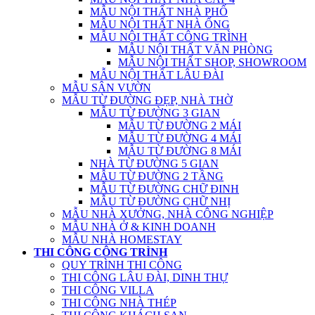
MẪU NỘI THẤT NHÀ PHỐ
MẪU NỘI THẤT NHÀ ỐNG
MẪU NỘI THẤT CÔNG TRÌNH
MẪU NỘI THẤT VĂN PHÒNG
MẪU NỘI THẤT SHOP, SHOWROOM
MẪU NỘI THẤT LÂU ĐÀI
MẪU SÂN VƯỜN
MẪU TỪ ĐƯỜNG ĐẸP, NHÀ THỜ
MẪU TỪ ĐƯỜNG 3 GIAN
MẪU TỪ ĐƯỜNG 2 MÁI
MẪU TỪ ĐƯỜNG 4 MÁI
MẪU TỪ ĐƯỜNG 8 MÁI
NHÀ TỪ ĐƯỜNG 5 GIAN
MẪU TỪ ĐƯỜNG 2 TẦNG
MẪU TỪ ĐƯỜNG CHỮ ĐINH
MẪU TỪ ĐƯỜNG CHỮ NHỊ
MẪU NHÀ XƯỞNG, NHÀ CÔNG NGHIỆP
MẪU NHÀ Ở & KINH DOANH
MẪU NHÀ HOMESTAY
THI CÔNG CÔNG TRÌNH
QUY TRÌNH THI CÔNG
THI CÔNG LÂU ĐÀI, DINH THỰ
THI CÔNG VILLA
THI CÔNG NHÀ THÉP