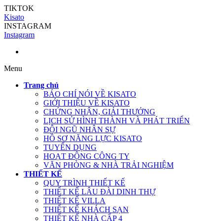
TIKTOK
Kisato
INSTAGRAM
Instagram
Menu
Trang chủ
BÁO CHÍ NÓI VỀ KISATO
GIỚI THIỆU VỀ KISATO
CHỨNG NHẬN, GIẢI THƯỞNG
LỊCH SỬ HÌNH THÀNH VÀ PHÁT TRIỂN
ĐỘI NGŨ NHÂN SỰ
HỒ SƠ NĂNG LỰC KISATO
TUYỂN DỤNG
HOẠT ĐỘNG CÔNG TY
VĂN PHÒNG & NHÀ TRẢI NGHIỆM
THIẾT KẾ
QUY TRÌNH THIẾT KẾ
THIẾT KẾ LÂU ĐÀI DINH THỰ
THIẾT KẾ VILLA
THIẾT KẾ KHÁCH SẠN
THIẾT KẾ NHÀ CẤP 4