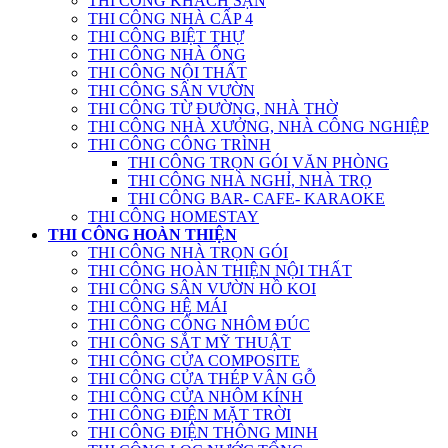
THI CÔNG KHÁCH SẠN
THI CÔNG NHÀ CẤP 4
THI CÔNG BIỆT THỰ
THI CÔNG NHÀ ỐNG
THI CÔNG NỘI THẤT
THI CÔNG SÂN VƯỜN
THI CÔNG TỪ ĐƯỜNG, NHÀ THỜ
THI CÔNG NHÀ XƯỞNG, NHÀ CÔNG NGHIỆP
THI CÔNG CÔNG TRÌNH
THI CÔNG TRỌN GÓI VĂN PHÒNG
THI CÔNG NHÀ NGHỈ, NHÀ TRỌ
THI CÔNG BAR- CAFE- KARAOKE
THI CÔNG HOMESTAY
THI CÔNG HOÀN THIỆN
THI CÔNG NHÀ TRỌN GÓI
THI CÔNG HOÀN THIỆN NỘI THẤT
THI CÔNG SÂN VƯỜN HỒ KOI
THI CÔNG HỆ MÁI
THI CÔNG CỔNG NHÔM ĐÚC
THI CÔNG SẮT MỸ THUẬT
THI CÔNG CỬA COMPOSITE
THI CÔNG CỬA THÉP VÂN GỖ
THI CÔNG CỬA NHÔM KÍNH
THI CÔNG ĐIỆN MẶT TRỜI
THI CÔNG ĐIỆN THÔNG MINH