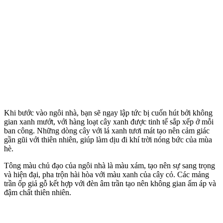
Khi bước vào ngôi nhà, bạn sẽ ngay lập tức bị cuốn hút bởi không
gian xanh mướt, với hàng loạt cây xanh được tinh tế sắp xếp ở mỗi
ban công. Những dòng cây với lá xanh tươi mát tạo nên cảm giác
gần gũi với thiên nhiên, giúp làm dịu đi khí trời nóng bức của mùa
hè.
Tông màu chủ đạo của ngôi nhà là màu xám, tạo nên sự sang trọng
và hiện đại, pha trộn hài hòa với màu xanh của cây cỏ. Các mảng
trần ốp giả gỗ kết hợp với đèn âm trần tạo nên không gian ấm áp và
đậm chất thiên nhiên.