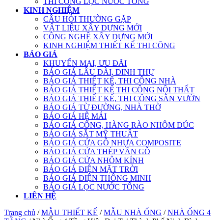
THI CÔNG LỌC NƯỚC TỔNG
KINH NGHIỆM
CÂU HỎI THƯỜNG GẶP
VẬT LIỆU XÂY DỰNG MỚI
CÔNG NGHỆ XÂY DỰNG MỚI
KINH NGHIỆM THIẾT KẾ THI CÔNG
BÁO GIÁ
KHUYẾN MẠI, ƯU ĐÃI
BÁO GIÁ LÂU ĐÀI, DINH THỰ
BÁO GIÁ THIẾT KẾ, THI CÔNG NHÀ
BÁO GIÁ THIẾT KẾ THI CÔNG NỘI THẤT
BÁO GIÁ THIẾT KẾ, THI CÔNG SÂN VƯỜN
BÁO GIÁ TỪ ĐƯỜNG, NHÀ THỜ
BÁO GIÁ HỆ MÁI
BÁO GIÁ CỔNG, HÀNG RÀO NHÔM ĐÚC
BÁO GIÁ SẮT MỸ THUẬT
BÁO GIÁ CỬA GỖ NHỰA COMPOSITE
BÁO GIÁ CỬA THÉP VÂN GỖ
BÁO GIÁ CỬA NHÔM KÍNH
BÁO GIÁ ĐIỆN MẶT TRỜI
BÁO GIÁ ĐIỆN THÔNG MINH
BÁO GIÁ LỌC NƯỚC TỔNG
LIÊN HỆ
Trang chủ
/
MẪU THIẾT KẾ
/
MẪU NHÀ ỐNG
/
NHÀ ỐNG 4