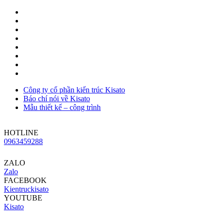
Công ty cổ phần kiến trúc Kisato
Báo chí nói về Kisato
Mẫu thiết kế – công trình
HOTLINE
0963459288
ZALO
Zalo
FACEBOOK
Kientruckisato
YOUTUBE
Kisato