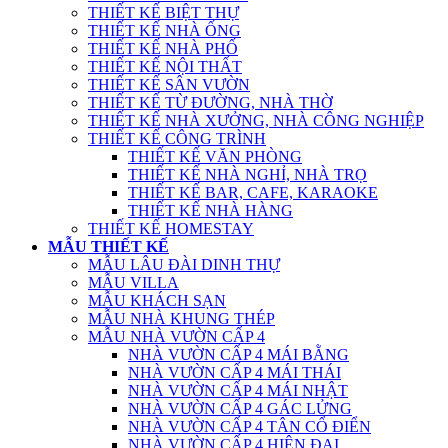
THIẾT KẾ BIỆT THỰ
THIẾT KẾ NHÀ ỐNG
THIẾT KẾ NHÀ PHỐ
THIẾT KẾ NỘI THẤT
THIẾT KẾ SÂN VƯỜN
THIẾT KẾ TỪ ĐƯỜNG, NHÀ THỜ
THIẾT KẾ NHÀ XƯỞNG, NHÀ CÔNG NGHIỆP
THIẾT KẾ CÔNG TRÌNH
THIẾT KẾ VĂN PHÒNG
THIẾT KẾ NHÀ NGHỈ, NHÀ TRỌ
THIẾT KẾ BAR, CAFE, KARAOKE
THIẾT KẾ NHÀ HÀNG
THIẾT KẾ HOMESTAY
MẪU THIẾT KẾ
MẪU LÂU ĐÀI DINH THỰ
MẪU VILLA
MẪU KHÁCH SẠN
MẪU NHÀ KHUNG THÉP
MẪU NHÀ VƯỜN CẤP 4
NHÀ VƯỜN CẤP 4 MÁI BẰNG
NHÀ VƯỜN CẤP 4 MÁI THÁI
NHÀ VƯỜN CẤP 4 MÁI NHẬT
NHÀ VƯỜN CẤP 4 GÁC LỬNG
NHÀ VƯỜN CẤP 4 TÂN CỔ ĐIỂN
NHÀ VƯỜN CẤP 4 HIỆN ĐẠI