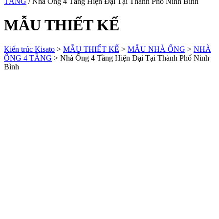
TẦNG
/ Nhà Ống 4 Tầng Hiện Đại Tại Thành Phố Ninh Bình
MẪU THIẾT KẾ
Kiến trúc Kisato
>
MẪU THIẾT KẾ
>
MẪU NHÀ ỐNG
>
NHÀ
ỐNG 4 TẦNG
>
Nhà Ống 4 Tầng Hiện Đại Tại Thành Phố Ninh
Bình