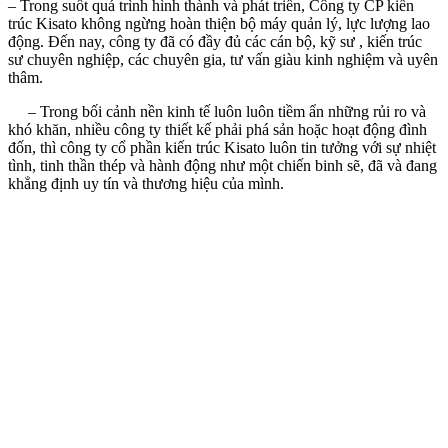
– Trong suốt quá trình hình thành và phát triển, Công ty CP kiến
trúc Kisato không ngừng hoàn thiện bộ máy quản lý, lực lượng lao
động. Đến nay, công ty đã có đầy đủ các cán bộ, kỹ sư , kiến trúc
sư chuyên nghiệp, các chuyên gia, tư vấn giàu kinh nghiệm và uyên
thâm.
– Trong bối cảnh nền kinh tế luôn luôn tiềm ẩn những rủi ro và
khó khăn, nhiều công ty thiết kế phải phá sản hoặc hoạt động đình
đốn, thì công ty cổ phần kiến trúc Kisato luôn tin tưởng với sự nhiệt
tình, tinh thần thép và hành động như một chiến binh sẽ, đã và đang
khẳng định uy tín và thương hiệu của mình.