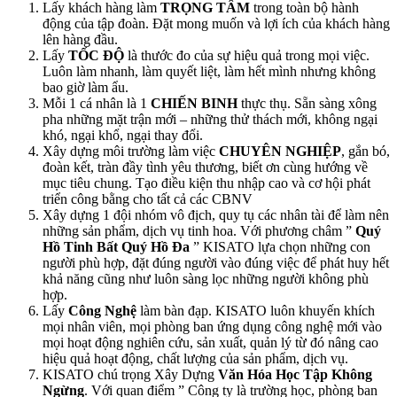
Lấy khách hàng làm
TRỌNG TÂM
trong toàn bộ hành
động của tập đoàn. Đặt mong muốn và lợi ích của khách hàng
lên hàng đầu.
Lấy
TỐC ĐỘ
là thước đo của sự hiệu quả trong mọi việc.
Luôn làm nhanh, làm quyết liệt, làm hết mình nhưng không
bao giờ làm ẩu.
Mỗi 1 cá nhân là 1
CHIẾN BINH
thực thụ. Sẵn sàng xông
pha những mặt trận mới – những thử thách mới, không ngại
khó, ngại khổ, ngại thay đổi.
Xây dựng môi trường làm việc
CHUYÊN NGHIỆP
, gắn bó,
đoàn kết, tràn đầy tình yêu thương, biết ơn cùng hướng về
mục tiêu chung. Tạo điều kiện thu nhập cao và cơ hội phát
triển công bằng cho tất cả các CBNV
Xây dựng 1 đội nhóm vô địch, quy tụ các nhân tài để làm nên
những sản phẩm, dịch vụ tinh hoa. Với phương châm ”
Quý
Hồ Tinh Bất Quý Hồ Đa
” KISATO lựa chọn những con
người phù hợp, đặt đúng người vào đúng việc để phát huy hết
khả năng cũng như luôn sàng lọc những người không phù
hợp.
Lấy
Công Nghệ
làm bàn đạp. KISATO luôn khuyến khích
mọi nhân viên, mọi phòng ban ứng dụng công nghệ mới vào
mọi hoạt động nghiên cứu, sản xuất, quản lý từ đó nâng cao
hiệu quả hoạt động, chất lượng của sản phẩm, dịch vụ.
KISATO chú trọng Xây Dựng
Văn Hóa Học Tập Không
Ngừng
. Với quan điểm ” Công ty là trường học, phòng ban