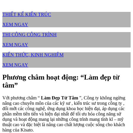
THIẾT KẾ KIẾN TRÚC
XEM NGAY
THI CÔNG CÔNG TRÌNH
XEM NGAY
KIẾN THỨC, KINH NGHIỆM
XEM NGAY
Phương châm hoạt động: “Làm đẹp từ
tâm”
Với phương châm “
Làm Đẹp Từ Tâm
”, Công ty không ngừng
nâng cao chuyên môn của các kỹ sư , kiến trúc sư trong công ty ,
đổi mới các công nghệ, ứng dụng khoa học hiện đại, áp dụng các
phần mềm tiên tiến và hiện đại nhất để tối ưu hóa công năng sử
dụng và hoạt động mang lại những công trình mang tính kĩ – mỹ
thuật cao và đặc biệt là nâng cao chất lượng cuộc sống cho khách
hàng của Kisato.