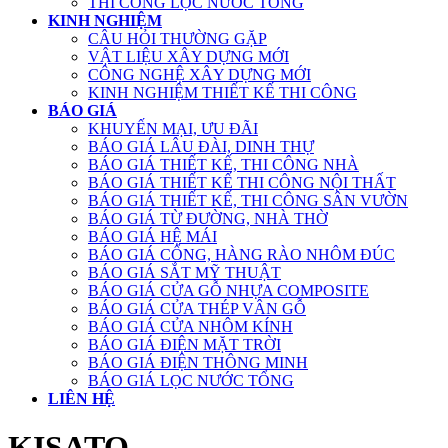
THI CÔNG LỌC NƯỚC TỔNG
KINH NGHIỆM
CÂU HỎI THƯỜNG GẶP
VẬT LIỆU XÂY DỰNG MỚI
CÔNG NGHỆ XÂY DỰNG MỚI
KINH NGHIỆM THIẾT KẾ THI CÔNG
BÁO GIÁ
KHUYẾN MẠI, ƯU ĐÃI
BÁO GIÁ LÂU ĐÀI, DINH THỰ
BÁO GIÁ THIẾT KẾ, THI CÔNG NHÀ
BÁO GIÁ THIẾT KẾ THI CÔNG NỘI THẤT
BÁO GIÁ THIẾT KẾ, THI CÔNG SÂN VƯỜN
BÁO GIÁ TỪ ĐƯỜNG, NHÀ THỜ
BÁO GIÁ HỆ MÁI
BÁO GIÁ CỔNG, HÀNG RÀO NHÔM ĐÚC
BÁO GIÁ SẮT MỸ THUẬT
BÁO GIÁ CỬA GỖ NHỰA COMPOSITE
BÁO GIÁ CỬA THÉP VÂN GỖ
BÁO GIÁ CỬA NHÔM KÍNH
BÁO GIÁ ĐIỆN MẶT TRỜI
BÁO GIÁ ĐIỆN THÔNG MINH
BÁO GIÁ LỌC NƯỚC TỔNG
LIÊN HỆ
KISATO