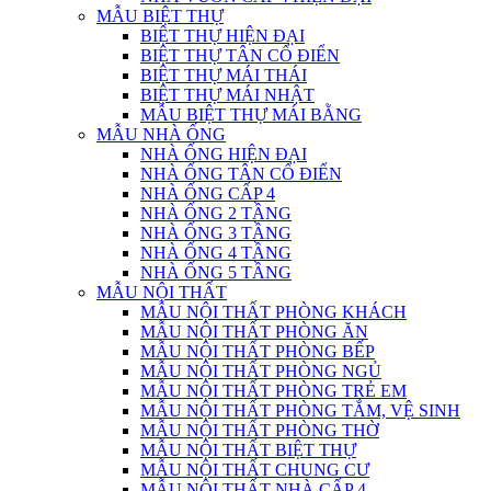
MẪU BIỆT THỰ
BIỆT THỰ HIỆN ĐẠI
BIỆT THỰ TÂN CỔ ĐIỂN
BIỆT THỰ MÁI THÁI
BIỆT THỰ MÁI NHẬT
MẪU BIỆT THỰ MÁI BẰNG
MẪU NHÀ ỐNG
NHÀ ỐNG HIỆN ĐẠI
NHÀ ỐNG TÂN CỔ ĐIỂN
NHÀ ỐNG CẤP 4
NHÀ ỐNG 2 TẦNG
NHÀ ỐNG 3 TẦNG
NHÀ ỐNG 4 TẦNG
NHÀ ỐNG 5 TẦNG
MẪU NỘI THẤT
MẪU NỘI THẤT PHÒNG KHÁCH
MẪU NỘI THẤT PHÒNG ĂN
MẪU NỘI THẤT PHÒNG BẾP
MẪU NỘI THẤT PHÒNG NGỦ
MẪU NỘI THẤT PHÒNG TRẺ EM
MẪU NỘI THẤT PHÒNG TẮM, VỆ SINH
MẪU NỘI THẤT PHÒNG THỜ
MẪU NỘI THẤT BIỆT THỰ
MẪU NỘI THẤT CHUNG CƯ
MẪU NỘI THẤT NHÀ CẤP 4