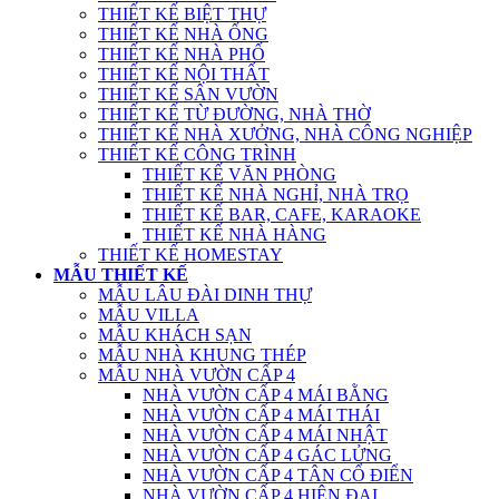
THIẾT KẾ BIỆT THỰ
THIẾT KẾ NHÀ ỐNG
THIẾT KẾ NHÀ PHỐ
THIẾT KẾ NỘI THẤT
THIẾT KẾ SÂN VƯỜN
THIẾT KẾ TỪ ĐƯỜNG, NHÀ THỜ
THIẾT KẾ NHÀ XƯỞNG, NHÀ CÔNG NGHIỆP
THIẾT KẾ CÔNG TRÌNH
THIẾT KẾ VĂN PHÒNG
THIẾT KẾ NHÀ NGHỈ, NHÀ TRỌ
THIẾT KẾ BAR, CAFE, KARAOKE
THIẾT KẾ NHÀ HÀNG
THIẾT KẾ HOMESTAY
MẪU THIẾT KẾ
MẪU LÂU ĐÀI DINH THỰ
MẪU VILLA
MẪU KHÁCH SẠN
MẪU NHÀ KHUNG THÉP
MẪU NHÀ VƯỜN CẤP 4
NHÀ VƯỜN CẤP 4 MÁI BẰNG
NHÀ VƯỜN CẤP 4 MÁI THÁI
NHÀ VƯỜN CẤP 4 MÁI NHẬT
NHÀ VƯỜN CẤP 4 GÁC LỬNG
NHÀ VƯỜN CẤP 4 TÂN CỔ ĐIỂN
NHÀ VƯỜN CẤP 4 HIỆN ĐẠI