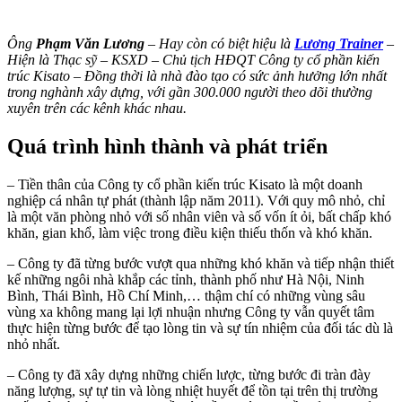
Ông
Phạm Văn Lương
– Hay còn có biệt hiệu là
Lương Trainer
–
Hiện là Thạc sỹ – KSXD – Chủ tịch HĐQT Công ty cổ phần kiến
trúc Kisato – Đồng thời là nhà đào tạo có sức ảnh hưởng lớn nhất
trong nghành xây dựng, với gần 300.000 người theo dõi thường
xuyên trên các kênh khác nhau.
Quá trình hình thành và phát triển
– Tiền thân của Công ty cổ phần kiến trúc Kisato là một doanh
nghiệp cá nhân tự phát (thành lập năm 2011). Với quy mô nhỏ, chỉ
là một văn phòng nhỏ với số nhân viên và số vốn ít ỏi, bất chấp khó
khăn, gian khổ, làm việc trong điều kiện thiếu thốn và khó khăn.
– Công ty đã từng bước vượt qua những khó khăn và tiếp nhận thiết
kế những ngôi nhà khắp các tỉnh, thành phố như Hà Nội, Ninh
Bình, Thái Bình, Hồ Chí Minh,… thậm chí có những vùng sâu
vùng xa không mang lại lợi nhuận nhưng Công ty vẫn quyết tâm
thực hiện từng bước để tạo lòng tin và sự tín nhiệm của đối tác dù là
nhỏ nhất.​
– Công ty đã xây dựng những chiến lược, từng bước đi tràn đày
năng lượng, sự tự tin và lòng nhiệt huyết để tồn tại trên thị trường