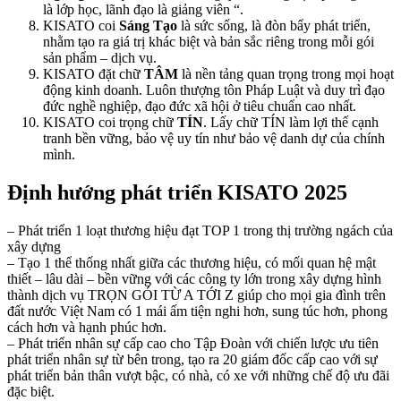
là lớp học, lãnh đạo là giảng viên “.
KISATO coi
Sáng Tạo
là sức sống, là đòn bẩy phát triển,
nhằm tạo ra giá trị khác biệt và bản sắc riêng trong mỗi gói
sản phẩm – dịch vụ.
KISATO đặt chữ
TÂM
là nền tảng quan trọng trong mọi hoạt
động kinh doanh. Luôn thượng tôn Pháp Luật và duy trì đạo
đức nghề nghiệp, đạo đức xã hội ở tiêu chuẩn cao nhất.
KISATO coi trọng chữ
TÍN
. Lấy chữ TÍN làm lợi thế cạnh
tranh bền vững, bảo vệ uy tín như bảo vệ danh dự của chính
mình.
Định hướng phát triển KISATO 2025
– Phát triển 1 loạt thương hiệu đạt TOP 1 trong thị trường ngách của
xây dựng
– Tạo 1 thể thống nhất giữa các thương hiệu, có mối quan hệ mật
thiết – lâu dài – bền vững với các công ty lớn trong xây dựng hình
thành dịch vụ TRỌN GÓI TỪ A TỚI Z giúp cho mọi gia đình trên
đất nước Việt Nam có 1 mái ấm tiện nghi hơn, sung túc hơn, phong
cách hơn và hạnh phúc hơn.
– Phát triển nhân sự cấp cao cho Tập Đoàn với chiến lược ưu tiên
phát triển nhân sự từ bên trong, tạo ra 20 giám đốc cấp cao với sự
phát triển bản thân vượt bậc, có nhà, có xe với những chế độ ưu đãi
đặc biệt.