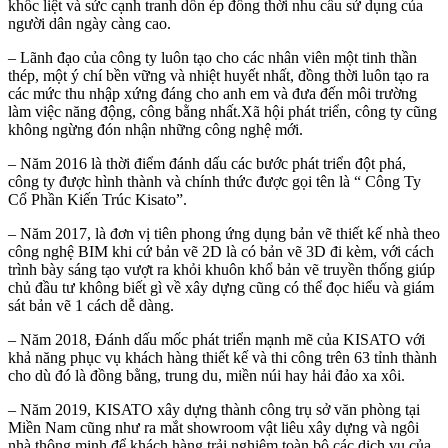
khốc liệt và sức cạnh tranh dồn ép đồng thời nhu cầu sử dụng của
người dân ngày càng cao.
– Lãnh đạo của công ty luôn tạo cho các nhân viên một tinh thần
thép, một ý chí bền vững và nhiệt huyết nhất, đồng thời luôn tạo ra
các mức thu nhập xứng đáng cho anh em và đưa đến môi trường
làm việc năng động, công bằng nhất.Xã hội phát triển, công ty cũng
không ngừng đón nhận những công nghệ mới.
– Năm 2016 là thời điểm đánh dấu các bước phát triển đột phá,
công ty được hình thành và chính thức được gọi tên là “ Công Ty
Cổ Phần Kiến Trúc Kisato”.
– Năm 2017, là đơn vị tiên phong ứng dụng bản vẽ thiết kế nhà theo
công nghệ BIM khi cứ bản vẽ 2D là có bản vẽ 3D đi kèm, với cách
trình bày sáng tạo vượt ra khỏi khuôn khổ bản vẽ truyền thống giúp
chủ đầu tư không biết gì về xây dựng cũng có thể đọc hiểu và giám
sát bản vẽ 1 cách dễ dàng.
– Năm 2018, Đánh dấu mốc phát triển mạnh mẽ của KISATO với
khả năng phục vụ khách hàng thiết kế và thi công trên 63 tỉnh thành
cho dù đó là đồng bằng, trung du, miền núi hay hải đảo xa xôi.
– Năm 2019, KISATO xây dựng thành công trụ sở văn phòng tại
Miền Nam cũng như ra mắt showroom vật liêu xây dựng và ngôi
nhà thông minh để khách hàng trải nghiệm toàn bộ các dịch vụ của