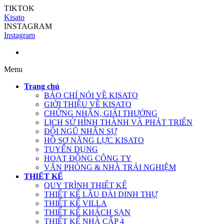
TIKTOK
Kisato
INSTAGRAM
Instagram
Menu
Trang chủ
BÁO CHÍ NÓI VỀ KISATO
GIỚI THIỆU VỀ KISATO
CHỨNG NHẬN, GIẢI THƯỞNG
LỊCH SỬ HÌNH THÀNH VÀ PHÁT TRIỂN
ĐỘI NGŨ NHÂN SỰ
HỒ SƠ NĂNG LỰC KISATO
TUYỂN DỤNG
HOẠT ĐỘNG CÔNG TY
VĂN PHÒNG & NHÀ TRẢI NGHIỆM
THIẾT KẾ
QUY TRÌNH THIẾT KẾ
THIẾT KẾ LÂU ĐÀI DINH THỰ
THIẾT KẾ VILLA
THIẾT KẾ KHÁCH SẠN
THIẾT KẾ NHÀ CẤP 4