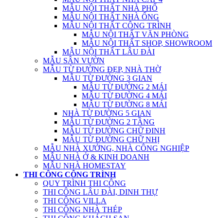
MẪU NỘI THẤT NHÀ PHỐ
MẪU NỘI THẤT NHÀ ỐNG
MẪU NỘI THẤT CÔNG TRÌNH
MẪU NỘI THẤT VĂN PHÒNG
MẪU NỘI THẤT SHOP, SHOWROOM
MẪU NỘI THẤT LÂU ĐÀI
MẪU SÂN VƯỜN
MẪU TỪ ĐƯỜNG ĐẸP, NHÀ THỜ
MẪU TỪ ĐƯỜNG 3 GIAN
MẪU TỪ ĐƯỜNG 2 MÁI
MẪU TỪ ĐƯỜNG 4 MÁI
MẪU TỪ ĐƯỜNG 8 MÁI
NHÀ TỪ ĐƯỜNG 5 GIAN
MẪU TỪ ĐƯỜNG 2 TẦNG
MẪU TỪ ĐƯỜNG CHỮ ĐINH
MẪU TỪ ĐƯỜNG CHỮ NHỊ
MẪU NHÀ XƯỞNG, NHÀ CÔNG NGHIỆP
MẪU NHÀ Ở & KINH DOANH
MẪU NHÀ HOMESTAY
THI CÔNG CÔNG TRÌNH
QUY TRÌNH THI CÔNG
THI CÔNG LÂU ĐÀI, DINH THỰ
THI CÔNG VILLA
THI CÔNG NHÀ THÉP