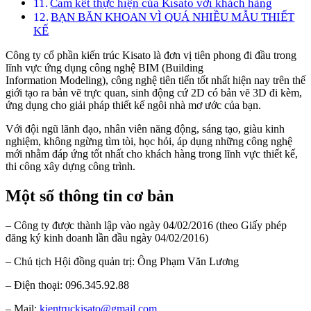
Cam kết thực hiện của Kisato với khách hàng
BẠN BĂN KHOAN VÌ QUÁ NHIỀU MẪU THIẾT
KẾ
Công ty cổ phần kiến trúc Kisato là đơn vị tiên phong đi đầu trong
lĩnh vực ứng dụng công nghệ BIM (Building
Information Modeling), công nghệ tiên tiến tốt nhất hiện nay trên thế
giới tạo ra bản vẽ trực quan, sinh động cứ 2D có bản vẽ 3D đi kèm,
ứng dụng cho giải pháp thiết kế ngôi nhà mơ ước của bạn.
Với đội ngũ lãnh đạo, nhân viên năng động, sáng tạo, giàu kinh
nghiệm, không ngừng tìm tòi, học hỏi, áp dụng những công nghệ
mới nhằm đáp ứng tốt nhất cho khách hàng trong lĩnh vực thiết kế,
thi công xây dựng công trình.
Một số thông tin cơ bản
– Công ty được thành lập vào ngày 04/02/2016 (theo Giấy phép
đăng ký kinh doanh lần đầu ngày 04/02/2016)
– Chủ tịch Hội đồng quản trị: Ông Phạm Văn Lương
– Điện thoại: 096.345.92.88
– Mail:
kientruckisato@gmail.com