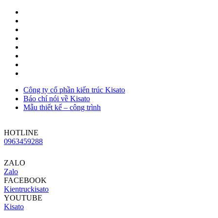
Công ty cổ phần kiến trúc Kisato
Báo chí nói về Kisato
Mẫu thiết kế – công trình
HOTLINE
0963459288
ZALO
Zalo
FACEBOOK
Kientruckisato
YOUTUBE
Kisato