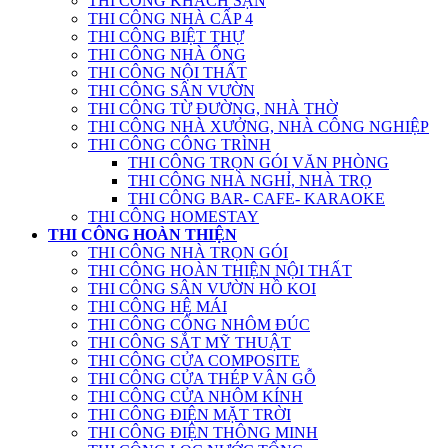
THI CÔNG KHÁCH SẠN
THI CÔNG NHÀ CẤP 4
THI CÔNG BIỆT THỰ
THI CÔNG NHÀ ỐNG
THI CÔNG NỘI THẤT
THI CÔNG SÂN VƯỜN
THI CÔNG TỪ ĐƯỜNG, NHÀ THỜ
THI CÔNG NHÀ XƯỞNG, NHÀ CÔNG NGHIỆP
THI CÔNG CÔNG TRÌNH
THI CÔNG TRỌN GÓI VĂN PHÒNG
THI CÔNG NHÀ NGHỈ, NHÀ TRỌ
THI CÔNG BAR- CAFE- KARAOKE
THI CÔNG HOMESTAY
THI CÔNG HOÀN THIỆN
THI CÔNG NHÀ TRỌN GÓI
THI CÔNG HOÀN THIỆN NỘI THẤT
THI CÔNG SÂN VƯỜN HỒ KOI
THI CÔNG HỆ MÁI
THI CÔNG CỔNG NHÔM ĐÚC
THI CÔNG SẮT MỸ THUẬT
THI CÔNG CỬA COMPOSITE
THI CÔNG CỬA THÉP VÂN GỖ
THI CÔNG CỬA NHÔM KÍNH
THI CÔNG ĐIỆN MẶT TRỜI
THI CÔNG ĐIỆN THÔNG MINH