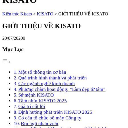
Kiến trúc Kisato
>
KISATO
>
GIỚI THIỆU VỀ KISATO
GIỚI THIỆU VỀ KISATO
20/07/2020
0
Mục Lục
Một số thông tin cơ bản
Quá trình hình thành và phát triển
Các ngành nghề kinh doanh
Phương châm hoạt động: “Làm đẹp từ tâm”
Sứ mệnh KISATO
Tầm nhìn KISATO 2025
Giá trị cốt lõi
Định hướng phát triển KISATO 2025
Cơ cấu tổ chức bộ máy Công ty
Đội ngũ nhân viên