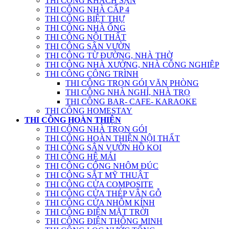
THI CÔNG KHÁCH SẠN
THI CÔNG NHÀ CẤP 4
THI CÔNG BIỆT THỰ
THI CÔNG NHÀ ỐNG
THI CÔNG NỘI THẤT
THI CÔNG SÂN VƯỜN
THI CÔNG TỪ ĐƯỜNG, NHÀ THỜ
THI CÔNG NHÀ XƯỞNG, NHÀ CÔNG NGHIỆP
THI CÔNG CÔNG TRÌNH
THI CÔNG TRỌN GÓI VĂN PHÒNG
THI CÔNG NHÀ NGHỈ, NHÀ TRỌ
THI CÔNG BAR- CAFE- KARAOKE
THI CÔNG HOMESTAY
THI CÔNG HOÀN THIỆN
THI CÔNG NHÀ TRỌN GÓI
THI CÔNG HOÀN THIỆN NỘI THẤT
THI CÔNG SÂN VƯỜN HỒ KOI
THI CÔNG HỆ MÁI
THI CÔNG CỔNG NHÔM ĐÚC
THI CÔNG SẮT MỸ THUẬT
THI CÔNG CỬA COMPOSITE
THI CÔNG CỬA THÉP VÂN GỖ
THI CÔNG CỬA NHÔM KÍNH
THI CÔNG ĐIỆN MẶT TRỜI
THI CÔNG ĐIỆN THÔNG MINH