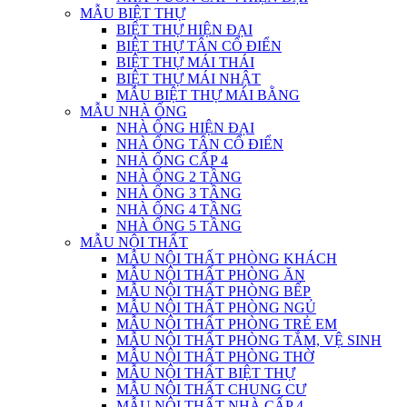
MẪU BIỆT THỰ
BIỆT THỰ HIỆN ĐẠI
BIỆT THỰ TÂN CỔ ĐIỂN
BIỆT THỰ MÁI THÁI
BIỆT THỰ MÁI NHẬT
MẪU BIỆT THỰ MÁI BẰNG
MẪU NHÀ ỐNG
NHÀ ỐNG HIỆN ĐẠI
NHÀ ỐNG TÂN CỔ ĐIỂN
NHÀ ỐNG CẤP 4
NHÀ ỐNG 2 TẦNG
NHÀ ỐNG 3 TẦNG
NHÀ ỐNG 4 TẦNG
NHÀ ỐNG 5 TẦNG
MẪU NỘI THẤT
MẪU NỘI THẤT PHÒNG KHÁCH
MẪU NỘI THẤT PHÒNG ĂN
MẪU NỘI THẤT PHÒNG BẾP
MẪU NỘI THẤT PHÒNG NGỦ
MẪU NỘI THẤT PHÒNG TRẺ EM
MẪU NỘI THẤT PHÒNG TẮM, VỆ SINH
MẪU NỘI THẤT PHÒNG THỜ
MẪU NỘI THẤT BIỆT THỰ
MẪU NỘI THẤT CHUNG CƯ
MẪU NỘI THẤT NHÀ CẤP 4