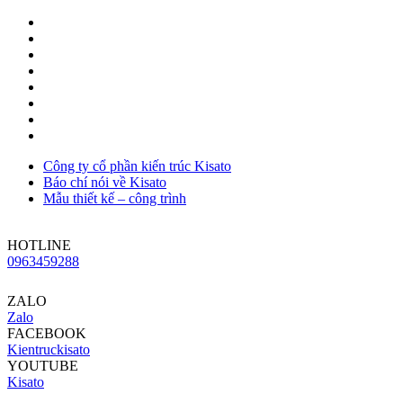
Công ty cổ phần kiến trúc Kisato
Báo chí nói về Kisato
Mẫu thiết kế – công trình
HOTLINE
0963459288
ZALO
Zalo
FACEBOOK
Kientruckisato
YOUTUBE
Kisato