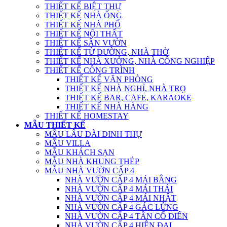
THIẾT KẾ BIỆT THỰ
THIẾT KẾ NHÀ ỐNG
THIẾT KẾ NHÀ PHỐ
THIẾT KẾ NỘI THẤT
THIẾT KẾ SÂN VƯỜN
THIẾT KẾ TỪ ĐƯỜNG, NHÀ THỜ
THIẾT KẾ NHÀ XƯỞNG, NHÀ CÔNG NGHIỆP
THIẾT KẾ CÔNG TRÌNH
THIẾT KẾ VĂN PHÒNG
THIẾT KẾ NHÀ NGHỈ, NHÀ TRỌ
THIẾT KẾ BAR, CAFE, KARAOKE
THIẾT KẾ NHÀ HÀNG
THIẾT KẾ HOMESTAY
MẪU THIẾT KẾ
MẪU LÂU ĐÀI DINH THỰ
MẪU VILLA
MẪU KHÁCH SẠN
MẪU NHÀ KHUNG THÉP
MẪU NHÀ VƯỜN CẤP 4
NHÀ VƯỜN CẤP 4 MÁI BẰNG
NHÀ VƯỜN CẤP 4 MÁI THÁI
NHÀ VƯỜN CẤP 4 MÁI NHẬT
NHÀ VƯỜN CẤP 4 GÁC LỬNG
NHÀ VƯỜN CẤP 4 TÂN CỔ ĐIỂN
NHÀ VƯỜN CẤP 4 HIỆN ĐẠI