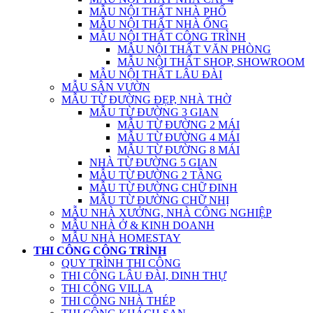
MẪU NỘI THẤT NHÀ PHỐ
MẪU NỘI THẤT NHÀ ỐNG
MẪU NỘI THẤT CÔNG TRÌNH
MẪU NỘI THẤT VĂN PHÒNG
MẪU NỘI THẤT SHOP, SHOWROOM
MẪU NỘI THẤT LÂU ĐÀI
MẪU SÂN VƯỜN
MẪU TỪ ĐƯỜNG ĐẸP, NHÀ THỜ
MẪU TỪ ĐƯỜNG 3 GIAN
MẪU TỪ ĐƯỜNG 2 MÁI
MẪU TỪ ĐƯỜNG 4 MÁI
MẪU TỪ ĐƯỜNG 8 MÁI
NHÀ TỪ ĐƯỜNG 5 GIAN
MẪU TỪ ĐƯỜNG 2 TẦNG
MẪU TỪ ĐƯỜNG CHỮ ĐINH
MẪU TỪ ĐƯỜNG CHỮ NHỊ
MẪU NHÀ XƯỞNG, NHÀ CÔNG NGHIỆP
MẪU NHÀ Ở & KINH DOANH
MẪU NHÀ HOMESTAY
THI CÔNG CÔNG TRÌNH
QUY TRÌNH THI CÔNG
THI CÔNG LÂU ĐÀI, DINH THỰ
THI CÔNG VILLA
THI CÔNG NHÀ THÉP