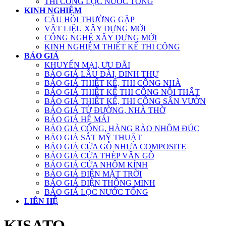
THI CÔNG LỌC NƯỚC TỔNG
KINH NGHIỆM
CÂU HỎI THƯỜNG GẶP
VẬT LIỆU XÂY DỰNG MỚI
CÔNG NGHỆ XÂY DỰNG MỚI
KINH NGHIỆM THIẾT KẾ THI CÔNG
BÁO GIÁ
KHUYẾN MẠI, ƯU ĐÃI
BÁO GIÁ LÂU ĐÀI, DINH THỰ
BÁO GIÁ THIẾT KẾ, THI CÔNG NHÀ
BÁO GIÁ THIẾT KẾ THI CÔNG NỘI THẤT
BÁO GIÁ THIẾT KẾ, THI CÔNG SÂN VƯỜN
BÁO GIÁ TỪ ĐƯỜNG, NHÀ THỜ
BÁO GIÁ HỆ MÁI
BÁO GIÁ CỔNG, HÀNG RÀO NHÔM ĐÚC
BÁO GIÁ SẮT MỸ THUẬT
BÁO GIÁ CỬA GỖ NHỰA COMPOSITE
BÁO GIÁ CỬA THÉP VÂN GỖ
BÁO GIÁ CỬA NHÔM KÍNH
BÁO GIÁ ĐIỆN MẶT TRỜI
BÁO GIÁ ĐIỆN THÔNG MINH
BÁO GIÁ LỌC NƯỚC TỔNG
LIÊN HỆ
KISATO