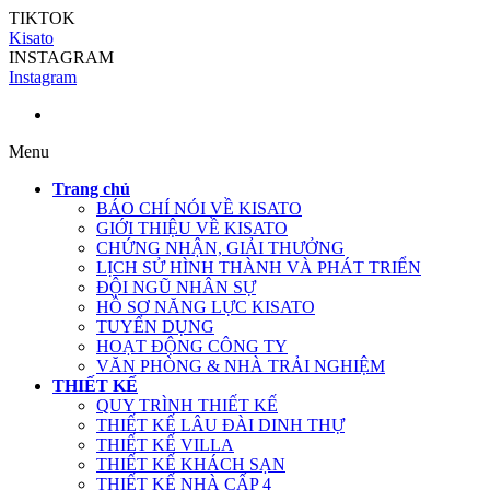
TIKTOK
Kisato
INSTAGRAM
Instagram
Menu
Trang chủ
BÁO CHÍ NÓI VỀ KISATO
GIỚI THIỆU VỀ KISATO
CHỨNG NHẬN, GIẢI THƯỞNG
LỊCH SỬ HÌNH THÀNH VÀ PHÁT TRIỂN
ĐỘI NGŨ NHÂN SỰ
HỒ SƠ NĂNG LỰC KISATO
TUYỂN DỤNG
HOẠT ĐỘNG CÔNG TY
VĂN PHÒNG & NHÀ TRẢI NGHIỆM
THIẾT KẾ
QUY TRÌNH THIẾT KẾ
THIẾT KẾ LÂU ĐÀI DINH THỰ
THIẾT KẾ VILLA
THIẾT KẾ KHÁCH SẠN
THIẾT KẾ NHÀ CẤP 4