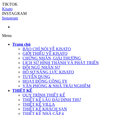
TIKTOK
Kisato
INSTAGRAM
Instagram
Menu
Trang chủ
BÁO CHÍ NÓI VỀ KISATO
GIỚI THIỆU VỀ KISATO
CHỨNG NHẬN, GIẢI THƯỞNG
LỊCH SỬ HÌNH THÀNH VÀ PHÁT TRIỂN
ĐỘI NGŨ NHÂN SỰ
HỒ SƠ NĂNG LỰC KISATO
TUYỂN DỤNG
HOẠT ĐỘNG CÔNG TY
VĂN PHÒNG & NHÀ TRẢI NGHIỆM
THIẾT KẾ
QUY TRÌNH THIẾT KẾ
THIẾT KẾ LÂU ĐÀI DINH THỰ
THIẾT KẾ VILLA
THIẾT KẾ KHÁCH SẠN
THIẾT KẾ NHÀ CẤP 4