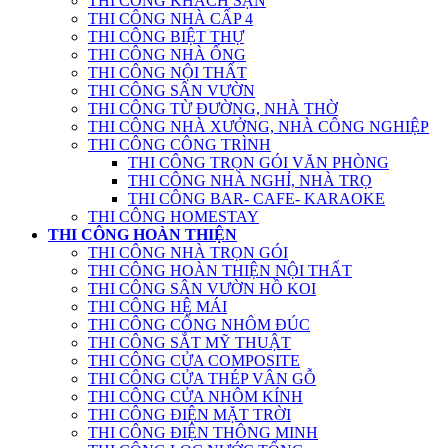
THI CÔNG KHÁCH SẠN
THI CÔNG NHÀ CẤP 4
THI CÔNG BIỆT THỰ
THI CÔNG NHÀ ỐNG
THI CÔNG NỘI THẤT
THI CÔNG SÂN VƯỜN
THI CÔNG TỪ ĐƯỜNG, NHÀ THỜ
THI CÔNG NHÀ XƯỞNG, NHÀ CÔNG NGHIỆP
THI CÔNG CÔNG TRÌNH
THI CÔNG TRỌN GÓI VĂN PHÒNG
THI CÔNG NHÀ NGHỈ, NHÀ TRỌ
THI CÔNG BAR- CAFE- KARAOKE
THI CÔNG HOMESTAY
THI CÔNG HOÀN THIỆN
THI CÔNG NHÀ TRỌN GÓI
THI CÔNG HOÀN THIỆN NỘI THẤT
THI CÔNG SÂN VƯỜN HỒ KOI
THI CÔNG HỆ MÁI
THI CÔNG CỔNG NHÔM ĐÚC
THI CÔNG SẮT MỸ THUẬT
THI CÔNG CỬA COMPOSITE
THI CÔNG CỬA THÉP VÂN GỖ
THI CÔNG CỬA NHÔM KÍNH
THI CÔNG ĐIỆN MẶT TRỜI
THI CÔNG ĐIỆN THÔNG MINH