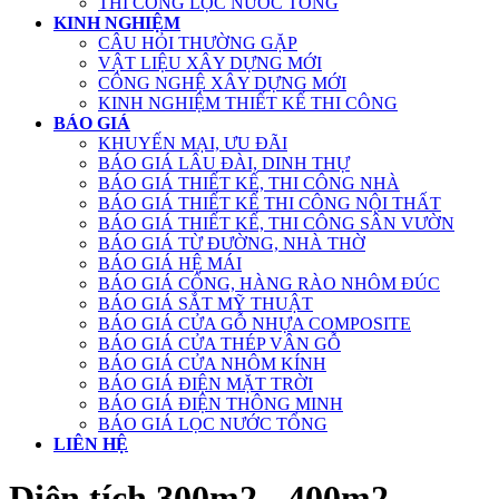
THI CÔNG LỌC NƯỚC TỔNG
KINH NGHIỆM
CÂU HỎI THƯỜNG GẶP
VẬT LIỆU XÂY DỰNG MỚI
CÔNG NGHỆ XÂY DỰNG MỚI
KINH NGHIỆM THIẾT KẾ THI CÔNG
BÁO GIÁ
KHUYẾN MẠI, ƯU ĐÃI
BÁO GIÁ LÂU ĐÀI, DINH THỰ
BÁO GIÁ THIẾT KẾ, THI CÔNG NHÀ
BÁO GIÁ THIẾT KẾ THI CÔNG NỘI THẤT
BÁO GIÁ THIẾT KẾ, THI CÔNG SÂN VƯỜN
BÁO GIÁ TỪ ĐƯỜNG, NHÀ THỜ
BÁO GIÁ HỆ MÁI
BÁO GIÁ CỔNG, HÀNG RÀO NHÔM ĐÚC
BÁO GIÁ SẮT MỸ THUẬT
BÁO GIÁ CỬA GỖ NHỰA COMPOSITE
BÁO GIÁ CỬA THÉP VÂN GỖ
BÁO GIÁ CỬA NHÔM KÍNH
BÁO GIÁ ĐIỆN MẶT TRỜI
BÁO GIÁ ĐIỆN THÔNG MINH
BÁO GIÁ LỌC NƯỚC TỔNG
LIÊN HỆ
Diện tích 300m2 - 400m2