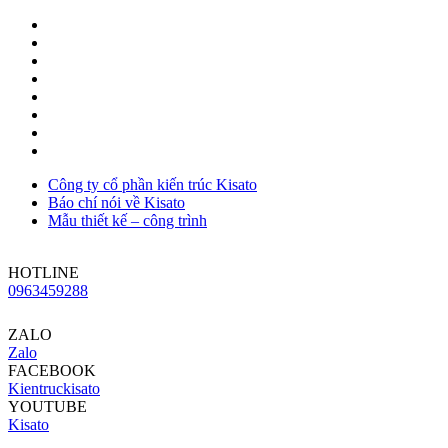
Công ty cổ phần kiến trúc Kisato
Báo chí nói về Kisato
Mẫu thiết kế – công trình
HOTLINE
0963459288
ZALO
Zalo
FACEBOOK
Kientruckisato
YOUTUBE
Kisato