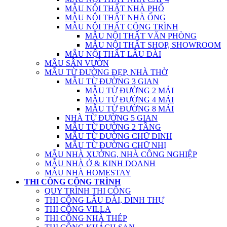
MẪU NỘI THẤT NHÀ PHỐ
MẪU NỘI THẤT NHÀ ỐNG
MẪU NỘI THẤT CÔNG TRÌNH
MẪU NỘI THẤT VĂN PHÒNG
MẪU NỘI THẤT SHOP, SHOWROOM
MẪU NỘI THẤT LÂU ĐÀI
MẪU SÂN VƯỜN
MẪU TỪ ĐƯỜNG ĐẸP, NHÀ THỜ
MẪU TỪ ĐƯỜNG 3 GIAN
MẪU TỪ ĐƯỜNG 2 MÁI
MẪU TỪ ĐƯỜNG 4 MÁI
MẪU TỪ ĐƯỜNG 8 MÁI
NHÀ TỪ ĐƯỜNG 5 GIAN
MẪU TỪ ĐƯỜNG 2 TẦNG
MẪU TỪ ĐƯỜNG CHỮ ĐINH
MẪU TỪ ĐƯỜNG CHỮ NHỊ
MẪU NHÀ XƯỞNG, NHÀ CÔNG NGHIỆP
MẪU NHÀ Ở & KINH DOANH
MẪU NHÀ HOMESTAY
THI CÔNG CÔNG TRÌNH
QUY TRÌNH THI CÔNG
THI CÔNG LÂU ĐÀI, DINH THỰ
THI CÔNG VILLA
THI CÔNG NHÀ THÉP