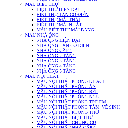
MẪU BIỆT THỰ
BIỆT THỰ HIỆN ĐẠI
BIỆT THỰ TÂN CỔ ĐIỂN
BIỆT THỰ MÁI THÁI
BIỆT THỰ MÁI NHẬT
MẪU BIỆT THỰ MÁI BẰNG
MẪU NHÀ ỐNG
NHÀ ỐNG HIỆN ĐẠI
NHÀ ỐNG TÂN CỔ ĐIỂN
NHÀ ỐNG CẤP 4
NHÀ ỐNG 2 TẦNG
NHÀ ỐNG 3 TẦNG
NHÀ ỐNG 4 TẦNG
NHÀ ỐNG 5 TẦNG
MẪU NỘI THẤT
MẪU NỘI THẤT PHÒNG KHÁCH
MẪU NỘI THẤT PHÒNG ĂN
MẪU NỘI THẤT PHÒNG BẾP
MẪU NỘI THẤT PHÒNG NGỦ
MẪU NỘI THẤT PHÒNG TRẺ EM
MẪU NỘI THẤT PHÒNG TẮM, VỆ SINH
MẪU NỘI THẤT PHÒNG THỜ
MẪU NỘI THẤT BIỆT THỰ
MẪU NỘI THẤT CHUNG CƯ
MẪU NỘI THẤT NHÀ CẤP 4