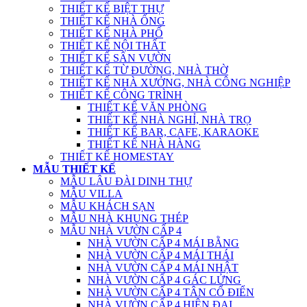
THIẾT KẾ BIỆT THỰ
THIẾT KẾ NHÀ ỐNG
THIẾT KẾ NHÀ PHỐ
THIẾT KẾ NỘI THẤT
THIẾT KẾ SÂN VƯỜN
THIẾT KẾ TỪ ĐƯỜNG, NHÀ THỜ
THIẾT KẾ NHÀ XƯỞNG, NHÀ CÔNG NGHIỆP
THIẾT KẾ CÔNG TRÌNH
THIẾT KẾ VĂN PHÒNG
THIẾT KẾ NHÀ NGHỈ, NHÀ TRỌ
THIẾT KẾ BAR, CAFE, KARAOKE
THIẾT KẾ NHÀ HÀNG
THIẾT KẾ HOMESTAY
MẪU THIẾT KẾ
MẪU LÂU ĐÀI DINH THỰ
MẪU VILLA
MẪU KHÁCH SẠN
MẪU NHÀ KHUNG THÉP
MẪU NHÀ VƯỜN CẤP 4
NHÀ VƯỜN CẤP 4 MÁI BẰNG
NHÀ VƯỜN CẤP 4 MÁI THÁI
NHÀ VƯỜN CẤP 4 MÁI NHẬT
NHÀ VƯỜN CẤP 4 GÁC LỬNG
NHÀ VƯỜN CẤP 4 TÂN CỔ ĐIỂN
NHÀ VƯỜN CẤP 4 HIỆN ĐẠI