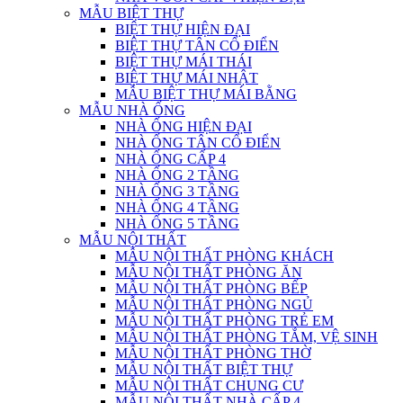
MẪU BIỆT THỰ
BIỆT THỰ HIỆN ĐẠI
BIỆT THỰ TÂN CỔ ĐIỂN
BIỆT THỰ MÁI THÁI
BIỆT THỰ MÁI NHẬT
MẪU BIỆT THỰ MÁI BẰNG
MẪU NHÀ ỐNG
NHÀ ỐNG HIỆN ĐẠI
NHÀ ỐNG TÂN CỔ ĐIỂN
NHÀ ỐNG CẤP 4
NHÀ ỐNG 2 TẦNG
NHÀ ỐNG 3 TẦNG
NHÀ ỐNG 4 TẦNG
NHÀ ỐNG 5 TẦNG
MẪU NỘI THẤT
MẪU NỘI THẤT PHÒNG KHÁCH
MẪU NỘI THẤT PHÒNG ĂN
MẪU NỘI THẤT PHÒNG BẾP
MẪU NỘI THẤT PHÒNG NGỦ
MẪU NỘI THẤT PHÒNG TRẺ EM
MẪU NỘI THẤT PHÒNG TẮM, VỆ SINH
MẪU NỘI THẤT PHÒNG THỜ
MẪU NỘI THẤT BIỆT THỰ
MẪU NỘI THẤT CHUNG CƯ
MẪU NỘI THẤT NHÀ CẤP 4