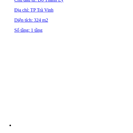
Địa chỉ: TP Trà Vinh
Diện tích: 324 m2
Số tầng: 1 tầng