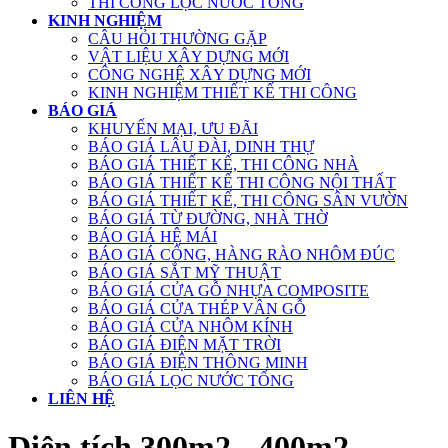
THI CÔNG LỌC NƯỚC TỔNG
KINH NGHIỆM
CÂU HỎI THƯỜNG GẶP
VẬT LIỆU XÂY DỰNG MỚI
CÔNG NGHỆ XÂY DỰNG MỚI
KINH NGHIỆM THIẾT KẾ THI CÔNG
BÁO GIÁ
KHUYẾN MẠI, ƯU ĐÃI
BÁO GIÁ LÂU ĐÀI, DINH THỰ
BÁO GIÁ THIẾT KẾ, THI CÔNG NHÀ
BÁO GIÁ THIẾT KẾ THI CÔNG NỘI THẤT
BÁO GIÁ THIẾT KẾ, THI CÔNG SÂN VƯỜN
BÁO GIÁ TỪ ĐƯỜNG, NHÀ THỜ
BÁO GIÁ HỆ MÁI
BÁO GIÁ CỔNG, HÀNG RÀO NHÔM ĐÚC
BÁO GIÁ SẮT MỸ THUẬT
BÁO GIÁ CỬA GỖ NHỰA COMPOSITE
BÁO GIÁ CỬA THÉP VÂN GỖ
BÁO GIÁ CỬA NHÔM KÍNH
BÁO GIÁ ĐIỆN MẶT TRỜI
BÁO GIÁ ĐIỆN THÔNG MINH
BÁO GIÁ LỌC NƯỚC TỔNG
LIÊN HỆ
Diện tích 300m2 - 400m2