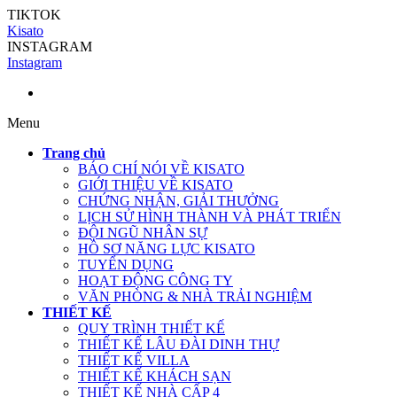
TIKTOK
Kisato
INSTAGRAM
Instagram
Menu
Trang chủ
BÁO CHÍ NÓI VỀ KISATO
GIỚI THIỆU VỀ KISATO
CHỨNG NHẬN, GIẢI THƯỞNG
LỊCH SỬ HÌNH THÀNH VÀ PHÁT TRIỂN
ĐỘI NGŨ NHÂN SỰ
HỒ SƠ NĂNG LỰC KISATO
TUYỂN DỤNG
HOẠT ĐỘNG CÔNG TY
VĂN PHÒNG & NHÀ TRẢI NGHIỆM
THIẾT KẾ
QUY TRÌNH THIẾT KẾ
THIẾT KẾ LÂU ĐÀI DINH THỰ
THIẾT KẾ VILLA
THIẾT KẾ KHÁCH SẠN
THIẾT KẾ NHÀ CẤP 4