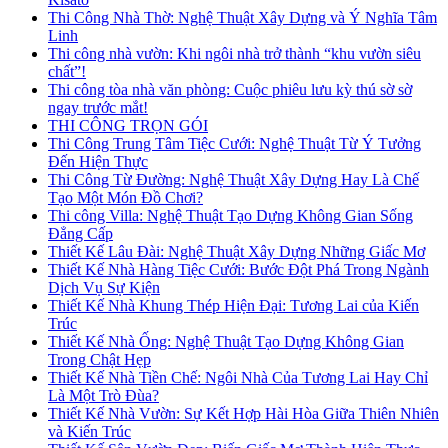
Thi Công Nhà Thờ: Nghệ Thuật Xây Dựng và Ý Nghĩa Tâm
Linh
Thi công nhà vườn: Khi ngôi nhà trở thành “khu vườn siêu
chất”!
Thi công tòa nhà văn phòng: Cuộc phiêu lưu kỳ thú sờ sờ
ngay trước mắt!
THI CÔNG TRỌN GÓI
Thi Công Trung Tâm Tiệc Cưới: Nghệ Thuật Từ Ý Tưởng
Đến Hiện Thực
Thi Công Từ Đường: Nghệ Thuật Xây Dựng Hay Là Chế
Tạo Một Món Đồ Chơi?
Thi công Villa: Nghệ Thuật Tạo Dựng Không Gian Sống
Đẳng Cấp
Thiết Kế Lâu Đài: Nghệ Thuật Xây Dựng Những Giấc Mơ
Thiết Kế Nhà Hàng Tiệc Cưới: Bước Đột Phá Trong Ngành
Dịch Vụ Sự Kiện
Thiết Kế Nhà Khung Thép Hiện Đại: Tương Lai của Kiến
Trúc
Thiết Kế Nhà Ống: Nghệ Thuật Tạo Dựng Không Gian
Trong Chật Hẹp
Thiết Kế Nhà Tiền Chế: Ngôi Nhà Của Tương Lai Hay Chỉ
Là Một Trò Đùa?
Thiết Kế Nhà Vườn: Sự Kết Hợp Hài Hòa Giữa Thiên Nhiên
và Kiến Trúc