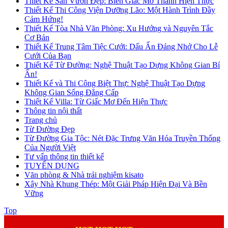
Thiết Kế Sân Vườn Đẹp: Biến Giấc Mơ Thành Hiện Thực
Thiết Kế Thi Công Viện Dưỡng Lão: Một Hành Trình Đầy
Cảm Hứng!
Thiết Kế Tòa Nhà Văn Phòng: Xu Hướng và Nguyên Tắc
Cơ Bản
Thiết Kế Trung Tâm Tiệc Cưới: Dấu Ấn Đáng Nhớ Cho Lễ
Cưới Của Bạn
Thiết Kế Từ Đường: Nghệ Thuật Tạo Dựng Không Gian Bí
Ẩn!
Thiết Kế và Thi Công Biệt Thự: Nghệ Thuật Tạo Dựng
Không Gian Sống Đẳng Cấp
Thiết Kế Villa: Từ Giấc Mơ Đến Hiện Thực
Thông tin nội thất
Trang chủ
Từ Đường Đẹp
Từ Đường Gia Tộc: Nét Đặc Trưng Văn Hóa Truyền Thống
Của Người Việt
Tư vấn thông tin thiết kế
TUYỂN DỤNG
Văn phòng & Nhà trải nghiệm kisato
Xây Nhà Khung Thép: Một Giải Pháp Hiện Đại Và Bền
Vững
Top