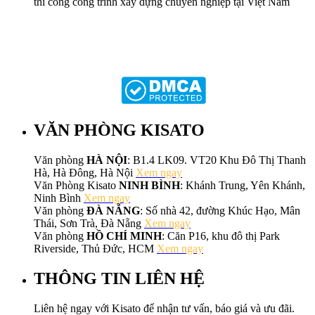
thi công công trình xây dựng chuyên nghiệp tại Việt Nam
VĂN PHÒNG KISATO
Văn phòng
HÀ NỘI
: B1.4 LK09. VT20 Khu Đô Thị Thanh
Hà, Hà Đông, Hà Nội
Xem ngay
Văn Phòng Kisato
NINH BÌNH
: Khánh Trung, Yên Khánh,
Ninh Bình
Xem ngay
Văn phòng
ĐÀ NẴNG
: Số nhà 42, đường Khúc Hạo, Mân
Thái, Sơn Trà, Đà Nẵng
Xem ngay
Văn phòng
HỒ CHÍ MINH
: Căn P16, khu đô thị Park
Riverside, Thủ Đức, HCM
Xem ngay
THÔNG TIN LIÊN HỆ
Liên hệ ngay với Kisato để nhận tư vấn, báo giá và ưu đãi.