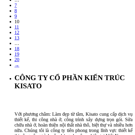
7
8
9
10
11
12
13
…
18
19
20
→
CÔNG TY CỔ PHẦN KIẾN TRÚC
KISATO
Với phương châm: Làm đẹp từ tâm, Kisato cung cấp dịch vụ
thiết kế, thi công nhà ở, công trình xây dựng trọn gói. Sửa
chữa nhà ở, hoàn thiện nội thất nhà thô, biệt thự và nhiều hơn
nữa. Chúng tôi là công ty tiên phong trong lĩnh vực thiết kế