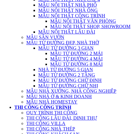
MẪU NỘI THẤT NHÀ PHỐ
MẪU NỘI THẤT NHÀ ỐNG
MẪU NỘI THẤT CÔNG TRÌNH
MẪU NỘI THẤT VĂN PHÒNG
MẪU NỘI THẤT SHOP, SHOWROOM
MẪU NỘI THẤT LÂU ĐÀI
MẪU SÂN VƯỜN
MẪU TỪ ĐƯỜNG ĐẸP, NHÀ THỜ
MẪU TỪ ĐƯỜNG 3 GIAN
MẪU TỪ ĐƯỜNG 2 MÁI
MẪU TỪ ĐƯỜNG 4 MÁI
MẪU TỪ ĐƯỜNG 8 MÁI
NHÀ TỪ ĐƯỜNG 5 GIAN
MẪU TỪ ĐƯỜNG 2 TẦNG
MẪU TỪ ĐƯỜNG CHỮ ĐINH
MẪU TỪ ĐƯỜNG CHỮ NHỊ
MẪU NHÀ XƯỞNG, NHÀ CÔNG NGHIỆP
MẪU NHÀ Ở & KINH DOANH
MẪU NHÀ HOMESTAY
THI CÔNG CÔNG TRÌNH
QUY TRÌNH THI CÔNG
THI CÔNG LÂU ĐÀI, DINH THỰ
THI CÔNG VILLA
THI CÔNG NHÀ THÉP