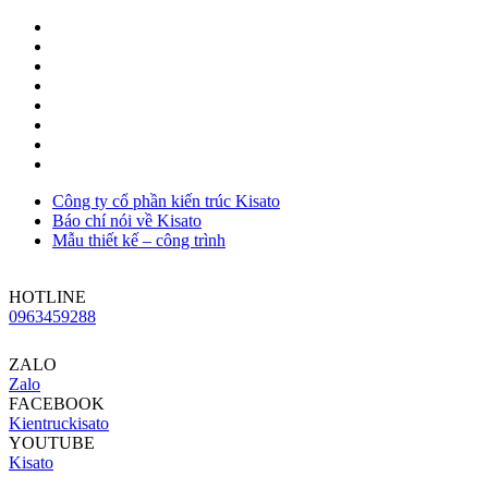
Công ty cổ phần kiến trúc Kisato
Báo chí nói về Kisato
Mẫu thiết kế – công trình
HOTLINE
0963459288
ZALO
Zalo
FACEBOOK
Kientruckisato
YOUTUBE
Kisato