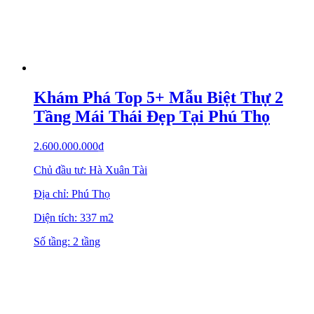
Khám Phá Top 5+ Mẫu Biệt Thự 2
Tầng Mái Thái Đẹp Tại Phú Thọ
2.600.000.000
₫
Chủ đầu tư: Hà Xuân Tài
Địa chỉ: Phú Thọ
Diện tích: 337 m2
Số tầng: 2 tầng