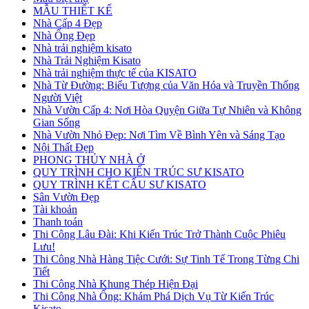
MẪU THIẾT KẾ
Nhà Cấp 4 Đẹp
Nhà Ống Đẹp
Nhà trải nghiệm kisato
Nhà Trải Nghiệm Kisato
Nhà trải nghiệm thực tế của KISATO
Nhà Từ Đường: Biểu Tượng của Văn Hóa và Truyền Thống
Người Việt
Nhà Vườn Cấp 4: Nơi Hòa Quyện Giữa Tự Nhiên và Không
Gian Sống
Nhà Vườn Nhỏ Đẹp: Nơi Tìm Về Bình Yên và Sáng Tạo
Nội Thất Đẹp
PHONG THỦY NHÀ Ở
QUY TRÌNH CHO KIẾN TRÚC SƯ KISATO
QUY TRÌNH KẾT CẤU SƯ KISATO
Sân Vườn Đẹp
Tài khoản
Thanh toán
Thi Công Lâu Đài: Khi Kiến Trúc Trở Thành Cuộc Phiêu
Lưu!
Thi Công Nhà Hàng Tiệc Cưới: Sự Tinh Tế Trong Từng Chi
Tiết
Thi Công Nhà Khung Thép Hiện Đại
Thi Công Nhà Ống: Khám Phá Dịch Vụ Từ Kiến Trúc
Kisato