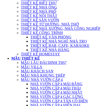
THIẾT KẾ BIỆT THỰ
THIẾT KẾ NHÀ ỐNG
THIẾT KẾ NHÀ PHỐ
THIẾT KẾ NỘI THẤT
THIẾT KẾ SÂN VƯỜN
THIẾT KẾ TỪ ĐƯỜNG, NHÀ THỜ
THIẾT KẾ NHÀ XƯỞNG, NHÀ CÔNG NGHIỆP
THIẾT KẾ CÔNG TRÌNH
THIẾT KẾ VĂN PHÒNG
THIẾT KẾ NHÀ NGHỈ, NHÀ TRỌ
THIẾT KẾ BAR, CAFE, KARAOKE
THIẾT KẾ NHÀ HÀNG
THIẾT KẾ HOMESTAY
MẪU THIẾT KẾ
MẪU LÂU ĐÀI DINH THỰ
MẪU VILLA
MẪU KHÁCH SẠN
MẪU NHÀ KHUNG THÉP
MẪU NHÀ VƯỜN CẤP 4
NHÀ VƯỜN CẤP 4 MÁI BẰNG
NHÀ VƯỜN CẤP 4 MÁI THÁI
NHÀ VƯỜN CẤP 4 MÁI NHẬT
NHÀ VƯỜN CẤP 4 GÁC LỬNG
NHÀ VƯỜN CẤP 4 TÂN CỔ ĐIỂN
NHÀ VƯỜN CẤP 4 HIỆN ĐẠI