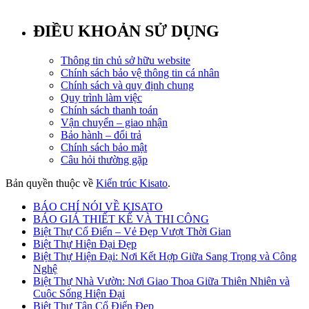
ĐIỀU KHOẢN SỬ DỤNG
Thông tin chủ sở hữu website
Chính sách bảo vệ thông tin cá nhân
Chính sách và quy định chung
Quy trình làm việc
Chính sách thanh toán
Vận chuyển – giao nhận
Bảo hành – đổi trả
Chính sách bảo mật
Câu hỏi thường gặp
Bản quyền thuộc về
Kiến trúc Kisato
.
BÁO CHÍ NÓI VỀ KISATO
BÁO GIÁ THIẾT KẾ VÀ THI CÔNG
Biệt Thự Cổ Điển – Vẻ Đẹp Vượt Thời Gian
Biệt Thự Hiện Đại Đẹp
Biệt Thự Hiện Đại: Nơi Kết Hợp Giữa Sang Trọng và Công
Nghệ
Biệt Thự Nhà Vườn: Nơi Giao Thoa Giữa Thiên Nhiên và
Cuộc Sống Hiện Đại
Biệt Thự Tân Cổ Điển Đẹp