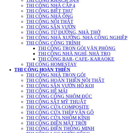
THI CÔNG KHÁCH SẠN
THI CÔNG NHÀ CẤP 4
THI CÔNG BIỆT THỰ
THI CÔNG NHÀ ỐNG
THI CÔNG NỘI THẤT
THI CÔNG SÂN VƯỜN
THI CÔNG TỪ ĐƯỜNG, NHÀ THỜ
THI CÔNG NHÀ XƯỞNG, NHÀ CÔNG NGHIỆP
THI CÔNG CÔNG TRÌNH
THI CÔNG TRỌN GÓI VĂN PHÒNG
THI CÔNG NHÀ NGHỈ, NHÀ TRỌ
THI CÔNG BAR- CAFE- KARAOKE
THI CÔNG HOMESTAY
THI CÔNG HOÀN THIỆN
THI CÔNG NHÀ TRỌN GÓI
THI CÔNG HOÀN THIỆN NỘI THẤT
THI CÔNG SÂN VƯỜN HỒ KOI
THI CÔNG HỆ MÁI
THI CÔNG CỔNG NHÔM ĐÚC
THI CÔNG SẮT MỸ THUẬT
THI CÔNG CỬA COMPOSITE
THI CÔNG CỬA THÉP VÂN GỖ
THI CÔNG CỬA NHÔM KÍNH
THI CÔNG ĐIỆN MẶT TRỜI
THI CÔNG ĐIỆN THÔNG MINH