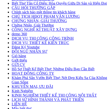
Biệt Thự Tân Cổ Điển: Hòa Quyện Giữa Di Sản và Hiện Đại
CÂU HỎI THƯỜNG GẶP
Chính sách bảo mật thông tin khách hàng
CHỦ TỊCH HĐQT PHẠM VĂN LƯƠNG
CHỨNG NHẬN, GIẢI THƯỞNG
Chứng Nhận, Giải Thưởng
CÔNG NGHỆ KĨ THUẬT XÂY DỰNG
demo 360
DỊCH VỤ THI CÔNG CÔNG TRÌNH
DỊCH VỤ THIẾT KẾ KIẾN TRÚC
Đăng Ký Youtube
ĐỘI NGŨ NHÂN SỰ
Giỏ hàng
Giới thiệu
GỬI CV
Hồ Sơ Thiết Kế Biệt Thự: Những Điều Bạn Cần Biết
HOẠT ĐỘNG CÔNG TY
Khám Phá Sân Vườn Biệt Thự: Nét Đẹp Kiêu Sa Của Không
Gian Sống
KHUYẾN MẠI, ƯU ĐÃI
Kinh Nghiệm
KINH NGHIỆM THIẾT KẾ THI CÔNG NỘI THẤT
LỊCH SỬ HÌNH THÀNH VÀ PHÁT TRIỂN
LIÊN HỆ
Mẫu biệt thự