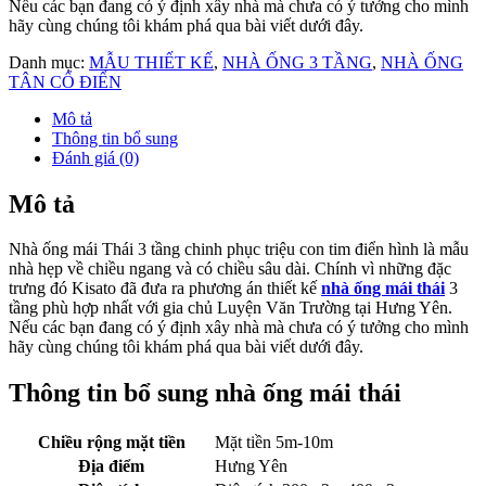
Nếu các bạn đang có ý định xây nhà mà chưa có ý tưởng cho mình
hãy cùng chúng tôi khám phá qua bài viết dưới đây.
Danh mục:
MẪU THIẾT KẾ
,
NHÀ ỐNG 3 TẦNG
,
NHÀ ỐNG
TÂN CỔ ĐIỂN
Mô tả
Thông tin bổ sung
Đánh giá (0)
Mô tả
Nhà ống mái Thái 3 tầng chinh phục triệu con tim điển hình là mẫu
nhà hẹp về chiều ngang và có chiều sâu dài. Chính vì những đặc
trưng đó Kisato đã đưa ra phương án thiết kế
nhà ống mái thái
3
tầng phù hợp nhất với gia chủ Luyện Văn Trường tại Hưng Yên.
Nếu các bạn đang có ý định xây nhà mà chưa có ý tưởng cho mình
hãy cùng chúng tôi khám phá qua bài viết dưới đây.
Thông tin bổ sung nhà ống mái thái
Chiều rộng mặt tiền
Mặt tiền 5m-10m
Địa điểm
Hưng Yên