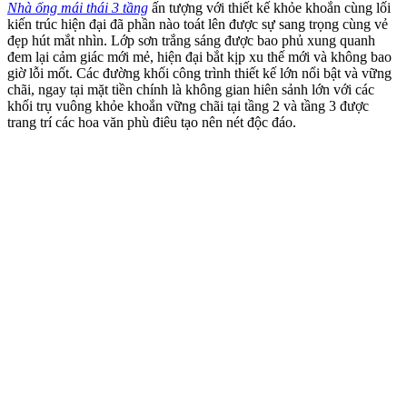
Nhà ống mái thái 3 tầng
ấn tượng với thiết kế khỏe khoắn cùng lối
kiến trúc hiện đại đã phần nào toát lên được sự sang trọng cùng vẻ
đẹp hút mắt nhìn. Lớp sơn trắng sáng được bao phủ xung quanh
đem lại cảm giác mới mẻ, hiện đại bắt kịp xu thế mới và không bao
giờ lỗi mốt. Các đường khối công trình thiết kế lớn nổi bật và vững
chãi, ngay tại mặt tiền chính là không gian hiên sảnh lớn với các
khối trụ vuông khỏe khoắn vững chãi tại tầng 2 và tầng 3 được
trang trí các hoa văn phù điêu tạo nên nét độc đáo.