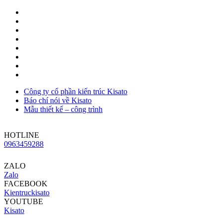
Công ty cổ phần kiến trúc Kisato
Báo chí nói về Kisato
Mẫu thiết kế – công trình
HOTLINE
0963459288
ZALO
Zalo
FACEBOOK
Kientruckisato
YOUTUBE
Kisato