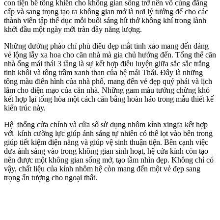
con tiện bê tông khiến cho không gian sống trở nên vô cùng đẳng
cấp và sang trọng tạo ra không gian mở là nơi lý tưởng để cho các
thành viên tập thể dục mỗi buổi sáng hít thở không khí trong lành
khởi đầu một ngày mới tràn đầy năng lượng.
Những đường phào chỉ phù điêu đẹp mắt tinh xảo mang đến dáng
vẻ lộng lẫy xa hoa cho căn nhà mà gia chủ hướng đến. Tổng thể căn
nhà ống mái thái 3 tầng là sự kết hợp điêu luyện giữa sắc sắc trắng
tinh khôi và tông trầm xanh than của hệ mái Thái. Đây là những
tông màu điển hình của nhà phố, mang đến vẻ đẹp quý phái và lịch
lãm cho diện mạo của căn nhà. Những gam màu tưởng chừng khó
kết hợp lại tổng hòa một cách cân bằng hoàn hảo trong mẫu thiết kế
kiến trúc này.
Hệ thống cửa chính và cửa sổ sử dụng nhôm kính xingfa kết hợp
với kính cường lực giúp ánh sáng tự nhiên có thể lọt vào bên trong
giúp tiết kiệm điện năng và giúp vệ sinh thuận tiện. Bên cạnh việc
đưa ánh sáng vào trong không gian sinh hoạt, hệ cửa kính còn tạo
nên được một không gian sống mở, tạo tầm nhìn đẹp. Không chỉ có
vậy, chất liệu của kính nhôm hệ còn mang đến một vẻ đẹp sang
trọng ấn tượng cho ngoại thất.