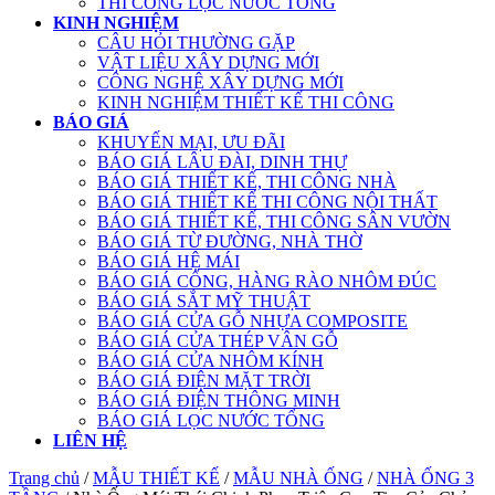
THI CÔNG LỌC NƯỚC TỔNG
KINH NGHIỆM
CÂU HỎI THƯỜNG GẶP
VẬT LIỆU XÂY DỰNG MỚI
CÔNG NGHỆ XÂY DỰNG MỚI
KINH NGHIỆM THIẾT KẾ THI CÔNG
BÁO GIÁ
KHUYẾN MẠI, ƯU ĐÃI
BÁO GIÁ LÂU ĐÀI, DINH THỰ
BÁO GIÁ THIẾT KẾ, THI CÔNG NHÀ
BÁO GIÁ THIẾT KẾ THI CÔNG NỘI THẤT
BÁO GIÁ THIẾT KẾ, THI CÔNG SÂN VƯỜN
BÁO GIÁ TỪ ĐƯỜNG, NHÀ THỜ
BÁO GIÁ HỆ MÁI
BÁO GIÁ CỔNG, HÀNG RÀO NHÔM ĐÚC
BÁO GIÁ SẮT MỸ THUẬT
BÁO GIÁ CỬA GỖ NHỰA COMPOSITE
BÁO GIÁ CỬA THÉP VÂN GỖ
BÁO GIÁ CỬA NHÔM KÍNH
BÁO GIÁ ĐIỆN MẶT TRỜI
BÁO GIÁ ĐIỆN THÔNG MINH
BÁO GIÁ LỌC NƯỚC TỔNG
LIÊN HỆ
Trang chủ
/
MẪU THIẾT KẾ
/
MẪU NHÀ ỐNG
/
NHÀ ỐNG 3