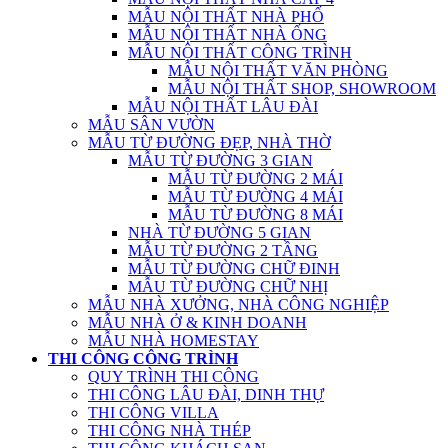
MẪU NỘI THẤT NHÀ PHỐ
MẪU NỘI THẤT NHÀ ỐNG
MẪU NỘI THẤT CÔNG TRÌNH
MẪU NỘI THẤT VĂN PHÒNG
MẪU NỘI THẤT SHOP, SHOWROOM
MẪU NỘI THẤT LÂU ĐÀI
MẪU SÂN VƯỜN
MẪU TỪ ĐƯỜNG ĐẸP, NHÀ THỜ
MẪU TỪ ĐƯỜNG 3 GIAN
MẪU TỪ ĐƯỜNG 2 MÁI
MẪU TỪ ĐƯỜNG 4 MÁI
MẪU TỪ ĐƯỜNG 8 MÁI
NHÀ TỪ ĐƯỜNG 5 GIAN
MẪU TỪ ĐƯỜNG 2 TẦNG
MẪU TỪ ĐƯỜNG CHỮ ĐINH
MẪU TỪ ĐƯỜNG CHỮ NHỊ
MẪU NHÀ XƯỞNG, NHÀ CÔNG NGHIỆP
MẪU NHÀ Ở & KINH DOANH
MẪU NHÀ HOMESTAY
THI CÔNG CÔNG TRÌNH
QUY TRÌNH THI CÔNG
THI CÔNG LÂU ĐÀI, DINH THỰ
THI CÔNG VILLA
THI CÔNG NHÀ THÉP