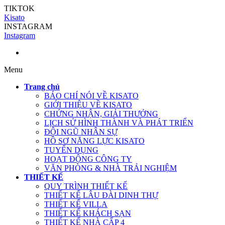
TIKTOK
Kisato
INSTAGRAM
Instagram
Menu
Trang chủ
BÁO CHÍ NÓI VỀ KISATO
GIỚI THIỆU VỀ KISATO
CHỨNG NHẬN, GIẢI THƯỞNG
LỊCH SỬ HÌNH THÀNH VÀ PHÁT TRIỂN
ĐỘI NGŨ NHÂN SỰ
HỒ SƠ NĂNG LỰC KISATO
TUYỂN DỤNG
HOẠT ĐỘNG CÔNG TY
VĂN PHÒNG & NHÀ TRẢI NGHIỆM
THIẾT KẾ
QUY TRÌNH THIẾT KẾ
THIẾT KẾ LÂU ĐÀI DINH THỰ
THIẾT KẾ VILLA
THIẾT KẾ KHÁCH SẠN
THIẾT KẾ NHÀ CẤP 4