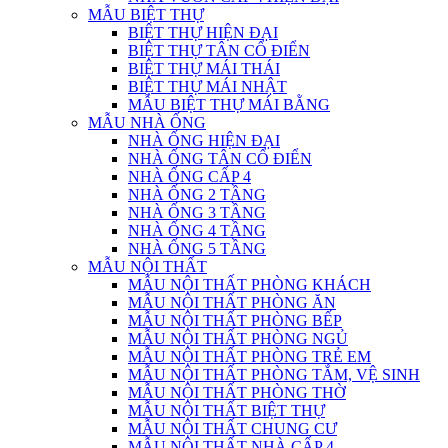
MẪU BIỆT THỰ
BIỆT THỰ HIỆN ĐẠI
BIỆT THỰ TÂN CỔ ĐIỂN
BIỆT THỰ MÁI THÁI
BIỆT THỰ MÁI NHẬT
MẪU BIỆT THỰ MÁI BẰNG
MẪU NHÀ ỐNG
NHÀ ỐNG HIỆN ĐẠI
NHÀ ỐNG TÂN CỔ ĐIỂN
NHÀ ỐNG CẤP 4
NHÀ ỐNG 2 TẦNG
NHÀ ỐNG 3 TẦNG
NHÀ ỐNG 4 TẦNG
NHÀ ỐNG 5 TẦNG
MẪU NỘI THẤT
MẪU NỘI THẤT PHÒNG KHÁCH
MẪU NỘI THẤT PHÒNG ĂN
MẪU NỘI THẤT PHÒNG BẾP
MẪU NỘI THẤT PHÒNG NGỦ
MẪU NỘI THẤT PHÒNG TRẺ EM
MẪU NỘI THẤT PHÒNG TẮM, VỆ SINH
MẪU NỘI THẤT PHÒNG THỜ
MẪU NỘI THẤT BIỆT THỰ
MẪU NỘI THẤT CHUNG CƯ
MẪU NỘI THẤT NHÀ CẤP 4