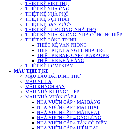
THIẾT KẾ BIỆT THỰ
THIẾT KẾ NHÀ ỐNG
THIẾT KẾ NHÀ PHỐ
THIẾT KẾ NỘI THẤT
THIẾT KẾ SÂN VƯỜN
THIẾT KẾ TỪ ĐƯỜNG, NHÀ THỜ
THIẾT KẾ NHÀ XƯỞNG, NHÀ CÔNG NGHIỆP
THIẾT KẾ CÔNG TRÌNH
THIẾT KẾ VĂN PHÒNG
THIẾT KẾ NHÀ NGHỈ, NHÀ TRỌ
THIẾT KẾ BAR, CAFE, KARAOKE
THIẾT KẾ NHÀ HÀNG
THIẾT KẾ HOMESTAY
MẪU THIẾT KẾ
MẪU LÂU ĐÀI DINH THỰ
MẪU VILLA
MẪU KHÁCH SẠN
MẪU NHÀ KHUNG THÉP
MẪU NHÀ VƯỜN CẤP 4
NHÀ VƯỜN CẤP 4 MÁI BẰNG
NHÀ VƯỜN CẤP 4 MÁI THÁI
NHÀ VƯỜN CẤP 4 MÁI NHẬT
NHÀ VƯỜN CẤP 4 GÁC LỬNG
NHÀ VƯỜN CẤP 4 TÂN CỔ ĐIỂN
NHÀ VƯỜN CẤP 4 HIỆN ĐẠI