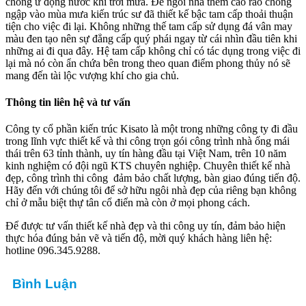
chống ứ đọng nước khi trời mưa. Để ngôi nhà thêm cao ráo chống
ngập vào mùa mưa kiến trúc sư đã thiết kế bậc tam cấp thoải thuận
tiện cho việc đi lại. Không những thế tam cấp sử dụng đá vân may
màu đen tạo nên sự đẳng cấp quý phái ngay từ cái nhìn đầu tiên khi
những ai đi qua đây. Hệ tam cấp không chỉ có tác dụng trong việc đi
lại mà nó còn ẩn chứa bên trong theo quan điểm phong thủy nó sẽ
mang đến tài lộc vượng khí cho gia chủ.
Thông tin liên hệ và tư vấn
Công ty cổ phần kiến trúc Kisato là một trong những công ty đi đầu
trong lĩnh vực thiết kế và thi công trọn gói công trình nhà ống mái
thái trên 63 tỉnh thành, uy tín hàng đầu tại Việt Nam, trên 10 năm
kinh nghiệm có đội ngũ KTS chuyên nghiệp. Chuyên thiết kế nhà
đẹp, công trình thi công đảm bảo chất lượng, bàn giao đúng tiến độ.
Hãy đến với chúng tôi để sở hữu ngôi nhà đẹp của riêng bạn không
chỉ ở mẫu biệt thự tân cổ điển mà còn ở mọi phong cách.
Để được tư vấn thiết kế nhà đẹp và thi công uy tín, đảm bảo hiện
thực hóa đúng bản vẽ và tiến độ, mời quý khách hàng liên hệ:
hotline 096.345.9288.
Bình Luận