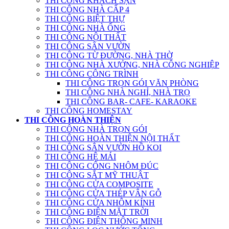
THI CÔNG KHÁCH SẠN
THI CÔNG NHÀ CẤP 4
THI CÔNG BIỆT THỰ
THI CÔNG NHÀ ỐNG
THI CÔNG NỘI THẤT
THI CÔNG SÂN VƯỜN
THI CÔNG TỪ ĐƯỜNG, NHÀ THỜ
THI CÔNG NHÀ XƯỞNG, NHÀ CÔNG NGHIỆP
THI CÔNG CÔNG TRÌNH
THI CÔNG TRỌN GÓI VĂN PHÒNG
THI CÔNG NHÀ NGHỈ, NHÀ TRỌ
THI CÔNG BAR- CAFE- KARAOKE
THI CÔNG HOMESTAY
THI CÔNG HOÀN THIỆN
THI CÔNG NHÀ TRỌN GÓI
THI CÔNG HOÀN THIỆN NỘI THẤT
THI CÔNG SÂN VƯỜN HỒ KOI
THI CÔNG HỆ MÁI
THI CÔNG CỔNG NHÔM ĐÚC
THI CÔNG SẮT MỸ THUẬT
THI CÔNG CỬA COMPOSITE
THI CÔNG CỬA THÉP VÂN GỖ
THI CÔNG CỬA NHÔM KÍNH
THI CÔNG ĐIỆN MẶT TRỜI
THI CÔNG ĐIỆN THÔNG MINH