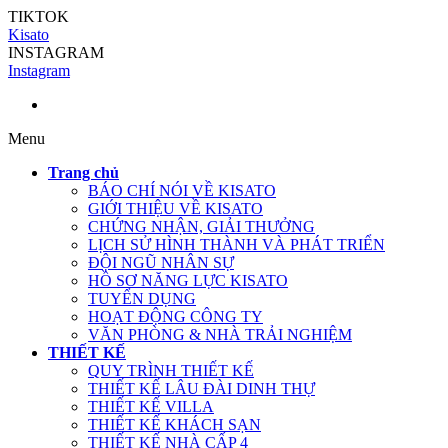
TIKTOK
Kisato
INSTAGRAM
Instagram
Menu
Trang chủ
BÁO CHÍ NÓI VỀ KISATO
GIỚI THIỆU VỀ KISATO
CHỨNG NHẬN, GIẢI THƯỞNG
LỊCH SỬ HÌNH THÀNH VÀ PHÁT TRIỂN
ĐỘI NGŨ NHÂN SỰ
HỒ SƠ NĂNG LỰC KISATO
TUYỂN DỤNG
HOẠT ĐỘNG CÔNG TY
VĂN PHÒNG & NHÀ TRẢI NGHIỆM
THIẾT KẾ
QUY TRÌNH THIẾT KẾ
THIẾT KẾ LÂU ĐÀI DINH THỰ
THIẾT KẾ VILLA
THIẾT KẾ KHÁCH SẠN
THIẾT KẾ NHÀ CẤP 4