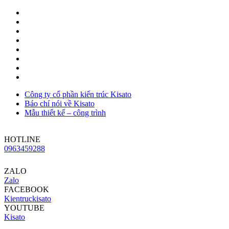
Công ty cổ phần kiến trúc Kisato
Báo chí nói về Kisato
Mẫu thiết kế – công trình
HOTLINE
0963459288
ZALO
Zalo
FACEBOOK
Kientruckisato
YOUTUBE
Kisato