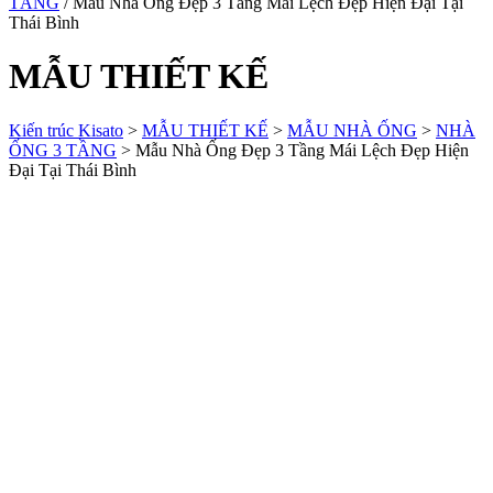
TẦNG
/ Mẫu Nhà Ống Đẹp 3 Tầng Mái Lệch Đẹp Hiện Đại Tại
Thái Bình
MẪU THIẾT KẾ
Kiến trúc Kisato
>
MẪU THIẾT KẾ
>
MẪU NHÀ ỐNG
>
NHÀ
ỐNG 3 TẦNG
>
Mẫu Nhà Ống Đẹp 3 Tầng Mái Lệch Đẹp Hiện
Đại Tại Thái Bình