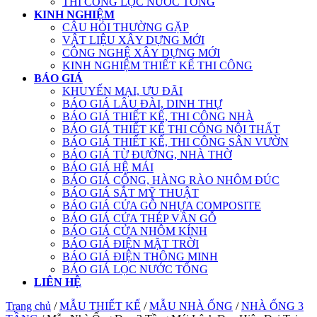
THI CÔNG LỌC NƯỚC TỔNG
KINH NGHIỆM
CÂU HỎI THƯỜNG GẶP
VẬT LIỆU XÂY DỰNG MỚI
CÔNG NGHỆ XÂY DỰNG MỚI
KINH NGHIỆM THIẾT KẾ THI CÔNG
BÁO GIÁ
KHUYẾN MẠI, ƯU ĐÃI
BÁO GIÁ LÂU ĐÀI, DINH THỰ
BÁO GIÁ THIẾT KẾ, THI CÔNG NHÀ
BÁO GIÁ THIẾT KẾ THI CÔNG NỘI THẤT
BÁO GIÁ THIẾT KẾ, THI CÔNG SÂN VƯỜN
BÁO GIÁ TỪ ĐƯỜNG, NHÀ THỜ
BÁO GIÁ HỆ MÁI
BÁO GIÁ CỔNG, HÀNG RÀO NHÔM ĐÚC
BÁO GIÁ SẮT MỸ THUẬT
BÁO GIÁ CỬA GỖ NHỰA COMPOSITE
BÁO GIÁ CỬA THÉP VÂN GỖ
BÁO GIÁ CỬA NHÔM KÍNH
BÁO GIÁ ĐIỆN MẶT TRỜI
BÁO GIÁ ĐIỆN THÔNG MINH
BÁO GIÁ LỌC NƯỚC TỔNG
LIÊN HỆ
Trang chủ
/
MẪU THIẾT KẾ
/
MẪU NHÀ ỐNG
/
NHÀ ỐNG 3