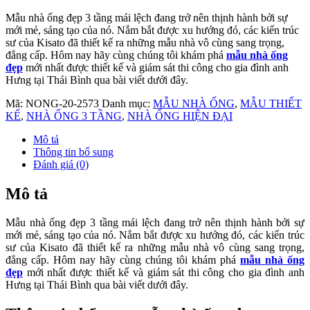
Mẫu nhà ống đẹp 3 tầng mái lệch đang trở nên thịnh hành bởi sự
mới mẻ, sáng tạo của nó. Nắm bắt được xu hướng đó, các kiến trúc
sư của Kisato đã thiết kế ra những mẫu nhà vô cùng sang trọng,
đẳng cấp. Hôm nay hãy cùng chúng tôi khám phá
mẫu nhà ống
đẹp
mới nhất được thiết kế và giám sát thi công cho gia đình anh
Hưng tại Thái Bình qua bài viết dưới đây.
Mã:
NONG-20-2573
Danh mục:
MẪU NHÀ ỐNG
,
MẪU THIẾT
KẾ
,
NHÀ ỐNG 3 TẦNG
,
NHÀ ỐNG HIỆN ĐẠI
Mô tả
Thông tin bổ sung
Đánh giá (0)
Mô tả
Mẫu nhà ống đẹp 3 tầng mái lệch đang trở nên thịnh hành bởi sự
mới mẻ, sáng tạo của nó. Nắm bắt được xu hướng đó, các kiến trúc
sư của Kisato đã thiết kế ra những mẫu nhà vô cùng sang trọng,
đẳng cấp. Hôm nay hãy cùng chúng tôi khám phá
mẫu nhà ống
đẹp
mới nhất được thiết kế và giám sát thi công cho gia đình anh
Hưng tại Thái Bình qua bài viết dưới đây.