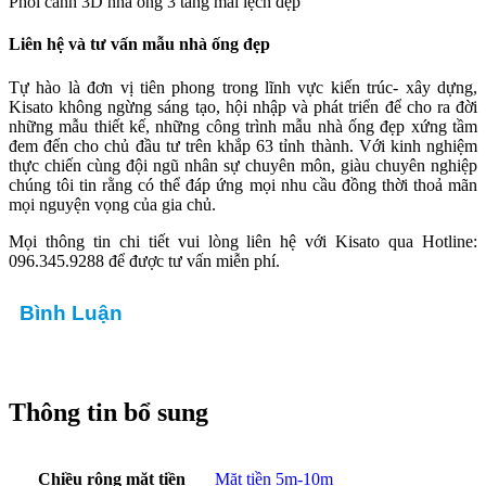
Phối cảnh 3D nhà ống 3 tầng mái lệch đẹp
Liên hệ và tư vấn mẫu nhà ống đẹp
Tự hào là đơn vị tiên phong trong lĩnh vực kiến trúc- xây dựng,
Kisato không ngừng sáng tạo, hội nhập và phát triển để cho ra đời
những mẫu thiết kế, những công trình mẫu nhà ống đẹp xứng tầm
đem đến cho chủ đầu tư trên khắp 63 tỉnh thành. Với kinh nghiệm
thực chiến cùng đội ngũ nhân sự chuyên môn, giàu chuyên nghiệp
chúng tôi tin rằng có thể đáp ứng mọi nhu cầu đồng thời thoả mãn
mọi nguyện vọng của gia chủ.
Mọi thông tin chi tiết vui lòng liên hệ với Kisato qua Hotline:
096.345.9288 để được tư vấn miễn phí.
Bình Luận
Thông tin bổ sung
Chiều rộng mặt tiền
Mặt tiền 5m-10m