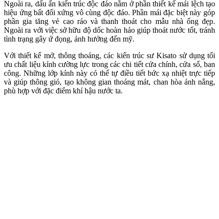
Ngoài ra, dấu ấn kiến trúc độc đáo nằm ở phần thiết kế mái lệch tạo
hiệu ứng bất đối xứng vô cùng độc đáo. Phần mái đặc biệt này góp
phần gia tăng vẻ cao ráo và thanh thoát cho mẫu nhà ống đẹp.
Ngoài ra với việc sở hữu độ dốc hoàn hảo giúp thoát nước tốt, tránh
tình trạng gây ứ đọng, ảnh hưởng đến mỹ.
Với thiết kế mở, thông thoáng, các kiến trúc sư Kisato sử dụng tối
ưu chất liệu kính cường lực trong các chi tiết cửa chính, cửa sổ, ban
công. Những lớp kính này có thể tự điều tiết bức xạ nhiệt trực tiếp
và giúp thông gió, tạo không gian thoáng mát, chan hòa ánh nắng,
phù hợp với đặc điểm khí hậu nước ta.