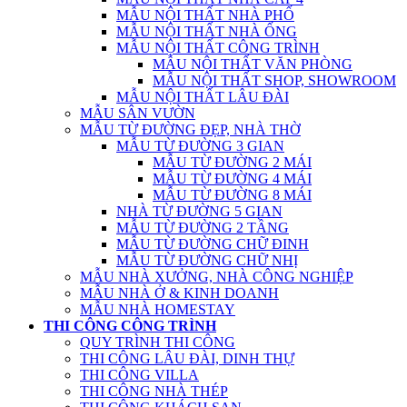
MẪU NỘI THẤT NHÀ PHỐ
MẪU NỘI THẤT NHÀ ỐNG
MẪU NỘI THẤT CÔNG TRÌNH
MẪU NỘI THẤT VĂN PHÒNG
MẪU NỘI THẤT SHOP, SHOWROOM
MẪU NỘI THẤT LÂU ĐÀI
MẪU SÂN VƯỜN
MẪU TỪ ĐƯỜNG ĐẸP, NHÀ THỜ
MẪU TỪ ĐƯỜNG 3 GIAN
MẪU TỪ ĐƯỜNG 2 MÁI
MẪU TỪ ĐƯỜNG 4 MÁI
MẪU TỪ ĐƯỜNG 8 MÁI
NHÀ TỪ ĐƯỜNG 5 GIAN
MẪU TỪ ĐƯỜNG 2 TẦNG
MẪU TỪ ĐƯỜNG CHỮ ĐINH
MẪU TỪ ĐƯỜNG CHỮ NHỊ
MẪU NHÀ XƯỞNG, NHÀ CÔNG NGHIỆP
MẪU NHÀ Ở & KINH DOANH
MẪU NHÀ HOMESTAY
THI CÔNG CÔNG TRÌNH
QUY TRÌNH THI CÔNG
THI CÔNG LÂU ĐÀI, DINH THỰ
THI CÔNG VILLA
THI CÔNG NHÀ THÉP