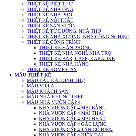
THIẾT KẾ BIỆT THỰ
THIẾT KẾ NHÀ ỐNG
THIẾT KẾ NHÀ PHỐ
THIẾT KẾ NỘI THẤT
THIẾT KẾ SÂN VƯỜN
THIẾT KẾ TỪ ĐƯỜNG, NHÀ THỜ
THIẾT KẾ NHÀ XƯỞNG, NHÀ CÔNG NGHIỆP
THIẾT KẾ CÔNG TRÌNH
THIẾT KẾ VĂN PHÒNG
THIẾT KẾ NHÀ NGHỈ, NHÀ TRỌ
THIẾT KẾ BAR, CAFE, KARAOKE
THIẾT KẾ NHÀ HÀNG
THIẾT KẾ HOMESTAY
MẪU THIẾT KẾ
MẪU LÂU ĐÀI DINH THỰ
MẪU VILLA
MẪU KHÁCH SẠN
MẪU NHÀ KHUNG THÉP
MẪU NHÀ VƯỜN CẤP 4
NHÀ VƯỜN CẤP 4 MÁI BẰNG
NHÀ VƯỜN CẤP 4 MÁI THÁI
NHÀ VƯỜN CẤP 4 MÁI NHẬT
NHÀ VƯỜN CẤP 4 GÁC LỬNG
NHÀ VƯỜN CẤP 4 TÂN CỔ ĐIỂN
NHÀ VƯỜN CẤP 4 HIỆN ĐẠI