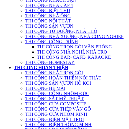
THI CÔNG KHÁCH SẠN
THI CÔNG NHÀ CẤP 4
THI CÔNG BIỆT THỰ
THI CÔNG NHÀ ỐNG
THI CÔNG NỘI THẤT
THI CÔNG SÂN VƯỜN
THI CÔNG TỪ ĐƯỜNG, NHÀ THỜ
THI CÔNG NHÀ XƯỞNG, NHÀ CÔNG NGHIỆP
THI CÔNG CÔNG TRÌNH
THI CÔNG TRỌN GÓI VĂN PHÒNG
THI CÔNG NHÀ NGHỈ, NHÀ TRỌ
THI CÔNG BAR- CAFE- KARAOKE
THI CÔNG HOMESTAY
THI CÔNG HOÀN THIỆN
THI CÔNG NHÀ TRỌN GÓI
THI CÔNG HOÀN THIỆN NỘI THẤT
THI CÔNG SÂN VƯỜN HỒ KOI
THI CÔNG HỆ MÁI
THI CÔNG CỔNG NHÔM ĐÚC
THI CÔNG SẮT MỸ THUẬT
THI CÔNG CỬA COMPOSITE
THI CÔNG CỬA THÉP VÂN GỖ
THI CÔNG CỬA NHÔM KÍNH
THI CÔNG ĐIỆN MẶT TRỜI
THI CÔNG ĐIỆN THÔNG MINH