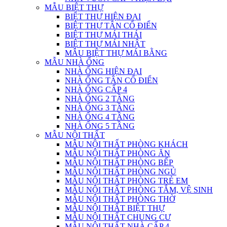
MẪU BIỆT THỰ
BIỆT THỰ HIỆN ĐẠI
BIỆT THỰ TÂN CỔ ĐIỂN
BIỆT THỰ MÁI THÁI
BIỆT THỰ MÁI NHẬT
MẪU BIỆT THỰ MÁI BẰNG
MẪU NHÀ ỐNG
NHÀ ỐNG HIỆN ĐẠI
NHÀ ỐNG TÂN CỔ ĐIỂN
NHÀ ỐNG CẤP 4
NHÀ ỐNG 2 TẦNG
NHÀ ỐNG 3 TẦNG
NHÀ ỐNG 4 TẦNG
NHÀ ỐNG 5 TẦNG
MẪU NỘI THẤT
MẪU NỘI THẤT PHÒNG KHÁCH
MẪU NỘI THẤT PHÒNG ĂN
MẪU NỘI THẤT PHÒNG BẾP
MẪU NỘI THẤT PHÒNG NGỦ
MẪU NỘI THẤT PHÒNG TRẺ EM
MẪU NỘI THẤT PHÒNG TẮM, VỆ SINH
MẪU NỘI THẤT PHÒNG THỜ
MẪU NỘI THẤT BIỆT THỰ
MẪU NỘI THẤT CHUNG CƯ
MẪU NỘI THẤT NHÀ CẤP 4