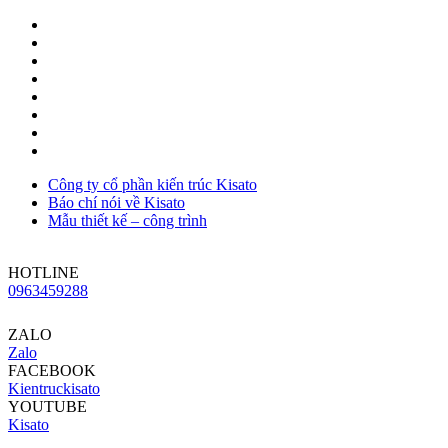
Công ty cổ phần kiến trúc Kisato
Báo chí nói về Kisato
Mẫu thiết kế – công trình
HOTLINE
0963459288
ZALO
Zalo
FACEBOOK
Kientruckisato
YOUTUBE
Kisato