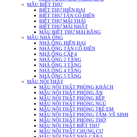
MẪU BIỆT THỰ
BIỆT THỰ HIỆN ĐẠI
BIỆT THỰ TÂN CỔ ĐIỂN
BIỆT THỰ MÁI THÁI
BIỆT THỰ MÁI NHẬT
MẪU BIỆT THỰ MÁI BẰNG
MẪU NHÀ ỐNG
NHÀ ỐNG HIỆN ĐẠI
NHÀ ỐNG TÂN CỔ ĐIỂN
NHÀ ỐNG CẤP 4
NHÀ ỐNG 2 TẦNG
NHÀ ỐNG 3 TẦNG
NHÀ ỐNG 4 TẦNG
NHÀ ỐNG 5 TẦNG
MẪU NỘI THẤT
MẪU NỘI THẤT PHÒNG KHÁCH
MẪU NỘI THẤT PHÒNG ĂN
MẪU NỘI THẤT PHÒNG BẾP
MẪU NỘI THẤT PHÒNG NGỦ
MẪU NỘI THẤT PHÒNG TRẺ EM
MẪU NỘI THẤT PHÒNG TẮM, VỆ SINH
MẪU NỘI THẤT PHÒNG THỜ
MẪU NỘI THẤT BIỆT THỰ
MẪU NỘI THẤT CHUNG CƯ
MẪU NỘI THẤT NHÀ CẤP 4