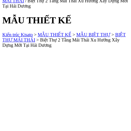
MÁI THÁI
/ Biệt Thự 2 Tầng Mái Thái Xu Hướng Xây Dựng Mới
Tại Hải Dương
MẪU THIẾT KẾ
Kiến trúc Kisato
>
MẪU THIẾT KẾ
>
MẪU BIỆT THỰ
>
BIỆT
THỰ MÁI THÁI
>
Biệt Thự 2 Tầng Mái Thái Xu Hướng Xây
Dựng Mới Tại Hải Dương