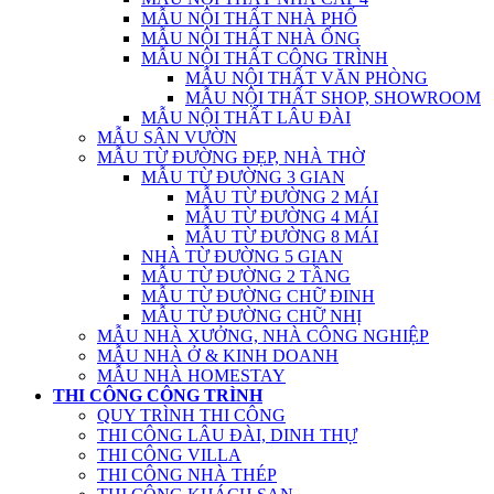
MẪU NỘI THẤT NHÀ PHỐ
MẪU NỘI THẤT NHÀ ỐNG
MẪU NỘI THẤT CÔNG TRÌNH
MẪU NỘI THẤT VĂN PHÒNG
MẪU NỘI THẤT SHOP, SHOWROOM
MẪU NỘI THẤT LÂU ĐÀI
MẪU SÂN VƯỜN
MẪU TỪ ĐƯỜNG ĐẸP, NHÀ THỜ
MẪU TỪ ĐƯỜNG 3 GIAN
MẪU TỪ ĐƯỜNG 2 MÁI
MẪU TỪ ĐƯỜNG 4 MÁI
MẪU TỪ ĐƯỜNG 8 MÁI
NHÀ TỪ ĐƯỜNG 5 GIAN
MẪU TỪ ĐƯỜNG 2 TẦNG
MẪU TỪ ĐƯỜNG CHỮ ĐINH
MẪU TỪ ĐƯỜNG CHỮ NHỊ
MẪU NHÀ XƯỞNG, NHÀ CÔNG NGHIỆP
MẪU NHÀ Ở & KINH DOANH
MẪU NHÀ HOMESTAY
THI CÔNG CÔNG TRÌNH
QUY TRÌNH THI CÔNG
THI CÔNG LÂU ĐÀI, DINH THỰ
THI CÔNG VILLA
THI CÔNG NHÀ THÉP