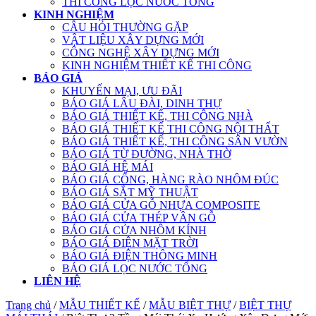
THI CÔNG LỌC NƯỚC TỔNG
KINH NGHIỆM
CÂU HỎI THƯỜNG GẶP
VẬT LIỆU XÂY DỰNG MỚI
CÔNG NGHỆ XÂY DỰNG MỚI
KINH NGHIỆM THIẾT KẾ THI CÔNG
BÁO GIÁ
KHUYẾN MẠI, ƯU ĐÃI
BÁO GIÁ LÂU ĐÀI, DINH THỰ
BÁO GIÁ THIẾT KẾ, THI CÔNG NHÀ
BÁO GIÁ THIẾT KẾ THI CÔNG NỘI THẤT
BÁO GIÁ THIẾT KẾ, THI CÔNG SÂN VƯỜN
BÁO GIÁ TỪ ĐƯỜNG, NHÀ THỜ
BÁO GIÁ HỆ MÁI
BÁO GIÁ CỔNG, HÀNG RÀO NHÔM ĐÚC
BÁO GIÁ SẮT MỸ THUẬT
BÁO GIÁ CỬA GỖ NHỰA COMPOSITE
BÁO GIÁ CỬA THÉP VÂN GỖ
BÁO GIÁ CỬA NHÔM KÍNH
BÁO GIÁ ĐIỆN MẶT TRỜI
BÁO GIÁ ĐIỆN THÔNG MINH
BÁO GIÁ LỌC NƯỚC TỔNG
LIÊN HỆ
Trang chủ
/
MẪU THIẾT KẾ
/
MẪU BIỆT THỰ
/
BIỆT THỰ