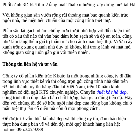
Phối cảnh 3D biệt thự 2 tầng mái Thái xu hướng xây dựng mới tại H
Với không gian sân vườn rộng rãi thoáng mát bao quanh kiến trúc
ngôi nhà, thể hiện tiêu chuẩn của một công trình biệt thự.
Phần sân lát gạch nhám chống trơn trượt phù hợp với điều kiện thời
tiết có xấu thế nào thì vẫn bảo đảm luôn sạch sẽ và độ an toàn, cũng
như làm tăng thêm giá trị thẩm mĩ cho cảnh quan biệt thự. Vườn cây
xanh trồng xung quanh nhà duy trì không khí trong lành và mát mẻ,
không gian sống luôn gần gũi với thiên nhiên.
Thông tin liên hệ và tư vấn
Công ty cổ phần kiến trúc Kisato là một trong những công ty đi đầu
trong lĩnh vực thiết kế và thi công trọn gói công trình nhà dân trên
63 tỉnh thành, uy tín hàng đầu tại Việt Nam, trên 10 năm kinh
nghiệm có đội ngũ KTS chuyên nghiệp. Chuyên
thiết kế nhà đẹp
,
công trình thi công đảm bảo chất lượng, bàn giao đúng tiến độ. Hãy
đến với chúng tôi để sở hữu ngôi nhà đẹp của riêng bạn không chỉ ở
mẫu biệt thự tân cổ điển mà còn ở mọi phong cách.
Để được tư vấn thiết kế nhà đẹp và thi công uy tín, đảm bảo hiện
thực hóa đúng bản vẽ và tiến độ, mời quý khách hàng liên hệ:
hotline 096.345.9288