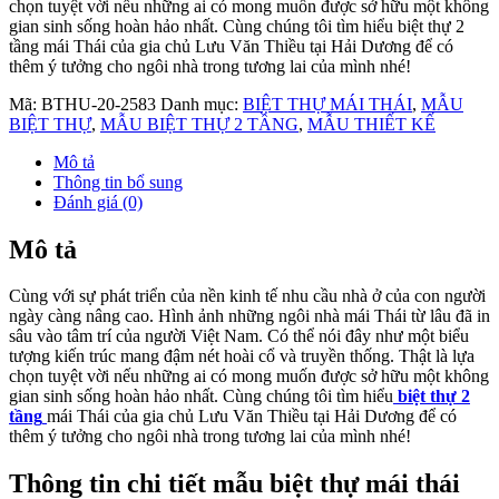
chọn tuyệt vời nếu những ai có mong muốn được sở hữu một không
gian sinh sống hoàn hảo nhất. Cùng chúng tôi tìm hiểu biệt thự 2
tầng mái Thái của gia chủ Lưu Văn Thiều tại Hải Dương để có
thêm ý tưởng cho ngôi nhà trong tương lai của mình nhé!
Mã:
BTHU-20-2583
Danh mục:
BIỆT THỰ MÁI THÁI
,
MẪU
BIỆT THỰ
,
MẪU BIỆT THỰ 2 TẦNG
,
MẪU THIẾT KẾ
Mô tả
Thông tin bổ sung
Đánh giá (0)
Mô tả
Cùng với sự phát triển của nền kinh tế nhu cầu nhà ở của con người
ngày càng nâng cao. Hình ảnh những ngôi nhà mái Thái từ lâu đã in
sâu vào tâm trí của người Việt Nam. Có thể nói đây như một biểu
tượng kiến trúc mang đậm nét hoài cổ và truyền thống. Thật là lựa
chọn tuyệt vời nếu những ai có mong muốn được sở hữu một không
gian sinh sống hoàn hảo nhất. Cùng chúng tôi tìm hiểu
biệt thự 2
tầng
mái Thái của gia chủ Lưu Văn Thiều tại Hải Dương để có
thêm ý tưởng cho ngôi nhà trong tương lai của mình nhé!
Thông tin chi tiết mẫu biệt thự mái thái