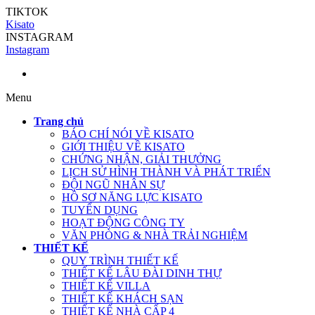
TIKTOK
Kisato
INSTAGRAM
Instagram
Menu
Trang chủ
BÁO CHÍ NÓI VỀ KISATO
GIỚI THIỆU VỀ KISATO
CHỨNG NHẬN, GIẢI THƯỞNG
LỊCH SỬ HÌNH THÀNH VÀ PHÁT TRIỂN
ĐỘI NGŨ NHÂN SỰ
HỒ SƠ NĂNG LỰC KISATO
TUYỂN DỤNG
HOẠT ĐỘNG CÔNG TY
VĂN PHÒNG & NHÀ TRẢI NGHIỆM
THIẾT KẾ
QUY TRÌNH THIẾT KẾ
THIẾT KẾ LÂU ĐÀI DINH THỰ
THIẾT KẾ VILLA
THIẾT KẾ KHÁCH SẠN
THIẾT KẾ NHÀ CẤP 4