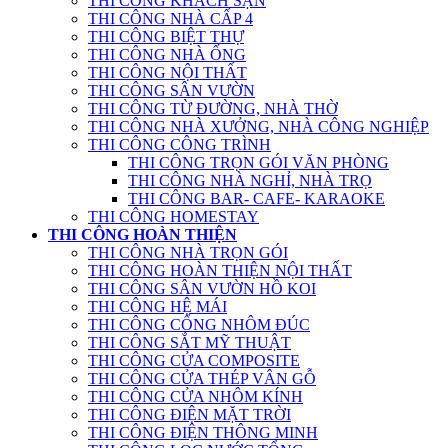
THI CÔNG KHÁCH SẠN
THI CÔNG NHÀ CẤP 4
THI CÔNG BIỆT THỰ
THI CÔNG NHÀ ỐNG
THI CÔNG NỘI THẤT
THI CÔNG SÂN VƯỜN
THI CÔNG TỪ ĐƯỜNG, NHÀ THỜ
THI CÔNG NHÀ XƯỞNG, NHÀ CÔNG NGHIỆP
THI CÔNG CÔNG TRÌNH
THI CÔNG TRỌN GÓI VĂN PHÒNG
THI CÔNG NHÀ NGHỈ, NHÀ TRỌ
THI CÔNG BAR- CAFE- KARAOKE
THI CÔNG HOMESTAY
THI CÔNG HOÀN THIỆN
THI CÔNG NHÀ TRỌN GÓI
THI CÔNG HOÀN THIỆN NỘI THẤT
THI CÔNG SÂN VƯỜN HỒ KOI
THI CÔNG HỆ MÁI
THI CÔNG CỔNG NHÔM ĐÚC
THI CÔNG SẮT MỸ THUẬT
THI CÔNG CỬA COMPOSITE
THI CÔNG CỬA THÉP VÂN GỖ
THI CÔNG CỬA NHÔM KÍNH
THI CÔNG ĐIỆN MẶT TRỜI
THI CÔNG ĐIỆN THÔNG MINH