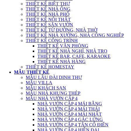
THIẾT KẾ BIỆT THỰ
THIẾT KẾ NHÀ ỐNG
THIẾT KẾ NHÀ PHỐ
THIẾT KẾ NỘI THẤT
THIẾT KẾ SÂN VƯỜN
THIẾT KẾ TỪ ĐƯỜNG, NHÀ THỜ
THIẾT KẾ NHÀ XƯỞNG, NHÀ CÔNG NGHIỆP
THIẾT KẾ CÔNG TRÌNH
THIẾT KẾ VĂN PHÒNG
THIẾT KẾ NHÀ NGHỈ, NHÀ TRỌ
THIẾT KẾ BAR, CAFE, KARAOKE
THIẾT KẾ NHÀ HÀNG
THIẾT KẾ HOMESTAY
MẪU THIẾT KẾ
MẪU LÂU ĐÀI DINH THỰ
MẪU VILLA
MẪU KHÁCH SẠN
MẪU NHÀ KHUNG THÉP
MẪU NHÀ VƯỜN CẤP 4
NHÀ VƯỜN CẤP 4 MÁI BẰNG
NHÀ VƯỜN CẤP 4 MÁI THÁI
NHÀ VƯỜN CẤP 4 MÁI NHẬT
NHÀ VƯỜN CẤP 4 GÁC LỬNG
NHÀ VƯỜN CẤP 4 TÂN CỔ ĐIỂN
NHÀ VƯỜN CẤP 4 HIỆN ĐẠI