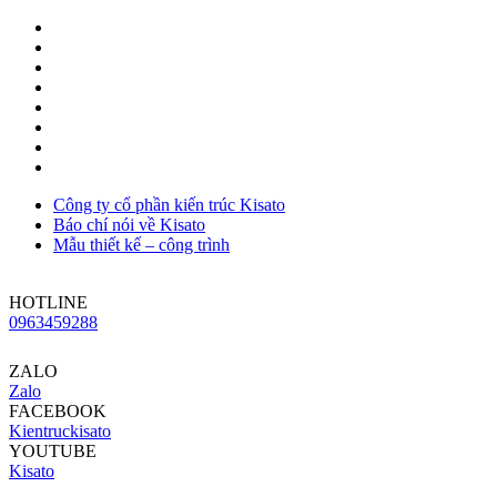
Công ty cổ phần kiến trúc Kisato
Báo chí nói về Kisato
Mẫu thiết kế – công trình
HOTLINE
0963459288
ZALO
Zalo
FACEBOOK
Kientruckisato
YOUTUBE
Kisato