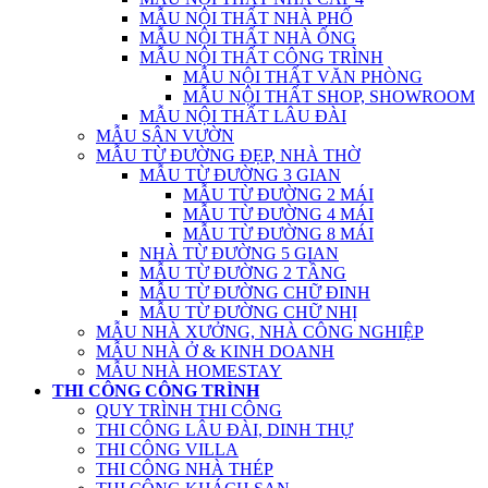
MẪU NỘI THẤT NHÀ PHỐ
MẪU NỘI THẤT NHÀ ỐNG
MẪU NỘI THẤT CÔNG TRÌNH
MẪU NỘI THẤT VĂN PHÒNG
MẪU NỘI THẤT SHOP, SHOWROOM
MẪU NỘI THẤT LÂU ĐÀI
MẪU SÂN VƯỜN
MẪU TỪ ĐƯỜNG ĐẸP, NHÀ THỜ
MẪU TỪ ĐƯỜNG 3 GIAN
MẪU TỪ ĐƯỜNG 2 MÁI
MẪU TỪ ĐƯỜNG 4 MÁI
MẪU TỪ ĐƯỜNG 8 MÁI
NHÀ TỪ ĐƯỜNG 5 GIAN
MẪU TỪ ĐƯỜNG 2 TẦNG
MẪU TỪ ĐƯỜNG CHỮ ĐINH
MẪU TỪ ĐƯỜNG CHỮ NHỊ
MẪU NHÀ XƯỞNG, NHÀ CÔNG NGHIỆP
MẪU NHÀ Ở & KINH DOANH
MẪU NHÀ HOMESTAY
THI CÔNG CÔNG TRÌNH
QUY TRÌNH THI CÔNG
THI CÔNG LÂU ĐÀI, DINH THỰ
THI CÔNG VILLA
THI CÔNG NHÀ THÉP