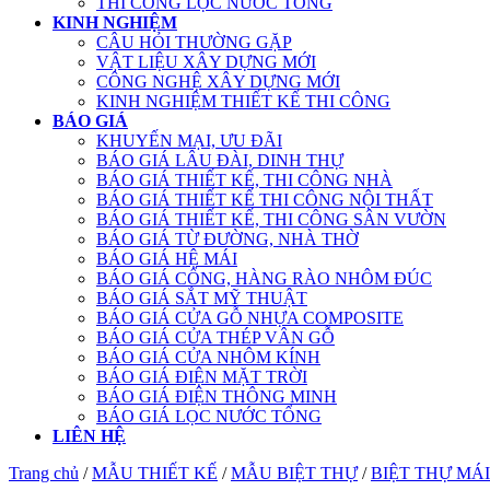
THI CÔNG LỌC NƯỚC TỔNG
KINH NGHIỆM
CÂU HỎI THƯỜNG GẶP
VẬT LIỆU XÂY DỰNG MỚI
CÔNG NGHỆ XÂY DỰNG MỚI
KINH NGHIỆM THIẾT KẾ THI CÔNG
BÁO GIÁ
KHUYẾN MẠI, ƯU ĐÃI
BÁO GIÁ LÂU ĐÀI, DINH THỰ
BÁO GIÁ THIẾT KẾ, THI CÔNG NHÀ
BÁO GIÁ THIẾT KẾ THI CÔNG NỘI THẤT
BÁO GIÁ THIẾT KẾ, THI CÔNG SÂN VƯỜN
BÁO GIÁ TỪ ĐƯỜNG, NHÀ THỜ
BÁO GIÁ HỆ MÁI
BÁO GIÁ CỔNG, HÀNG RÀO NHÔM ĐÚC
BÁO GIÁ SẮT MỸ THUẬT
BÁO GIÁ CỬA GỖ NHỰA COMPOSITE
BÁO GIÁ CỬA THÉP VÂN GỖ
BÁO GIÁ CỬA NHÔM KÍNH
BÁO GIÁ ĐIỆN MẶT TRỜI
BÁO GIÁ ĐIỆN THÔNG MINH
BÁO GIÁ LỌC NƯỚC TỔNG
LIÊN HỆ
Trang chủ
/
MẪU THIẾT KẾ
/
MẪU BIỆT THỰ
/
BIỆT THỰ MÁI