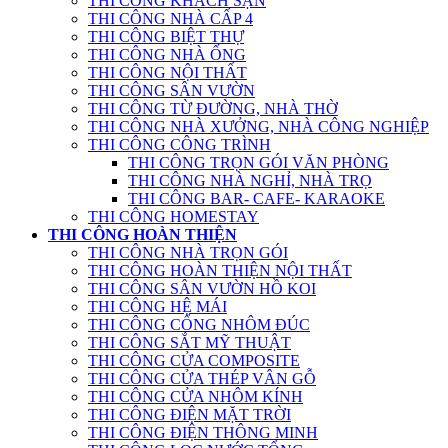
THI CÔNG KHÁCH SẠN
THI CÔNG NHÀ CẤP 4
THI CÔNG BIỆT THỰ
THI CÔNG NHÀ ỐNG
THI CÔNG NỘI THẤT
THI CÔNG SÂN VƯỜN
THI CÔNG TỪ ĐƯỜNG, NHÀ THỜ
THI CÔNG NHÀ XƯỞNG, NHÀ CÔNG NGHIỆP
THI CÔNG CÔNG TRÌNH
THI CÔNG TRỌN GÓI VĂN PHÒNG
THI CÔNG NHÀ NGHỈ, NHÀ TRỌ
THI CÔNG BAR- CAFE- KARAOKE
THI CÔNG HOMESTAY
THI CÔNG HOÀN THIỆN
THI CÔNG NHÀ TRỌN GÓI
THI CÔNG HOÀN THIỆN NỘI THẤT
THI CÔNG SÂN VƯỜN HỒ KOI
THI CÔNG HỆ MÁI
THI CÔNG CỔNG NHÔM ĐÚC
THI CÔNG SẮT MỸ THUẬT
THI CÔNG CỬA COMPOSITE
THI CÔNG CỬA THÉP VÂN GỖ
THI CÔNG CỬA NHÔM KÍNH
THI CÔNG ĐIỆN MẶT TRỜI
THI CÔNG ĐIỆN THÔNG MINH