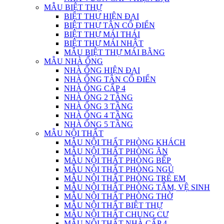
MẪU BIỆT THỰ
BIỆT THỰ HIỆN ĐẠI
BIỆT THỰ TÂN CỔ ĐIỂN
BIỆT THỰ MÁI THÁI
BIỆT THỰ MÁI NHẬT
MẪU BIỆT THỰ MÁI BẰNG
MẪU NHÀ ỐNG
NHÀ ỐNG HIỆN ĐẠI
NHÀ ỐNG TÂN CỔ ĐIỂN
NHÀ ỐNG CẤP 4
NHÀ ỐNG 2 TẦNG
NHÀ ỐNG 3 TẦNG
NHÀ ỐNG 4 TẦNG
NHÀ ỐNG 5 TẦNG
MẪU NỘI THẤT
MẪU NỘI THẤT PHÒNG KHÁCH
MẪU NỘI THẤT PHÒNG ĂN
MẪU NỘI THẤT PHÒNG BẾP
MẪU NỘI THẤT PHÒNG NGỦ
MẪU NỘI THẤT PHÒNG TRẺ EM
MẪU NỘI THẤT PHÒNG TẮM, VỆ SINH
MẪU NỘI THẤT PHÒNG THỜ
MẪU NỘI THẤT BIỆT THỰ
MẪU NỘI THẤT CHUNG CƯ
MẪU NỘI THẤT NHÀ CẤP 4