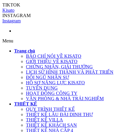
TIKTOK
Kisato
INSTAGRAM
Instagram
Menu
Trang chủ
BÁO CHÍ NÓI VỀ KISATO
GIỚI THIỆU VỀ KISATO
CHỨNG NHẬN, GIẢI THƯỞNG
LỊCH SỬ HÌNH THÀNH VÀ PHÁT TRIỂN
ĐỘI NGŨ NHÂN SỰ
HỒ SƠ NĂNG LỰC KISATO
TUYỂN DỤNG
HOẠT ĐỘNG CÔNG TY
VĂN PHÒNG & NHÀ TRẢI NGHIỆM
THIẾT KẾ
QUY TRÌNH THIẾT KẾ
THIẾT KẾ LÂU ĐÀI DINH THỰ
THIẾT KẾ VILLA
THIẾT KẾ KHÁCH SẠN
THIẾT KẾ NHÀ CẤP 4