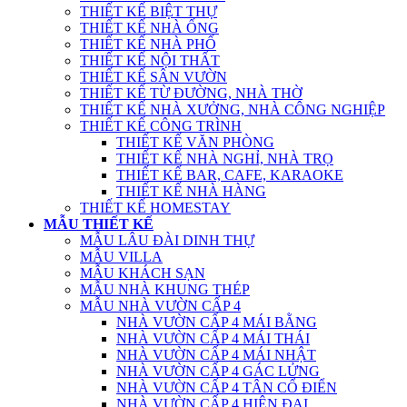
THIẾT KẾ BIỆT THỰ
THIẾT KẾ NHÀ ỐNG
THIẾT KẾ NHÀ PHỐ
THIẾT KẾ NỘI THẤT
THIẾT KẾ SÂN VƯỜN
THIẾT KẾ TỪ ĐƯỜNG, NHÀ THỜ
THIẾT KẾ NHÀ XƯỞNG, NHÀ CÔNG NGHIỆP
THIẾT KẾ CÔNG TRÌNH
THIẾT KẾ VĂN PHÒNG
THIẾT KẾ NHÀ NGHỈ, NHÀ TRỌ
THIẾT KẾ BAR, CAFE, KARAOKE
THIẾT KẾ NHÀ HÀNG
THIẾT KẾ HOMESTAY
MẪU THIẾT KẾ
MẪU LÂU ĐÀI DINH THỰ
MẪU VILLA
MẪU KHÁCH SẠN
MẪU NHÀ KHUNG THÉP
MẪU NHÀ VƯỜN CẤP 4
NHÀ VƯỜN CẤP 4 MÁI BẰNG
NHÀ VƯỜN CẤP 4 MÁI THÁI
NHÀ VƯỜN CẤP 4 MÁI NHẬT
NHÀ VƯỜN CẤP 4 GÁC LỬNG
NHÀ VƯỜN CẤP 4 TÂN CỔ ĐIỂN
NHÀ VƯỜN CẤP 4 HIỆN ĐẠI