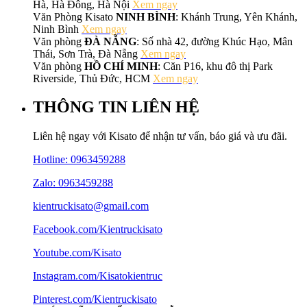
Hà, Hà Đông, Hà Nội
Xem ngay
Văn Phòng Kisato
NINH BÌNH
: Khánh Trung, Yên Khánh,
Ninh Bình
Xem ngay
Văn phòng
ĐÀ NẴNG
: Số nhà 42, đường Khúc Hạo, Mân
Thái, Sơn Trà, Đà Nẵng
Xem ngay
Văn phòng
HỒ CHÍ MINH
: Căn P16, khu đô thị Park
Riverside, Thủ Đức, HCM
Xem ngay
THÔNG TIN LIÊN HỆ
Liên hệ ngay với Kisato để nhận tư vấn, báo giá và ưu đãi.
Hotline:
0963459288
Zalo: 0963459288
kientruckisato@gmail.com
Facebook.com/Kientruckisato
Youtube.com/Kisato
Instagram.com/Kisatokientruc
Pinterest.com/Kientruckisato