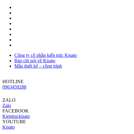
Công ty cổ phần kiến trúc Kisato
Báo chí nói về Kisato
Mẫu thiết kế – công trình
HOTLINE
0963459288
ZALO
Zalo
FACEBOOK
Kientruckisato
YOUTUBE
Kisato