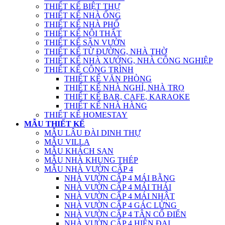
THIẾT KẾ BIỆT THỰ
THIẾT KẾ NHÀ ỐNG
THIẾT KẾ NHÀ PHỐ
THIẾT KẾ NỘI THẤT
THIẾT KẾ SÂN VƯỜN
THIẾT KẾ TỪ ĐƯỜNG, NHÀ THỜ
THIẾT KẾ NHÀ XƯỞNG, NHÀ CÔNG NGHIỆP
THIẾT KẾ CÔNG TRÌNH
THIẾT KẾ VĂN PHÒNG
THIẾT KẾ NHÀ NGHỈ, NHÀ TRỌ
THIẾT KẾ BAR, CAFE, KARAOKE
THIẾT KẾ NHÀ HÀNG
THIẾT KẾ HOMESTAY
MẪU THIẾT KẾ
MẪU LÂU ĐÀI DINH THỰ
MẪU VILLA
MẪU KHÁCH SẠN
MẪU NHÀ KHUNG THÉP
MẪU NHÀ VƯỜN CẤP 4
NHÀ VƯỜN CẤP 4 MÁI BẰNG
NHÀ VƯỜN CẤP 4 MÁI THÁI
NHÀ VƯỜN CẤP 4 MÁI NHẬT
NHÀ VƯỜN CẤP 4 GÁC LỬNG
NHÀ VƯỜN CẤP 4 TÂN CỔ ĐIỂN
NHÀ VƯỜN CẤP 4 HIỆN ĐẠI