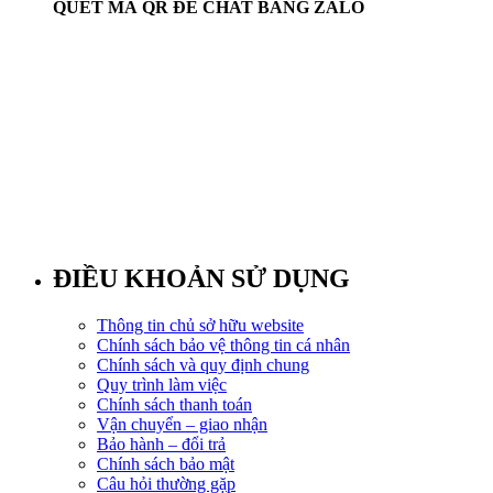
QUÉT MÃ QR ĐỂ CHAT BẰNG ZALO
ĐIỀU KHOẢN SỬ DỤNG
Thông tin chủ sở hữu website
Chính sách bảo vệ thông tin cá nhân
Chính sách và quy định chung
Quy trình làm việc
Chính sách thanh toán
Vận chuyển – giao nhận
Bảo hành – đổi trả
Chính sách bảo mật
Câu hỏi thường gặp