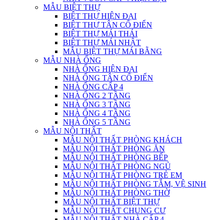
MẪU BIỆT THỰ
BIỆT THỰ HIỆN ĐẠI
BIỆT THỰ TÂN CỔ ĐIỂN
BIỆT THỰ MÁI THÁI
BIỆT THỰ MÁI NHẬT
MẪU BIỆT THỰ MÁI BẰNG
MẪU NHÀ ỐNG
NHÀ ỐNG HIỆN ĐẠI
NHÀ ỐNG TÂN CỔ ĐIỂN
NHÀ ỐNG CẤP 4
NHÀ ỐNG 2 TẦNG
NHÀ ỐNG 3 TẦNG
NHÀ ỐNG 4 TẦNG
NHÀ ỐNG 5 TẦNG
MẪU NỘI THẤT
MẪU NỘI THẤT PHÒNG KHÁCH
MẪU NỘI THẤT PHÒNG ĂN
MẪU NỘI THẤT PHÒNG BẾP
MẪU NỘI THẤT PHÒNG NGỦ
MẪU NỘI THẤT PHÒNG TRẺ EM
MẪU NỘI THẤT PHÒNG TẮM, VỆ SINH
MẪU NỘI THẤT PHÒNG THỜ
MẪU NỘI THẤT BIỆT THỰ
MẪU NỘI THẤT CHUNG CƯ
MẪU NỘI THẤT NHÀ CẤP 4