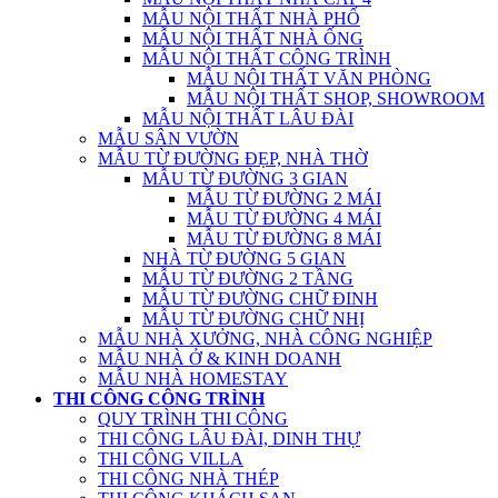
MẪU NỘI THẤT NHÀ PHỐ
MẪU NỘI THẤT NHÀ ỐNG
MẪU NỘI THẤT CÔNG TRÌNH
MẪU NỘI THẤT VĂN PHÒNG
MẪU NỘI THẤT SHOP, SHOWROOM
MẪU NỘI THẤT LÂU ĐÀI
MẪU SÂN VƯỜN
MẪU TỪ ĐƯỜNG ĐẸP, NHÀ THỜ
MẪU TỪ ĐƯỜNG 3 GIAN
MẪU TỪ ĐƯỜNG 2 MÁI
MẪU TỪ ĐƯỜNG 4 MÁI
MẪU TỪ ĐƯỜNG 8 MÁI
NHÀ TỪ ĐƯỜNG 5 GIAN
MẪU TỪ ĐƯỜNG 2 TẦNG
MẪU TỪ ĐƯỜNG CHỮ ĐINH
MẪU TỪ ĐƯỜNG CHỮ NHỊ
MẪU NHÀ XƯỞNG, NHÀ CÔNG NGHIỆP
MẪU NHÀ Ở & KINH DOANH
MẪU NHÀ HOMESTAY
THI CÔNG CÔNG TRÌNH
QUY TRÌNH THI CÔNG
THI CÔNG LÂU ĐÀI, DINH THỰ
THI CÔNG VILLA
THI CÔNG NHÀ THÉP