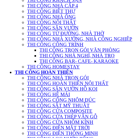
THI CÔNG KHÁCH SẠN
THI CÔNG NHÀ CẤP 4
THI CÔNG BIỆT THỰ
THI CÔNG NHÀ ỐNG
THI CÔNG NỘI THẤT
THI CÔNG SÂN VƯỜN
THI CÔNG TỪ ĐƯỜNG, NHÀ THỜ
THI CÔNG NHÀ XƯỞNG, NHÀ CÔNG NGHIỆP
THI CÔNG CÔNG TRÌNH
THI CÔNG TRỌN GÓI VĂN PHÒNG
THI CÔNG NHÀ NGHỈ, NHÀ TRỌ
THI CÔNG BAR- CAFE- KARAOKE
THI CÔNG HOMESTAY
THI CÔNG HOÀN THIỆN
THI CÔNG NHÀ TRỌN GÓI
THI CÔNG HOÀN THIỆN NỘI THẤT
THI CÔNG SÂN VƯỜN HỒ KOI
THI CÔNG HỆ MÁI
THI CÔNG CỔNG NHÔM ĐÚC
THI CÔNG SẮT MỸ THUẬT
THI CÔNG CỬA COMPOSITE
THI CÔNG CỬA THÉP VÂN GỖ
THI CÔNG CỬA NHÔM KÍNH
THI CÔNG ĐIỆN MẶT TRỜI
THI CÔNG ĐIỆN THÔNG MINH