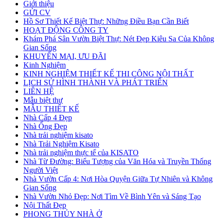
Giới thiệu
GỬI CV
Hồ Sơ Thiết Kế Biệt Thự: Những Điều Bạn Cần Biết
HOẠT ĐỘNG CÔNG TY
Khám Phá Sân Vườn Biệt Thự: Nét Đẹp Kiêu Sa Của Không
Gian Sống
KHUYẾN MẠI, ƯU ĐÃI
Kinh Nghiệm
KINH NGHIỆM THIẾT KẾ THI CÔNG NỘI THẤT
LỊCH SỬ HÌNH THÀNH VÀ PHÁT TRIỂN
LIÊN HỆ
Mẫu biệt thự
MẪU THIẾT KẾ
Nhà Cấp 4 Đẹp
Nhà Ống Đẹp
Nhà trải nghiệm kisato
Nhà Trải Nghiệm Kisato
Nhà trải nghiệm thực tế của KISATO
Nhà Từ Đường: Biểu Tượng của Văn Hóa và Truyền Thống
Người Việt
Nhà Vườn Cấp 4: Nơi Hòa Quyện Giữa Tự Nhiên và Không
Gian Sống
Nhà Vườn Nhỏ Đẹp: Nơi Tìm Về Bình Yên và Sáng Tạo
Nội Thất Đẹp
PHONG THỦY NHÀ Ở