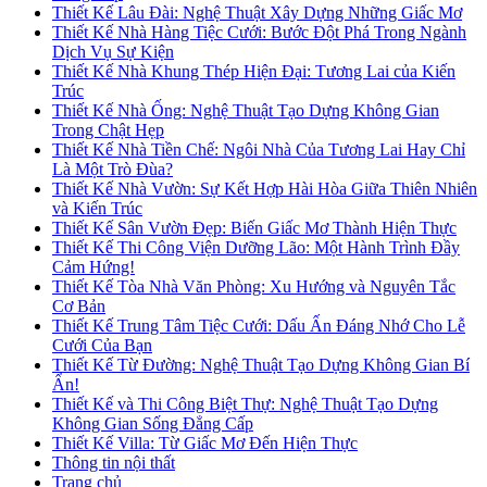
Thiết Kế Lâu Đài: Nghệ Thuật Xây Dựng Những Giấc Mơ
Thiết Kế Nhà Hàng Tiệc Cưới: Bước Đột Phá Trong Ngành
Dịch Vụ Sự Kiện
Thiết Kế Nhà Khung Thép Hiện Đại: Tương Lai của Kiến
Trúc
Thiết Kế Nhà Ống: Nghệ Thuật Tạo Dựng Không Gian
Trong Chật Hẹp
Thiết Kế Nhà Tiền Chế: Ngôi Nhà Của Tương Lai Hay Chỉ
Là Một Trò Đùa?
Thiết Kế Nhà Vườn: Sự Kết Hợp Hài Hòa Giữa Thiên Nhiên
và Kiến Trúc
Thiết Kế Sân Vườn Đẹp: Biến Giấc Mơ Thành Hiện Thực
Thiết Kế Thi Công Viện Dưỡng Lão: Một Hành Trình Đầy
Cảm Hứng!
Thiết Kế Tòa Nhà Văn Phòng: Xu Hướng và Nguyên Tắc
Cơ Bản
Thiết Kế Trung Tâm Tiệc Cưới: Dấu Ấn Đáng Nhớ Cho Lễ
Cưới Của Bạn
Thiết Kế Từ Đường: Nghệ Thuật Tạo Dựng Không Gian Bí
Ẩn!
Thiết Kế và Thi Công Biệt Thự: Nghệ Thuật Tạo Dựng
Không Gian Sống Đẳng Cấp
Thiết Kế Villa: Từ Giấc Mơ Đến Hiện Thực
Thông tin nội thất
Trang chủ