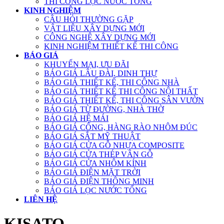
THI CÔNG LỌC NƯỚC TỔNG
KINH NGHIỆM
CÂU HỎI THƯỜNG GẶP
VẬT LIỆU XÂY DỰNG MỚI
CÔNG NGHỆ XÂY DỰNG MỚI
KINH NGHIỆM THIẾT KẾ THI CÔNG
BÁO GIÁ
KHUYẾN MẠI, ƯU ĐÃI
BÁO GIÁ LÂU ĐÀI, DINH THỰ
BÁO GIÁ THIẾT KẾ, THI CÔNG NHÀ
BÁO GIÁ THIẾT KẾ THI CÔNG NỘI THẤT
BÁO GIÁ THIẾT KẾ, THI CÔNG SÂN VƯỜN
BÁO GIÁ TỪ ĐƯỜNG, NHÀ THỜ
BÁO GIÁ HỆ MÁI
BÁO GIÁ CỔNG, HÀNG RÀO NHÔM ĐÚC
BÁO GIÁ SẮT MỸ THUẬT
BÁO GIÁ CỬA GỖ NHỰA COMPOSITE
BÁO GIÁ CỬA THÉP VÂN GỖ
BÁO GIÁ CỬA NHÔM KÍNH
BÁO GIÁ ĐIỆN MẶT TRỜI
BÁO GIÁ ĐIỆN THÔNG MINH
BÁO GIÁ LỌC NƯỚC TỔNG
LIÊN HỆ
KISATO