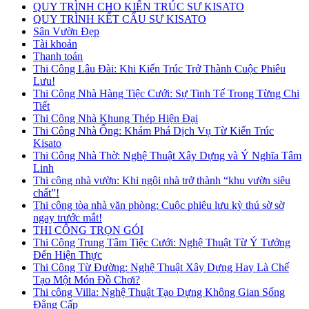
QUY TRÌNH CHO KIẾN TRÚC SƯ KISATO
QUY TRÌNH KẾT CẤU SƯ KISATO
Sân Vườn Đẹp
Tài khoản
Thanh toán
Thi Công Lâu Đài: Khi Kiến Trúc Trở Thành Cuộc Phiêu
Lưu!
Thi Công Nhà Hàng Tiệc Cưới: Sự Tinh Tế Trong Từng Chi
Tiết
Thi Công Nhà Khung Thép Hiện Đại
Thi Công Nhà Ống: Khám Phá Dịch Vụ Từ Kiến Trúc
Kisato
Thi Công Nhà Thờ: Nghệ Thuật Xây Dựng và Ý Nghĩa Tâm
Linh
Thi công nhà vườn: Khi ngôi nhà trở thành “khu vườn siêu
chất”!
Thi công tòa nhà văn phòng: Cuộc phiêu lưu kỳ thú sờ sờ
ngay trước mắt!
THI CÔNG TRỌN GÓI
Thi Công Trung Tâm Tiệc Cưới: Nghệ Thuật Từ Ý Tưởng
Đến Hiện Thực
Thi Công Từ Đường: Nghệ Thuật Xây Dựng Hay Là Chế
Tạo Một Món Đồ Chơi?
Thi công Villa: Nghệ Thuật Tạo Dựng Không Gian Sống
Đẳng Cấp