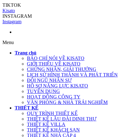
TIKTOK
Kisato
INSTAGRAM
Instagram
Menu
Trang chủ
BÁO CHÍ NÓI VỀ KISATO
GIỚI THIỆU VỀ KISATO
CHỨNG NHẬN, GIẢI THƯỞNG
LỊCH SỬ HÌNH THÀNH VÀ PHÁT TRIỂN
ĐỘI NGŨ NHÂN SỰ
HỒ SƠ NĂNG LỰC KISATO
TUYỂN DỤNG
HOẠT ĐỘNG CÔNG TY
VĂN PHÒNG & NHÀ TRẢI NGHIỆM
THIẾT KẾ
QUY TRÌNH THIẾT KẾ
THIẾT KẾ LÂU ĐÀI DINH THỰ
THIẾT KẾ VILLA
THIẾT KẾ KHÁCH SẠN
THIẾT KẾ NHÀ CẤP 4