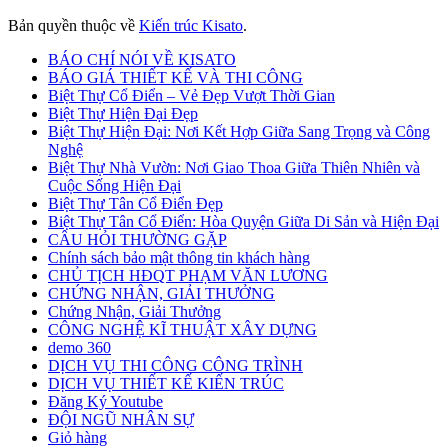
Bản quyền thuộc về
Kiến trúc Kisato
.
BÁO CHÍ NÓI VỀ KISATO
BÁO GIÁ THIẾT KẾ VÀ THI CÔNG
Biệt Thự Cổ Điển – Vẻ Đẹp Vượt Thời Gian
Biệt Thự Hiện Đại Đẹp
Biệt Thự Hiện Đại: Nơi Kết Hợp Giữa Sang Trọng và Công
Nghệ
Biệt Thự Nhà Vườn: Nơi Giao Thoa Giữa Thiên Nhiên và
Cuộc Sống Hiện Đại
Biệt Thự Tân Cổ Điển Đẹp
Biệt Thự Tân Cổ Điển: Hòa Quyện Giữa Di Sản và Hiện Đại
CÂU HỎI THƯỜNG GẶP
Chính sách bảo mật thông tin khách hàng
CHỦ TỊCH HĐQT PHẠM VĂN LƯƠNG
CHỨNG NHẬN, GIẢI THƯỞNG
Chứng Nhận, Giải Thưởng
CÔNG NGHỆ KĨ THUẬT XÂY DỰNG
demo 360
DỊCH VỤ THI CÔNG CÔNG TRÌNH
DỊCH VỤ THIẾT KẾ KIẾN TRÚC
Đăng Ký Youtube
ĐỘI NGŨ NHÂN SỰ
Giỏ hàng