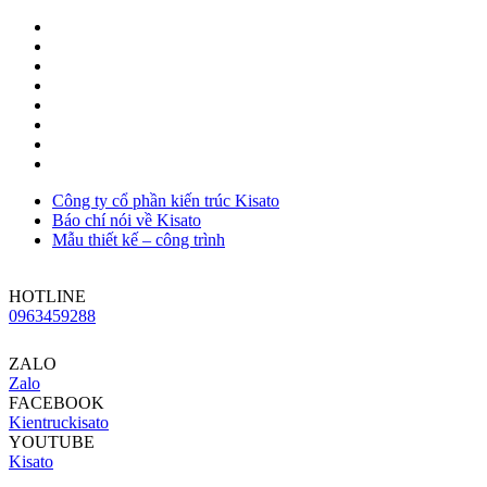
Công ty cổ phần kiến trúc Kisato
Báo chí nói về Kisato
Mẫu thiết kế – công trình
HOTLINE
0963459288
ZALO
Zalo
FACEBOOK
Kientruckisato
YOUTUBE
Kisato