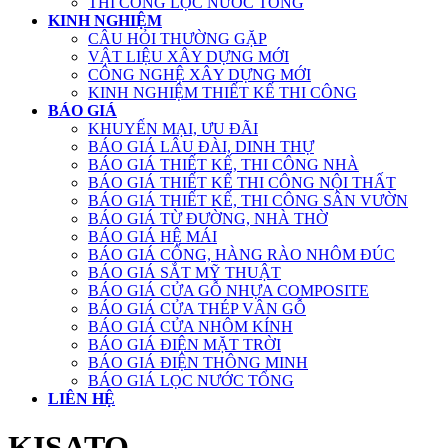
THI CÔNG LỌC NƯỚC TỔNG
KINH NGHIỆM
CÂU HỎI THƯỜNG GẶP
VẬT LIỆU XÂY DỰNG MỚI
CÔNG NGHỆ XÂY DỰNG MỚI
KINH NGHIỆM THIẾT KẾ THI CÔNG
BÁO GIÁ
KHUYẾN MẠI, ƯU ĐÃI
BÁO GIÁ LÂU ĐÀI, DINH THỰ
BÁO GIÁ THIẾT KẾ, THI CÔNG NHÀ
BÁO GIÁ THIẾT KẾ THI CÔNG NỘI THẤT
BÁO GIÁ THIẾT KẾ, THI CÔNG SÂN VƯỜN
BÁO GIÁ TỪ ĐƯỜNG, NHÀ THỜ
BÁO GIÁ HỆ MÁI
BÁO GIÁ CỔNG, HÀNG RÀO NHÔM ĐÚC
BÁO GIÁ SẮT MỸ THUẬT
BÁO GIÁ CỬA GỖ NHỰA COMPOSITE
BÁO GIÁ CỬA THÉP VÂN GỖ
BÁO GIÁ CỬA NHÔM KÍNH
BÁO GIÁ ĐIỆN MẶT TRỜI
BÁO GIÁ ĐIỆN THÔNG MINH
BÁO GIÁ LỌC NƯỚC TỔNG
LIÊN HỆ
KISATO