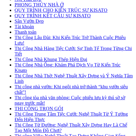
PHONG THỦY NHÀ Ở
QUY TRÌNH CHO KIẾN TRÚC SƯ KISATO
QUY TRÌNH KẾT CẤU SƯ KISATO
Sân Vườn Đẹp
Tài khoản
Thanh toán
Thi Công Lâu Đài: Khi Kiến Trúc Trở Thành Cuộc Phiêu
Lưu!
Thi Công Nhà Hàng Tiệc Cưới: Sự Tinh Tế Trong Từng Chi
Tiết
Thi Công Nhà Khung Thép Hiện Đại
Thi Công Nhà Ống: Khám Phá Dịch Vụ Từ Kiến Trúc
Kisato
Thi Công Nhà Thờ: Nghệ Thuật Xây Dựng và Ý Nghĩa Tâm
Linh
Thi công nhà vườn: Khi ngôi nhà trở thành “khu vườn siêu
chất”!
Thi công tòa nhà văn phòng: Cuộc phiêu lưu kỳ thú sờ sờ
ngay trước mắt!
THI CÔNG TRỌN GÓI
Thi Công Trung Tâm Tiệc Cưới: Nghệ Thuật Từ Ý Tưởng
Đến Hiện Thực
Thi Công Từ Đường: Nghệ Thuật Xây Dựng Hay Là Chế
Tạo Một Món Đồ Chơi?
Thi công Villa: Nghệ Thuật Tạo Dựng Không Gian Sống