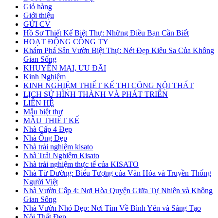
Giỏ hàng
Giới thiệu
GỬI CV
Hồ Sơ Thiết Kế Biệt Thự: Những Điều Bạn Cần Biết
HOẠT ĐỘNG CÔNG TY
Khám Phá Sân Vườn Biệt Thự: Nét Đẹp Kiêu Sa Của Không
Gian Sống
KHUYẾN MẠI, ƯU ĐÃI
Kinh Nghiệm
KINH NGHIỆM THIẾT KẾ THI CÔNG NỘI THẤT
LỊCH SỬ HÌNH THÀNH VÀ PHÁT TRIỂN
LIÊN HỆ
Mẫu biệt thự
MẪU THIẾT KẾ
Nhà Cấp 4 Đẹp
Nhà Ống Đẹp
Nhà trải nghiệm kisato
Nhà Trải Nghiệm Kisato
Nhà trải nghiệm thực tế của KISATO
Nhà Từ Đường: Biểu Tượng của Văn Hóa và Truyền Thống
Người Việt
Nhà Vườn Cấp 4: Nơi Hòa Quyện Giữa Tự Nhiên và Không
Gian Sống
Nhà Vườn Nhỏ Đẹp: Nơi Tìm Về Bình Yên và Sáng Tạo
Nội Thất Đẹp