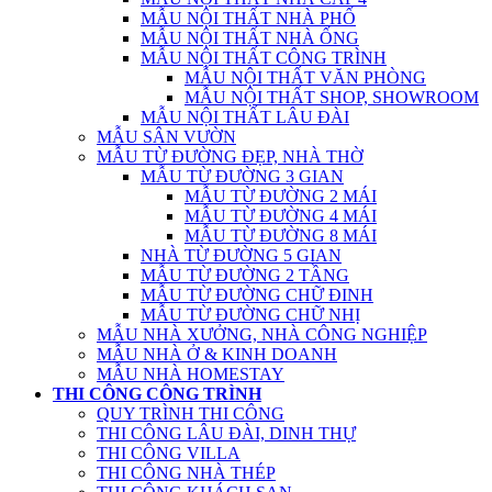
MẪU NỘI THẤT NHÀ PHỐ
MẪU NỘI THẤT NHÀ ỐNG
MẪU NỘI THẤT CÔNG TRÌNH
MẪU NỘI THẤT VĂN PHÒNG
MẪU NỘI THẤT SHOP, SHOWROOM
MẪU NỘI THẤT LÂU ĐÀI
MẪU SÂN VƯỜN
MẪU TỪ ĐƯỜNG ĐẸP, NHÀ THỜ
MẪU TỪ ĐƯỜNG 3 GIAN
MẪU TỪ ĐƯỜNG 2 MÁI
MẪU TỪ ĐƯỜNG 4 MÁI
MẪU TỪ ĐƯỜNG 8 MÁI
NHÀ TỪ ĐƯỜNG 5 GIAN
MẪU TỪ ĐƯỜNG 2 TẦNG
MẪU TỪ ĐƯỜNG CHỮ ĐINH
MẪU TỪ ĐƯỜNG CHỮ NHỊ
MẪU NHÀ XƯỞNG, NHÀ CÔNG NGHIỆP
MẪU NHÀ Ở & KINH DOANH
MẪU NHÀ HOMESTAY
THI CÔNG CÔNG TRÌNH
QUY TRÌNH THI CÔNG
THI CÔNG LÂU ĐÀI, DINH THỰ
THI CÔNG VILLA
THI CÔNG NHÀ THÉP