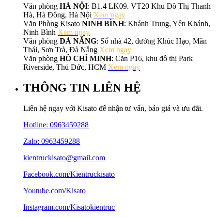
Văn phòng
HÀ NỘI
: B1.4 LK09. VT20 Khu Đô Thị Thanh
Hà, Hà Đông, Hà Nội
Xem ngay
Văn Phòng Kisato
NINH BÌNH
: Khánh Trung, Yên Khánh,
Ninh Bình
Xem ngay
Văn phòng
ĐÀ NẴNG
: Số nhà 42, đường Khúc Hạo, Mân
Thái, Sơn Trà, Đà Nẵng
Xem ngay
Văn phòng
HỒ CHÍ MINH
: Căn P16, khu đô thị Park
Riverside, Thủ Đức, HCM
Xem ngay
THÔNG TIN LIÊN HỆ
Liên hệ ngay với Kisato để nhận tư vấn, báo giá và ưu đãi.
Hotline:
0963459288
Zalo: 0963459288
kientruckisato@gmail.com
Facebook.com/Kientruckisato
Youtube.com/Kisato
Instagram.com/Kisatokientruc