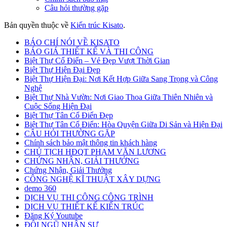
Câu hỏi thường gặp
Bản quyền thuộc về
Kiến trúc Kisato
.
BÁO CHÍ NÓI VỀ KISATO
BÁO GIÁ THIẾT KẾ VÀ THI CÔNG
Biệt Thự Cổ Điển – Vẻ Đẹp Vượt Thời Gian
Biệt Thự Hiện Đại Đẹp
Biệt Thự Hiện Đại: Nơi Kết Hợp Giữa Sang Trọng và Công
Nghệ
Biệt Thự Nhà Vườn: Nơi Giao Thoa Giữa Thiên Nhiên và
Cuộc Sống Hiện Đại
Biệt Thự Tân Cổ Điển Đẹp
Biệt Thự Tân Cổ Điển: Hòa Quyện Giữa Di Sản và Hiện Đại
CÂU HỎI THƯỜNG GẶP
Chính sách bảo mật thông tin khách hàng
CHỦ TỊCH HĐQT PHẠM VĂN LƯƠNG
CHỨNG NHẬN, GIẢI THƯỞNG
Chứng Nhận, Giải Thưởng
CÔNG NGHỆ KĨ THUẬT XÂY DỰNG
demo 360
DỊCH VỤ THI CÔNG CÔNG TRÌNH
DỊCH VỤ THIẾT KẾ KIẾN TRÚC
Đăng Ký Youtube
ĐỘI NGŨ NHÂN SỰ