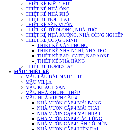
THIẾT KẾ BIỆT THỰ
THIẾT KẾ NHÀ ỐNG
THIẾT KẾ NHÀ PHỐ
THIẾT KẾ NỘI THẤT
THIẾT KẾ SÂN VƯỜN
THIẾT KẾ TỪ ĐƯỜNG, NHÀ THỜ
THIẾT KẾ NHÀ XƯỞNG, NHÀ CÔNG NGHIỆP
THIẾT KẾ CÔNG TRÌNH
THIẾT KẾ VĂN PHÒNG
THIẾT KẾ NHÀ NGHỈ, NHÀ TRỌ
THIẾT KẾ BAR, CAFE, KARAOKE
THIẾT KẾ NHÀ HÀNG
THIẾT KẾ HOMESTAY
MẪU THIẾT KẾ
MẪU LÂU ĐÀI DINH THỰ
MẪU VILLA
MẪU KHÁCH SẠN
MẪU NHÀ KHUNG THÉP
MẪU NHÀ VƯỜN CẤP 4
NHÀ VƯỜN CẤP 4 MÁI BẰNG
NHÀ VƯỜN CẤP 4 MÁI THÁI
NHÀ VƯỜN CẤP 4 MÁI NHẬT
NHÀ VƯỜN CẤP 4 GÁC LỬNG
NHÀ VƯỜN CẤP 4 TÂN CỔ ĐIỂN
NHÀ VƯỜN CẤP 4 HIỆN ĐẠI