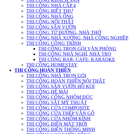
THI CÔNG KHÁCH SẠN
THI CÔNG NHÀ CẤP 4
THI CÔNG BIỆT THỰ
THI CÔNG NHÀ ỐNG
THI CÔNG NỘI THẤT
THI CÔNG SÂN VƯỜN
THI CÔNG TỪ ĐƯỜNG, NHÀ THỜ
THI CÔNG NHÀ XƯỞNG, NHÀ CÔNG NGHIỆP
THI CÔNG CÔNG TRÌNH
THI CÔNG TRỌN GÓI VĂN PHÒNG
THI CÔNG NHÀ NGHỈ, NHÀ TRỌ
THI CÔNG BAR- CAFE- KARAOKE
THI CÔNG HOMESTAY
THI CÔNG HOÀN THIỆN
THI CÔNG NHÀ TRỌN GÓI
THI CÔNG HOÀN THIỆN NỘI THẤT
THI CÔNG SÂN VƯỜN HỒ KOI
THI CÔNG HỆ MÁI
THI CÔNG CỔNG NHÔM ĐÚC
THI CÔNG SẮT MỸ THUẬT
THI CÔNG CỬA COMPOSITE
THI CÔNG CỬA THÉP VÂN GỖ
THI CÔNG CỬA NHÔM KÍNH
THI CÔNG ĐIỆN MẶT TRỜI
THI CÔNG ĐIỆN THÔNG MINH