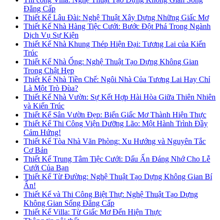
Đẳng Cấp
Thiết Kế Lâu Đài: Nghệ Thuật Xây Dựng Những Giấc Mơ
Thiết Kế Nhà Hàng Tiệc Cưới: Bước Đột Phá Trong Ngành
Dịch Vụ Sự Kiện
Thiết Kế Nhà Khung Thép Hiện Đại: Tương Lai của Kiến
Trúc
Thiết Kế Nhà Ống: Nghệ Thuật Tạo Dựng Không Gian
Trong Chật Hẹp
Thiết Kế Nhà Tiền Chế: Ngôi Nhà Của Tương Lai Hay Chỉ
Là Một Trò Đùa?
Thiết Kế Nhà Vườn: Sự Kết Hợp Hài Hòa Giữa Thiên Nhiên
và Kiến Trúc
Thiết Kế Sân Vườn Đẹp: Biến Giấc Mơ Thành Hiện Thực
Thiết Kế Thi Công Viện Dưỡng Lão: Một Hành Trình Đầy
Cảm Hứng!
Thiết Kế Tòa Nhà Văn Phòng: Xu Hướng và Nguyên Tắc
Cơ Bản
Thiết Kế Trung Tâm Tiệc Cưới: Dấu Ấn Đáng Nhớ Cho Lễ
Cưới Của Bạn
Thiết Kế Từ Đường: Nghệ Thuật Tạo Dựng Không Gian Bí
Ẩn!
Thiết Kế và Thi Công Biệt Thự: Nghệ Thuật Tạo Dựng
Không Gian Sống Đẳng Cấp
Thiết Kế Villa: Từ Giấc Mơ Đến Hiện Thực