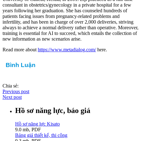
consultant in obstetrics/gynecology in a private hospital for a few
years following her graduation. She has counseled hundreds of
patients facing issues from pregnancy-related problems and
infertility, and has been in charge of over 2,000 deliveries, striving
always to achieve a normal delivery rather than operative. Moreover,
training is essential for AI to succeed, which entails the collection of
new information as new scenarios arise.
Read more about
https://www.metadialog.com/
here.
Bình Luận
Chia sẻ:
Previous post
Next post
Hồ sơ năng lực, báo giá
Hồ sơ năng lực Kisato
9.0 mb, PDF
Bảng giá thiết kế, thi công
0.3 mb, PDF