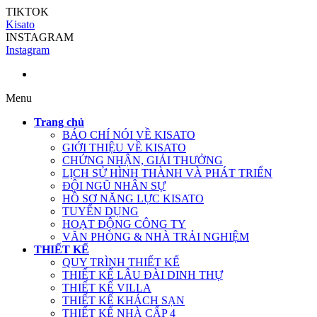
TIKTOK
Kisato
INSTAGRAM
Instagram
Menu
Trang chủ
BÁO CHÍ NÓI VỀ KISATO
GIỚI THIỆU VỀ KISATO
CHỨNG NHẬN, GIẢI THƯỞNG
LỊCH SỬ HÌNH THÀNH VÀ PHÁT TRIỂN
ĐỘI NGŨ NHÂN SỰ
HỒ SƠ NĂNG LỰC KISATO
TUYỂN DỤNG
HOẠT ĐỘNG CÔNG TY
VĂN PHÒNG & NHÀ TRẢI NGHIỆM
THIẾT KẾ
QUY TRÌNH THIẾT KẾ
THIẾT KẾ LÂU ĐÀI DINH THỰ
THIẾT KẾ VILLA
THIẾT KẾ KHÁCH SẠN
THIẾT KẾ NHÀ CẤP 4