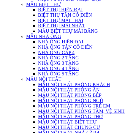
MẪU BIỆT THỰ
BIỆT THỰ HIỆN ĐẠI
BIỆT THỰ TÂN CỔ ĐIỂN
BIỆT THỰ MÁI THÁI
BIỆT THỰ MÁI NHẬT
MẪU BIỆT THỰ MÁI BẰNG
MẪU NHÀ ỐNG
NHÀ ỐNG HIỆN ĐẠI
NHÀ ỐNG TÂN CỔ ĐIỂN
NHÀ ỐNG CẤP 4
NHÀ ỐNG 2 TẦNG
NHÀ ỐNG 3 TẦNG
NHÀ ỐNG 4 TẦNG
NHÀ ỐNG 5 TẦNG
MẪU NỘI THẤT
MẪU NỘI THẤT PHÒNG KHÁCH
MẪU NỘI THẤT PHÒNG ĂN
MẪU NỘI THẤT PHÒNG BẾP
MẪU NỘI THẤT PHÒNG NGỦ
MẪU NỘI THẤT PHÒNG TRẺ EM
MẪU NỘI THẤT PHÒNG TẮM, VỆ SINH
MẪU NỘI THẤT PHÒNG THỜ
MẪU NỘI THẤT BIỆT THỰ
MẪU NỘI THẤT CHUNG CƯ
MẪU NỘI THẤT NHÀ CẤP 4