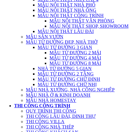
MẪU NỘI THẤT NHÀ PHỐ
MẪU NỘI THẤT NHÀ ỐNG
MẪU NỘI THẤT CÔNG TRÌNH
MẪU NỘI THẤT VĂN PHÒNG
MẪU NỘI THẤT SHOP, SHOWROOM
MẪU NỘI THẤT LÂU ĐÀI
MẪU SÂN VƯỜN
MẪU TỪ ĐƯỜNG ĐẸP, NHÀ THỜ
MẪU TỪ ĐƯỜNG 3 GIAN
MẪU TỪ ĐƯỜNG 2 MÁI
MẪU TỪ ĐƯỜNG 4 MÁI
MẪU TỪ ĐƯỜNG 8 MÁI
NHÀ TỪ ĐƯỜNG 5 GIAN
MẪU TỪ ĐƯỜNG 2 TẦNG
MẪU TỪ ĐƯỜNG CHỮ ĐINH
MẪU TỪ ĐƯỜNG CHỮ NHỊ
MẪU NHÀ XƯỞNG, NHÀ CÔNG NGHIỆP
MẪU NHÀ Ở & KINH DOANH
MẪU NHÀ HOMESTAY
THI CÔNG CÔNG TRÌNH
QUY TRÌNH THI CÔNG
THI CÔNG LÂU ĐÀI, DINH THỰ
THI CÔNG VILLA
THI CÔNG NHÀ THÉP