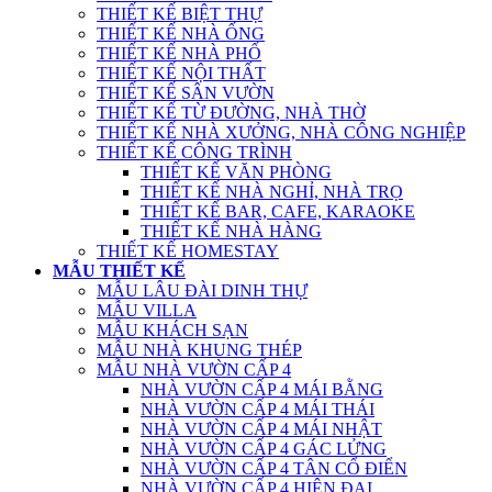
THIẾT KẾ BIỆT THỰ
THIẾT KẾ NHÀ ỐNG
THIẾT KẾ NHÀ PHỐ
THIẾT KẾ NỘI THẤT
THIẾT KẾ SÂN VƯỜN
THIẾT KẾ TỪ ĐƯỜNG, NHÀ THỜ
THIẾT KẾ NHÀ XƯỞNG, NHÀ CÔNG NGHIỆP
THIẾT KẾ CÔNG TRÌNH
THIẾT KẾ VĂN PHÒNG
THIẾT KẾ NHÀ NGHỈ, NHÀ TRỌ
THIẾT KẾ BAR, CAFE, KARAOKE
THIẾT KẾ NHÀ HÀNG
THIẾT KẾ HOMESTAY
MẪU THIẾT KẾ
MẪU LÂU ĐÀI DINH THỰ
MẪU VILLA
MẪU KHÁCH SẠN
MẪU NHÀ KHUNG THÉP
MẪU NHÀ VƯỜN CẤP 4
NHÀ VƯỜN CẤP 4 MÁI BẰNG
NHÀ VƯỜN CẤP 4 MÁI THÁI
NHÀ VƯỜN CẤP 4 MÁI NHẬT
NHÀ VƯỜN CẤP 4 GÁC LỬNG
NHÀ VƯỜN CẤP 4 TÂN CỔ ĐIỂN
NHÀ VƯỜN CẤP 4 HIỆN ĐẠI