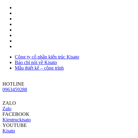
Công ty cổ phần kiến trúc Kisato
Báo chí nói về Kisato
Mẫu thiết kế – công trình
HOTLINE
0963459288
ZALO
Zalo
FACEBOOK
Kientruckisato
YOUTUBE
Kisato