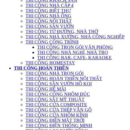
THI CÔNG KHÁCH SẠN
THI CÔNG NHÀ CẤP 4
THI CÔNG BIỆT THỰ
THI CÔNG NHÀ ỐNG
THI CÔNG NỘI THẤT
THI CÔNG SÂN VƯỜN
THI CÔNG TỪ ĐƯỜNG, NHÀ THỜ
THI CÔNG NHÀ XƯỞNG, NHÀ CÔNG NGHIỆP
THI CÔNG CÔNG TRÌNH
THI CÔNG TRỌN GÓI VĂN PHÒNG
THI CÔNG NHÀ NGHỈ, NHÀ TRỌ
THI CÔNG BAR- CAFE- KARAOKE
THI CÔNG HOMESTAY
THI CÔNG HOÀN THIỆN
THI CÔNG NHÀ TRỌN GÓI
THI CÔNG HOÀN THIỆN NỘI THẤT
THI CÔNG SÂN VƯỜN HỒ KOI
THI CÔNG HỆ MÁI
THI CÔNG CỔNG NHÔM ĐÚC
THI CÔNG SẮT MỸ THUẬT
THI CÔNG CỬA COMPOSITE
THI CÔNG CỬA THÉP VÂN GỖ
THI CÔNG CỬA NHÔM KÍNH
THI CÔNG ĐIỆN MẶT TRỜI
THI CÔNG ĐIỆN THÔNG MINH