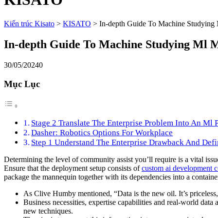
Kiến trúc Kisato
>
KISATO
>
In-depth Guide To Machine Studying
In-depth Guide To Machine Studying Ml 
30/05/2024
0
Mục Lục
Stage 2 Translate The Enterprise Problem Into An Ml
Dasher: Robotics Options For Workplace
Step 1 Understand The Enterprise Drawback And Defi
Determining the level of community assist you’ll require is a vital is
Ensure that the deployment setup consists of
custom ai development
package the mannequin together with its dependencies into a containe
As Clive Humby mentioned, “Data is the new oil. It’s priceless, 
Business necessities, expertise capabilities and real-world data
new techniques.