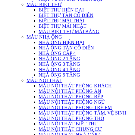
MẪU BIỆT THỰ
BIỆT THỰ HIỆN ĐẠI
BIỆT THỰ TÂN CỔ ĐIỂN
BIỆT THỰ MÁI THÁI
BIỆT THỰ MÁI NHẬT
MẪU BIỆT THỰ MÁI BẰNG
MẪU NHÀ ỐNG
NHÀ ỐNG HIỆN ĐẠI
NHÀ ỐNG TÂN CỔ ĐIỂN
NHÀ ỐNG CẤP 4
NHÀ ỐNG 2 TẦNG
NHÀ ỐNG 3 TẦNG
NHÀ ỐNG 4 TẦNG
NHÀ ỐNG 5 TẦNG
MẪU NỘI THẤT
MẪU NỘI THẤT PHÒNG KHÁCH
MẪU NỘI THẤT PHÒNG ĂN
MẪU NỘI THẤT PHÒNG BẾP
MẪU NỘI THẤT PHÒNG NGỦ
MẪU NỘI THẤT PHÒNG TRẺ EM
MẪU NỘI THẤT PHÒNG TẮM, VỆ SINH
MẪU NỘI THẤT PHÒNG THỜ
MẪU NỘI THẤT BIỆT THỰ
MẪU NỘI THẤT CHUNG CƯ
MẪU NỘI THẤT NHÀ CẤP 4