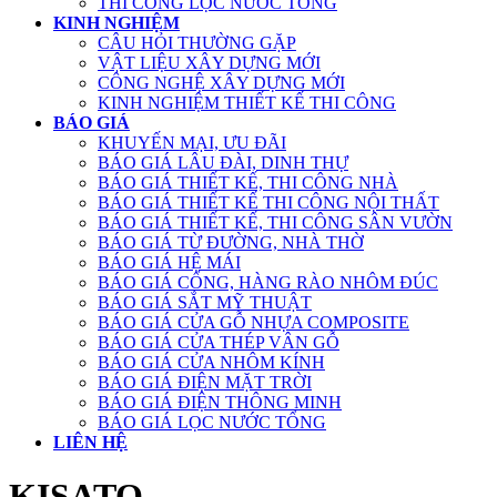
THI CÔNG LỌC NƯỚC TỔNG
KINH NGHIỆM
CÂU HỎI THƯỜNG GẶP
VẬT LIỆU XÂY DỰNG MỚI
CÔNG NGHỆ XÂY DỰNG MỚI
KINH NGHIỆM THIẾT KẾ THI CÔNG
BÁO GIÁ
KHUYẾN MẠI, ƯU ĐÃI
BÁO GIÁ LÂU ĐÀI, DINH THỰ
BÁO GIÁ THIẾT KẾ, THI CÔNG NHÀ
BÁO GIÁ THIẾT KẾ THI CÔNG NỘI THẤT
BÁO GIÁ THIẾT KẾ, THI CÔNG SÂN VƯỜN
BÁO GIÁ TỪ ĐƯỜNG, NHÀ THỜ
BÁO GIÁ HỆ MÁI
BÁO GIÁ CỔNG, HÀNG RÀO NHÔM ĐÚC
BÁO GIÁ SẮT MỸ THUẬT
BÁO GIÁ CỬA GỖ NHỰA COMPOSITE
BÁO GIÁ CỬA THÉP VÂN GỖ
BÁO GIÁ CỬA NHÔM KÍNH
BÁO GIÁ ĐIỆN MẶT TRỜI
BÁO GIÁ ĐIỆN THÔNG MINH
BÁO GIÁ LỌC NƯỚC TỔNG
LIÊN HỆ
KISATO