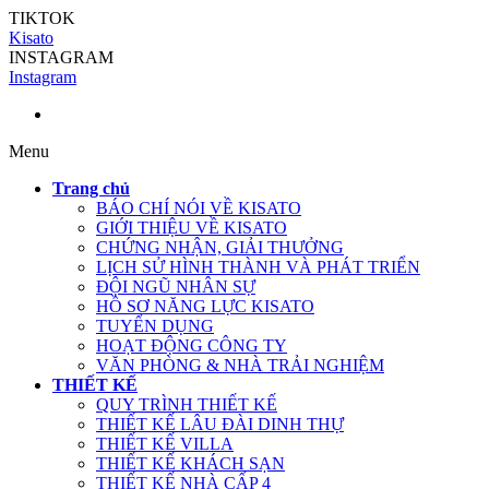
TIKTOK
Kisato
INSTAGRAM
Instagram
Menu
Trang chủ
BÁO CHÍ NÓI VỀ KISATO
GIỚI THIỆU VỀ KISATO
CHỨNG NHẬN, GIẢI THƯỞNG
LỊCH SỬ HÌNH THÀNH VÀ PHÁT TRIỂN
ĐỘI NGŨ NHÂN SỰ
HỒ SƠ NĂNG LỰC KISATO
TUYỂN DỤNG
HOẠT ĐỘNG CÔNG TY
VĂN PHÒNG & NHÀ TRẢI NGHIỆM
THIẾT KẾ
QUY TRÌNH THIẾT KẾ
THIẾT KẾ LÂU ĐÀI DINH THỰ
THIẾT KẾ VILLA
THIẾT KẾ KHÁCH SẠN
THIẾT KẾ NHÀ CẤP 4