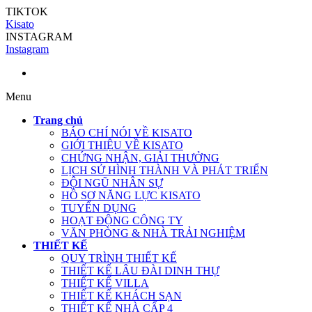
TIKTOK
Kisato
INSTAGRAM
Instagram
Menu
Trang chủ
BÁO CHÍ NÓI VỀ KISATO
GIỚI THIỆU VỀ KISATO
CHỨNG NHẬN, GIẢI THƯỞNG
LỊCH SỬ HÌNH THÀNH VÀ PHÁT TRIỂN
ĐỘI NGŨ NHÂN SỰ
HỒ SƠ NĂNG LỰC KISATO
TUYỂN DỤNG
HOẠT ĐỘNG CÔNG TY
VĂN PHÒNG & NHÀ TRẢI NGHIỆM
THIẾT KẾ
QUY TRÌNH THIẾT KẾ
THIẾT KẾ LÂU ĐÀI DINH THỰ
THIẾT KẾ VILLA
THIẾT KẾ KHÁCH SẠN
THIẾT KẾ NHÀ CẤP 4