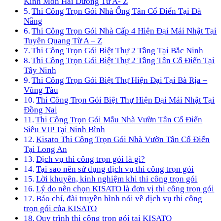
Kinh Môn Hải Dương Từ A- Z
Thi Công Trọn Gói Nhà Ống Tân Cổ Điển Tại Đà
Nẵng
Thi Công Trọn Gói Nhà Cấp 4 Hiện Đại Mái Nhật Tại
Tuyên Quang Từ A – Z
Thi Công Trọn Gói Biệt Thự 2 Tầng Tại Bắc Ninh
Thi Công Trọn Gói Biệt Thự 2 Tầng Tân Cổ Điển Tại
Tây Ninh
Thi Công Trọn Gói Biệt Thự Hiện Đại Tại Bà Rịa –
Vũng Tàu
Thi Công Trọn Gói Biệt Thự Hiện Đại Mái Nhật Tại
Đồng Nai
Thi Công Trọn Gói Mẫu Nhà Vườn Tân Cổ Điển
Siêu VIP Tại Ninh Bình
Kisato Thi Công Trọn Gói Nhà Vườn Tân Cổ Điển
Tại Long An
Dịch vụ thi công trọn gói là gì?
Tại sao nên sử dụng dịch vụ thi công trọn gói
Lời khuyên, kinh nghiệm khi thi công trọn gói
Lý do nên chọn KISATO là đơn vị thi công trọn gói
Báo chí, đài truyền hình nói về dịch vụ thi công
trọn gói của KISATO
Quy trình thi công trọn gói tại KISATO