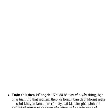
Tuân thủ theo kế hoạch:
Khi đã bắt tay vào xây dựng, bạn
phải tuân thủ thật nghiêm theo kế hoạch ban đầu, không nghe
theo lời khuyên làm thêm cái này, cái kia làm phát sinh chi
phí, kể cả người ta cho vay tiền cũng không nên nghe vì