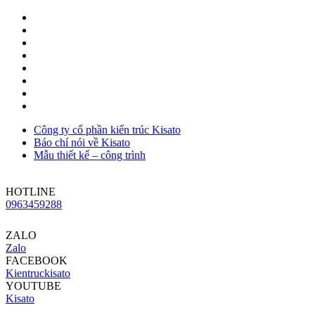
Công ty cổ phần kiến trúc Kisato
Báo chí nói về Kisato
Mẫu thiết kế – công trình
HOTLINE
0963459288
ZALO
Zalo
FACEBOOK
Kientruckisato
YOUTUBE
Kisato