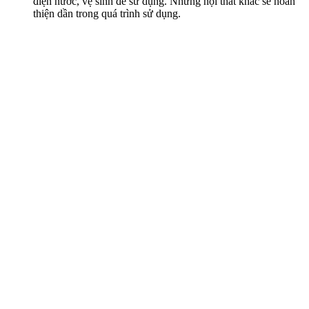
điện nước, vệ sinh để sử dụng. Những nội thất khác sẽ hoàn
thiện dần trong quá trình sử dụng.