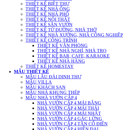
THIẾT KẾ BIỆT THỰ
THIẾT KẾ NHÀ ỐNG
THIẾT KẾ NHÀ PHỐ
THIẾT KẾ NỘI THẤT
THIẾT KẾ SÂN VƯỜN
THIẾT KẾ TỪ ĐƯỜNG, NHÀ THỜ
THIẾT KẾ NHÀ XƯỞNG, NHÀ CÔNG NGHIỆP
THIẾT KẾ CÔNG TRÌNH
THIẾT KẾ VĂN PHÒNG
THIẾT KẾ NHÀ NGHỈ, NHÀ TRỌ
THIẾT KẾ BAR, CAFE, KARAOKE
THIẾT KẾ NHÀ HÀNG
THIẾT KẾ HOMESTAY
MẪU THIẾT KẾ
MẪU LÂU ĐÀI DINH THỰ
MẪU VILLA
MẪU KHÁCH SẠN
MẪU NHÀ KHUNG THÉP
MẪU NHÀ VƯỜN CẤP 4
NHÀ VƯỜN CẤP 4 MÁI BẰNG
NHÀ VƯỜN CẤP 4 MÁI THÁI
NHÀ VƯỜN CẤP 4 MÁI NHẬT
NHÀ VƯỜN CẤP 4 GÁC LỬNG
NHÀ VƯỜN CẤP 4 TÂN CỔ ĐIỂN
NHÀ VƯỜN CẤP 4 HIỆN ĐẠI