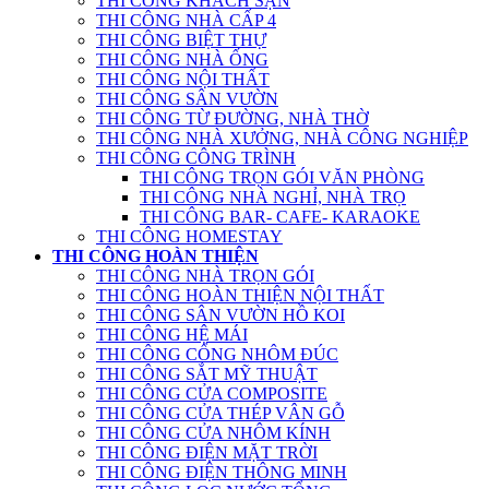
THI CÔNG KHÁCH SẠN
THI CÔNG NHÀ CẤP 4
THI CÔNG BIỆT THỰ
THI CÔNG NHÀ ỐNG
THI CÔNG NỘI THẤT
THI CÔNG SÂN VƯỜN
THI CÔNG TỪ ĐƯỜNG, NHÀ THỜ
THI CÔNG NHÀ XƯỞNG, NHÀ CÔNG NGHIỆP
THI CÔNG CÔNG TRÌNH
THI CÔNG TRỌN GÓI VĂN PHÒNG
THI CÔNG NHÀ NGHỈ, NHÀ TRỌ
THI CÔNG BAR- CAFE- KARAOKE
THI CÔNG HOMESTAY
THI CÔNG HOÀN THIỆN
THI CÔNG NHÀ TRỌN GÓI
THI CÔNG HOÀN THIỆN NỘI THẤT
THI CÔNG SÂN VƯỜN HỒ KOI
THI CÔNG HỆ MÁI
THI CÔNG CỔNG NHÔM ĐÚC
THI CÔNG SẮT MỸ THUẬT
THI CÔNG CỬA COMPOSITE
THI CÔNG CỬA THÉP VÂN GỖ
THI CÔNG CỬA NHÔM KÍNH
THI CÔNG ĐIỆN MẶT TRỜI
THI CÔNG ĐIỆN THÔNG MINH