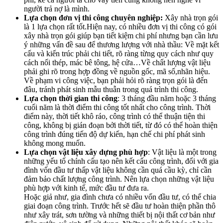
người trả nợ là mình.
Lựa chọn đơn vị thi công chuyên nghiệp:
Xây nhà trọn gói
là 1 lựa chọn rất tốt.Hiện nay, có nhiều đơn vị thi công có gói
xây nhà trọn gói giúp bạn tiết kiệm chi phí nhưng bạn cần lưu
ý những vấn đề sau để thương lượng với nhà thầu: Về mặt kết
cấu và kiến trúc phải chi tiết, rõ ràng từng quy cách như quy
cách nối thép, mác bê tông, hệ cửa…Về chất lượng vật liệu
phải ghi rõ trong hợp đồng về nguồn gốc, mã số,nhãn hiệu.
Về phạm vi công việc, bạn phải hỏi rõ ràng trọn gói là đến
đâu, tránh phát sinh mẫu thuẫn trong quá trình thi công.
L
ựa chọn thời gian thi công
: 3 tháng đầu năm hoặc 3 tháng
cuối năm là thời điểm thi công tốt nhất cho công trình. Thời
điểm này, thời tiết khô ráo, công trình có thể thuận tiện thi
công, không bị gián đoạn bởi thời tiết, từ đó có thể hoàn thiện
công trình đúng tiến độ dự kiến, hạn chế chi phí phát sinh
không mong muốn.
Lựa chọn vật liệu xây dựng phù hợp
: Vật liệu là một trong
những yếu tố chính cấu tạo nên kết cấu công trình, đối với gia
đình vốn đầu tư thấp vật liệu không cần quá cầu kỳ, chỉ cần
đảm bảo chất lượng công trình. Nên lựa chọn những vật liệu
phù hợp với kinh tế, mức đầu tư đưa ra.
Hoặc giả như, gia đình chưa có nhiều vốn đầu tư, có thể chia
giai đoạn công trình. Trước hết sẽ đầu tư hoàn thiện phần thô
như xây trát, sơn tường và những thiết bị nội thất cơ bản như