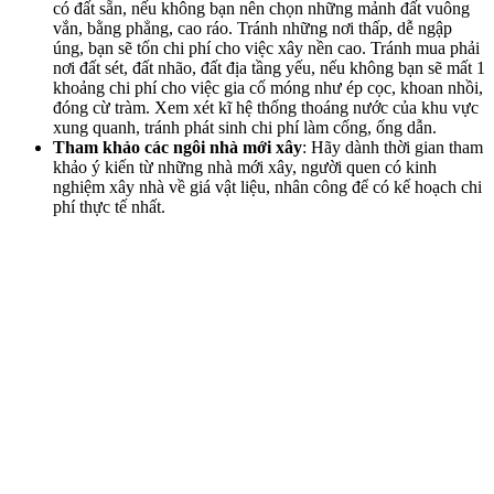
có đất sẵn, nếu không bạn nên chọn những mảnh đất vuông
vắn, bằng phẳng, cao ráo. Tránh những nơi thấp, dễ ngập
úng, bạn sẽ tốn chi phí cho việc xây nền cao. Tránh mua phải
nơi đất sét, đất nhão, đất địa tầng yếu, nếu không bạn sẽ mất 1
khoảng chi phí cho việc gia cố móng như ép cọc, khoan nhồi,
đóng cừ tràm. Xem xét kĩ hệ thống thoáng nước của khu vực
xung quanh, tránh phát sinh chi phí làm cống, ống dẫn.
Tham khảo các ngôi nhà mới xây
: Hãy dành thời gian tham
khảo ý kiến từ những nhà mới xây, người quen có kinh
nghiệm xây nhà về giá vật liệu, nhân công để có kế hoạch chi
phí thực tế nhất.