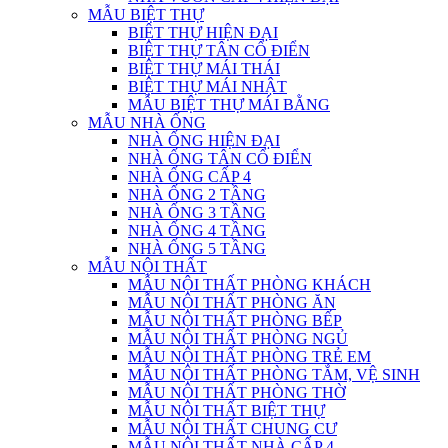
MẪU BIỆT THỰ
BIỆT THỰ HIỆN ĐẠI
BIỆT THỰ TÂN CỔ ĐIỂN
BIỆT THỰ MÁI THÁI
BIỆT THỰ MÁI NHẬT
MẪU BIỆT THỰ MÁI BẰNG
MẪU NHÀ ỐNG
NHÀ ỐNG HIỆN ĐẠI
NHÀ ỐNG TÂN CỔ ĐIỂN
NHÀ ỐNG CẤP 4
NHÀ ỐNG 2 TẦNG
NHÀ ỐNG 3 TẦNG
NHÀ ỐNG 4 TẦNG
NHÀ ỐNG 5 TẦNG
MẪU NỘI THẤT
MẪU NỘI THẤT PHÒNG KHÁCH
MẪU NỘI THẤT PHÒNG ĂN
MẪU NỘI THẤT PHÒNG BẾP
MẪU NỘI THẤT PHÒNG NGỦ
MẪU NỘI THẤT PHÒNG TRẺ EM
MẪU NỘI THẤT PHÒNG TẮM, VỆ SINH
MẪU NỘI THẤT PHÒNG THỜ
MẪU NỘI THẤT BIỆT THỰ
MẪU NỘI THẤT CHUNG CƯ
MẪU NỘI THẤT NHÀ CẤP 4