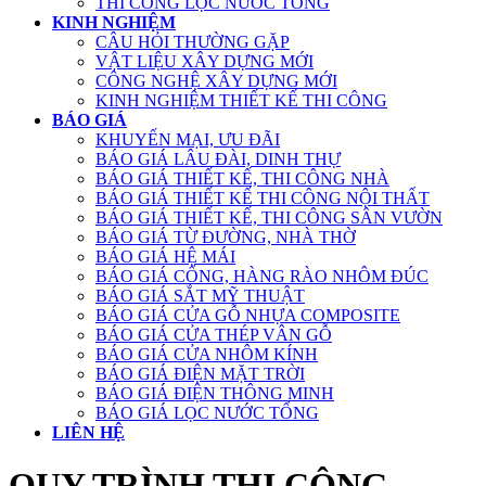
THI CÔNG LỌC NƯỚC TỔNG
KINH NGHIỆM
CÂU HỎI THƯỜNG GẶP
VẬT LIỆU XÂY DỰNG MỚI
CÔNG NGHỆ XÂY DỰNG MỚI
KINH NGHIỆM THIẾT KẾ THI CÔNG
BÁO GIÁ
KHUYẾN MẠI, ƯU ĐÃI
BÁO GIÁ LÂU ĐÀI, DINH THỰ
BÁO GIÁ THIẾT KẾ, THI CÔNG NHÀ
BÁO GIÁ THIẾT KẾ THI CÔNG NỘI THẤT
BÁO GIÁ THIẾT KẾ, THI CÔNG SÂN VƯỜN
BÁO GIÁ TỪ ĐƯỜNG, NHÀ THỜ
BÁO GIÁ HỆ MÁI
BÁO GIÁ CỔNG, HÀNG RÀO NHÔM ĐÚC
BÁO GIÁ SẮT MỸ THUẬT
BÁO GIÁ CỬA GỖ NHỰA COMPOSITE
BÁO GIÁ CỬA THÉP VÂN GỖ
BÁO GIÁ CỬA NHÔM KÍNH
BÁO GIÁ ĐIỆN MẶT TRỜI
BÁO GIÁ ĐIỆN THÔNG MINH
BÁO GIÁ LỌC NƯỚC TỔNG
LIÊN HỆ
QUY TRÌNH THI CÔNG