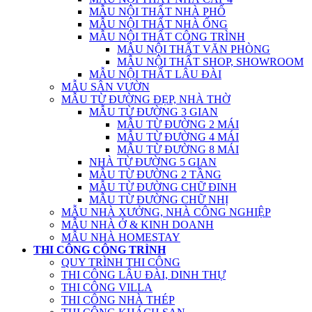
MẪU NỘI THẤT NHÀ PHỐ
MẪU NỘI THẤT NHÀ ỐNG
MẪU NỘI THẤT CÔNG TRÌNH
MẪU NỘI THẤT VĂN PHÒNG
MẪU NỘI THẤT SHOP, SHOWROOM
MẪU NỘI THẤT LÂU ĐÀI
MẪU SÂN VƯỜN
MẪU TỪ ĐƯỜNG ĐẸP, NHÀ THỜ
MẪU TỪ ĐƯỜNG 3 GIAN
MẪU TỪ ĐƯỜNG 2 MÁI
MẪU TỪ ĐƯỜNG 4 MÁI
MẪU TỪ ĐƯỜNG 8 MÁI
NHÀ TỪ ĐƯỜNG 5 GIAN
MẪU TỪ ĐƯỜNG 2 TẦNG
MẪU TỪ ĐƯỜNG CHỮ ĐINH
MẪU TỪ ĐƯỜNG CHỮ NHỊ
MẪU NHÀ XƯỞNG, NHÀ CÔNG NGHIỆP
MẪU NHÀ Ở & KINH DOANH
MẪU NHÀ HOMESTAY
THI CÔNG CÔNG TRÌNH
QUY TRÌNH THI CÔNG
THI CÔNG LÂU ĐÀI, DINH THỰ
THI CÔNG VILLA
THI CÔNG NHÀ THÉP