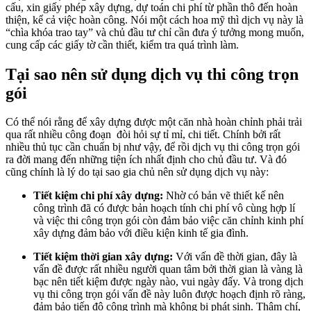
cấu, xin giấy phép xây dựng, dự toán chi phí từ phần thô đến hoàn
thiện, kể cả việc hoàn công. Nói một cách hoa mỹ thì dịch vụ này là
“chìa khóa trao tay” và chủ đầu tư chỉ cần đưa ý tưởng mong muốn,
cung cấp các giấy tờ cần thiết, kiểm tra quá trình làm.
Tại sao nên sử dụng dịch vụ thi công trọn
gói
Có thể nói rằng để xây dựng được một căn nhà hoàn chỉnh phải trải
qua rất nhiều công đoạn đòi hỏi sự tỉ mỉ, chi tiết. Chính bởi rất
nhiều thủ tục cần chuẩn bị như vậy, để rồi dịch vụ thi công trọn gói
ra đời mang đến những tiện ích nhất định cho chủ đầu tư. Và đó
cũng chính là lý do tại sao gia chủ nên sử dụng dịch vụ này:
Tiết kiệm chi phí xây dựng:
Nhờ có bản vẽ thiết kế nên
công trình đã có được bản hoạch tính chi phí vô cùng hợp lí
và việc thi công trọn gói còn đảm bảo việc căn chỉnh kinh phí
xây dựng đảm bảo với điều kiện kinh tế gia đình.
Tiết kiệm thời gian xây dựng:
Với vấn đề thời gian, đây là
vấn đề được rất nhiều người quan tâm bởi thời gian là vàng là
bạc nên tiết kiệm được ngày nào, vui ngày đấy. Và trong dịch
vụ thi công trọn gói vấn đề này luôn được hoạch định rõ ràng,
đảm bảo tiến độ công trình mà không bị phát sinh. Thậm chí,