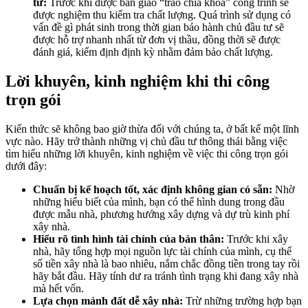
tư:
Trước khi được bàn giao “trao chìa khóa” công trình sẽ
được nghiệm thu kiểm tra chất lượng. Quá trình sử dụng có
vấn đề gì phát sinh trong thời gian bảo hành chủ đầu tư sẽ
được hỗ trợ nhanh nhất từ đơn vị thầu, đồng thời sẽ được
đánh giá, kiểm định định kỳ nhằm đảm bảo chất lượng.
Lời khuyên, kinh nghiệm khi thi công
trọn gói
Kiến thức sẽ không bao giờ thừa đối với chúng ta, ở bất kể một lĩnh
vực nào. Hãy trở thành những vị chủ đầu tư thông thái bằng việc
tìm hiểu những lời khuyên, kinh nghiệm về việc thi công trọn gói
dưới đây:
Chuẩn bị kế hoạch tốt, xác định không gian có sẵn:
Nhờ
những hiểu biết của mình, bạn có thể hình dung trong đầu
được mẫu nhà, phương hướng xây dựng và dự trù kinh phí
xây nhà.
Hiểu rõ tình hình tài chính của bản thân:
Trước khi xây
nhà, hãy tổng hợp mọi nguồn lực tài chính của mình, cụ thể
số tiền xây nhà là bao nhiêu, nắm chắc đồng tiền trong tay rồi
hãy bắt đầu. Hãy tính dư ra tránh tình trạng khi đang xây nhà
mà hết vốn.
Lựa chọn mảnh đất dễ xây nhà:
Trừ những trường hợp bạn