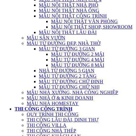
MẪU NỘI THẤT NHÀ PHỐ
MẪU NỘI THẤT NHÀ ỐNG
MẪU NỘI THẤT CÔNG TRÌNH
MẪU NỘI THẤT VĂN PHÒNG
MẪU NỘI THẤT SHOP, SHOWROOM
MẪU NỘI THẤT LÂU ĐÀI
MẪU SÂN VƯỜN
MẪU TỪ ĐƯỜNG ĐẸP, NHÀ THỜ
MẪU TỪ ĐƯỜNG 3 GIAN
MẪU TỪ ĐƯỜNG 2 MÁI
MẪU TỪ ĐƯỜNG 4 MÁI
MẪU TỪ ĐƯỜNG 8 MÁI
NHÀ TỪ ĐƯỜNG 5 GIAN
MẪU TỪ ĐƯỜNG 2 TẦNG
MẪU TỪ ĐƯỜNG CHỮ ĐINH
MẪU TỪ ĐƯỜNG CHỮ NHỊ
MẪU NHÀ XƯỞNG, NHÀ CÔNG NGHIỆP
MẪU NHÀ Ở & KINH DOANH
MẪU NHÀ HOMESTAY
THI CÔNG CÔNG TRÌNH
QUY TRÌNH THI CÔNG
THI CÔNG LÂU ĐÀI, DINH THỰ
THI CÔNG VILLA
THI CÔNG NHÀ THÉP