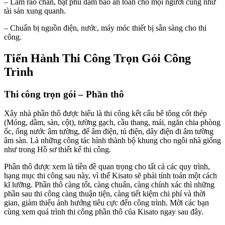
– Làm rào chắn, bạt phủ đảm bảo an toàn cho mọi người cũng như
tài sản xung quanh.
– Chuẩn bị nguồn điện, nước, máy móc thiết bị sẵn sàng cho thi
công.
Tiến Hành Thi Công Trọn Gói Công
Trình
Thi công trọn gói – Phần thô
Xây nhà phần thô được hiểu là thi công kết cấu bê tông cốt thép
(Móng, dầm, sàn, cột), tường gạch, cầu thang, mái, ngăn chia phòng
ốc, ống nước âm tường, đế âm điện, tủ điện, dây điện đi âm tường
âm sàn. Là những công tác hình thành bộ khung cho ngôi nhà giống
như trong Hồ sơ thiết kế thi công.
Phần thô được xem là tiền đề quan trọng cho tất cả các quy trình,
hạng mục thi công sau này, vì thế Kisato sẽ phải tính toán một cách
kĩ lưỡng. Phần thô càng tốt, càng chuẩn, càng chính xác thì những
phần sau thi công càng thuận tiện, càng tiết kiệm chi phí và thời
gian, giảm thiểu ảnh hưởng tiêu cực đến công trình. Mời các bạn
cùng xem quá trình thi công phần thô của Kisato ngay sau đây.