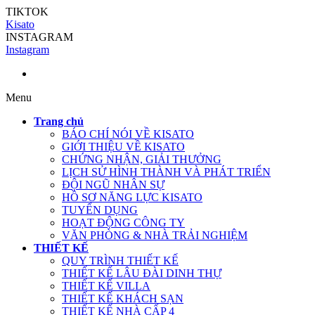
TIKTOK
Kisato
INSTAGRAM
Instagram
Menu
Trang chủ
BÁO CHÍ NÓI VỀ KISATO
GIỚI THIỆU VỀ KISATO
CHỨNG NHẬN, GIẢI THƯỞNG
LỊCH SỬ HÌNH THÀNH VÀ PHÁT TRIỂN
ĐỘI NGŨ NHÂN SỰ
HỒ SƠ NĂNG LỰC KISATO
TUYỂN DỤNG
HOẠT ĐỘNG CÔNG TY
VĂN PHÒNG & NHÀ TRẢI NGHIỆM
THIẾT KẾ
QUY TRÌNH THIẾT KẾ
THIẾT KẾ LÂU ĐÀI DINH THỰ
THIẾT KẾ VILLA
THIẾT KẾ KHÁCH SẠN
THIẾT KẾ NHÀ CẤP 4