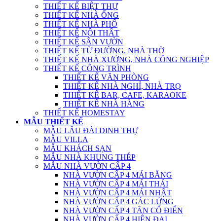
THIẾT KẾ BIỆT THỰ
THIẾT KẾ NHÀ ỐNG
THIẾT KẾ NHÀ PHỐ
THIẾT KẾ NỘI THẤT
THIẾT KẾ SÂN VƯỜN
THIẾT KẾ TỪ ĐƯỜNG, NHÀ THỜ
THIẾT KẾ NHÀ XƯỞNG, NHÀ CÔNG NGHIỆP
THIẾT KẾ CÔNG TRÌNH
THIẾT KẾ VĂN PHÒNG
THIẾT KẾ NHÀ NGHỈ, NHÀ TRỌ
THIẾT KẾ BAR, CAFE, KARAOKE
THIẾT KẾ NHÀ HÀNG
THIẾT KẾ HOMESTAY
MẪU THIẾT KẾ
MẪU LÂU ĐÀI DINH THỰ
MẪU VILLA
MẪU KHÁCH SẠN
MẪU NHÀ KHUNG THÉP
MẪU NHÀ VƯỜN CẤP 4
NHÀ VƯỜN CẤP 4 MÁI BẰNG
NHÀ VƯỜN CẤP 4 MÁI THÁI
NHÀ VƯỜN CẤP 4 MÁI NHẬT
NHÀ VƯỜN CẤP 4 GÁC LỬNG
NHÀ VƯỜN CẤP 4 TÂN CỔ ĐIỂN
NHÀ VƯỜN CẤP 4 HIỆN ĐẠI