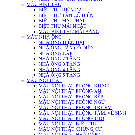
MẪU BIỆT THỰ
BIỆT THỰ HIỆN ĐẠI
BIỆT THỰ TÂN CỔ ĐIỂN
BIỆT THỰ MÁI THÁI
BIỆT THỰ MÁI NHẬT
MẪU BIỆT THỰ MÁI BẰNG
MẪU NHÀ ỐNG
NHÀ ỐNG HIỆN ĐẠI
NHÀ ỐNG TÂN CỔ ĐIỂN
NHÀ ỐNG CẤP 4
NHÀ ỐNG 2 TẦNG
NHÀ ỐNG 3 TẦNG
NHÀ ỐNG 4 TẦNG
NHÀ ỐNG 5 TẦNG
MẪU NỘI THẤT
MẪU NỘI THẤT PHÒNG KHÁCH
MẪU NỘI THẤT PHÒNG ĂN
MẪU NỘI THẤT PHÒNG BẾP
MẪU NỘI THẤT PHÒNG NGỦ
MẪU NỘI THẤT PHÒNG TRẺ EM
MẪU NỘI THẤT PHÒNG TẮM, VỆ SINH
MẪU NỘI THẤT PHÒNG THỜ
MẪU NỘI THẤT BIỆT THỰ
MẪU NỘI THẤT CHUNG CƯ
MẪU NỘI THẤT NHÀ CẤP 4