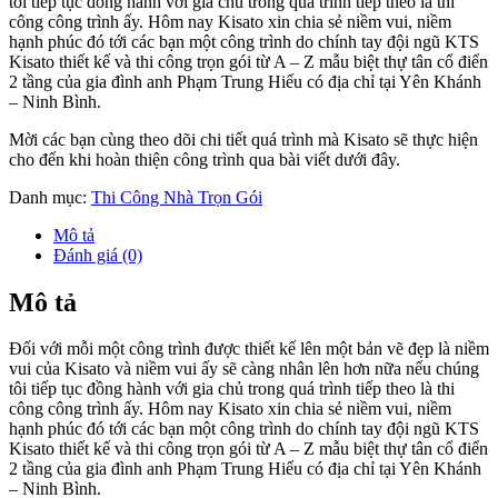
tôi tiếp tục đồng hành với gia chủ trong quá trình tiếp theo là thi
công công trình ấy. Hôm nay Kisato xin chia sẻ niềm vui, niềm
hạnh phúc đó tới các bạn một công trình do chính tay đội ngũ KTS
Kisato thiết kế và thi công trọn gói từ A – Z mẫu biệt thự tân cổ điển
2 tầng của gia đình anh Phạm Trung Hiếu có địa chỉ tại Yên Khánh
– Ninh Bình.
Mời các bạn cùng theo dõi chi tiết quá trình mà Kisato sẽ thực hiện
cho đến khi hoàn thiện công trình qua bài viết dưới đây.
Danh mục:
Thi Công Nhà Trọn Gói
Mô tả
Đánh giá (0)
Mô tả
Đối với mỗi một công trình được thiết kế lên một bản vẽ đẹp là niềm
vui của Kisato và niềm vui ấy sẽ càng nhân lên hơn nữa nếu chúng
tôi tiếp tục đồng hành với gia chủ trong quá trình tiếp theo là thi
công công trình ấy. Hôm nay Kisato xin chia sẻ niềm vui, niềm
hạnh phúc đó tới các bạn một công trình do chính tay đội ngũ KTS
Kisato thiết kế và thi công trọn gói từ A – Z mẫu biệt thự tân cổ điển
2 tầng của gia đình anh Phạm Trung Hiếu có địa chỉ tại Yên Khánh
– Ninh Bình.