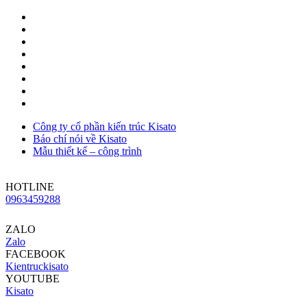
Công ty cổ phần kiến trúc Kisato
Báo chí nói về Kisato
Mẫu thiết kế – công trình
HOTLINE
0963459288
ZALO
Zalo
FACEBOOK
Kientruckisato
YOUTUBE
Kisato