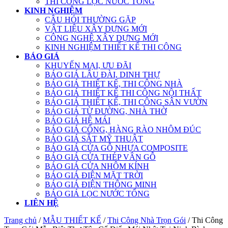
THI CÔNG LỌC NƯỚC TỔNG
KINH NGHIỆM
CÂU HỎI THƯỜNG GẶP
VẬT LIỆU XÂY DỰNG MỚI
CÔNG NGHỆ XÂY DỰNG MỚI
KINH NGHIỆM THIẾT KẾ THI CÔNG
BÁO GIÁ
KHUYẾN MẠI, ƯU ĐÃI
BÁO GIÁ LÂU ĐÀI, DINH THỰ
BÁO GIÁ THIẾT KẾ, THI CÔNG NHÀ
BÁO GIÁ THIẾT KẾ THI CÔNG NỘI THẤT
BÁO GIÁ THIẾT KẾ, THI CÔNG SÂN VƯỜN
BÁO GIÁ TỪ ĐƯỜNG, NHÀ THỜ
BÁO GIÁ HỆ MÁI
BÁO GIÁ CỔNG, HÀNG RÀO NHÔM ĐÚC
BÁO GIÁ SẮT MỸ THUẬT
BÁO GIÁ CỬA GỖ NHỰA COMPOSITE
BÁO GIÁ CỬA THÉP VÂN GỖ
BÁO GIÁ CỬA NHÔM KÍNH
BÁO GIÁ ĐIỆN MẶT TRỜI
BÁO GIÁ ĐIỆN THÔNG MINH
BÁO GIÁ LỌC NƯỚC TỔNG
LIÊN HỆ
Trang chủ
/
MẪU THIẾT KẾ
/
Thi Công Nhà Trọn Gói
/ Thi Công