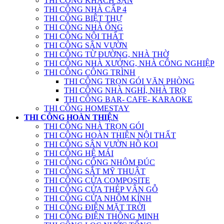
THI CÔNG KHÁCH SẠN
THI CÔNG NHÀ CẤP 4
THI CÔNG BIỆT THỰ
THI CÔNG NHÀ ỐNG
THI CÔNG NỘI THẤT
THI CÔNG SÂN VƯỜN
THI CÔNG TỪ ĐƯỜNG, NHÀ THỜ
THI CÔNG NHÀ XƯỞNG, NHÀ CÔNG NGHIỆP
THI CÔNG CÔNG TRÌNH
THI CÔNG TRỌN GÓI VĂN PHÒNG
THI CÔNG NHÀ NGHỈ, NHÀ TRỌ
THI CÔNG BAR- CAFE- KARAOKE
THI CÔNG HOMESTAY
THI CÔNG HOÀN THIỆN
THI CÔNG NHÀ TRỌN GÓI
THI CÔNG HOÀN THIỆN NỘI THẤT
THI CÔNG SÂN VƯỜN HỒ KOI
THI CÔNG HỆ MÁI
THI CÔNG CỔNG NHÔM ĐÚC
THI CÔNG SẮT MỸ THUẬT
THI CÔNG CỬA COMPOSITE
THI CÔNG CỬA THÉP VÂN GỖ
THI CÔNG CỬA NHÔM KÍNH
THI CÔNG ĐIỆN MẶT TRỜI
THI CÔNG ĐIỆN THÔNG MINH