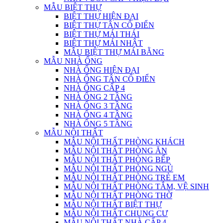
MẪU BIỆT THỰ
BIỆT THỰ HIỆN ĐẠI
BIỆT THỰ TÂN CỔ ĐIỂN
BIỆT THỰ MÁI THÁI
BIỆT THỰ MÁI NHẬT
MẪU BIỆT THỰ MÁI BẰNG
MẪU NHÀ ỐNG
NHÀ ỐNG HIỆN ĐẠI
NHÀ ỐNG TÂN CỔ ĐIỂN
NHÀ ỐNG CẤP 4
NHÀ ỐNG 2 TẦNG
NHÀ ỐNG 3 TẦNG
NHÀ ỐNG 4 TẦNG
NHÀ ỐNG 5 TẦNG
MẪU NỘI THẤT
MẪU NỘI THẤT PHÒNG KHÁCH
MẪU NỘI THẤT PHÒNG ĂN
MẪU NỘI THẤT PHÒNG BẾP
MẪU NỘI THẤT PHÒNG NGỦ
MẪU NỘI THẤT PHÒNG TRẺ EM
MẪU NỘI THẤT PHÒNG TẮM, VỆ SINH
MẪU NỘI THẤT PHÒNG THỜ
MẪU NỘI THẤT BIỆT THỰ
MẪU NỘI THẤT CHUNG CƯ
MẪU NỘI THẤT NHÀ CẤP 4