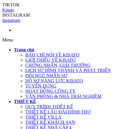
TIKTOK
Kisato
INSTAGRAM
Instagram
Menu
Trang chủ
BÁO CHÍ NÓI VỀ KISATO
GIỚI THIỆU VỀ KISATO
CHỨNG NHẬN, GIẢI THƯỞNG
LỊCH SỬ HÌNH THÀNH VÀ PHÁT TRIỂN
ĐỘI NGŨ NHÂN SỰ
HỒ SƠ NĂNG LỰC KISATO
TUYỂN DỤNG
HOẠT ĐỘNG CÔNG TY
VĂN PHÒNG & NHÀ TRẢI NGHIỆM
THIẾT KẾ
QUY TRÌNH THIẾT KẾ
THIẾT KẾ LÂU ĐÀI DINH THỰ
THIẾT KẾ VILLA
THIẾT KẾ KHÁCH SẠN
THIẾT KẾ NHÀ CẤP 4