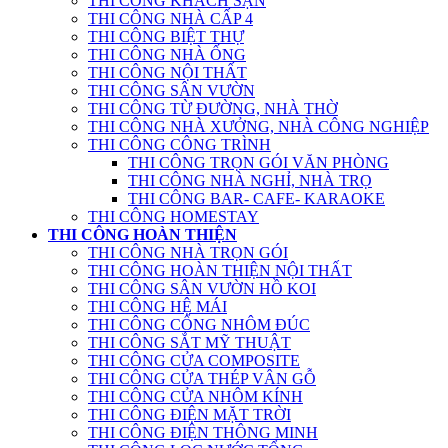
THI CÔNG KHÁCH SẠN
THI CÔNG NHÀ CẤP 4
THI CÔNG BIỆT THỰ
THI CÔNG NHÀ ỐNG
THI CÔNG NỘI THẤT
THI CÔNG SÂN VƯỜN
THI CÔNG TỪ ĐƯỜNG, NHÀ THỜ
THI CÔNG NHÀ XƯỞNG, NHÀ CÔNG NGHIỆP
THI CÔNG CÔNG TRÌNH
THI CÔNG TRỌN GÓI VĂN PHÒNG
THI CÔNG NHÀ NGHỈ, NHÀ TRỌ
THI CÔNG BAR- CAFE- KARAOKE
THI CÔNG HOMESTAY
THI CÔNG HOÀN THIỆN
THI CÔNG NHÀ TRỌN GÓI
THI CÔNG HOÀN THIỆN NỘI THẤT
THI CÔNG SÂN VƯỜN HỒ KOI
THI CÔNG HỆ MÁI
THI CÔNG CỔNG NHÔM ĐÚC
THI CÔNG SẮT MỸ THUẬT
THI CÔNG CỬA COMPOSITE
THI CÔNG CỬA THÉP VÂN GỖ
THI CÔNG CỬA NHÔM KÍNH
THI CÔNG ĐIỆN MẶT TRỜI
THI CÔNG ĐIỆN THÔNG MINH