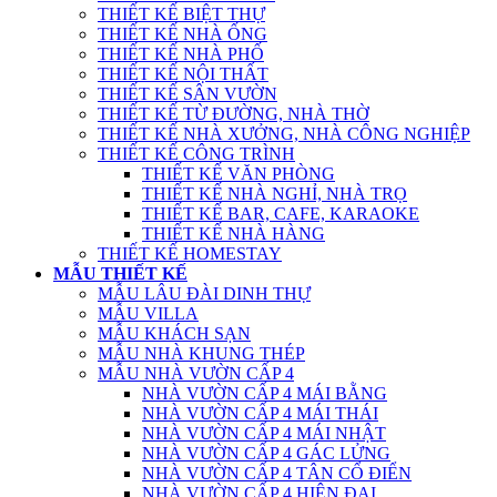
THIẾT KẾ BIỆT THỰ
THIẾT KẾ NHÀ ỐNG
THIẾT KẾ NHÀ PHỐ
THIẾT KẾ NỘI THẤT
THIẾT KẾ SÂN VƯỜN
THIẾT KẾ TỪ ĐƯỜNG, NHÀ THỜ
THIẾT KẾ NHÀ XƯỞNG, NHÀ CÔNG NGHIỆP
THIẾT KẾ CÔNG TRÌNH
THIẾT KẾ VĂN PHÒNG
THIẾT KẾ NHÀ NGHỈ, NHÀ TRỌ
THIẾT KẾ BAR, CAFE, KARAOKE
THIẾT KẾ NHÀ HÀNG
THIẾT KẾ HOMESTAY
MẪU THIẾT KẾ
MẪU LÂU ĐÀI DINH THỰ
MẪU VILLA
MẪU KHÁCH SẠN
MẪU NHÀ KHUNG THÉP
MẪU NHÀ VƯỜN CẤP 4
NHÀ VƯỜN CẤP 4 MÁI BẰNG
NHÀ VƯỜN CẤP 4 MÁI THÁI
NHÀ VƯỜN CẤP 4 MÁI NHẬT
NHÀ VƯỜN CẤP 4 GÁC LỬNG
NHÀ VƯỜN CẤP 4 TÂN CỔ ĐIỂN
NHÀ VƯỜN CẤP 4 HIỆN ĐẠI