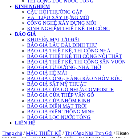
THI CÔNG LỌC NƯỚC TỔNG
KINH NGHIỆM
CÂU HỎI THƯỜNG GẶP
VẬT LIỆU XÂY DỰNG MỚI
CÔNG NGHỆ XÂY DỰNG MỚI
KINH NGHIỆM THIẾT KẾ THI CÔNG
BÁO GIÁ
KHUYẾN MẠI, ƯU ĐÃI
BÁO GIÁ LÂU ĐÀI, DINH THỰ
BÁO GIÁ THIẾT KẾ, THI CÔNG NHÀ
BÁO GIÁ THIẾT KẾ THI CÔNG NỘI THẤT
BÁO GIÁ THIẾT KẾ, THI CÔNG SÂN VƯỜN
BÁO GIÁ TỪ ĐƯỜNG, NHÀ THỜ
BÁO GIÁ HỆ MÁI
BÁO GIÁ CỔNG, HÀNG RÀO NHÔM ĐÚC
BÁO GIÁ SẮT MỸ THUẬT
BÁO GIÁ CỬA GỖ NHỰA COMPOSITE
BÁO GIÁ CỬA THÉP VÂN GỖ
BÁO GIÁ CỬA NHÔM KÍNH
BÁO GIÁ ĐIỆN MẶT TRỜI
BÁO GIÁ ĐIỆN THÔNG MINH
BÁO GIÁ LỌC NƯỚC TỔNG
LIÊN HỆ
Trang chủ
/
MẪU THIẾT KẾ
/
Thi Công Nhà Trọn Gói
/ Kisato