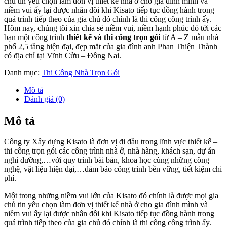
chủ tin yêu chọn làm đơn vị thiết kế nhà ở cho gia đình mình và
niềm vui ấy lại được nhân đôi khi Kisato tiếp tục đồng hành trong
quá trình tiếp theo của gia chủ đó chính là thi công công trình ấy.
Hôm nay, chúng tôi xin chia sẻ niềm vui, niềm hạnh phúc đó tới các
bạn một công trình
thiết kế và thi công trọn gói
từ A – Z mẫu nhà
phố 2,5 tầng hiện đại, đẹp mắt của gia đình anh Phan Thiện Thành
có địa chỉ tại Vĩnh Cửu – Đồng Nai.
Danh mục:
Thi Công Nhà Trọn Gói
Mô tả
Đánh giá (0)
Mô tả
Công ty Xây dựng Kisato là đơn vị đi đầu trong lĩnh vực thiết kế –
thi công trọn gói các công trình nhà ở, nhà hàng, khách sạn, dự án
nghỉ dưỡng,…với quy trình bài bản, khoa học cùng những công
nghệ, vật liệu hiện đại,…đảm bảo công trình bền vững, tiết kiệm chi
phí.
Một trong những niềm vui lớn của Kisato đó chính là được mọi gia
chủ tin yêu chọn làm đơn vị thiết kế nhà ở cho gia đình mình và
niềm vui ấy lại được nhân đôi khi Kisato tiếp tục đồng hành trong
quá trình tiếp theo của gia chủ đó chính là thi công công trình ấy.