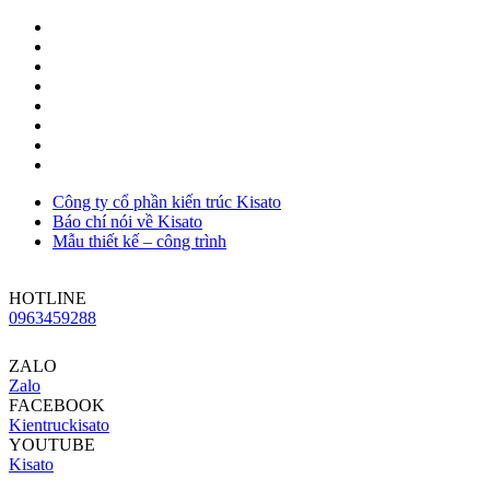
Công ty cổ phần kiến trúc Kisato
Báo chí nói về Kisato
Mẫu thiết kế – công trình
HOTLINE
0963459288
ZALO
Zalo
FACEBOOK
Kientruckisato
YOUTUBE
Kisato