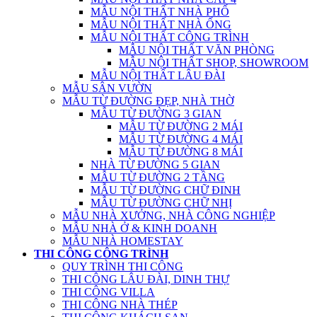
MẪU NỘI THẤT NHÀ PHỐ
MẪU NỘI THẤT NHÀ ỐNG
MẪU NỘI THẤT CÔNG TRÌNH
MẪU NỘI THẤT VĂN PHÒNG
MẪU NỘI THẤT SHOP, SHOWROOM
MẪU NỘI THẤT LÂU ĐÀI
MẪU SÂN VƯỜN
MẪU TỪ ĐƯỜNG ĐẸP, NHÀ THỜ
MẪU TỪ ĐƯỜNG 3 GIAN
MẪU TỪ ĐƯỜNG 2 MÁI
MẪU TỪ ĐƯỜNG 4 MÁI
MẪU TỪ ĐƯỜNG 8 MÁI
NHÀ TỪ ĐƯỜNG 5 GIAN
MẪU TỪ ĐƯỜNG 2 TẦNG
MẪU TỪ ĐƯỜNG CHỮ ĐINH
MẪU TỪ ĐƯỜNG CHỮ NHỊ
MẪU NHÀ XƯỞNG, NHÀ CÔNG NGHIỆP
MẪU NHÀ Ở & KINH DOANH
MẪU NHÀ HOMESTAY
THI CÔNG CÔNG TRÌNH
QUY TRÌNH THI CÔNG
THI CÔNG LÂU ĐÀI, DINH THỰ
THI CÔNG VILLA
THI CÔNG NHÀ THÉP