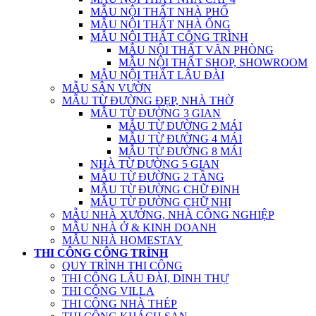
MẪU NỘI THẤT NHÀ PHỐ
MẪU NỘI THẤT NHÀ ỐNG
MẪU NỘI THẤT CÔNG TRÌNH
MẪU NỘI THẤT VĂN PHÒNG
MẪU NỘI THẤT SHOP, SHOWROOM
MẪU NỘI THẤT LÂU ĐÀI
MẪU SÂN VƯỜN
MẪU TỪ ĐƯỜNG ĐẸP, NHÀ THỜ
MẪU TỪ ĐƯỜNG 3 GIAN
MẪU TỪ ĐƯỜNG 2 MÁI
MẪU TỪ ĐƯỜNG 4 MÁI
MẪU TỪ ĐƯỜNG 8 MÁI
NHÀ TỪ ĐƯỜNG 5 GIAN
MẪU TỪ ĐƯỜNG 2 TẦNG
MẪU TỪ ĐƯỜNG CHỮ ĐINH
MẪU TỪ ĐƯỜNG CHỮ NHỊ
MẪU NHÀ XƯỞNG, NHÀ CÔNG NGHIỆP
MẪU NHÀ Ở & KINH DOANH
MẪU NHÀ HOMESTAY
THI CÔNG CÔNG TRÌNH
QUY TRÌNH THI CÔNG
THI CÔNG LÂU ĐÀI, DINH THỰ
THI CÔNG VILLA
THI CÔNG NHÀ THÉP