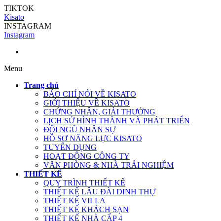
TIKTOK
Kisato
INSTAGRAM
Instagram
Menu
Trang chủ
BÁO CHÍ NÓI VỀ KISATO
GIỚI THIỆU VỀ KISATO
CHỨNG NHẬN, GIẢI THƯỞNG
LỊCH SỬ HÌNH THÀNH VÀ PHÁT TRIỂN
ĐỘI NGŨ NHÂN SỰ
HỒ SƠ NĂNG LỰC KISATO
TUYỂN DỤNG
HOẠT ĐỘNG CÔNG TY
VĂN PHÒNG & NHÀ TRẢI NGHIỆM
THIẾT KẾ
QUY TRÌNH THIẾT KẾ
THIẾT KẾ LÂU ĐÀI DINH THỰ
THIẾT KẾ VILLA
THIẾT KẾ KHÁCH SẠN
THIẾT KẾ NHÀ CẤP 4