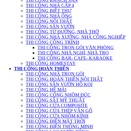
THI CÔNG KHÁCH SẠN
THI CÔNG NHÀ CẤP 4
THI CÔNG BIỆT THỰ
THI CÔNG NHÀ ỐNG
THI CÔNG NỘI THẤT
THI CÔNG SÂN VƯỜN
THI CÔNG TỪ ĐƯỜNG, NHÀ THỜ
THI CÔNG NHÀ XƯỞNG, NHÀ CÔNG NGHIỆP
THI CÔNG CÔNG TRÌNH
THI CÔNG TRỌN GÓI VĂN PHÒNG
THI CÔNG NHÀ NGHỈ, NHÀ TRỌ
THI CÔNG BAR- CAFE- KARAOKE
THI CÔNG HOMESTAY
THI CÔNG HOÀN THIỆN
THI CÔNG NHÀ TRỌN GÓI
THI CÔNG HOÀN THIỆN NỘI THẤT
THI CÔNG SÂN VƯỜN HỒ KOI
THI CÔNG HỆ MÁI
THI CÔNG CỔNG NHÔM ĐÚC
THI CÔNG SẮT MỸ THUẬT
THI CÔNG CỬA COMPOSITE
THI CÔNG CỬA THÉP VÂN GỖ
THI CÔNG CỬA NHÔM KÍNH
THI CÔNG ĐIỆN MẶT TRỜI
THI CÔNG ĐIỆN THÔNG MINH