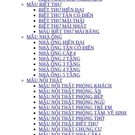
MẪU BIỆT THỰ
BIỆT THỰ HIỆN ĐẠI
BIỆT THỰ TÂN CỔ ĐIỂN
BIỆT THỰ MÁI THÁI
BIỆT THỰ MÁI NHẬT
MẪU BIỆT THỰ MÁI BẰNG
MẪU NHÀ ỐNG
NHÀ ỐNG HIỆN ĐẠI
NHÀ ỐNG TÂN CỔ ĐIỂN
NHÀ ỐNG CẤP 4
NHÀ ỐNG 2 TẦNG
NHÀ ỐNG 3 TẦNG
NHÀ ỐNG 4 TẦNG
NHÀ ỐNG 5 TẦNG
MẪU NỘI THẤT
MẪU NỘI THẤT PHÒNG KHÁCH
MẪU NỘI THẤT PHÒNG ĂN
MẪU NỘI THẤT PHÒNG BẾP
MẪU NỘI THẤT PHÒNG NGỦ
MẪU NỘI THẤT PHÒNG TRẺ EM
MẪU NỘI THẤT PHÒNG TẮM, VỆ SINH
MẪU NỘI THẤT PHÒNG THỜ
MẪU NỘI THẤT BIỆT THỰ
MẪU NỘI THẤT CHUNG CƯ
MẪU NỘI THẤT NHÀ CẤP 4