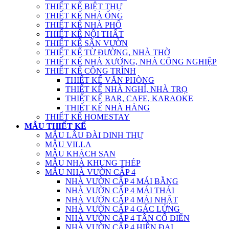
THIẾT KẾ BIỆT THỰ
THIẾT KẾ NHÀ ỐNG
THIẾT KẾ NHÀ PHỐ
THIẾT KẾ NỘI THẤT
THIẾT KẾ SÂN VƯỜN
THIẾT KẾ TỪ ĐƯỜNG, NHÀ THỜ
THIẾT KẾ NHÀ XƯỞNG, NHÀ CÔNG NGHIỆP
THIẾT KẾ CÔNG TRÌNH
THIẾT KẾ VĂN PHÒNG
THIẾT KẾ NHÀ NGHỈ, NHÀ TRỌ
THIẾT KẾ BAR, CAFE, KARAOKE
THIẾT KẾ NHÀ HÀNG
THIẾT KẾ HOMESTAY
MẪU THIẾT KẾ
MẪU LÂU ĐÀI DINH THỰ
MẪU VILLA
MẪU KHÁCH SẠN
MẪU NHÀ KHUNG THÉP
MẪU NHÀ VƯỜN CẤP 4
NHÀ VƯỜN CẤP 4 MÁI BẰNG
NHÀ VƯỜN CẤP 4 MÁI THÁI
NHÀ VƯỜN CẤP 4 MÁI NHẬT
NHÀ VƯỜN CẤP 4 GÁC LỬNG
NHÀ VƯỜN CẤP 4 TÂN CỔ ĐIỂN
NHÀ VƯỜN CẤP 4 HIỆN ĐẠI