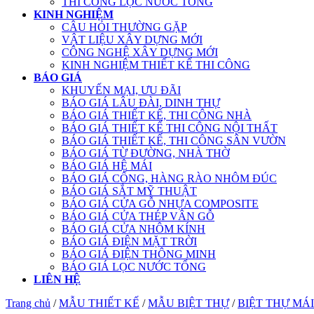
THI CÔNG LỌC NƯỚC TỔNG
KINH NGHIỆM
CÂU HỎI THƯỜNG GẶP
VẬT LIỆU XÂY DỰNG MỚI
CÔNG NGHỆ XÂY DỰNG MỚI
KINH NGHIỆM THIẾT KẾ THI CÔNG
BÁO GIÁ
KHUYẾN MẠI, ƯU ĐÃI
BÁO GIÁ LÂU ĐÀI, DINH THỰ
BÁO GIÁ THIẾT KẾ, THI CÔNG NHÀ
BÁO GIÁ THIẾT KẾ THI CÔNG NỘI THẤT
BÁO GIÁ THIẾT KẾ, THI CÔNG SÂN VƯỜN
BÁO GIÁ TỪ ĐƯỜNG, NHÀ THỜ
BÁO GIÁ HỆ MÁI
BÁO GIÁ CỔNG, HÀNG RÀO NHÔM ĐÚC
BÁO GIÁ SẮT MỸ THUẬT
BÁO GIÁ CỬA GỖ NHỰA COMPOSITE
BÁO GIÁ CỬA THÉP VÂN GỖ
BÁO GIÁ CỬA NHÔM KÍNH
BÁO GIÁ ĐIỆN MẶT TRỜI
BÁO GIÁ ĐIỆN THÔNG MINH
BÁO GIÁ LỌC NƯỚC TỔNG
LIÊN HỆ
Trang chủ
/
MẪU THIẾT KẾ
/
MẪU BIỆT THỰ
/
BIỆT THỰ MÁI