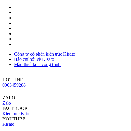
Công ty cổ phần kiến trúc Kisato
Báo chí nói về Kisato
Mẫu thiết kế – công trình
HOTLINE
0963459288
ZALO
Zalo
FACEBOOK
Kientruckisato
YOUTUBE
Kisato