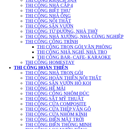
THI CÔNG KHÁCH SẠN
THI CÔNG NHÀ CẤP 4
THI CÔNG BIỆT THỰ
THI CÔNG NHÀ ỐNG
THI CÔNG NỘI THẤT
THI CÔNG SÂN VƯỜN
THI CÔNG TỪ ĐƯỜNG, NHÀ THỜ
THI CÔNG NHÀ XƯỞNG, NHÀ CÔNG NGHIỆP
THI CÔNG CÔNG TRÌNH
THI CÔNG TRỌN GÓI VĂN PHÒNG
THI CÔNG NHÀ NGHỈ, NHÀ TRỌ
THI CÔNG BAR- CAFE- KARAOKE
THI CÔNG HOMESTAY
THI CÔNG HOÀN THIỆN
THI CÔNG NHÀ TRỌN GÓI
THI CÔNG HOÀN THIỆN NỘI THẤT
THI CÔNG SÂN VƯỜN HỒ KOI
THI CÔNG HỆ MÁI
THI CÔNG CỔNG NHÔM ĐÚC
THI CÔNG SẮT MỸ THUẬT
THI CÔNG CỬA COMPOSITE
THI CÔNG CỬA THÉP VÂN GỖ
THI CÔNG CỬA NHÔM KÍNH
THI CÔNG ĐIỆN MẶT TRỜI
THI CÔNG ĐIỆN THÔNG MINH