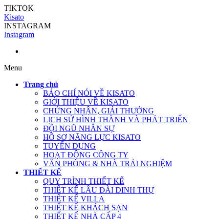
TIKTOK
Kisato
INSTAGRAM
Instagram
Menu
Trang chủ
BÁO CHÍ NÓI VỀ KISATO
GIỚI THIỆU VỀ KISATO
CHỨNG NHẬN, GIẢI THƯỞNG
LỊCH SỬ HÌNH THÀNH VÀ PHÁT TRIỂN
ĐỘI NGŨ NHÂN SỰ
HỒ SƠ NĂNG LỰC KISATO
TUYỂN DỤNG
HOẠT ĐỘNG CÔNG TY
VĂN PHÒNG & NHÀ TRẢI NGHIỆM
THIẾT KẾ
QUY TRÌNH THIẾT KẾ
THIẾT KẾ LÂU ĐÀI DINH THỰ
THIẾT KẾ VILLA
THIẾT KẾ KHÁCH SẠN
THIẾT KẾ NHÀ CẤP 4