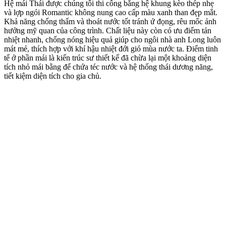
Hệ mái Thái được chúng tôi thi công bằng hệ khung kèo thép nhẹ
và lợp ngói Romantic không nung cao cấp màu xanh than đẹp mắt.
Khả năng chống thấm và thoát nước tốt tránh ứ đọng, rêu mốc ảnh
hưởng mỹ quan của công trình. Chất liệu này còn có ưu điểm tản
nhiệt nhanh, chống nóng hiệu quả giúp cho ngôi nhà anh Long luôn
mát mẻ, thích hợp với khí hậu nhiệt đới gió mùa nước ta. Điểm tinh
tế ở phần mái là kiến trúc sư thiết kế đã chừa lại một khoảng diện
tích nhỏ mái bằng để chứa téc nước và hệ thống thái dương năng,
tiết kiệm diện tích cho gia chủ.