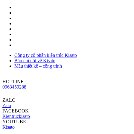
Công ty cổ phần kiến trúc Kisato
Báo chí nói về Kisato
Mẫu thiết kế – công trình
HOTLINE
0963459288
ZALO
Zalo
FACEBOOK
Kientruckisato
YOUTUBE
Kisato