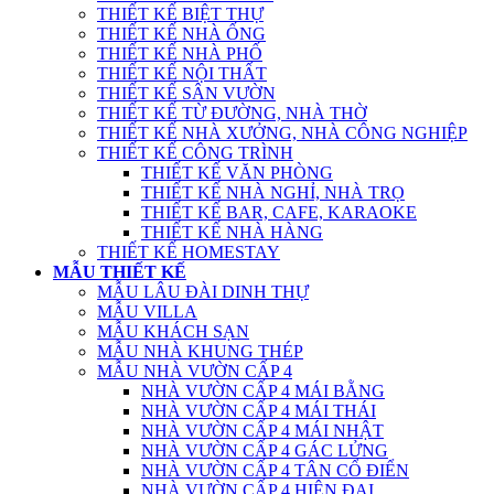
THIẾT KẾ BIỆT THỰ
THIẾT KẾ NHÀ ỐNG
THIẾT KẾ NHÀ PHỐ
THIẾT KẾ NỘI THẤT
THIẾT KẾ SÂN VƯỜN
THIẾT KẾ TỪ ĐƯỜNG, NHÀ THỜ
THIẾT KẾ NHÀ XƯỞNG, NHÀ CÔNG NGHIỆP
THIẾT KẾ CÔNG TRÌNH
THIẾT KẾ VĂN PHÒNG
THIẾT KẾ NHÀ NGHỈ, NHÀ TRỌ
THIẾT KẾ BAR, CAFE, KARAOKE
THIẾT KẾ NHÀ HÀNG
THIẾT KẾ HOMESTAY
MẪU THIẾT KẾ
MẪU LÂU ĐÀI DINH THỰ
MẪU VILLA
MẪU KHÁCH SẠN
MẪU NHÀ KHUNG THÉP
MẪU NHÀ VƯỜN CẤP 4
NHÀ VƯỜN CẤP 4 MÁI BẰNG
NHÀ VƯỜN CẤP 4 MÁI THÁI
NHÀ VƯỜN CẤP 4 MÁI NHẬT
NHÀ VƯỜN CẤP 4 GÁC LỬNG
NHÀ VƯỜN CẤP 4 TÂN CỔ ĐIỂN
NHÀ VƯỜN CẤP 4 HIỆN ĐẠI