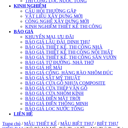
THI CÔNG LỌC NƯỚC TỔNG
KINH NGHIỆM
CÂU HỎI THƯỜNG GẶP
VẬT LIỆU XÂY DỰNG MỚI
CÔNG NGHỆ XÂY DỰNG MỚI
KINH NGHIỆM THIẾT KẾ THI CÔNG
BÁO GIÁ
KHUYẾN MẠI, ƯU ĐÃI
BÁO GIÁ LÂU ĐÀI, DINH THỰ
BÁO GIÁ THIẾT KẾ, THI CÔNG NHÀ
BÁO GIÁ THIẾT KẾ THI CÔNG NỘI THẤT
BÁO GIÁ THIẾT KẾ, THI CÔNG SÂN VƯỜN
BÁO GIÁ TỪ ĐƯỜNG, NHÀ THỜ
BÁO GIÁ HỆ MÁI
BÁO GIÁ CỔNG, HÀNG RÀO NHÔM ĐÚC
BÁO GIÁ SẮT MỸ THUẬT
BÁO GIÁ CỬA GỖ NHỰA COMPOSITE
BÁO GIÁ CỬA THÉP VÂN GỖ
BÁO GIÁ CỬA NHÔM KÍNH
BÁO GIÁ ĐIỆN MẶT TRỜI
BÁO GIÁ ĐIỆN THÔNG MINH
BÁO GIÁ LỌC NƯỚC TỔNG
LIÊN HỆ
Trang chủ
/
MẪU THIẾT KẾ
/
MẪU BIỆT THỰ
/
BIỆT THỰ