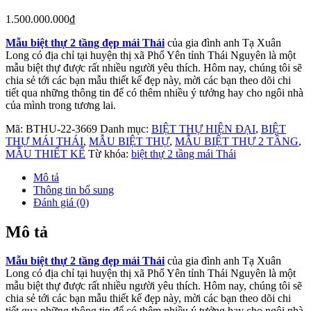
1.500.000.000
₫
Mẫu biệt thự 2 tầng đẹp mái Thái
của gia đình anh Tạ Xuân
Long có địa chỉ tại huyện thị xã Phổ Yên tỉnh Thái Nguyên là một
mẫu biệt thự được rất nhiều người yêu thích. Hôm nay, chúng tôi sẽ
chia sẻ tới các bạn mẫu thiết kế đẹp này, mời các bạn theo dõi chi
tiết qua những thông tin để có thêm nhiều ý tưởng hay cho ngôi nhà
của mình trong tương lai.
Mã:
BTHU-22-3669
Danh mục:
BIỆT THỰ HIỆN ĐẠI
,
BIỆT
THỰ MÁI THÁI
,
MẪU BIỆT THỰ
,
MẪU BIỆT THỰ 2 TẦNG
,
MẪU THIẾT KẾ
Từ khóa:
biệt thự 2 tầng mái Thái
Mô tả
Thông tin bổ sung
Đánh giá (0)
Mô tả
Mẫu biệt thự 2 tầng đẹp mái Thái
của gia đình anh Tạ Xuân
Long có địa chỉ tại huyện thị xã Phổ Yên tỉnh Thái Nguyên là một
mẫu biệt thự được rất nhiều người yêu thích. Hôm nay, chúng tôi sẽ
chia sẻ tới các bạn mẫu thiết kế đẹp này, mời các bạn theo dõi chi
tiết qua những thông tin để có thêm nhiều ý tưởng hay cho ngôi nhà