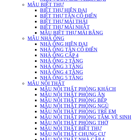
MẪU BIỆT THỰ
BIỆT THỰ HIỆN ĐẠI
BIỆT THỰ TÂN CỔ ĐIỂN
BIỆT THỰ MÁI THÁI
BIỆT THỰ MÁI NHẬT
MẪU BIỆT THỰ MÁI BẰNG
MẪU NHÀ ỐNG
NHÀ ỐNG HIỆN ĐẠI
NHÀ ỐNG TÂN CỔ ĐIỂN
NHÀ ỐNG CẤP 4
NHÀ ỐNG 2 TẦNG
NHÀ ỐNG 3 TẦNG
NHÀ ỐNG 4 TẦNG
NHÀ ỐNG 5 TẦNG
MẪU NỘI THẤT
MẪU NỘI THẤT PHÒNG KHÁCH
MẪU NỘI THẤT PHÒNG ĂN
MẪU NỘI THẤT PHÒNG BẾP
MẪU NỘI THẤT PHÒNG NGỦ
MẪU NỘI THẤT PHÒNG TRẺ EM
MẪU NỘI THẤT PHÒNG TẮM, VỆ SINH
MẪU NỘI THẤT PHÒNG THỜ
MẪU NỘI THẤT BIỆT THỰ
MẪU NỘI THẤT CHUNG CƯ
MẪU NỘI THẤT NHÀ CẤP 4