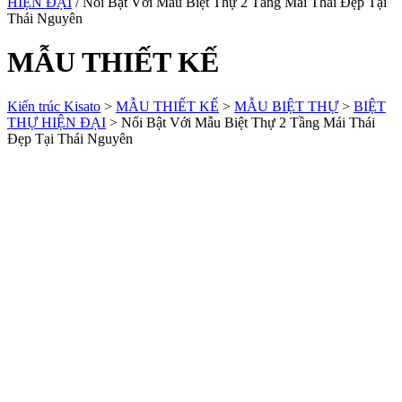
HIỆN ĐẠI
/ Nổi Bật Với Mẫu Biệt Thự 2 Tầng Mái Thái Đẹp Tại
Thái Nguyên
MẪU THIẾT KẾ
Kiến trúc Kisato
>
MẪU THIẾT KẾ
>
MẪU BIỆT THỰ
>
BIỆT
THỰ HIỆN ĐẠI
>
Nổi Bật Với Mẫu Biệt Thự 2 Tầng Mái Thái
Đẹp Tại Thái Nguyên