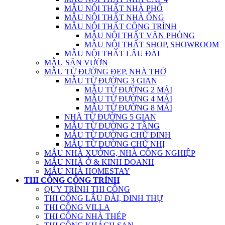
MẪU NỘI THẤT NHÀ PHỐ
MẪU NỘI THẤT NHÀ ỐNG
MẪU NỘI THẤT CÔNG TRÌNH
MẪU NỘI THẤT VĂN PHÒNG
MẪU NỘI THẤT SHOP, SHOWROOM
MẪU NỘI THẤT LÂU ĐÀI
MẪU SÂN VƯỜN
MẪU TỪ ĐƯỜNG ĐẸP, NHÀ THỜ
MẪU TỪ ĐƯỜNG 3 GIAN
MẪU TỪ ĐƯỜNG 2 MÁI
MẪU TỪ ĐƯỜNG 4 MÁI
MẪU TỪ ĐƯỜNG 8 MÁI
NHÀ TỪ ĐƯỜNG 5 GIAN
MẪU TỪ ĐƯỜNG 2 TẦNG
MẪU TỪ ĐƯỜNG CHỮ ĐINH
MẪU TỪ ĐƯỜNG CHỮ NHỊ
MẪU NHÀ XƯỞNG, NHÀ CÔNG NGHIỆP
MẪU NHÀ Ở & KINH DOANH
MẪU NHÀ HOMESTAY
THI CÔNG CÔNG TRÌNH
QUY TRÌNH THI CÔNG
THI CÔNG LÂU ĐÀI, DINH THỰ
THI CÔNG VILLA
THI CÔNG NHÀ THÉP